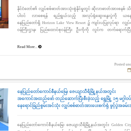
နိုင်ငံတော်၏ လျှပ်စစ်ဓာတ်အားသုံးစွဲနိုင်မှုတွင် ဆိုလာဓာတ်အားစနစ် သိသ
ပါဝင် လာစေရန် ရည်ရွယ်သည့် အလုပ်ရုံဆွေးနွေးပွဲကို ယနေ့နံန
နေပြည်တော်ရှိ Horizon Lake View Resort ၌ ကျင်းပပြုလုပ်ရာ လျှပ်စစ်
ဝန်ကြီးဌာန၊ ပြည်ထောင်စုဝန်ကြီး ဦးကိုကို လွင်က တက်ရောက်ပြီ
စကားပြောကြားခဲ့ပါသည်။
Read More...
Posted unde
နေပြည်တော်ကောင်စီနယ်မြေ၊ ဇေယျာသီရိမြို့နယ်အတွင်း
အကောင်အထည်ဖော် တည်ဆောက်ပြီးစီးခဲ့သည့် ရွှေမြို့ ၁၅ မဂ္ဂါဝပ
နေရောင်ခြည်စွမ်းအင်သုံး လျှပ်စစ်ဓာတ်အားပေးစက်ရုံ ဖွင့်ပွဲအခမ်
နေပြည်တော်ကောင်စီနယ်မြေ၊ ဇေယျာသီရိမြို့နယ်အတွင်း Golden City