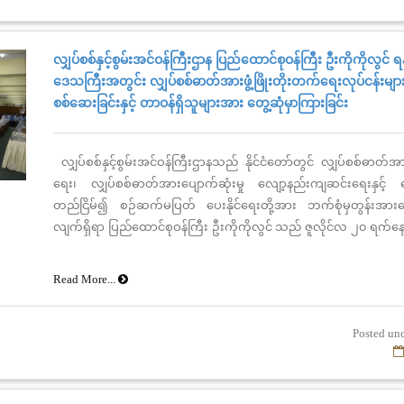
လျှပ်စစ်နှင့်စွမ်းအင်ဝန်ကြီးဌာန ပြည်ထောင်စုဝန်ကြီး ဦးကိုကိုလွင် ရန
ဒေသကြီးအတွင်း လျှပ်စစ်ဓာတ်အားဖွံ့ဖြိုးတိုးတက်ရေးလုပ်ငန်းများ
စစ်ဆေးခြင်းနှင့် တာဝန်ရှိသူများအား တွေ့ဆုံမှာကြားခြင်း
လျှပ်စစ်နှင့်စွမ်းအင်ဝန်ကြီးဌာနသည် နိုင်ငံတော်တွင် လျှပ်စစ်ဓာတ်အ
ရေး၊ လျှပ်စစ်ဓာတ်အားပျောက်ဆုံးမှု လျော့နည်းကျဆင်းရေးနှင့်
တည်ငြိမ်၍ စဉ်ဆက်မပြတ် ပေးနိုင်ရေးတို့အား ဘက်စုံမှတွန်းအား
လျက်ရှိရာ ပြည်ထောင်စုဝန်ကြီး ဦးကိုကိုလွင် သည် ဇူလိုင်လ ၂၀ ရက်နေ့ 
ကုန်လျှပ်စစ်ဓာတ်အားပေးကော်ပိုရေးရှင်းနှင့် တာဝန်ရှိသူများလိုက်ပါပြ
ဒေသကြီး၊ အင်းတကော်စက်မှုနယ်မြေသို့ သွားရောက်၍ ခေတ်မီ Smar
Read More...
ပြည်တွင်းမှာပင် ထုတ်လုပ်နေသည့်စက်ရုံသို့ ကြည့်ရှုစစ်ဆေးခဲ့ပါသည်။
Posted unde