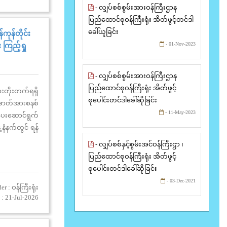
- လျှပ်စစ်စွမ်းအားဝန်ကြီးဌာန
ပြည်ထောင်စုဝန်ကြီးရုံး အိတ်ဖွင့်တင်ဒါ
ခေါ်ယူခြင်း
်ကုန်တိုင်း
- 01-Nov-2023
 ကြည့်ရှု
- လျှပ်စစ်စွမ်းအားဝန်ကြီးဌာန
ပြည်ထောင်စုဝန်ကြီးရုံး အိတ်ဖွင့်
ားတိုးတက်ရရှိ
စုပေါင်းတင်ဒါခေါ်ဆိုခြင်း
 ဓာတ်အားစနစ်
- 11-May-2023
ပေးဆောင်ရွက်
နံနက်တွင် ရန်
ီး ပဲခူးတိုင်း
- လျှပ်စစ်နှင့်စွမ်းအင်ဝန်ကြီးဌာ ၊
t Meter များ
ပြည်ထောင်စုဝန်ကြီးရုံး အိတ်ဖွင့်
စုပေါင်းတင်ဒါခေါ်ဆိုခြင်း
- 03-Dec-2021
r : ဝန်ကြီးရုံး
: 21-Jul-2026