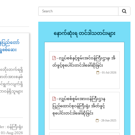
နောက်ဆုံးရ တင်ဒါသတင်းများ
 နေပြည်တော်
ရှုစစ်ဆေး
- လျှပ်စစ်နှင့်စွမ်းအင်ဝန်ကြီးဌာန၊ အိ
တ်ဖွင့်စုပေါင်းတင်ဒါခေါ်ဆိုခြင်း
ားတိုးတက်ရရှိ
- 01-Jul-2026
 ဓာတ်အားစနစ်
င်ရွက်လျက်ရှိ
ဝန်ရှိသူများ
်စစ်ဓာတ်အားဖြ
- လျှပ်စစ်စွမ်းအားဝန်ကြီးဌာန
 Meter များအား
ပြည်ထောင်စုဝန်ကြီးရုံး အိတ်ဖွင့်
်ရှုစစ်ဆေးခဲ့
စုပေါင်းတင်ဒါခေါ်ဆိုခြင်း
- 28-Jun-2025
r : ဝန်ကြီးရုံး
 01-Aug-2026