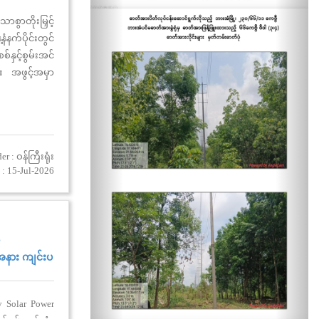
ာစွာတိုးမြှင့်
က်ပိုင်းတွင်
နှင့်စွမ်းအင်
း အဖွင့်အမှာ
r : ဝန်ကြီးရုံး
: 15-Jul-2026
်
းအနား ကျင်းပ
 Solar Power