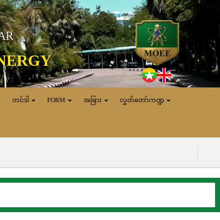
MAR
ENERGY
N
တင်ဒါ
FORM
အခြား
လွှတ်တော်ကဏ္ဍ