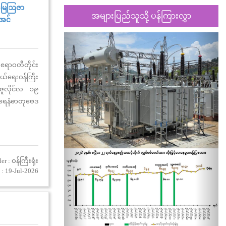
တ်မြေဩဇာ
အများပြည်သူသို့ ပန်ကြားလွှာ
းအင်
Previous
Nex
 ဧရာဝတီတိုင်း
ွယ်ရေးဝန်ကြီး
၊ ဇူလိုင်လ ၁၉
ာ့ရေနံဓာတုဗေဒ
ပတ်ထုတ်လုပ်
r : ဝန်ကြီးရုံး
: 19-Jul-2026