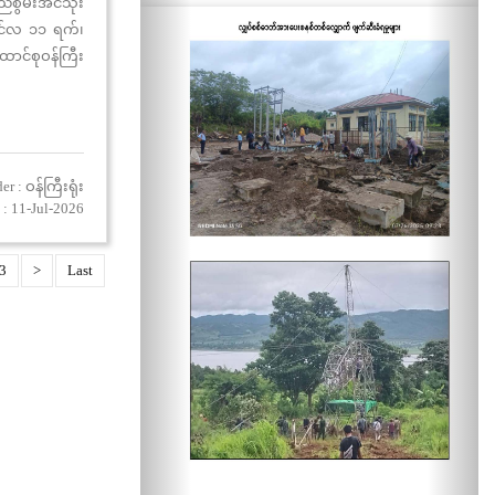
ည်စွမ်းအင်သုံး
ိုင်လ ၁၁ ရက်၊
ထောင်စုဝန်ကြီး
အားစနစ်သို့
 ထုတ်လုပ်သော
ထုတ်လွှတ်မှု
r : ဝန်ကြီးရုံး
: 11-Jul-2026
3
>
Last