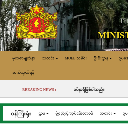
TH
MINIS
မူလစာမျက်နှာ
သတင်း
MOEE သမိုင်း
ဦးစီးဌာန
ဥပဒ
ဆက်သွယ်ရန်
်လုပ်ခဲ့မှုမှာ (၇၀၁၀၁.၀) မဂ္ဂါဝပ်နာရီဖြစ်ပါသည်။
BREAKING NEWS :
၀န်ကြီးရုံး
ဌာန
ဖွဲ့စည်းပုံ/လုပ်ငန်းတာဝန်
သတင်း
ဥပ