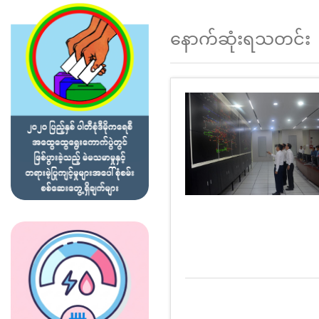
နောက်ဆုံးရသတင်း