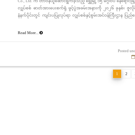
Co., Ltd. က တာဝန်ယူဆောင်ရွက်ခဲ့သည့် ရွှေမြို့ ၁၅ မဂ္ဂါဝပ် နေရောင်ခြ
လျှပ်စစ် ဓာတ်အားပေးစက်ရုံ ဖွင့်ပွဲအခမ်းအနားကို ၂၀၂၆ ခုနှစ်၊ ဇူလ
နံနက်ပိုင်းတွင် ကျင်းပပြုလုပ်ရာ လျှပ်စစ်နှင့်စွမ်းအင်ဝန်ကြီးဌာန ပြည်
ဦးကိုကိုလွင် ဂုဏ်ပြု အားပေးတက်ရောက်၍ နိုင်ငံတော်ဓာတ်
နေရောင်ခြည်စွမ်းအင်အပြင် Battery Energy Storage System မှ
Read More...
ဓာတ်အားကို စက်ခလုတ်နှိပ်၍ ပေါင်းထည့် ပေးပြီး လျှပ်စစ်ဓာတ်အား 
စတင်ပေးခဲ့ပါသည်။
Posted unde
1
2