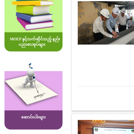
MOEP နှင့်သက်ဆိုင်သည့် နည်း
ပညာစာအုပ်များ
ဆောင်းပါးများ