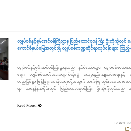
လျှပ်စစ်နှင့်စွမ်းအင်ဝန်ကြီးဌာန ပြည်ထောင်စုဝန်ကြီး ဦးကိုကိုလွင်
ကောင်စီနယ်မြေအတွင်းရှိ လျှပ်စစ်ကဏ္ဍဆိုင်ရာလုပ်ငန်းများ ကြည့်
လျှပ်စစ်နှင့်စွမ်းအင်ဝန်ကြီးဌာနသည် နိုင်ငံတော်တွင် လျှပ်စစ်ဓာတ်အ
ရေး၊ လျှပ်စစ်ဓာတ်အားပျောက်ဆုံးမှု လျော့နည်းကျဆင်းရေးနှင့်
တည်ငြိမ်စွာ ဖြန့်ဖြူး ပေးနိုင်ရေးတို့အတွက် ဘက်စုံမှ တွန်းအားပေးဆော
ရာ ယနေ့နံနက်ပိုင်းတွင် ပြည်ထောင်စုဝန်ကြီး ဦးကိုကိုလွင်သည် တာ
လိုက်ပါပြီး နေပြည်တော်ကောင်စီ နယ်မြေ၊ ဒက္ခိဏသီရိမြို့နယ်ရှိ လျှပ
န့်ဖြူးရေးလုပ်ငန်း၊ မီတာစမ်းသပ်စစ်ဆေးရေး ဌာနခွဲနှင့် Digital Smart
Read More...
စောင့်ကြည့်စစ်ဆေးနေသည့် Control Center များသို့ သွားရောက်ကြည့
ပါသည်။
Posted unde
: