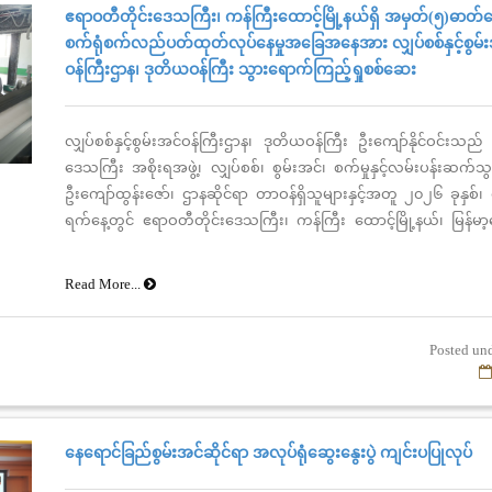
ဧရာဝတီတိုင်းဒေသကြီး၊ ကန်ကြီးထောင့်မြို့နယ်ရှိ အမှတ်(၅)ဓာ
စက်ရုံစက်လည်ပတ်ထုတ်လုပ်နေမှုအခြေအနေအား လျှပ်စစ်နှင့်စွမ်
ဝန်ကြီးဌာန၊ ဒုတိယဝန်ကြီး သွားရောက်ကြည့်ရှုစစ်ဆေး
လျှပ်စစ်နှင့်စွမ်းအင်ဝန်ကြီးဌာန၊ ဒုတိယဝန်ကြီး ဦးကျော်နိုင်ဝင်းသည်
ဒေသကြီး အစိုးရအဖွဲ့၊ လျှပ်စစ်၊ စွမ်းအင်၊ စက်မှုနှင့်လမ်းပန်းဆက်သ
ဦးကျော်ထွန်းဇော်၊ ဌာနဆိုင်ရာ တာဝန်ရှိသူများနှင့်အတူ ၂၀၂၆ ခုနှစ်
ရက်နေ့တွင် ဧရာဝတီတိုင်းဒေသကြီး၊ ကန်ကြီး ထောင့်မြို့နယ်၊ မြန်မ
လုပ်ငန်း လက်အောက်ရှိ အမှတ် (၅) ဓာတ်မြေဩဇာစက်ရုံ၏ စက်လည်
နေမှုအခြေအနေအား သွားရောက် ကြည့်ရှုစစ်ဆေးခဲ့ပါသည်။
Read More...
Posted unde
နေရောင်ခြည်စွမ်းအင်ဆိုင်ရာ အလုပ်ရုံဆွေးနွေးပွဲ ကျင်းပပြုလုပ်