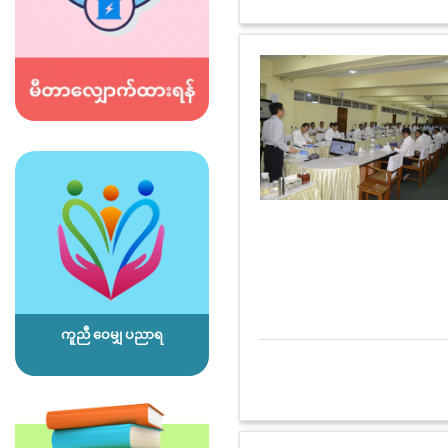
ကူညီ ဝေမျှ ပညာရ