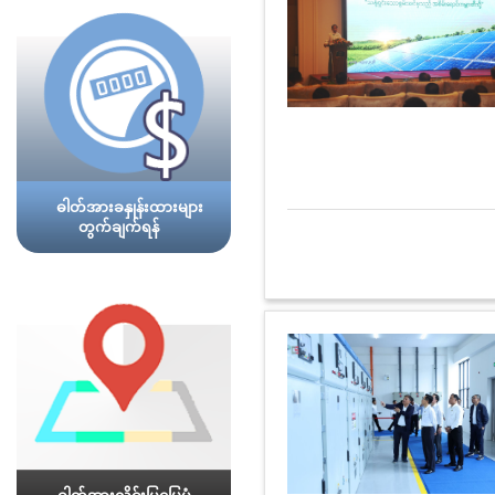
ဓါတ်အားခနှုန်းထားများ
တွက်ချက်ရန်