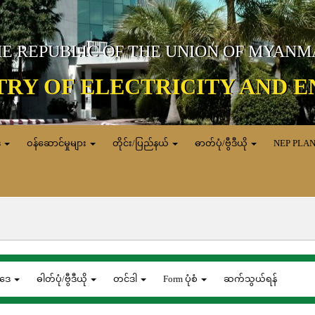
E REPUBLIC OF THE UNION OF MYAN
TRY OF ELECTRICITY AND 
ေ
ဝန်ဆောင်မှုများ
တိုင်း/ပြည်နယ်
ဓာတ်ပုံ/ဗွီဒီယို
NEP PLA
ဒေ
ဓါတ်ပုံ/ဗွီဒီယို
တင်ဒါ
Form ပုံစံ
ဆက်သွယ်ရန်