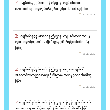
- လျှပ်စစ်နှင့်စွမ်းအင်ဝန်ကြီးဌာန၊ လျှပ်စစ်ဓာတ်
အားထုတ်လုပ်ရေးလုပ်ငန်း (အိတ်ဖွင့်တင်ဒါခေါ်ယူခြင်း)
- 31-Jul-2026
- လျှပ်စစ်နှင့်စွမ်းအင်ဝန်ကြီးဌာန၊ လျှပ်စစ်ဓာတ်အားပို့
လွှတ်ရေးနှင့်ကွပ်ကဲရေးဦးစီးဌာန (အိတ်ဖွင့်တင်ဒါခေါ်ယူ
ခြင်း)
- 30-Jul-2026
- လျှပ်စစ်နှင့်စွမ်းအင်ဝန်ကြီးဌာန၊ ရေအားလျှပ်စစ်
အကောင်အထည်ဖော်ရေးဦးစီးဌာန (အိတ်ဖွင့်တင်ဒါခေါ်ယူ
ခြင်း)
- 21-Jul-2026
- လျှပ်စစ်နှင့်စွမ်းအင်ဝန်ကြီးဌာန၊ ရန်ကုန်လျှပ်စစ်ဓာတ်
အားပေးရေးကော်ပိုရေးရှင်း (အိတ်ဖွင့်တင်ဒါခေါ်ယူခြင်း)