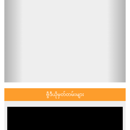
ဗွီဒီယိုမှတ်တမ်းများ