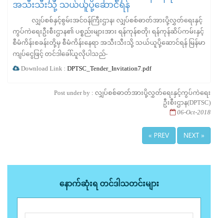
အသီးသီးသို့ သယ်ယူပို့ဆောင်ရန်
လျှပ်စစ်နှင့်စွမ်းအင်ဝန်ကြီးဌာန၊ လျှပ်စစ်ဓာတ်အားပို့လွှတ်ရေးနှင့်
ကွပ်ကဲရေးဦးစီးဌာန၏ ပစ္စည်းများအား ရန်ကုန်စတို၊ ရန်ကုန်ဆိပ်ကမ်းနှင့်
စီမံကိန်းစခန်းတို့မှ စီမံကိန်းနေရာ အသီးသီးသို့ သယ်ယူပို့ဆောင်ရန် မြန်မာ
ကျပ်ငွေဖြင့် တင်ဒါခေါ်ယူလိုပါသည်-
Download Link :
DPTSC_Tender_Invitation7.pdf
Post under by : လျှပ်စစ်ဓာတ်အားပို့လွှတ်ရေးနှင့်ကွပ်ကဲရေး
ဦးစီးဌာန(DPTSC)
06-Oct-2018
« PREV
NEXT »
နောက်ဆုံးရ တင်ဒါသတင်းများ