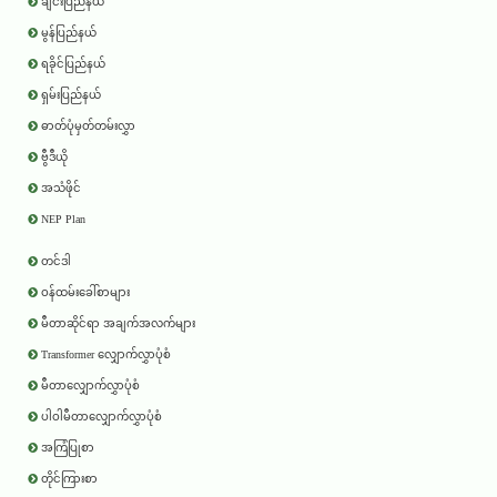
ချင်းပြည်နယ်
မွန်ပြည်နယ်
ရခိုင်ပြည်နယ်
ရှမ်းပြည်နယ်
ဓာတ်ပုံမှတ်တမ်းလွှာ
ဗွီဒီယို
အသံဖိုင်
NEP Plan
တင်ဒါ
ဝန်ထမ်းခေါ်စာများ
မီတာဆိုင်ရာ အချက်အလက်များ
Transformer လျှောက်လွှာပုံစံ
မီတာလျှောက်လွှာပုံစံ
ပါဝါမီတာလျှောက်လွှာပုံစံ
အကြံပြုစာ
တိုင်ကြားစာ