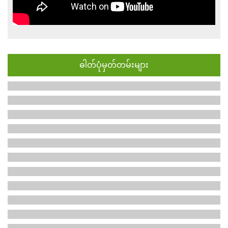
ဓါတ်ပုံမှတ်တမ်းများ