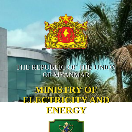
THE REPUBLIC OF THE UNION
OF MYANMAR
MINISTRY OF
ELECTRICITY AND
ENERGY