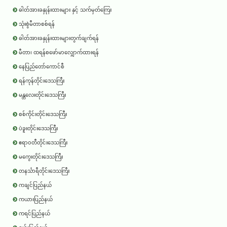
ဓါတ်အားခနှုန်းထားများ နှင့် သက်မှတ်ကြေး
သုံးစွဲမီတာစစ်ရန်
ဓါတ်အားခနှုန်းထားများတွက်ချက်ရန်
မီတာ၊ ထရန်စဖော်မာလျှောက်ထားရန်
နေပြည်တော်ကောင်စီ
ရန်ကုန်တိုင်းဒေသကြီး
မန္တလေးတိုင်းဒေသကြီး
စစ်ကိုင်းတိုင်းဒေသကြီး
ပဲခူးတိုင်းဒေသကြီး
ဧရာ၀တီတိုင်းဒေသကြီး
မကွေးတိုင်းဒေသကြီး
တနင်္သာရီတိုင်းဒေသကြီး
ကချင်ပြည်နယ်
ကယားပြည်နယ်
ကရင်ပြည်နယ်