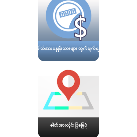
ဓါတ်အားခနှုန်းထားများ တွက်ချက်ရန်
ဓါတ်အားလိုင်းပြမြေပုံ