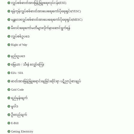
လျှပ်စစ်ဓာတ်အားဖြန့်ဖြူးရေးလုပ်ငန်း(ESE)
ရန်ကုန်လျှပ်စစ်ဓာတ်အားပေးရေးကော်ပိုရေးရှင်း(YESC)
မန္တလေးလျှပ်စစ်ဓာတ်အားပေးရေးကော်ပိုရေးရှင်း(MESC)
မီးလင်းရေးကော်မတီများလိုက်နာဆောင်ရွက်ရန်
လျှပ်စစ်ဥပဒေ
Right of Way
နည်းဥပဒေ
မြေယာ / သီးနှံ လျှော်ကြေး
EIA / SIA
ဓာတ်အားဖြန့်ဖြူးရောင်းချခြင်းဆိုင်ရာ ပဋိညာဉ်စာချုပ်
Grid Code
ရည်မှန်းချက်
မူဝါဒ
ဦးတည်ချက်
E-Bill
Getting Electricity