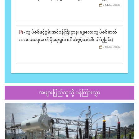
- 14-Jul-2026
- လျှပ်စစ်နှင့်စွမ်းအင်ဝန်ကြီးဌာန၊ မန္တလေးလျှပ်စစ်ဓာတ်
အားပေးရေးကော်ပိုရေးရှင်း (အိတ်ဖွင့်တင်ဒါခေါ်ယူခြင်း)
- 10-Jul-2026
အများပြည်သူသို့ ပန်ကြားလွှာ
Previous
Next