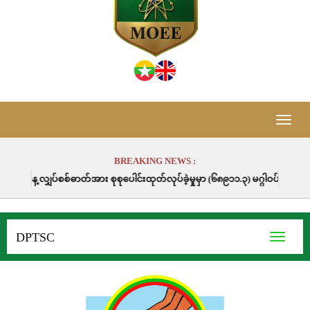
Toggle
naviga
BREAKING NEWS :
်စစ်ဓာတ်အား စုစုပေါင်းထုတ်လုပ်ခဲ့မှုမှာ (၆၈၉၁၁.၃) မဂ္ဂါဝပ်နာရီဖြစ်ပါသည်။
DPTSC
Toggle
navigati