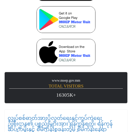
www.moep.gov.mm
TOTAL VISITORS
16305K+
လျှပ်စစ်ဓာတ်အားပို့လွှတ်ရေးနှင့်ကွပ်ကဲရေး
ဦးစီးဌာန၏ ပစ္စည်းများအား ရန်ကုန်စတို၊ ရန်ကုန်
ဆိပ်ကမ်းနှင့် စီမံကိန်းစခန်းတို့မှ စီမံကိန်းနေရာ