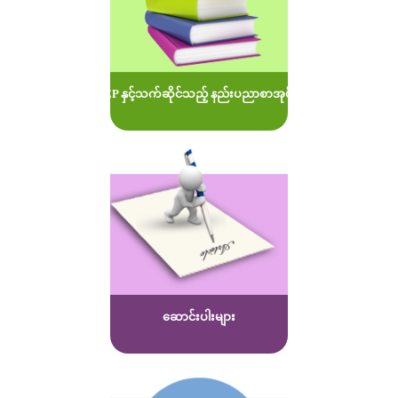
MOEP နှင့်သက်ဆိုင်သည့် နည်းပညာစာအုပ်များ
ဆောင်းပါးများ