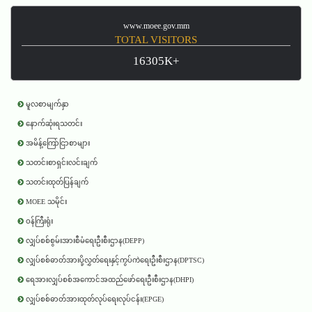
www.moee.gov.mm
TOTAL VISITORS
16305K+
မူလစာမျက်နှာ
နောက်ဆုံးရသတင်း
အမိန့်ကြော်ငြာစာများ
သတင်းစာရှင်းလင်းချက်
သတင်းထုတ်ပြန်ချက်
MOEE သမိုင်း
ဝန်ကြီးရုံး
လျှပ်စစ်စွမ်းအားစီမံရေးဦးစီးဌာန(DEPP)
လျှပ်စစ်ဓာတ်အားပို့လွှတ်ရေးနှင့်ကွပ်ကဲရေးဦးစီးဌာန(DPTSC)
ရေအားလျှပ်စစ်အကောင်အထည်ဖော်ရေးဦးစီးဌာန(DHPI)
လျှပ်စစ်ဓာတ်အားထုတ်လုပ်ရေးလုပ်ငန်း(EPGE)