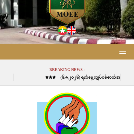
Toggle
naviga
BREAKING NEWS :
(၆.၈.၂၀၂၆) ရက်နေ့ လျှပ်စစ်ဓာတ်အား စုစုပေါင်းထုတ်လုပ်ခဲ့မှုမှာ 