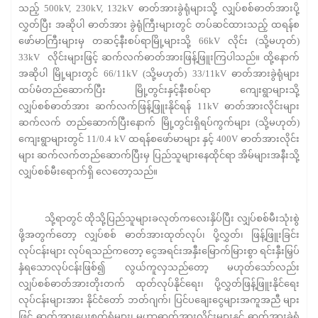
သည့် 500kV, 230kV, 132kV ဓာတ်အားခွဲရုံများသို့ လျှပ်စစ်ဓာတ်အားပို့
လွှတ်ပြီး အဆိုပါ ဓာတ်အား ခွဲရုံကြီးများတွင် တပ်ဆင်ထားသည့် ထရန်စ
ဖော်မာကြီးများမှ တဆင့်နီးစပ်ရာမြို့များသို့ 66kV လိုင်း (သို့မဟုတ်)
33kV လိုင်းများဖြင့် ဆက်လက်ဓာတ်အားဖြန့်ဖြူးကြပါသည်။ ထို့နောက်
အဆိုပါ မြို့များတွင် 66/11kV (သို့မဟုတ်) 33/11kV ဓာတ်အားခွဲရုံများ
ထပ်မံတည်ဆောက်ပြီး မြို့တွင်းနှင့်နီးစပ်ရာ ကျေးရွာများသို့
လျှပ်စစ်ဓာတ်အား ဆက်လက်ဖြန့်ဖြူးနိုင်ရန် 11kV ဓာတ်အားလိုင်းများ
ဆက်လက် တည်ဆောက်ပြီးနောက် မြို့တွင်းရှိရပ်ကွက်များ (သို့မဟုတ်)
ကျေးရွာများတွင် 11/0.4 kV ထရန်စဖော်မာများ နှင့် 400V ဓာတ်အားလိုင်း
များ ဆက်လက်တည်ဆောက်ပြီးမှ ပြည်သူများနေထိုင်ရာ အိမ်များအနီးသို့
လျှပ်စစ်မီးရောက်ရှိ လေတော့သည်။
သို့ရာတွင် ထိုသို့ပြည်သူများခလုတ်ကလေးနှိပ်ပြီး လျှပ်စစ်မီးသုံးစွဲ
ဖို့အတွက်တော့ လျှပ်စစ် ဓာတ်အားထုတ်လုပ်၊ ပို့လွှတ်၊ ဖြန့်ဖြူးခြင်း
လုပ်ငန်းများ လုပ်ရသည်ကတော့ ငွေအရင်းအနှီးမြောက်မြားစွာ ရင်းနှီးမြှပ်
နှံရသောလုပ်ငန်းဖြစ်၍ လွယ်ကူလှသည်တော့ မဟုတ်သော်လည်း
လျှပ်စစ်ဓာတ်အားတိုးတက် ထုတ်လုပ်နိုင်ရေး၊ ပို့လွှတ်ဖြန့်ဖြူးနိုင်ရေး
လုပ်ငန်းများအား နိုင်ငံတော် ဘတ်ဂျက်၊ ပြင်ပချေးငွေများအကူအညီ များ
ဖြင့် ဓာတ်အားပေးစက်ရုံများ၊ မဟာဓာတ်အားလိုင်းများနှင့် ဓာတ်အားခွဲရုံ