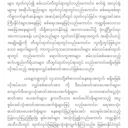
များ ထုတ်လုပ်၍ စမ်းသပ်တီထွင်ရာတွင်လည်းကောင်း၊ စက်ရုံ အလုပ်ရုံ
များမှ အဆိုပါပစ္စည်းများ ထုတ်လုပ်ရာတွင်လည်းကောင်း၊ စစ်ရေးစစ်ရာ
ကိစ္စလက်နက်ဆန်းများ အဆင့်ဆင့်တီထွင် ထုတ်လုပ်ခြင်း၊ ကမ္ဘာ့အင်အား
ကြီးနိုင်ငံများအနေဖြင့် စစ်ရေးအနေဖြင့်လည်းကောင်း၊ ကမ္ဘာ့မိုးလေဝသ
အခြေအနေများကို သိရှိလေ့လာနိုင်ရန် အာကာသပေါ်သို့ ဒုံးပျံဂြိုလ်တု၊
အာကာသစခန်း ယာဉ်စသည်များ လွှတ်တင်နိုင်ရေးအတွက် အဆိုပါယာဉ်
အမျိုးမျိုးကို တီထွင်ထုတ်လုပ်ရာတွင်လည်းကောင်း၊ လူတို့တွင်ဖြစ်ပွား
သော ရောဂါများကို ကာကွယ်ကုသသောဆေးဝါးများ စမ်းသပ်ဖော်ထုတ်
ရာတွင် လည်းကောင်း ရောဂါလက္ခဏာများ စမ်းသပ်စစ်ဆေးသည့်
စက်ပစ္စည်းကိရိယာများ တီထွင်ထုတ်လုပ်ရာတွင် လည်းကောင်းမရှိမဖြစ်
လိုအပ်သည့် အရာမှာလျှပ်စစ်ဓာတ်အားပင်ဖြစ်ပေသည်။
ယနေ့ကမ္ဘာတွင် လူသားတို့၏စားဝတ်နေရေးအတွက် မရှိမဖြစ်
လိုအပ်သော လျှပ်စစ်ဓာတ်အား ကို ဒီဇယ်ဓာတ်အားပေးစက်များ၊
ကျောက်မီးသွေးသုံးဓာတ်အားပေးစက်ရုံများ၊ သဘာဝဓာတ်ငွေ့သုံး
ဓာတ်အား ပေးစက်များ၊ နူကလီးယား ဓာတ်ပေါင်းဖိုများစသည့် အပူ
စွမ်းအင်သုံးဓာတ်အားပေးစက်ရုံများဖြင့် လည်းကောင်း၊ ရေအားသုံး
ဓာတ်အားပေးစက်ရုံများ၊ နေရောင်ခြည်စွမ်းအင်၊ လေစွမ်းအင်စသည့်
ပြန်လည်ပြည့်ဖြိုးမြဲ စွမ်းအင်များ အသုံးပြု၍လည်းကောင်း ကမ္ဘာ့နိုင်ငံ
အသီးသီးတွင် ထုတ်လုပ်ဖြန့်ဖြူးသုံးစွဲလျှက်ရှိကြသည်။ မြန်မာနိုင်ငံတွင်