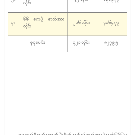
လိုင်း
၆၆ ကေဗွီ ဓာတ်အား
၃။
၂၁၆ လိုင်း
၄၀၆၄.၇၇
လိုင်း
စုစုပေါင်း
၃၂၁ လိုင်း
၈၂၇၉.၅