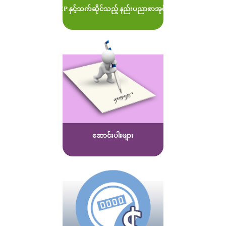
MOEP နှင့်သက်ဆိုင်သည့် နည်းပညာစာအုပ်များ
ဆောင်းပါးများ