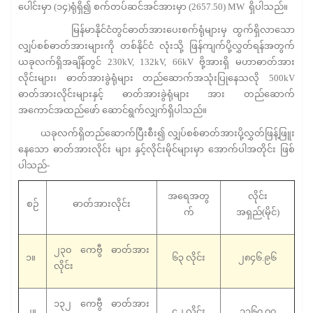
ပေါင်းမှာ (၁၄)ရုံရှိ၍ စက်တပ်ဆင်အင်အားမှာ (2657.50) MW ရှိပါသည်။
မြန်မာနိုင်ငံတွင်ဓာတ်အားပေးစက်ရုံများမှ ထွက်ရှိလာသော
လျှပ်စစ်ဓာတ်အားများကို တစ်နိုင်ငံ လုံးသို့ ဖြန်ကျက်ပို့လွှတ်ရန်အတွက်
ယခုလက်ရှိအချိန်တွင် 230kV, 132kV, 66kV ဗို့အားရှိ မဟာဓာတ်အား
လိုင်းများ၊ ဓာတ်အားခွဲရုံများ တည်ဆောက်အသုံးပြုနေသလို 500kV
ဓာတ်အားလိုင်းများနှင့် ဓာတ်အားခွဲရုံများ အား တည်ဆောက်
အကောင်အထည်ဖော် ဆောင်ရွက်လျှက်ရှိပါသည်။
ယခုလက်ရှိတည်ဆောက်ပြီးစီး၍ လျှပ်စစ်ဓာတ်အားပို့လွှတ်ဖြန့်ဖြူး
နေသော ဓာတ်အားလိုင်း များ နှင့်လိုင်းမိုင်များမှာ အောက်ပါအတိုင်း ဖြစ်
ပါသည်-
အရေအတွ
လိုင်း
စဉ်
ဓာတ်အားလိုင်း
က်
အရှည်(မိုင်)
၂၃၀ ကေဗွီ ဓာတ်အား
၁။
၆၃ လိုင်း
၂၈၄၆.၉၆
လိုင်း
၁၃၂ ကေဗွီ ဓာတ်အား
၂။
၄၂ လိုင်း
၁၃၆၇.၇၇