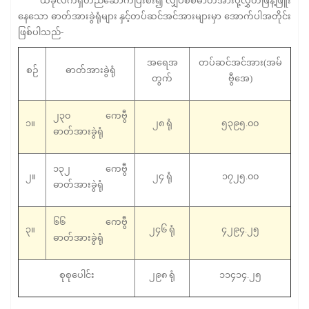
ယခုလက်ရှိတည်ဆောက်ပြီးစီး၍ လျှပ်စစ်ဓာတ်အားပို့လွှတ်ဖြန့်ဖြူး
နေသော ဓာတ်အားခွဲရုံများ နှင့်တပ်ဆင်အင်အားများမှာ အောက်ပါအတိုင်း
ဖြစ်ပါသည်-
အရေအ
တပ်ဆင်အင်အား(အမ်
စဉ်
ဓာတ်အားခွဲရုံ
တွက်
ဗွီအေ)
၂၃၀ ကေဗွီ
၁။
၂၈ ရုံ
၅၃၉၅.၀၀
ဓာတ်အားခွဲရုံ
၁၃၂ ကေဗွီ
၂။
၂၄ ရုံ
၁၇၂၅.၀၀
ဓာတ်အားခွဲရုံ
၆၆ ကေဗွီ
၃။
၂၄၆ ရုံ
၄၂၉၄.၂၅
ဓာတ်အားခွဲရုံ
စုစုပေါင်း
၂၉၈ ရုံ
၁၁၄၁၄.၂၅