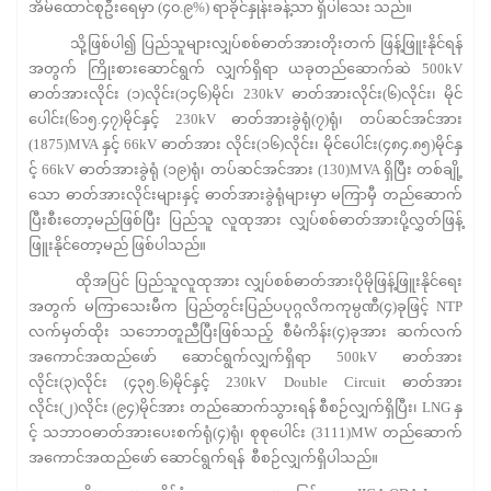
အိမ်ထောင်စုဦးရေမှာ (၄၀.၉%) ရာခိုင်နှုန်းခန့်သာ ရှိပါသေး သည်။
သို့ဖြစ်ပါ၍ ပြည်သူများလျှပ်စစ်ဓာတ်အားတိုးတက် ဖြန့်ဖြူးနိုင်ရန်
အတွက် ကြိုးစားဆောင်ရွက် လျှက်ရှိရာ ယခုတည်ဆောက်ဆဲ 500kV
ဓာတ်အားလိုင်း (၁)လိုင်း(၁၄၆)မိုင်၊ 230kV ဓာတ်အားလိုင်း(၆)လိုင်း၊ မိုင်
ပေါင်း(၆၁၅.၄၇)မိုင်နှင့် 230kV ဓာတ်အားခွဲရုံ(၇)ရုံ၊ တပ်ဆင်အင်အား
(1875)MVA နှင့် 66kV ဓာတ်အား လိုင်း(၁၆)လိုင်း၊ မိုင်ပေါင်း(၄၈၄.၈၅)မိုင်နှ
င့် 66kV ဓာတ်အားခွဲရုံ (၁၉)ရုံ၊ တပ်ဆင်အင်အား (130)MVA ရှိပြီး တစ်ချို့
သော ဓာတ်အားလိုင်းများနှင့် ဓာတ်အားခွဲရုံများမှာ မကြာမှီ တည်ဆောက်
ပြီးစီးတော့မည်ဖြစ်ပြီး ပြည်သူ လူထုအား လျှပ်စစ်ဓာတ်အားပို့လွှတ်ဖြန့်
ဖြူးနိုင်တော့မည် ဖြစ်ပါသည်။
ထိုအပြင် ပြည်သူလူထုအား လျှပ်စစ်ဓာတ်အားပိုမိုဖြန့်ဖြူးနိုင်ရေး
အတွက် မကြာသေးမီက ပြည်တွင်းပြည်ပပုဂ္ဂလိကကုမ္ပဏီ(၄)ခုဖြင့် NTP
လက်မှတ်ထိုး သဘောတူညီပြီးဖြစ်သည့် စီမံကိန်း(၄)ခုအား ဆက်လက်
အကောင်အထည်ဖော် ဆောင်ရွက်လျှက်ရှိရာ 500kV ဓာတ်အား
လိုင်း(၃)လိုင်း (၄၃၅.၆)မိုင်နှင့် 230kV Double Circuit ဓာတ်အား
လိုင်း(၂)လိုင်း (၉၄)မိုင်အား တည်ဆောက်သွားရန် စီစဉ်လျှက်ရှိပြီး၊ LNG နှ
င့် သဘာဝဓာတ်အားပေးစက်ရုံ(၄)ရုံ၊ စုစုပေါင်း (3111)MW တည်ဆောက်
အကောင်အထည်ဖော် ဆောင်ရွက်ရန် စီစဉ်လျှက်ရှိပါသည်။