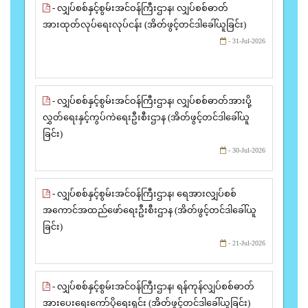
- လျှပ်စစ်နှင့်စွမ်းအင်ဝန်ကြီးဌာန၊ လျှပ်စစ်ဓာတ်
အားထုတ်လုပ်ရေးလုပ်ငန်း (အိတ်ဖွင့်တင်ဒါခေါ်ယူခြင်း)
- 31-Jul-2026
- လျှပ်စစ်နှင့်စွမ်းအင်ဝန်ကြီးဌာန၊ လျှပ်စစ်ဓာတ်အားပို့
လွှတ်ရေးနှင့်ကွပ်ကဲရေးဦးစီးဌာန (အိတ်ဖွင့်တင်ဒါခေါ်ယူ
ခြင်း)
- 30-Jul-2026
- လျှပ်စစ်နှင့်စွမ်းအင်ဝန်ကြီးဌာန၊ ရေအားလျှပ်စစ်
အကောင်အထည်ဖော်ရေးဦးစီးဌာန (အိတ်ဖွင့်တင်ဒါခေါ်ယူ
ခြင်း)
- 21-Jul-2026
- လျှပ်စစ်နှင့်စွမ်းအင်ဝန်ကြီးဌာန၊ ရန်ကုန်လျှပ်စစ်ဓာတ်
အားပေးရေးကော်ပိုရေးရှင်း (အိတ်ဖွင့်တင်ဒါခေါ်ယူခြင်း)