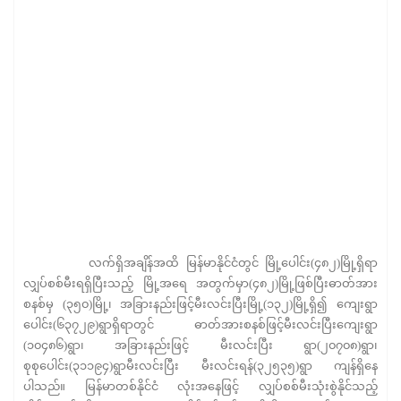
လက်ရှိအချိန်အထိ မြန်မာနိုင်ငံတွင် မြို့ပေါင်း(၄၈၂)မြို့ရှိရာ
လျှပ်စစ်မီးရရှိပြီးသည့် မြို့အရေ အတွက်မှာ(၄၈၂)မြို့ဖြစ်ပြီးဓာတ်အား
စနစ်မှ (၃၅၀)မြို့၊ အခြားနည်းဖြင့်မီးလင်းပြီးမြို့(၁၃၂)မြို့ရှိ၍ ကျေးရွာ
ပေါင်း(၆၃၇၂၉)ရွာရှိရာတွင် ဓာတ်အားစနစ်ဖြင့်မီးလင်းပြီးကျေးရွာ
(၁၀၄၈၆)ရွာ၊ အခြားနည်းဖြင့် မီးလင်းပြီး ရွာ(၂၀၇၀၈)ရွာ၊
စုစုပေါင်း(၃၁၁၉၄)ရွာမီးလင်းပြီး မီးလင်းရန်(၃၂၅၃၅)ရွာ ကျန်ရှိနေ
ပါသည်။ မြန်မာတစ်နိုင်ငံ လုံးအနေဖြင့် လျှပ်စစ်မီးသုံးစွဲနိုင်သည့်