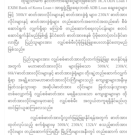
ထိုမျှသာမက နိုင်ငံတကာချေးငွေများဖြစ်သော JICA ODA Loan ၊
EXIM Bank of Korea Loan ၊ အာရှဖွံ့ဖြိုးရေးဘဏ် ADB Loan ချေးငွေများ
ဖြင့် 500kV ဓာတ်အားလိုင်းများနှင့် ဓာတ်အားခွဲရုံ များ၊ 230kV ဓာတ်အား
လိုင်းများနှင့် ဓာတ်အားခွဲရုံများ တည်ဆောက်အကောင်အထည်ဖော် စီမံ
ဆောင်ရွက် လျှက်ရှိရာ မကြာမီ တည်ဆောက်ရေးလုပ်ငန်းများ စတင်
ဆောင်ရွက်နိုင်မည်ဖြစ်၍ နိုင်ငံတော် ဓာတ်အားစနစ် ပိုမိုတောင့်တင်းခိုင်မာ
လာပြီး ပြည်သူများအား လျှပ်စစ်မီးပိုမိုဖြန့်ဖြူးပေးလာနိုင်တော့မည်
ဖြစ်သည်။
ပြည်သူများအား လျှပ်စစ်ဓာတ်အားတိုးတက်ဖြန့်ဖြူး ပေးနိုင်ရန်
အတွက် မဟာဓာတ်အားလိုင်း များဖြစ်သော 500kV, 230kV,
66kVဓာတ်အားလိုင်းများနှင့် ဓာတ်အားခွဲရုံများ တိုးချဲ့တည်ဆောက်လျှက်
ရှိရာ အချို့သောမဟာဓာတ်အားလိုင်းကြီးများသည် ကျေးရွာများအနီးမှ
ဖြတ်သန်းသွားရာ အဆိုပါဓာတ်အား လိုင်းများ ဖြတ်သန်းသွားရာ
တစ်လျှောက်ရှိ လျှပ်စစ်ဓာတ်အား မရရှိသေးသော ကျေးရွာများမှာ ထို
ဓာတ်အားလိုင်းများမှတဆင့် လျှပ်စစ်မီး အလွယ်တကူရရှိနိုင်မည်ဟု
ထင်မြင်ယူဆကြလေသည်။
လျှပ်စစ်ဓာတ်အားပို့လွှတ်ဖြန့်ဖြူးနိုင်ရန်အတွက် ဓာတ်အား
ထုတ်လုပ်သည့် စက်ရုံများမှ 500kV, 230kV, 132kV စသည့်ဓာတ်အား
လိုင်းများ တည်ဆောက်ကြရပြီး မြို့ကြီးများအနီးတွင် တည်ဆောက် ထား