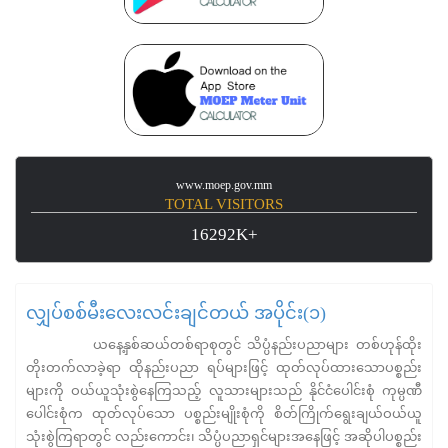
www.moep.gov.mm
TOTAL VISITORS
16292K+
လျှပ်စစ်မီးလေးလင်းချင်တယ် အပိုင်း(၁)
ယနေ့နှစ်ဆယ်တစ်ရာစုတွင် သိပ္ပံနည်းပညာများ တစ်ဟုန်ထိုး
တိုးတက်လာခဲ့ရာ ထိုနည်းပညာ ရပ်များဖြင့် ထုတ်လုပ်ထားသောပစ္စည်း
များကို ဝယ်ယူသုံးစွဲနေကြသည့် လူသားများသည် နိုင်ငံပေါင်းစုံ ကုမ္ပဏီ
ပေါင်းစုံက ထုတ်လုပ်သော ပစ္စည်းမျိုးစုံကို စိတ်ကြိုက်ရွေးချယ်ဝယ်ယူ
သုံးစွဲကြရာတွင် လည်းကောင်း၊ သိပ္ပံပညာရှင်များအနေဖြင့် အဆိုပါပစ္စည်း