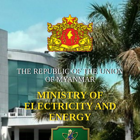
THE REPUBLIC OF THE UNION
OF MYANMAR
MINISTRY OF
ELECTRICITY AND
ENERGY