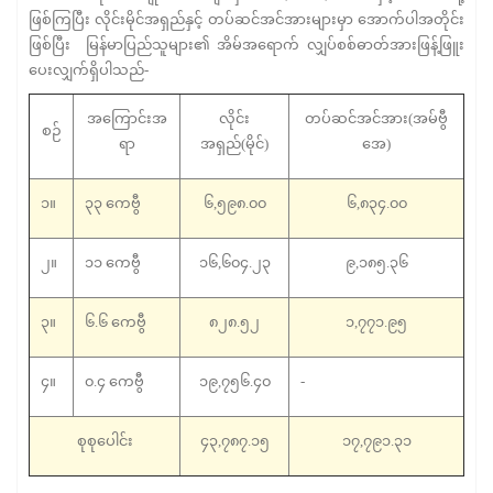
ဖြစ်ကြပြီး လိုင်းမိုင်အရှည်နှင့် တပ်ဆင်အင်အားများမှာ အောက်ပါအတိုင်း
ဖြစ်ပြီး မြန်မာပြည်သူများ၏ အိမ်အရောက် လျှပ်စစ်ဓာတ်အားဖြန့်ဖြူး
ပေးလျှက်ရှိပါသည်-
အကြောင်းအ
လိုင်း
တပ်ဆင်အင်အား(အမ်ဗွီ
စဉ်
ရာ
အရှည်(မိုင်)
အေ)
၁။
၃၃ ကေဗွီ
၆,၅၉၈.၀၀
၆,၈၃၄.၀၀
၂။
၁၁ ကေဗွီ
၁၆,၆၀၄.၂၃
၉,၁၈၅.၃၆
၃။
၆.၆ ကေဗွီ
၈၂၈.၅၂
၁,၇၇၁.၉၅
၄။
၀.၄ ကေဗွီ
၁၉,၇၅၆.၄၀
-
စုစုပေါင်း
၄၃,၇၈၇.၁၅
၁၇,၇၉၁.၃၁