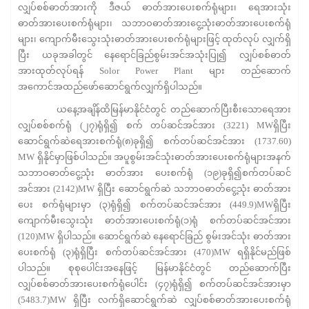
လျှပ်စစ်ဓာတ်အားကို ဒီဇယ် ဓာတ်အားပေးစက်ရုံများ၊ ရေအားသုံး
ဓာတ်အားပေးစက်ရုံများ၊ သဘာဝဓာတ်အားငွေ့သုံးဓာတ်အားပေးစက်ရုံ
များ၊ ကျောက်မီးသွေးသုံးဓာတ်အားပေးစက်ရုံများဖြင့် ထုတ်လုပ် လျှက်ရှိ
ပြီး ယခုအခါတွင် နေရောင်ခြည်စွမ်းအင်အသုံးပြု၍ လျှပ်စစ်ဓာတ်
အားထုတ်လုပ်ရန် Solor Power Plant များ တည်ဆောက်
အကောင်အထည်ဖော်ဆောင်ရွက်လျှက်ရှိပါသည်။
ယနေ့အချိန်ထိမြန်မာနိုင်ငံတွင် တည်ဆောက်ပြီးစီးသောရေအား
လျှပ်စစ်စက်ရုံ (၂၇)ရုံရှိ၍ စက် တပ်ဆင်အင်အား (3221) MWရှိပြီး
ဆောင်ရွက်ဆဲရေအားစက်ရုံ(၈)ခုရှိ၍ စက်တပ်ဆင်အင်အား (1737.60)
MW ရှိနိုင်မှာဖြစ်ပါသည်။ အပူစွမ်းအင်သုံးဓာတ်အားပေးစက်ရုံများအနက်
သဘာဝဓာတ်ငွေ့သုံး ဓာတ်အား ပေးစက်ရုံ (၁၉)ခုရှိ၍စက်တပ်ဆင်
အင်အား (2142)MW ရှိပြီး ဆောင်ရွက်ဆဲ သဘာဝဓာတ်ငွေ့သုံး ဓာတ်အား
ပေး စက်ရုံများမှာ (၃)ရုံရှိ၍ စက်တပ်ဆင်အင်အား (449.9)MWရှိပြီး
ကျောက်မီးသွေးသုံး ဓာတ်အားပေးစက်ရုံ(၁)ရုံ စက်တပ်ဆင်အင်အား
(120)MW ရှိပါသည်။ ဆောင်ရွက်ဆဲ နေရောင်ခြည် စွမ်းအင်သုံး ဓာတ်အား
ပေးစက်ရုံ (၃)ရုံရှိပြီး စက်တပ်ဆင်အင်အား (470)MW ရရှိနိုင်မည်ဖြစ်
ပါသည်။ စုစုပေါင်းအနေဖြင့် မြန်မာနိုင်ငံတွင် တည်ဆောက်ပြီး
လျှပ်စစ်ဓာတ်အားပေးစက်ရုံပေါင်း (၄၇)ရုံရှိ၍ စက်တပ်ဆင်အင်အားမှာ
(5483.7)MW ရှိပြီး လက်ရှိဆောင်ရွက်ဆဲ လျှပ်စစ်ဓာတ်အားပေးစက်ရုံ