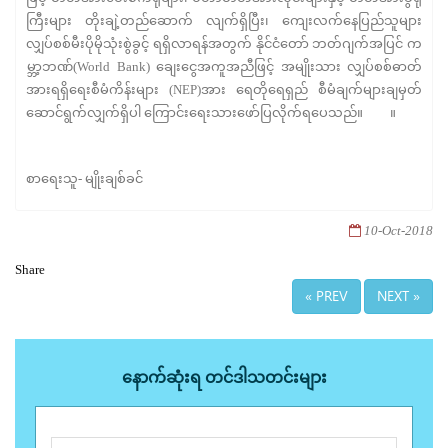
ကြီးများ တိုးချဲ့တည်ဆောက် လျက်ရှိပြီး၊ ကျေးလက်နေပြည်သူများ
လျှပ်စစ်မီးပိုမိုသုံးစွဲခွင့် ရရှိလာရန်အတွက် နိုင်ငံတော် ဘတ်ဂျက်အပြင် က
မ္ဘာ့ဘဏ်(World Bank) ချေးငွေအကူအညီဖြင့် အမျိုးသား လျှပ်စစ်ဓာတ်
အားရရှိရေးစီမံကိန်းများ (NEP)အား ရေတိုရေရှည် စီမံချက်များချမှတ်
ဆောင်ရွက်လျှက်ရှိပါ ကြောင်းရေးသားဖော်ပြလိုက်ရပေသည်။ ။
စာရေးသူ- မျိုးချစ်ခင်
10-Oct-2018
Share
« PREV
NEXT »
နောက်ဆုံးရ တင်ဒါသတင်းများ