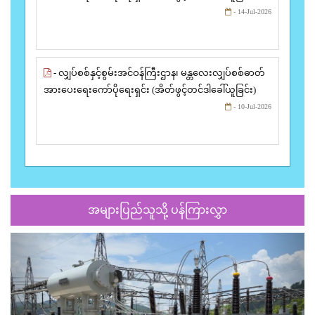
- 14-Jul-2026
- လျှပ်စစ်နှင့်စွမ်းအင်ဝန်ကြီးဌာန၊ မန္တလေးလျှပ်စစ်ဓာတ်
အားပေးရေးကော်ပိုရေးရှင်း (အိတ်ဖွင့်တင်ဒါခေါ်ယူခြင်း)
- 10-Jul-2026
အများပြည်သူသို့ ပန်ကြားလွှာ
Previous
Next