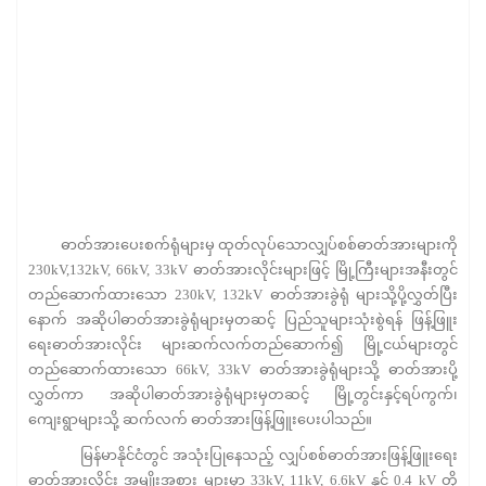
ဓာတ်အားပေးစက်ရုံများမှ ထုတ်လုပ်သောလျှပ်စစ်ဓာတ်အားများကို
230kV,132kV, 66kV, 33kV ဓာတ်အားလိုင်းများဖြင့် မြို့ကြီးများအနီးတွင်
တည်ဆောက်ထားသော 230kV, 132kV ဓာတ်အားခွဲရုံ များသို့ပို့လွှတ်ပြီး
နောက် အဆိုပါဓာတ်အားခွဲရုံများမှတဆင့် ပြည်သူများသုံးစွဲရန် ဖြန့်ဖြူး
ရေးဓာတ်အားလိုင်း များဆက်လက်တည်ဆောက်၍ မြို့ငယ်များတွင်
တည်ဆောက်ထားသော 66kV, 33kV ဓာတ်အားခွဲရုံများသို့ ဓာတ်အားပို့
လွှတ်ကာ အဆိုပါဓာတ်အားခွဲရုံများမှတဆင့် မြို့တွင်းနှင့်ရပ်ကွက်၊
ကျေးရွာများသို့ ဆက်လက် ဓာတ်အားဖြန့်ဖြူးပေးပါသည်။
မြန်မာနိုင်ငံတွင် အသုံးပြုနေသည့် လျှပ်စစ်ဓာတ်အားဖြန့်ဖြူးရေး
ဓာတ်အားလိုင်း အမျိုးအစား များမှာ 33kV, 11kV, 6.6kV နှင့် 0.4 kV တို့