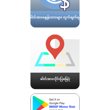
ဓါတ်အားခနှုန်းထားများ တွက်ချက်ရန်
ဓါတ်အားလိုင်းပြမြေပုံ