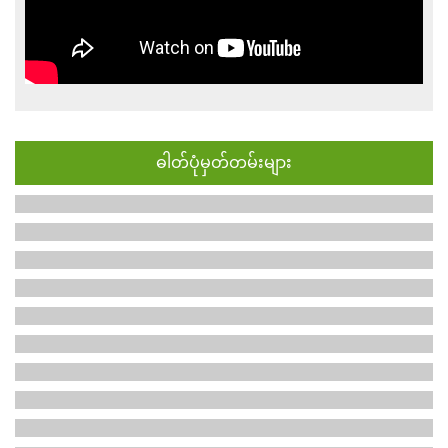
ဓါတ်ပုံမှတ်တမ်းများ