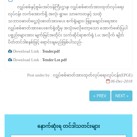
လျှပ်စစ်နှင့်စွမ်းအင်ဝန်ကြီးဌာန၊ လျှပ်စစ်ဓာတ်အားထုတ်လုပ်ရေး
လုပ်ငန်း လက်အောက်ရှိ အလုံ၊ ရွာမ၊ သာကေတနှင့် သထုံ
သဘာဝဓာတ်ငွေ့သုံးဓာတ်အားပေး စက်ရုံများ၊ ဖြူးချောင်းရေအား
လျှပ်စစ်ဓာတ်အားပေးစက်ရုံတို့မှ အသုံးမလိုတော့သော အောက်ဖော်ပြပါ
ပစ္စည်းများအား မျက်မြင်အတိုင်း သက်ဆိုင်ရာစက်ရုံ Lot အလိုက် ချိတ်
ပိတ်တင်ဒါစနစ်ဖြင့် ရောင်းချမည်ဖြစ်ပါသည်-
Download Link :
Tender.pdf
Download Link :
Tender Lot.pdf
Post under by : လျှပ်စစ်ဓာတ်အားထုတ်လုပ်ရေးလုပ်ငန်း(EPGE)
06-Dec-2018
« PREV
NEXT »
နောက်ဆုံးရ တင်ဒါသတင်းများ