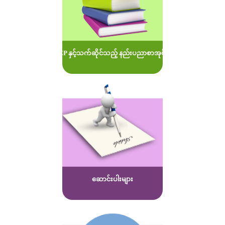
MOEP နှင့်သက်ဆိုင်သည့် နည်းပညာစာအုပ်များ
ဆောင်းပါးများ