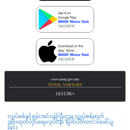
www.moep.gov.mm
TOTAL VISITORS
16313K+
လျှပ်စစ်နှင့်စွမ်းအင်ဝန်ကြီးဌာန လျှပ်စစ်ဓာတ်
အားထုတ်လုပ်ရေးလုပ်ငန်း ချိတ်ပိတ်တင်ဒါခေါ်ယူ
ခြင်း