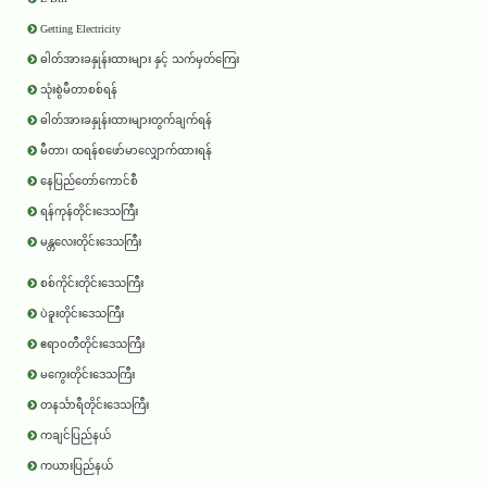
Getting Electricity
ဓါတ်အားခနှုန်းထားများ နှင့် သက်မှတ်ကြေး
သုံးစွဲမီတာစစ်ရန်
ဓါတ်အားခနှုန်းထားများတွက်ချက်ရန်
မီတာ၊ ထရန်စဖော်မာလျှောက်ထားရန်
နေပြည်တော်ကောင်စီ
ရန်ကုန်တိုင်းဒေသကြီး
မန္တလေးတိုင်းဒေသကြီး
စစ်ကိုင်းတိုင်းဒေသကြီး
ပဲခူးတိုင်းဒေသကြီး
ဧရာ၀တီတိုင်းဒေသကြီး
မကွေးတိုင်းဒေသကြီး
တနင်္သာရီတိုင်းဒေသကြီး
ကချင်ပြည်နယ်
ကယားပြည်နယ်