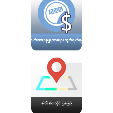
ဓါတ်အားခနှုန်းထားများ တွက်ချက်ရန်
ဓါတ်အားလိုင်းပြမြေပုံ