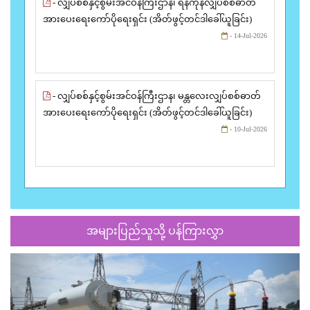
- လျှပ်စစ်နှင့်စွမ်းအင်ဝန်ကြီးဌာန၊ ရန်ကုန်လျှပ်စစ်ဓာတ်
အားပေးရေးကော်ပိုရေးရှင်း (အိတ်ဖွင့်တင်ဒါခေါ်ယူခြင်း)
- 14-Jul-2026
- လျှပ်စစ်နှင့်စွမ်းအင်ဝန်ကြီးဌာန၊ မန္တလေးလျှပ်စစ်ဓာတ်
အားပေးရေးကော်ပိုရေးရှင်း (အိတ်ဖွင့်တင်ဒါခေါ်ယူခြင်း)
- 10-Jul-2026
အများပြည်သူသို့ ပန်ကြားလွှာ
Previous
Next