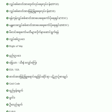
လျှပ်စစ်ဓာတ်အားထုတ်လုပ်ရေးလုပ်ငန်း(EPGE)
လျှပ်စစ်ဓာတ်အားဖြန့်ဖြူးရေးလုပ်ငန်း(ESE)
ရန်ကုန်လျှပ်စစ်ဓာတ်အားပေးရေးကော်ပိုရေးရှင်း(YESC)
မန္တလေးလျှပ်စစ်ဓာတ်အားပေးရေးကော်ပိုရေးရှင်း(MESC)
မီးလင်းရေးကော်မတီများလိုက်နာဆောင်ရွက်ရန်
လျှပ်စစ်ဥပဒေ
Right of Way
နည်းဥပဒေ
မြေယာ / သီးနှံ လျှော်ကြေး
EIA / SIA
ဓာတ်အားဖြန့်ဖြူးရောင်းချခြင်းဆိုင်ရာ ပဋိညာဉ်စာချုပ်
Grid Code
ရည်မှန်းချက်
မူဝါဒ
ဦးတည်ချက်
E-Bill