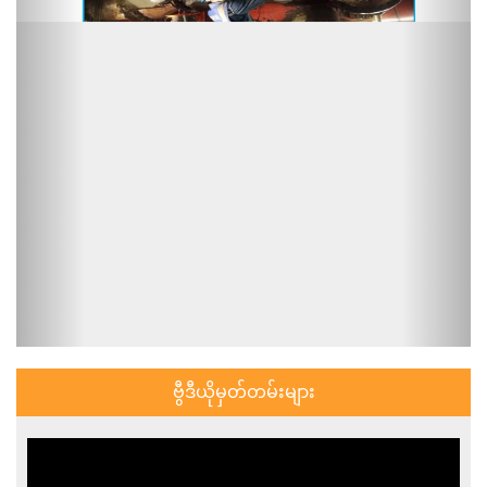
ဗွီဒီယိုမှတ်တမ်းများ