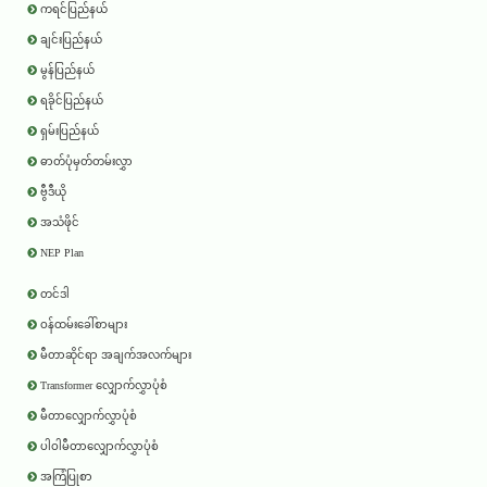
ကရင်ပြည်နယ်
ချင်းပြည်နယ်
မွန်ပြည်နယ်
ရခိုင်ပြည်နယ်
ရှမ်းပြည်နယ်
ဓာတ်ပုံမှတ်တမ်းလွှာ
ဗွီဒီယို
အသံဖိုင်
NEP Plan
တင်ဒါ
ဝန်ထမ်းခေါ်စာများ
မီတာဆိုင်ရာ အချက်အလက်များ
Transformer လျှောက်လွှာပုံစံ
မီတာလျှောက်လွှာပုံစံ
ပါဝါမီတာလျှောက်လွှာပုံစံ
အကြံပြုစာ