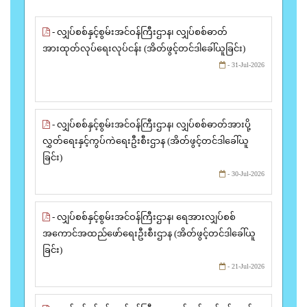
- လျှပ်စစ်နှင့်စွမ်းအင်ဝန်ကြီးဌာန၊ လျှပ်စစ်ဓာတ်
အားထုတ်လုပ်ရေးလုပ်ငန်း (အိတ်ဖွင့်တင်ဒါခေါ်ယူခြင်း)
- 31-Jul-2026
- လျှပ်စစ်နှင့်စွမ်းအင်ဝန်ကြီးဌာန၊ လျှပ်စစ်ဓာတ်အားပို့
လွှတ်ရေးနှင့်ကွပ်ကဲရေးဦးစီးဌာန (အိတ်ဖွင့်တင်ဒါခေါ်ယူ
ခြင်း)
- 30-Jul-2026
- လျှပ်စစ်နှင့်စွမ်းအင်ဝန်ကြီးဌာန၊ ရေအားလျှပ်စစ်
အကောင်အထည်ဖော်ရေးဦးစီးဌာန (အိတ်ဖွင့်တင်ဒါခေါ်ယူ
ခြင်း)
- 21-Jul-2026