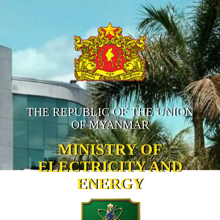
THE REPUBLIC OF THE UNION
OF MYANMAR
MINISTRY OF
ELECTRICITY AND
ENERGY