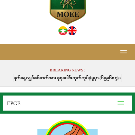
Toggle
naviga
BREAKING NEWS :
ှပ်စစ်ဓာတ်အား စုစုပေါင်းထုတ်လုပ်ခဲ့မှုမှာ (၆၉၉၆၈.၇) မဂ္ဂါဝပ်နာရီဖြစ်ပါသည်
EPGE
Toggle
navigati