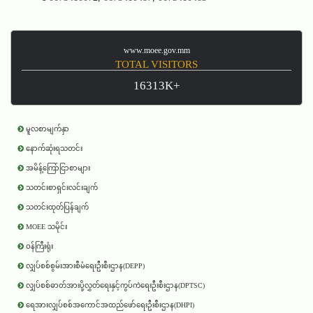
www.moee.gov.mm
TOTAL VISITORS
16313K+
မူလစာမျက်နှာ
နောက်ဆုံးရသတင်း
အမိန့်ကြော်ငြာစာများ
သတင်းစာရှင်းလင်းချက်
သတင်းထုတ်ပြန်ချက်
MOEE သမိုင်း
ဝန်ကြီးရုံး
လျှပ်စစ်စွမ်းအားစီမံရေးဦးစီးဌာန(DEPP)
လျှပ်စစ်ဓာတ်အားပို့လွှတ်ရေးနှင့်ကွပ်ကဲရေးဦးစီးဌာန(DPTSC)
ရေအားလျှပ်စစ်အကောင်အထည်ဖော်ရေးဦးစီးဌာန(DHPI)