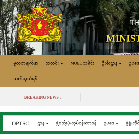
TH
MINIS
မူလစာမျက်နှာ
သတင်း
MOEE သမိုင်း
ဦးစီးဌာန
ဥပဒ
ဆက်သွယ်ရန်
BREAKING NEWS :
DPTSC
ဌာန
ဖွဲ့စည်းပုံ/လုပ်ငန်းတာ၀န်
ဥပဒေ
ခွဲရုံ/လိုင