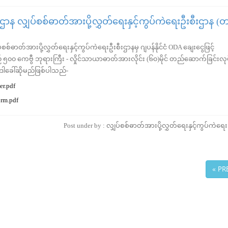
ြီးဌာန လျှပ်စစ်ဓာတ်အားပို့လွှတ်ရေးနှင့်ကွပ်ကဲရေးဦးစီးဌာန (
ပ်စစ်ဓာတ်အားပို့လွှတ်ရေးနှင့်ကွပ်ကဲရေးဦးစီးဌာနမှ ဂျပန်နိုင်ငံ ODA ချေးငွေဖြင့်
၀ ကေဗွီ ဘုရားကြီး - လှိုင်သာယာဓာတ်အားလိုင်း (၆၀)မိုင် တည်ဆောက်ခြင်းလု
်ဒါခေါ်ဆိုမည်ဖြစ်ပါသည်-
r.pdf
orm.pdf
Post under by : လျှပ်စစ်ဓာတ်အားပို့လွှတ်ရေးနှင့်ကွပ်ကဲရ
« PR