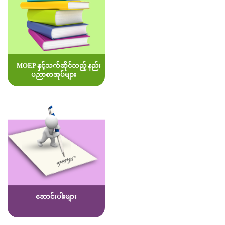
MOEP နှင့်သက်ဆိုင်သည့် နည်း
ပညာစာအုပ်များ
ဆောင်းပါးများ