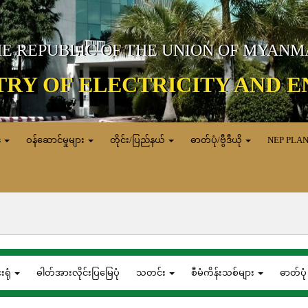
E REPUBLIC OF THE UNION OF MYAN
TRY OF ELECTRICITY AND 
ေ
ဝန်ဆောင်မှုများ
တိုင်း/ပြည်နယ်
ဓာတ်ပုံ/ဗွီဒီယို
NEP PLA
်းရုံ
ဓါတ်အားလိုင်းပြမြေပုံ
သတင်း
စီမံကိန်းသစ်များ
ဓာတ်ပုံ 