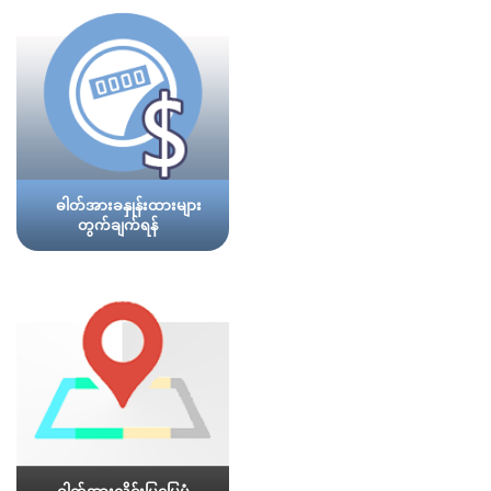
ဓါတ်အားခနှုန်းထားများ
တွက်ချက်ရန်