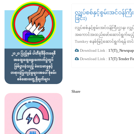
လျှပ်စစ်နှင့်စွမ်းအင်ဝန်က
ခြင်း)
လျှပ်စစ်နှင့်စွမ်းအင်ဝန်ကြီးဌာန၊ လျှ
အကောင်အထည်ဖော်ဆောင်ရွက်မည့် ၅၀
Turnkey စနစ်ဖြင့်ဆောင်ရွက်ရန် တင
Download Link :
17(T)_Newspape
Download Link :
17(T) Tender F
Share