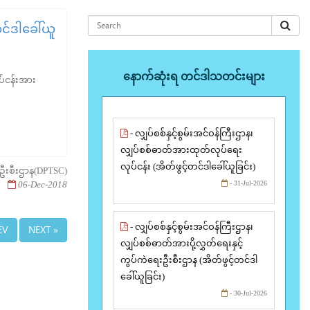
တင်ဒါခေါ်ယူ
နောက်ဆုံးရ တင်ဒါသတင်းများ
ပ်ငန်းအား
- လျှပ်စစ်နှင့်စွမ်းအင်ဝန်ကြီးဌာန၊
လျှပ်စစ်ဓာတ်အားထုတ်လုပ်ရေး
လုပ်ငန်း (အိတ်ဖွင့်တင်ဒါခေါ်ယူခြင်း)
ေးဦးစီးဌာန(DPTSC)
06-Dec-2018
- 31-Jul-2026
- လျှပ်စစ်နှင့်စွမ်းအင်ဝန်ကြီးဌာန၊
EV
NEXT »
လျှပ်စစ်ဓာတ်အားပို့လွှတ်ရေးနှင့်
ကွပ်ကဲရေးဦးစီးဌာန (အိတ်ဖွင့်တင်ဒါ
ခေါ်ယူခြင်း)
- 30-Jul-2026