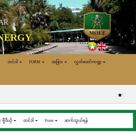
MAR
ENERGY
N
တင်ဒါ
FORM
အခြား
လွှတ်တော်ကဏ္ဍ
(၇.၈.၂၀၂၆) ရက်
/ ဗွီဒီယို
တင်ဒါ
Form
ဆက်သွယ်ရန်