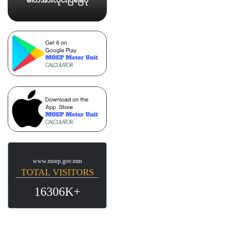
ဓါတ်အားလိုင်းပြမြေပုံ
www.moep.gov.mm
TOTAL VISITORS
16306K+