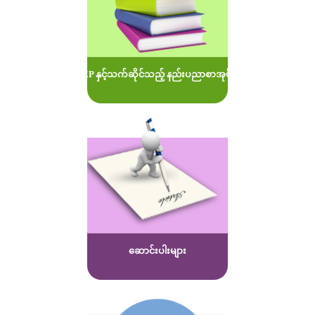
MOEP နှင့်သက်ဆိုင်သည့် နည်းပညာစာအုပ်များ
ဆောင်းပါးများ