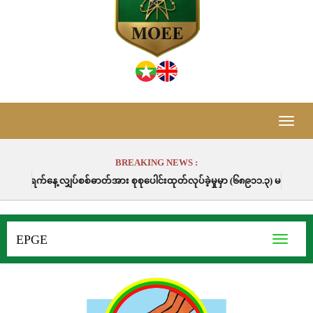
Toggle
naviga
BREAKING NEWS :
ျှပ်စစ်ဓာတ်အား စုစုပေါင်းထုတ်လုပ်ခဲ့မှုမှာ (၆၈၉၁၁.၃) မဂ္ဂါဝပ်နာရီဖြစ်ပါသည
EPGE
Toggle
navigati