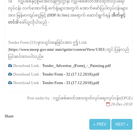
၁။ လျှပ်စစ်နှင့်စွမ်းအင်ဝန်ကြီးဌာန၊ လျှပ်စစ်ဓာတ်အားထုတ်လုပ်ရေး
လုပ်ငန်း လက်အောက်ရှိ စက်ရုံများအတွက် အောက်ဖော်ပြပါလုပ်ငန်းများ
အား မြန်မာကျပ်ငွေဖြင့်
(DDP At Site)
အရောက် ဆောင်ရွက်ရန်
အိတ်ဖွင့်
တင်ဒါ
ခေါ်ယူလိုပါသည် -
Tender Form (33) မှားယွင်းနေခြင်းအား ဤ Link
(
https://www.moep.gov.mm/ mm/ignite/contentView/1303
) တွင် ပြန်လည်
ပြင်ဆင်ထားပါသည်။
Download Link :
Tender_Advertise_(Form)_-_Painting.pdf
Download Link :
Tender Form - 32 (17.12.2018).pdf
Download Link :
Tender Form - 33 (17.12.2018).pdf
Post under by : လျှပ်စစ်ဓာတ်အားထုတ်လုပ်ရေးလုပ်ငန်း(EPGE)
20-Dec-2018
Share
« PREV
NEXT »