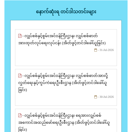
နောက်ဆုံးရ တင်ဒါသတင်းများ
- လျှပ်စစ်နှင့်စွမ်းအင်ဝန်ကြီးဌာန၊ လျှပ်စစ်ဓာတ်
အားထုတ်လုပ်ရေးလုပ်ငန်း (အိတ်ဖွင့်တင်ဒါခေါ်ယူခြင်း)
- 31-Jul-2026
- လျှပ်စစ်နှင့်စွမ်းအင်ဝန်ကြီးဌာန၊ လျှပ်စစ်ဓာတ်အားပို့
လွှတ်ရေးနှင့်ကွပ်ကဲရေးဦးစီးဌာန (အိတ်ဖွင့်တင်ဒါခေါ်ယူ
ခြင်း)
- 30-Jul-2026
- လျှပ်စစ်နှင့်စွမ်းအင်ဝန်ကြီးဌာန၊ ရေအားလျှပ်စစ်
အကောင်အထည်ဖော်ရေးဦးစီးဌာန (အိတ်ဖွင့်တင်ဒါခေါ်ယူ
ခြင်း)