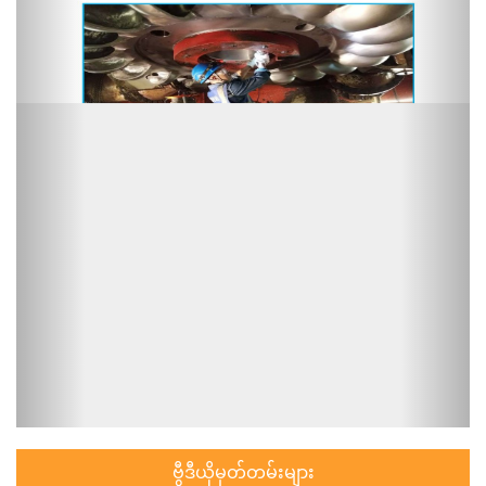
ဗွီဒီယိုမှတ်တမ်းများ