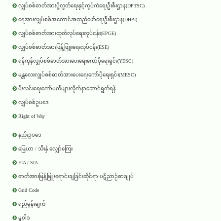
လျှပ်စစ်ဓာတ်အားပို့လွှတ်ရေးနှင့်ကွပ်ကဲရေးဦးစီးဌာန(DPTSC)
ရေအားလျှပ်စစ်အကောင်အထည်ဖော်ရေးဦးစီးဌာန(DHPI)
လျှပ်စစ်ဓာတ်အားထုတ်လုပ်ရေးလုပ်ငန်း(EPGE)
လျှပ်စစ်ဓာတ်အားဖြန့်ဖြူးရေးလုပ်ငန်း(ESE)
ရန်ကုန်လျှပ်စစ်ဓာတ်အားပေးရေးကော်ပိုရေးရှင်း(YESC)
မန္တလေးလျှပ်စစ်ဓာတ်အားပေးရေးကော်ပိုရေးရှင်း(MESC)
မီးလင်းရေးကော်မတီများလိုက်နာဆောင်ရွက်ရန်
လျှပ်စစ်ဥပဒေ
Right of Way
နည်းဥပဒေ
မြေယာ / သီးနှံ လျှော်ကြေး
EIA / SIA
ဓာတ်အားဖြန့်ဖြူးရောင်းချခြင်းဆိုင်ရာ ပဋိညာဉ်စာချုပ်
Grid Code
ရည်မှန်းချက်
မူဝါဒ