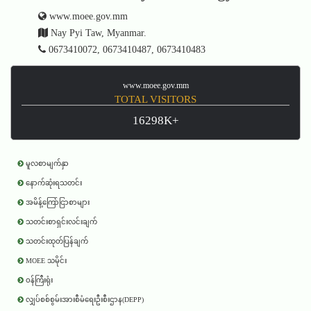
www.moee.gov.mm
Nay Pyi Taw, Myanmar.
0673410072, 0673410487, 0673410483
www.moee.gov.mm
TOTAL VISITORS
16298K+
မူလစာမျက်နှာ
နောက်ဆုံးရသတင်း
အမိန့်ကြော်ငြာစာများ
သတင်းစာရှင်းလင်းချက်
သတင်းထုတ်ပြန်ချက်
MOEE သမိုင်း
ဝန်ကြီးရုံး
လျှပ်စစ်စွမ်းအားစီမံရေးဦးစီးဌာန(DEPP)