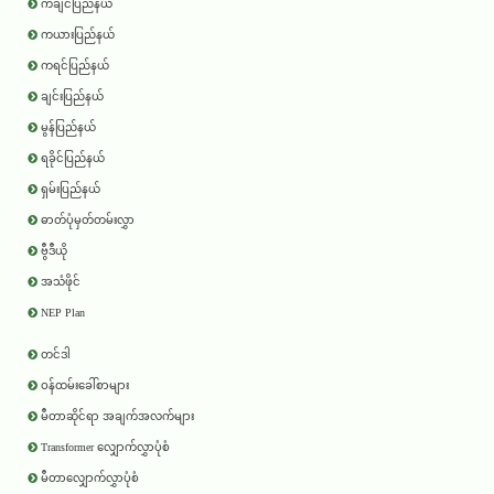
ကချင်ပြည်နယ်
ကယားပြည်နယ်
ကရင်ပြည်နယ်
ချင်းပြည်နယ်
မွန်ပြည်နယ်
ရခိုင်ပြည်နယ်
ရှမ်းပြည်နယ်
ဓာတ်ပုံမှတ်တမ်းလွှာ
ဗွီဒီယို
အသံဖိုင်
NEP Plan
တင်ဒါ
ဝန်ထမ်းခေါ်စာများ
မီတာဆိုင်ရာ အချက်အလက်များ
Transformer လျှောက်လွှာပုံစံ
မီတာလျှောက်လွှာပုံစံ