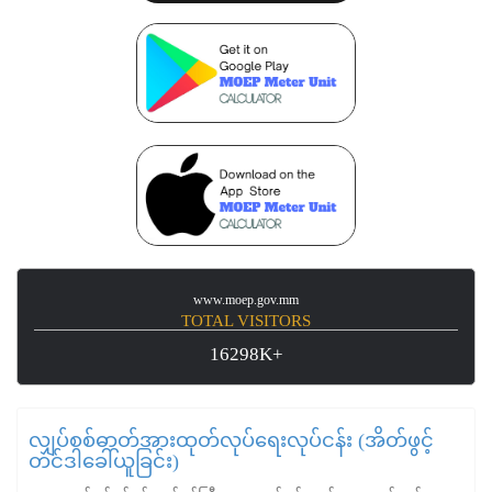
www.moep.gov.mm
TOTAL VISITORS
16298K+
လျှပ်စစ်ဓာတ်အားထုတ်လုပ်ရေးလုပ်ငန်း (အိတ်ဖွင့်
တင်ဒါခေါ်ယူခြင်း)