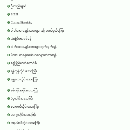
ဦးတည်ချက်
E-Bill
Getting Electricity
ဓါတ်အားခနှုန်းထားများ နှင့် သက်မှတ်ကြေး
သုံးစွဲမီတာစစ်ရန်
ဓါတ်အားခနှုန်းထားများတွက်ချက်ရန်
မီတာ၊ ထရန်စဖော်မာလျှောက်ထားရန်
နေပြည်တော်ကောင်စီ
ရန်ကုန်တိုင်းဒေသကြီး
မန္တလေးတိုင်းဒေသကြီး
စစ်ကိုင်းတိုင်းဒေသကြီး
ပဲခူးတိုင်းဒေသကြီး
ဧရာ၀တီတိုင်းဒေသကြီး
မကွေးတိုင်းဒေသကြီး
တနင်္သာရီတိုင်းဒေသကြီး