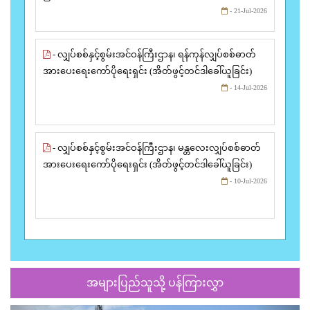
- 21-Jul-2026
- လျှပ်စစ်နှင့်စွမ်းအင်ဝန်ကြီးဌာန၊ ရန်ကုန်လျှပ်စစ်ဓာတ်
အားပေးရေးကော်ပိုရေးရှင်း (အိတ်ဖွင့်တင်ဒါခေါ်ယူခြင်း)
- 14-Jul-2026
- လျှပ်စစ်နှင့်စွမ်းအင်ဝန်ကြီးဌာန၊ မန္တလေးလျှပ်စစ်ဓာတ်
အားပေးရေးကော်ပိုရေးရှင်း (အိတ်ဖွင့်တင်ဒါခေါ်ယူခြင်း)
- 10-Jul-2026
အများပြည်သူသို့ ပန်ကြားလွှာ