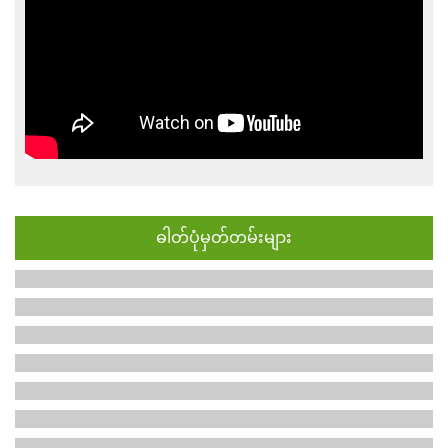
ဓါတ်ပုံမှတ်တမ်းများ