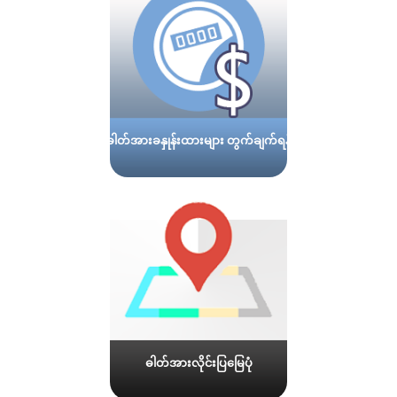
ဓါတ်အားခနှုန်းထားများ တွက်ချက်ရန်
ဓါတ်အားလိုင်းပြမြေပုံ