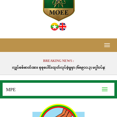
Toggle
naviga
BREAKING NEWS :
ာတ်အား စုစုပေါင်းထုတ်လုပ်ခဲ့မှုမှာ (၆၈၉၁၁.၃) မဂ္ဂါဝပ်နာရီဖြစ်ပါသည်။
MPE
Toggle
navigati