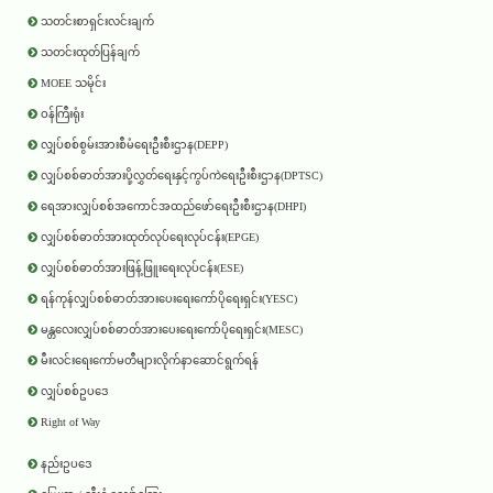
သတင်းစာရှင်းလင်းချက်
သတင်းထုတ်ပြန်ချက်
MOEE သမိုင်း
ဝန်ကြီးရုံး
လျှပ်စစ်စွမ်းအားစီမံရေးဦးစီးဌာန(DEPP)
လျှပ်စစ်ဓာတ်အားပို့လွှတ်ရေးနှင့်ကွပ်ကဲရေးဦးစီးဌာန(DPTSC)
ရေအားလျှပ်စစ်အကောင်အထည်ဖော်ရေးဦးစီးဌာန(DHPI)
လျှပ်စစ်ဓာတ်အားထုတ်လုပ်ရေးလုပ်ငန်း(EPGE)
လျှပ်စစ်ဓာတ်အားဖြန့်ဖြူးရေးလုပ်ငန်း(ESE)
ရန်ကုန်လျှပ်စစ်ဓာတ်အားပေးရေးကော်ပိုရေးရှင်း(YESC)
မန္တလေးလျှပ်စစ်ဓာတ်အားပေးရေးကော်ပိုရေးရှင်း(MESC)
မီးလင်းရေးကော်မတီများလိုက်နာဆောင်ရွက်ရန်
လျှပ်စစ်ဥပဒေ
Right of Way
နည်းဥပဒေ