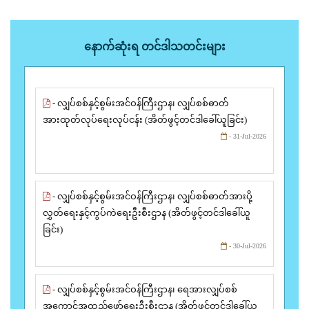
နောက်ဆုံးရ တင်ဒါသတင်းများ
- လျှပ်စစ်နှင့်စွမ်းအင်ဝန်ကြီးဌာန၊ လျှပ်စစ်ဓာတ်
အားထုတ်လုပ်ရေးလုပ်ငန်း (အိတ်ဖွင့်တင်ဒါခေါ်ယူခြင်း)
- 31-Jul-2026
- လျှပ်စစ်နှင့်စွမ်းအင်ဝန်ကြီးဌာန၊ လျှပ်စစ်ဓာတ်အားပို့
လွှတ်ရေးနှင့်ကွပ်ကဲရေးဦးစီးဌာန (အိတ်ဖွင့်တင်ဒါခေါ်ယူ
ခြင်း)
- 30-Jul-2026
- လျှပ်စစ်နှင့်စွမ်းအင်ဝန်ကြီးဌာန၊ ရေအားလျှပ်စစ်
အကောင်အထည်ဖော်ရေးဦးစီးဌာန (အိတ်ဖွင့်တင်ဒါခေါ်ယူ