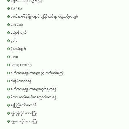
မြေယာ / သီးနှံ လျှော်ကြေး
EIA / SIA
ဓာတ်အားဖြန့်ဖြူးရောင်းချခြင်းဆိုင်ရာ ပဋိညာဉ်စာချုပ်
Grid Code
ရည်မှန်းချက်
မူဝါဒ
ဦးတည်ချက်
E-Bill
Getting Electricity
ဓါတ်အားခနှုန်းထားများ နှင့် သက်မှတ်ကြေး
သုံးစွဲမီတာစစ်ရန်
ဓါတ်အားခနှုန်းထားများတွက်ချက်ရန်
မီတာ၊ ထရန်စဖော်မာလျှောက်ထားရန်
နေပြည်တော်ကောင်စီ
ရန်ကုန်တိုင်းဒေသကြီး
မန္တလေးတိုင်းဒေသကြီး