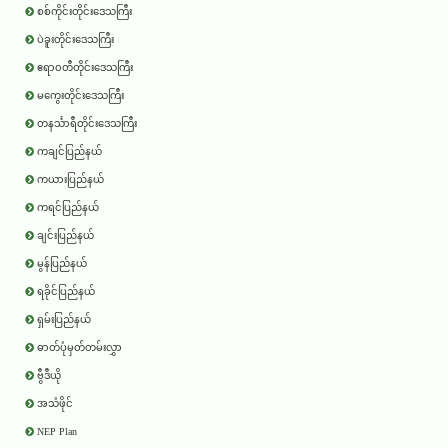
စစ်ကိုင်းတိုင်းဒေသကြီး
ပဲခူးတိုင်းဒေသကြီး
ဧရာ၀တီတိုင်းဒေသကြီး
မကွေးတိုင်းဒေသကြီး
တနင်္သာရီတိုင်းဒေသကြီး
ကချင်ပြည်နယ်
ကယားပြည်နယ်
ကရင်ပြည်နယ်
ချင်းပြည်နယ်
မွန်ပြည်နယ်
ရခိုင်ပြည်နယ်
ရှမ်းပြည်နယ်
ဓာတ်ပုံမှတ်တမ်းလွှာ
ဗွီဒီယို
အသံဖိုင်
NEP Plan