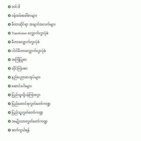
တင်ဒါ
ဝန်ထမ်းခေါ်စာများ
မီတာဆိုင်ရာ အချက်အလက်များ
Transformer လျှောက်လွှာပုံစံ
မီတာလျှောက်လွှာပုံစံ
ပါဝါမီတာလျှောက်လွှာပုံစံ
အကြံပြုစာ
တိုင်ကြားစာ
နည်းပညာစာအုပ်များ
ဆောင်းပါးများ
ပြည်သူသို့ပန်ကြားလွှာ
ပြည်ထောင်စုလွှတ်တော်ကဏ္ဍ
ပြည်သူ့လွှတ်တော်ကဏ္ဍ
အမျိုးသားလွှတ်တော်ကဏ္ဍ
ဆက်သွယ်ရန်