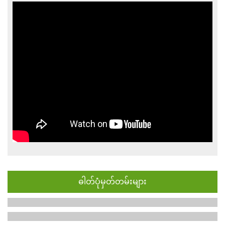
ဓါတ်ပုံမှတ်တမ်းများ