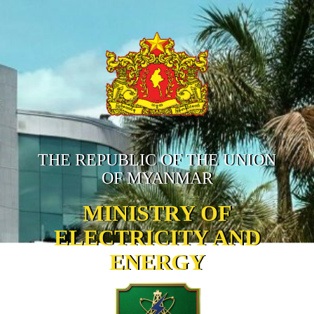
THE REPUBLIC OF THE UNION
OF MYANMAR
MINISTRY OF
ELECTRICITY AND
ENERGY