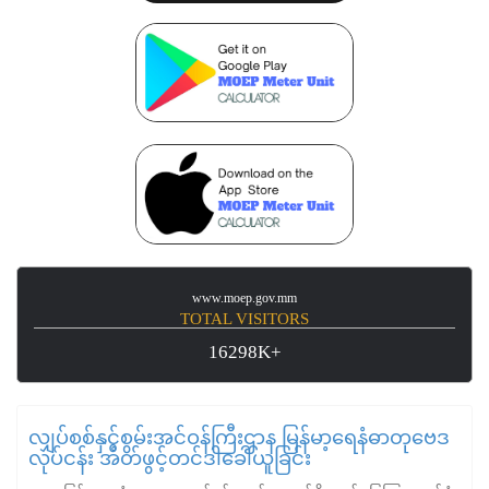
www.moep.gov.mm
TOTAL VISITORS
16298K+
လျှပ်စစ်နှင့်စွမ်းအင်ဝန်ကြီးဌာန မြန်မာ့ရေနံဓာတုဗေဒ
လုပ်ငန်း အိတ်ဖွင့်တင်ဒါခေါ်ယူခြင်း