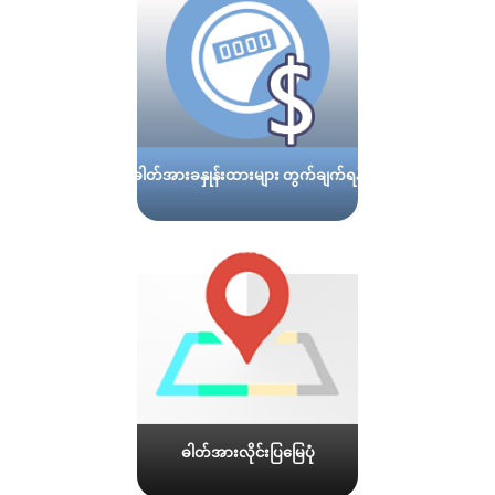
ဓါတ်အားခနှုန်းထားများ တွက်ချက်ရန်
ဓါတ်အားလိုင်းပြမြေပုံ