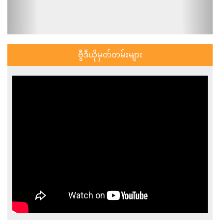
ဗွီဒီယိုမှတ်တမ်းများ