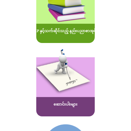
MOEP နှင့်သက်ဆိုင်သည့် နည်းပညာစာအုပ်များ
ဆောင်းပါးများ