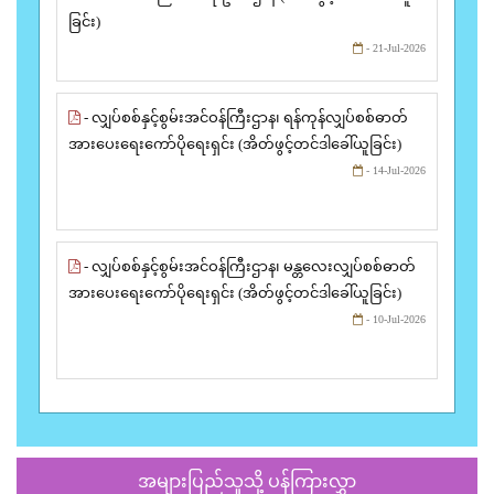
ခြင်း)
- 21-Jul-2026
- လျှပ်စစ်နှင့်စွမ်းအင်ဝန်ကြီးဌာန၊ ရန်ကုန်လျှပ်စစ်ဓာတ်
အားပေးရေးကော်ပိုရေးရှင်း (အိတ်ဖွင့်တင်ဒါခေါ်ယူခြင်း)
- 14-Jul-2026
- လျှပ်စစ်နှင့်စွမ်းအင်ဝန်ကြီးဌာန၊ မန္တလေးလျှပ်စစ်ဓာတ်
အားပေးရေးကော်ပိုရေးရှင်း (အိတ်ဖွင့်တင်ဒါခေါ်ယူခြင်း)
- 10-Jul-2026
အများပြည်သူသို့ ပန်ကြားလွှာ