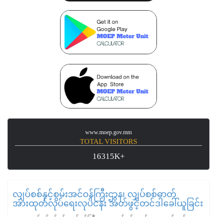
www.moep.gov.mm
TOTAL VISITORS
16315K+
လျှပ်စစ်နှင့်စွမ်းအင်ဝန်ကြီးဌာန၊ လျှပ်စစ်ဓာတ်
အားထုတ်လုပ်ရေးလုပ်ငန်း အိတ်ဖွင့်တင်ဒါခေါ်ယူခြင်း