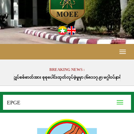
Toggle
naviga
BREAKING NEWS :
င်းထုတ်လုပ်ခဲ့မှုမှာ (၆၈၁၁၇.၉) မဂ္ဂါဝပ်နာရီဖြစ်ပါသည်။
EPGE
Toggle
navigati