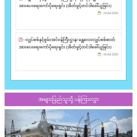
အားပေးရေးကော်ပိုရေးရှင်း (အိတ်ဖွင့်တင်ဒါခေါ်ယူခြင်း)
- 14-Jul-2026
- လျှပ်စစ်နှင့်စွမ်းအင်ဝန်ကြီးဌာန၊ မန္တလေးလျှပ်စစ်ဓာတ်
အားပေးရေးကော်ပိုရေးရှင်း (အိတ်ဖွင့်တင်ဒါခေါ်ယူခြင်း)
- 10-Jul-2026
အများပြည်သူသို့ ပန်ကြားလွှာ
Previous
Next