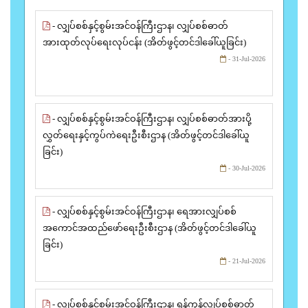
- လျှပ်စစ်နှင့်စွမ်းအင်ဝန်ကြီးဌာန၊ လျှပ်စစ်ဓာတ်
အားထုတ်လုပ်ရေးလုပ်ငန်း (အိတ်ဖွင့်တင်ဒါခေါ်ယူခြင်း)
- 31-Jul-2026
- လျှပ်စစ်နှင့်စွမ်းအင်ဝန်ကြီးဌာန၊ လျှပ်စစ်ဓာတ်အားပို့
လွှတ်ရေးနှင့်ကွပ်ကဲရေးဦးစီးဌာန (အိတ်ဖွင့်တင်ဒါခေါ်ယူ
ခြင်း)
- 30-Jul-2026
- လျှပ်စစ်နှင့်စွမ်းအင်ဝန်ကြီးဌာန၊ ရေအားလျှပ်စစ်
အကောင်အထည်ဖော်ရေးဦးစီးဌာန (အိတ်ဖွင့်တင်ဒါခေါ်ယူ
ခြင်း)
- 21-Jul-2026
- လျှပ်စစ်နှင့်စွမ်းအင်ဝန်ကြီးဌာန၊ ရန်ကုန်လျှပ်စစ်ဓာတ်