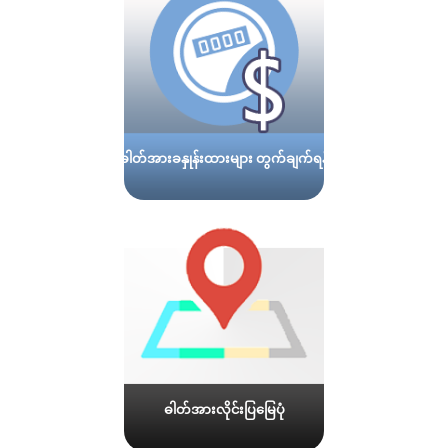
ဓါတ်အားခနှုန်းထားများ တွက်ချက်ရန်
ဓါတ်အားလိုင်းပြမြေပုံ