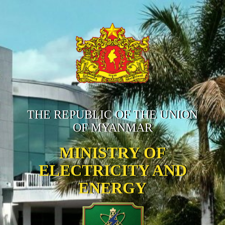
THE REPUBLIC OF THE UNION
OF MYANMAR
MINISTRY OF
ELECTRICITY AND
ENERGY