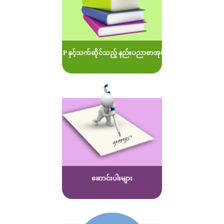
MOEP နှင့်သက်ဆိုင်သည့် နည်းပညာစာအုပ်များ
ဆောင်းပါးများ