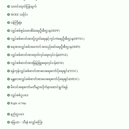
သတင်းထုတ်ပြန်ချက်
MOEE သမိုင်း
ဝန်ကြီးရုံး
လျှပ်စစ်စွမ်းအားစီမံရေးဦးစီးဌာန(DEPP)
လျှပ်စစ်ဓာတ်အားပို့လွှတ်ရေးနှင့်ကွပ်ကဲရေးဦးစီးဌာန(DPTSC)
ရေအားလျှပ်စစ်အကောင်အထည်ဖော်ရေးဦးစီးဌာန(DHPI)
လျှပ်စစ်ဓာတ်အားထုတ်လုပ်ရေးလုပ်ငန်း(EPGE)
လျှပ်စစ်ဓာတ်အားဖြန့်ဖြူးရေးလုပ်ငန်း(ESE)
ရန်ကုန်လျှပ်စစ်ဓာတ်အားပေးရေးကော်ပိုရေးရှင်း(YESC)
မန္တလေးလျှပ်စစ်ဓာတ်အားပေးရေးကော်ပိုရေးရှင်း(MESC)
မီးလင်းရေးကော်မတီများလိုက်နာဆောင်ရွက်ရန်
လျှပ်စစ်ဥပဒေ
Right of Way
နည်းဥပဒေ
မြေယာ / သီးနှံ လျှော်ကြေး