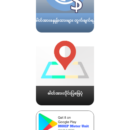
ဓါတ်အားခနှုန်းထားများ တွက်ချက်ရန်
ဓါတ်အားလိုင်းပြမြေပုံ