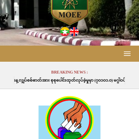
Toggle
naviga
BREAKING NEWS :
်အား စုစုပေါင်းထုတ်လုပ်ခဲ့မှုမှာ (၇၀၁၀၁.၀) မဂ္ဂါဝပ်နာရီဖြစ်ပါသည်။