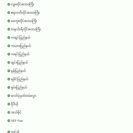
ပဲခူးတိုင်းဒေသကြီး
ဧရာ၀တီတိုင်းဒေသကြီး
မကွေးတိုင်းဒေသကြီး
တနင်္သာရီတိုင်းဒေသကြီး
ကချင်ပြည်နယ်
ကယားပြည်နယ်
ကရင်ပြည်နယ်
ချင်းပြည်နယ်
မွန်ပြည်နယ်
ရခိုင်ပြည်နယ်
ရှမ်းပြည်နယ်
ဓာတ်ပုံမှတ်တမ်းလွှာ
ဗွီဒီယို
အသံဖိုင်
NEP Plan
တင်ဒါ