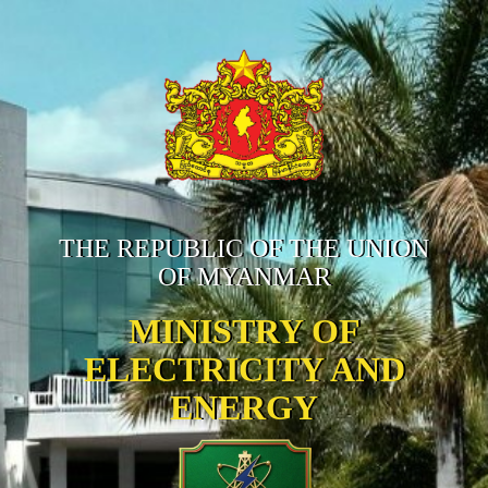
THE REPUBLIC OF THE UNION
OF MYANMAR
MINISTRY OF
ELECTRICITY AND
ENERGY