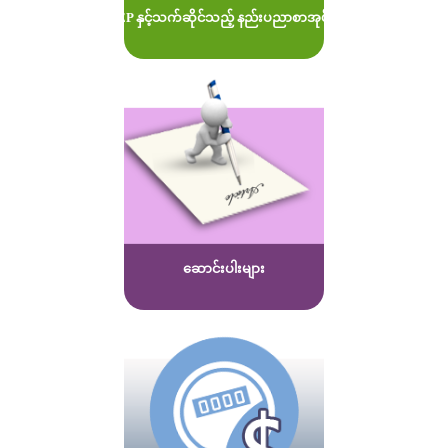
MOEP နှင့်သက်ဆိုင်သည့် နည်းပညာစာအုပ်များ
ဆောင်းပါးများ