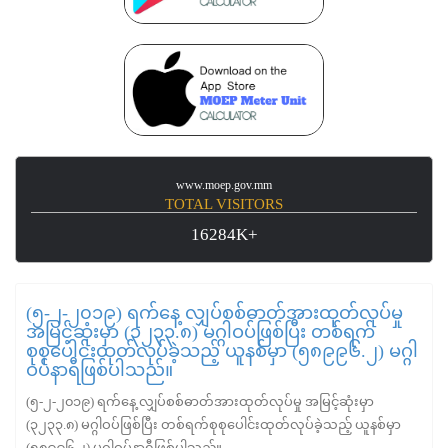
www.moep.gov.mm
TOTAL VISITORS
16284K+
(၅-၂-၂၀၁၉) ရက်နေ့ လျှပ်စစ်ဓာတ်အားထုတ်လုပ်မှု
အမြင့်ဆုံးမှာ (၃၂၃၃.၈) မဂ္ဂါဝပ်ဖြစ်ပြီး တစ်ရက်
စုစုပေါင်းထုတ်လုပ်ခဲ့သည့် ယူနစ်မှာ (၅၈၉၉၆.၂) မဂ္ဂါ
ဝပ်နာရီဖြစ်ပါသည်။
(၅-၂-၂၀၁၉) ရက်နေ့ လျှပ်စစ်ဓာတ်အားထုတ်လုပ်မှု အမြင့်ဆုံးမှာ
(၃၂၃၃.၈) မဂ္ဂါဝပ်ဖြစ်ပြီး တစ်ရက်စုစုပေါင်းထုတ်လုပ်ခဲ့သည့် ယူနစ်မှာ
(၅၈၉၉၆.၂) မဂ္ဂါဝပ်နာရီဖြစ်ပါသည်။