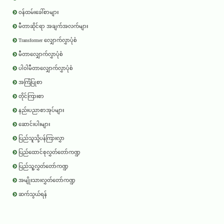
ဝန်ထမ်းခေါ်စာများ
မီတာဆိုင်ရာ အချက်အလက်များ
Transformer လျှောက်လွှာပုံစံ
မီတာလျှောက်လွှာပုံစံ
ပါဝါမီတာလျှောက်လွှာပုံစံ
အကြံပြုစာ
တိုင်ကြားစာ
နည်းပညာစာအုပ်များ
ဆောင်းပါးများ
ပြည်သူသို့ပန်ကြားလွှာ
ပြည်ထောင်စုလွှတ်တော်ကဏ္ဍ
ပြည်သူ့လွှတ်တော်ကဏ္ဍ
အမျိုးသားလွှတ်တော်ကဏ္ဍ
ဆက်သွယ်ရန်