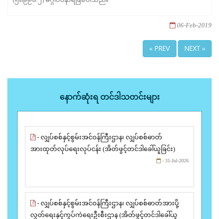
06-Feb-2019
« PREV
NEXT »
နောက်ဆုံးရ တင်ဒါသတင်းများ
- လျှပ်စစ်နှင့်စွမ်းအင်ဝန်ကြီးဌာန၊ လျှပ်စစ်ဓာတ်
အားထုတ်လုပ်ရေးလုပ်ငန်း (အိတ်ဖွင့်တင်ဒါခေါ်ယူခြင်း)
- 31-Jul-2026
- လျှပ်စစ်နှင့်စွမ်းအင်ဝန်ကြီးဌာန၊ လျှပ်စစ်ဓာတ်အားပို့
လွှတ်ရေးနှင့်ကွပ်ကဲရေးဦးစီးဌာန (အိတ်ဖွင့်တင်ဒါခေါ်ယူ