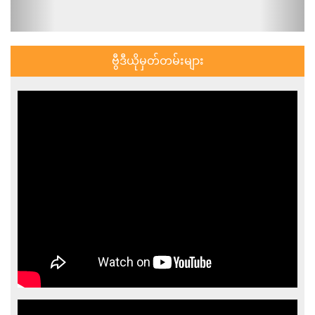
ဗွီဒီယိုမှတ်တမ်းများ