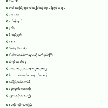
EIA / SIA
ဓာတ်အားဖြန့်ဖြူးရောင်းချခြင်းဆိုင်ရာ ပဋိညာဉ်စာချုပ်
Grid Code
ရည်မှန်းချက်
မူဝါဒ
ဦးတည်ချက်
E-Bill
Getting Electricity
ဓါတ်အားခနှုန်းထားများ နှင့် သက်မှတ်ကြေး
သုံးစွဲမီတာစစ်ရန်
ဓါတ်အားခနှုန်းထားများတွက်ချက်ရန်
မီတာ၊ ထရန်စဖော်မာလျှောက်ထားရန်
နေပြည်တော်ကောင်စီ
ရန်ကုန်တိုင်းဒေသကြီး
မန္တလေးတိုင်းဒေသကြီး
စစ်ကိုင်းတိုင်းဒေသကြီး