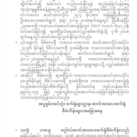
ချိတ်ဆက်၍ စမ်းသပ် လည်ပတ်နိုင်ရန် ဆည်မြောင်းနှင့်ရေ
အသုံးချမှုစီမံခန့်ခွဲရေးဦးစီးဌာန၏ ညှိနှိုင်းမှုအရ ၆၆ကေဗွီ ရာဇဂြို
လ်-ကလေး ဓာတ်အားလိုင်း ၂၄.၄ မိုင်အား အမြန်ပြီးစီးရေး
ဦးစားပေးဆောင်ရွက် ခဲ့ရာ ၃၁-၅-၂၀၁၈ရက်နေ့တွင် ပြီးစီးခဲ့ပြီး
၂၃၀ကေဗွီ ကလေးပင်မဓာတ်အားခွဲရုံတွင် 66kV Switch Bay(၂)စုံ
တပ်ဆင်ခြင်း၍ ရာဇဂြိုလ်ရေအားလျှပ်စစ်စက်ရုံသို့ ၇-၆-၂၀၁၈
ရက်နေ့ တွင် ဓာတ်အားပို့လွှတ်နိုင်ခဲ့ပါသည်။
၎င်းနောက် ၆၆ကေဗွီ ကလေး-ကလေးဝ ဓာတ်အားလိုင်းအပိုင်း
၂၄.၅၆ မိုင်နှင့် ၆၆/၁၁ကေဗွီ ၅အမ်ဗွီအေ ကလေးဝဓာတ်အားခွဲရုံ
တည်ဆောက်ခြင်းလုပ်ငန်းများ ဆက်လက်ဆောင်ရွက် ခဲ့ရာ
၃၀-၁-၂၀၁၉ရက်နေ့တွင် ၆၆ကေဗွီ ကလေးဝဓာတ်အားခွဲရုံမှ
ကလေးဝမြို့နှင့် အနီး ပတ်ဝန်းကျင်ကျေးရွာများသို့ လျှပ်စစ်ဓာတ်
အားဖြန့်ဖြူးပေးနိုင်ခဲ့ပါသည်။
အဆိုပါ ၆၆ကေဗွီ ရာဇဂြိုလ်-ကလေး-ကလေးဝဓာတ်အားလိုင်း
၄၈.၉၆မိုင်နှင့် ၆၆/၁၁ကေဗွီ ၅အမ်ဗွီအေ ကလေးဝဓာတ်အားခွဲရုံ
တည်ဆောက်ခြင်းစီမံကိန်းကို နိုင်ငံတော်မှ ကျပ်သန်းပေါင်း
၉၉၁၄.၁၇၄ ဖြင့် ကုန်ကျခံတည်ဆောက်ပေးခဲ့ခြင်းဖြစ်ကြောင်း
သတင်းထုတ်ပြန်အပ်ပါသည်။
အပူစွမ်းအင်သုံး စက်ရုံများဌာန၊ ဓာတ်အားပေးစက်ရုံ
စီမံကိန်းများအခြေအနေ
သထုံ ၁၁၈.၉ မဂ္ဂါဝပ်ဓာတ်အားပေးစက်ရုံစီမံကိန်းသည်
မွန်ပြည်နယ်၊ သထုံဒေသ၊ သထုံ ဓာတ်အားပေးစက်ရုံဝင်းအတွင်း