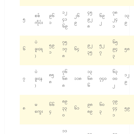
၁၂
၄၅
၇၈
စစ်
၉၆
၂၆
၆၉
၁၃
၅
၄၁
၉၂
၂၄
ကိုင်း
၁
၉
၂
၉
၆၉
၈
၁
ပဲ
၇၅
၆၅
၅၉
၉၂
၅၂
၆
ခူး(ရ
၁၇
၆၄
၉၄
၅၈
၁
၃၅
၇
)
၈
၃
ပဲ
၇၆
၁၃
၆၃
၈၅
၁၂
၇
ခူး(န
၆၈
၁၁၈
၆၈
၇၄၀
၀၀
၈
၉
)
၈
၆
၂
၈၉
၇၉
မ
၆၆
၉၈
၆၀
၈
၃၃
၆၁
၄၄
၅၉
ကွေး
၄
၈၉
၃
၀
၁
၁၁