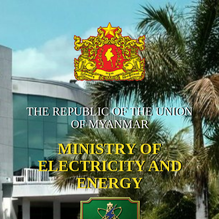
THE REPUBLIC OF THE UNION
OF MYANMAR
MINISTRY OF
ELECTRICITY AND
ENERGY