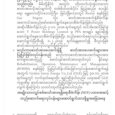
သည်လည်း
မိမိတို့နိုင်ငံ အတွင်း တိုးတက်သုံးစွဲလာသော
ဓာတ်အားလိုအပ်ချက်ကို တစ်စိတ်တစ်ပိုင်း ဖြည့်ဆည်း ပေးနိုင်
ရေး မန္တလေးတိုင်းဒေသကြီး၊ မြင်းခြံဒေသတွင် Rental စနစ်ဖြင့်
Gas Engine သုံး ဓာတ်အားပေးစက်ရုံစီမံကိန်း
အကောင်အထည်ဖော်ဆောင်ရွက်နေသောစီမံကိန်းဖြစ်ပါသည်။
အဆိုပါစီမံကိန်းသည် ၇-၁၁-၂၀၁၈ ရက်နေ့တွင် တင်ဒါအောင်မြင်ခဲ့
သော V Power Holdings Limited မှ PPA စာချုပ် ချုပ်ဆို၍
ဆောင်ရွက်နေသောစီမံကိန်းဖြစ်ပြီး တည်ဆောက်ရေးလုပ်ငန်းများ
ဆောင်ရွက်ပြီးစီး၍ ၁-၂-၂၀၁၉ ရက်နေ့မှစတင်၍ စီးပွားဖြစ်
ဓာတ်အားထုတ်လုပ်လျက်ရှိကြောင်း၊
လှော်ကားဓာတ်အားပေးစက်ရုံရှိ ဓာတ်အားပေးစက်များအား
ပြုပြင်ခြင်းလုပ်ငန်းသည်
လှော်ကားဓာတ်အားပေးစက်များအား
စက်စွမ်းအားပြည့် မောင်းနှင်ဓာတ်အားထုတ်လုပ် နိုင်ရေး
Rehabilitation, Operation, Maintenance and Management
(ROMM) စနစ်ဖြင့် ပြုပြင်ထိန်းသိမ်းခြင်းလုပ်ငန်းဆောင်ရွက်ရန်
အတွက် Golden Green Energy Co.,Ltd (GGE) ဖြင့် ၃၀-၁၁-၂၀၁၈
ရက်နေ့တွင် လက်မှတ်ရေးထိုး ချုပ်ဆိုခဲ့ပါသည်။ ယခုအခါ GGE
ကုမ္ပဏီမှ ဓာတ်အားပေးစက် ပြုပြင်ခြင်းလုပ်ငန်းများ ဆောင်ရွက်
လျက် ရှိကြောင်း သတင်းထုတ်ပြန်အပ်ပါသည်။
အမျိုးသားလျှပ်စစ်ဓာတ်အားရရှိရေးစီမံကိန်း (NEP) ပထမအဆင့်
တည်ဆောက်ရေးလုပ်ငန်းများဆောင်ရွက်ထားရှိမှုအခြေအနေ
ကုလသမဂ္ဂ၏ ရေရှည်တည်တံ့သော စွမ်းအင်ရရှိရေး