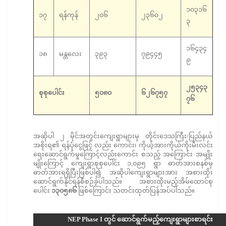
၁၀၃၁၆
၁၇
ရန်ကုန်
၂၀၆
၂၃၆၀၂
၃
၁၆၄၃၄
၁၈
မန္တလေး
၃၉၃
၇၉၄၄၅
၉
၂၅၃၄၃
စုစုပေါင်း
၅၀၈၀
၆၂၆၇၅၇
၇၆
အဆိုပါ ၂ မိုင်အတွင်းကျေးရွာများမှ တိုင်းဒေသကြီး/ပြည်နယ်
အစိုးရ၏ ရန်ပုံငွေဖြင့် လည်း ကောင်း၊ ကိုယ့်အားကိုယ်ကိုးမီးလင်း
ရေးဆောင်ရွက်မှုကြောင့်လည်းကောင်း စသည့် အကြောင်း အမျိုး
မျိုးကြောင့် ကျေးရွာစုစုပေါင်း ၁,၀၉၅ ရွာ ဓာတ်အားစနစ်မှ
ဓာတ်အားရရှိပြီးဖြစ်ပါ၍ အဆိုပါကျေးရွာများအား အစားထိုး
ဆောင်ရွက်နိုင်ရန်စီစဉ်ခဲ့ပါသည်။ အစားထိုးမည့်အိမ်ထောင်စု
ပေါင်း
၁၃၀၅၈၆
ဖြစ်ကြောင်း သတင်းထုတ်ပြန်အပ်ပါသည်။
NEP Phase I တွင် ဆောင်ရွက်မည့်ကျေးရွာများစာရင်း