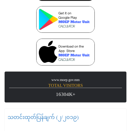
www.moep.gov.mm
TOTAL VISITORS
16304K+
သတင်းထုတ်ပြန်ချက် (၂/၂၀၁၉)