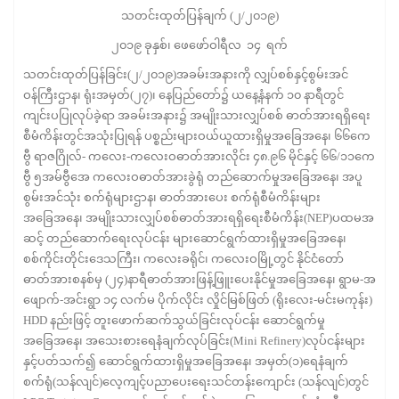
သတင်းထုတ်ပြန်ချက် (၂/၂၀၁၉)
၂၀၁၉ ခုနှစ်၊ ဖေဖော်ဝါရီလ ၁၄ ရက်
သတင်းထုတ်ပြန်ခြင်း(၂/၂၀၁၉)အခမ်းအနားကို လျှပ်စစ်နှင့်စွမ်းအင်
ဝန်ကြီးဌာန၊ ရုံးအမှတ်(၂၇)၊ နေပြည်တော်၌ ယနေ့နံနက် ၁၀ နာရီတွင်
ကျင်းပပြုလုပ်ခဲ့ရာ အခမ်းအနား၌ အမျိုးသားလျှပ်စစ် ဓာတ်အားရရှိရေး
စီမံကိန်းတွင်အသုံးပြုရန် ပစ္စည်းများဝယ်ယူထားရှိမှုအခြေအနေ၊ ၆၆ကေ
ဗွီ ရာဇဂြိုလ်- ကလေး-ကလေးဝဓာတ်အားလိုင်း ၄၈.၉၆ မိုင်နှင့် ၆၆/၁၁ကေ
ဗွီ ၅အမ်ဗွီအေ ကလေးဝဓာတ်အားခွဲရုံ တည်ဆောက်မှုအခြေအနေ၊ အပူ
စွမ်းအင်သုံး စက်ရုံများဌာန၊ ဓာတ်အားပေး စက်ရုံစီမံကိန်းများ
အခြေအနေ၊ အမျိုးသားလျှပ်စစ်ဓာတ်အားရရှိရေးစီမံကိန်း(NEP)ပထမအ
ဆင့် တည်ဆောက်ရေးလုပ်ငန်း များဆောင်ရွက်ထားရှိမှုအခြေအနေ၊
စစ်ကိုင်းတိုင်းဒေသကြီး၊ ကလေးခရိုင်၊ ကလေးဝမြို့တွင် နိုင်ငံတော်
ဓာတ်အားစနစ်မှ (၂၄)နာရီဓာတ်အားဖြန့်ဖြူးပေးနိုင်မှုအခြေအနေ၊ ရွာမ-အ
ဖျောက်-အင်းရွာ ၁၄ လက်မ ပိုက်လိုင်း လှိုင်မြစ်ဖြတ် (ရိုးလေး-မင်းမကုန်း)
HDD နည်းဖြင့် တူးဖောက်ဆက်သွယ်ခြင်းလုပ်ငန်း ဆောင်ရွက်မှု
အခြေအနေ၊ အသေးစားရေနံချက်လုပ်ခြင်း(Mini Refinery)လုပ်ငန်းများ
နှင့်ပတ်သက်၍ ဆောင်ရွက်ထားရှိမှုအခြေအနေ၊ အမှတ်(၁)ရေနံချက်
စက်ရုံ(သန်လျင်)လေ့ကျင့်ပညာပေးရေးသင်တန်းကျောင်း (သန်လျင်)တွင်