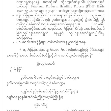
ဆောင်ရွက်နိုင်ရန် စက်သုံးဆီ ကိုင်တွယ်ထိန်းသိမ်းခြင်းအခြေခံ
သင်တန်း Petroleum Products Handling Process (PPHP) Basic
Training Course များ ဖွင့်လှစ်ဆောင်ရွက်လျက်ရှိသည့်အခြေအနေ
ရန်ကုန်မြို့တော်စည်ပင်သာယာရေးနယ်နိမိတ်အတွင်း လုံခြုံရေး၊
တရားဥပဒေစိုးမိုးရေးနှင့် မှုခင်းကျဆင်းရေးတို့ကို ဦးတည်၍ ရန်
ကုန်လျှပ်စစ်ဓာတ်အားပေးရေးကော်ပိုရေးရှင်းမှ လမ်းမီး
ဓာတ်အားလိုင်းအသစ် တည်ဆောက်ခြင်း၊ မီးလုံးအသစ်တပ်ဆင်
ခြင်းလုပ်ငန်းဆောင်ရွက် နေမှုနှင့် လုပ်ငန်းဆောင်ရွက်ပြီးစီးမှု
အခြေအနေ
ပင်မဓာတ်အားခွဲရုံများ တပ်ဆင်ထားရှိမှုအခြေအနေ
* ထုတ်ပြန်သည့်အချက်အလက်များနှင့်စပ်လျဉ်း၍ မီဒီယာများ
အနေဖြင့် အသေးစိတ်ထပ်မံသိရှိလိုပါက ဆက်သွယ်မေးမြန်းရန်*
ဦးဌေးအောင်
ဦးစိုးမြင့်
ဒုတိယအမြဲတမ်းအတွင်းဝန်(စွမ်းအင်ကဏ္ဍ)
ဒုတိယအမြဲတမ်းအတွင်းဝန်(လျှစ်စစ်ကဏ္ဍ)
လျှပ်စစ်နှင့်စွမ်းအင်ဝန်ကြီးဌာန(ဝန်ကြီးရုံး)
လျှပ်စစ်နှင့်စွမ်းအင်ဝန်ကြီးဌာန(ဝန်ကြီးရုံး)
ဖုန်း- ၀၆၇
၄၁၀၅၉၉ ဖုန်း- ၀၆၇ ၄၁၀၂၀၇