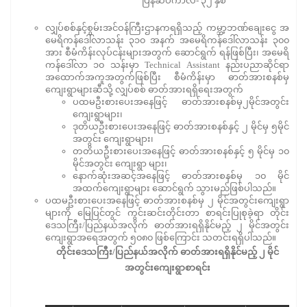
ပြန်ဆပ်ကာလ- ၃၂ နှစ်
လျှပ်စစ်နှင့်စွမ်းအင်ဝန်ကြီးဌာနကရရှိသည့် ကမ္ဘာ့ဘဏ်ချေးငွေ အ
မေရိကန်ဒေါ်လာသန်း ၃၁၀ အနက် အမေရိကန်ဒေါ်လာသန်း ၃၀၀
အား စီမံကိန်းလုပ်ငန်းများအတွက် ဆောင်ရွက် ရန်ဖြစ်ပြီး၊ အမေရိ
ကန်ဒေါ်လာ ၁၀ သန်းမှာ Technical Assistant နည်းပညာဆိုင်ရာ
အထောက်အကူအတွက်ဖြစ်ပြီး စီမံကိန်းမှာ ဓာတ်အားစနစ်မှ
ကျေးရွာများဆီသို့ လျှပ်စစ် ဓာတ်အားရရှိရေးအတွက်
ပထမဦးစားပေးအနေဖြင့် ဓာတ်အားစနစ်မှ၂မိုင်အတွင်း
ကျေးရွာများ၊
ဒုတိယဦးစားပေးအနေဖြင့် ဓာတ်အားစနစ်နှင့် ၂ မိုင်မှ ၅မိုင်
အတွင်း ကျေးရွာများ၊
တတိယဦးစားပေးအနေဖြင့် ဓာတ်အားစနစ်နှင့် ၅ မိုင်မှ ၁၀
မိုင်အတွင်း ကျေးရွာ များ၊
နောက်ဆုံးအဆင့်အနေဖြင့် ဓာတ်အားစနစ်မှ ၁၀ မိုင်
အထက်ကျေးရွာများ ဆောင်ရွက် သွားမည်ဖြစ်ပါသည်။
ပထမဦးစားပေးအနေဖြင့် ဓာတ်အားစနစ်မှ ၂ မိုင်အတွင်းကျေးရွာ
များကို မြေပြင်တွင် ကွင်းဆင်းတိုင်းတာ စာရင်းပြုစုခဲ့ရာ တိုင်း
ဒေသကြီး/ပြည်နယ်အလိုက် ဓာတ်အားရရှိနိုင်မည့် ၂ မိုင်အတွင်း
ကျေးရွာအရေအတွက် ၅၀၈၀ ဖြစ်ကြောင်း သတင်းရရှိပါသည်။
တိုင်းဒေသကြီး/ပြည်နယ်အလိုက် ဓာတ်အားရရှိနိုင်မည့်
၂ မိုင်
အတွင်းကျေးရွာစာရင်း