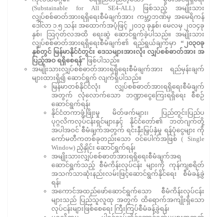
(Substainable for All SE4-ALL) ဖြစ်သည့် အမျိုးသား
လျှပ်စစ်ဓာတ်အားရရှိရေးစီမံချက်အား ကမ္ဘာ့ဘဏ်မှ အမေရိကန်
ဒေါ်လာ ၁.၅ သန်း အထောက်အပံ့ဖြင့် ၂၀၁၃ ခုနှစ်၊ မေလမှ ၂၀၁၄ခု
နှစ်၊ သြဂုတ်လအထိ ရေးဆွဲ ဆောင်ရွက်ခဲ့ပါသည်။ အမျိုးသား
လျှပ်စစ်ဓာတ်အားရရှိရေးစီမံချက်၏ ရည်ရွယ်ချက်မှာ
“၂၀၃၀ခု
နှစ်တွင် မြန်မာနိုင်ငံတွင်း ဒေသများအားလုံး လျှပ်စစ်ဓာတ်အား အ
ပြည့်အဝ ရရှိစေရန်”
ဖြစ်ပါသည်။
အမျိုးသားလျှပ်စစ်ဓာတ်အားရရှိရေးစီမံချက်အား ရည်မှန်းချက်
များထားရှိ၍ ဆောင်ရွက် လျက်ရှိပါသည်။
မြန်မာတစ်နိုင်ငံလုံး လျှပ်စစ်ဓာတ်အားရရှိရေးစီမံချက်
အတွက် လုံလောက်သော ဘဏ္ဍာငွေကြေးရရှိရေး စီစဉ်
ဆောင်ရွက်ရန်၊
နိုင်ငံတကာဖွံ့ဖြိုးမှု မိတ်ဖက်များ၊ ပြည်တွင်းပြည်ပ
ပုဂ္ဂလိကလုပ်ငန်းရှင်များနှင့် နိုင်ငံတော်၏ ဘတ်ဂျက်တို့
အပါအဝင် စီမံချက်အတွက် ရင်းနှီးမြှပ်နှံမှု ရန်ပုံငွေများ ကို
ကော်မတီကတစ်ခုတည်းသော ဝင်ပေါက်အဖြစ် ( Single
Window) ညှိနှိုင်း ဆောင်ရွက်ရန်၊
အမျိုးသားလျှပ်စစ်ဓာတ်အားရရှိရေးစီမံချက်အရ
ဆောင်ရွက်သည့် စီမံကိန်းလုပ်ငန်း များကို ကုန်ကျစရိတ်
အသက်သာဆုံးနည်းလမ်းဖြင့်ဆောင်ရွက်နိုင်ရေး စီမံခန့်ခွဲ
ရန်၊
အကောင်အထည်ဖော်ဆောင်ရွက်သော စီမံကိန်းလုပ်ငန်း
များသည် ပြည်သူလူထု အတွက် ထိရောက်အကျိုးရှိသော
လုပ်ငန်းများဖြစ်စေရေး ကြီးကြပ်စီမံခန့်ခွဲရန်၊