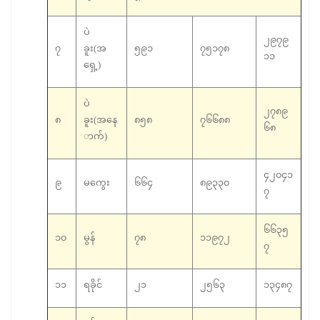
ပဲ
၂၉၇၉
၇
ခူး(အ
၅၉၁
၇၅၁၇၈
၁၁
ရှေ့)
ပဲ
၂၇၈၉
၈
ခူး(အနေ
၈၅၈
၇၆၆၈၈
၆၈
ာက်)
၄၂၀၄၁
၉
မကွေး
၆၆၄
၈၉၃၃၀
၇
၆၆၃၅
၁၀
မွန်
၇၈
၁၁၉၇၂
၇
၁၁
ရခိုင်
၂၁
၂၅၆၃
၁၃၄၈၇