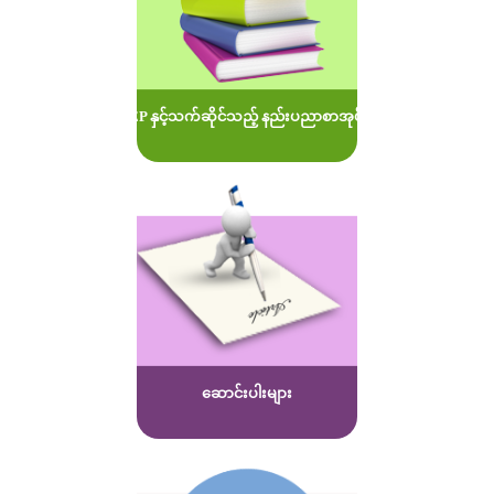
MOEP နှင့်သက်ဆိုင်သည့် နည်းပညာစာအုပ်များ
ဆောင်းပါးများ