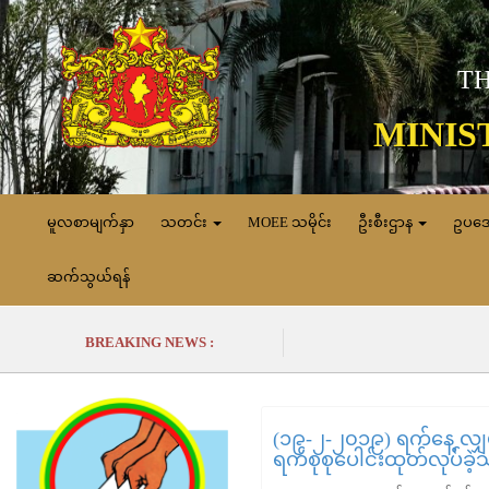
TH
MINIS
မူလစာမျက်နှာ
သတင်း
MOEE သမိုင်း
ဦးစီးဌာန
ဥပဒ
ဆက်သွယ်ရန်
BREAKING NEWS :
(၁၉-၂-၂၀၁၉) ရက်နေ့ လျှပ်
ရက်စုစုပေါင်းထုတ်လုပ်ခဲ့