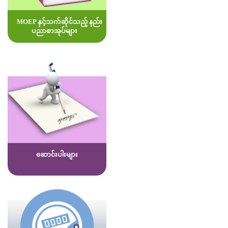
MOEP နှင့်သက်ဆိုင်သည့် နည်း
ပညာစာအုပ်များ
ဆောင်းပါးများ