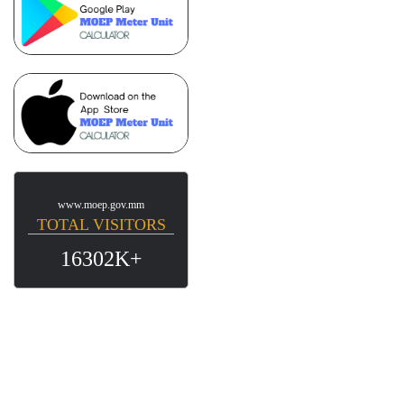
www.moep.gov.mm
TOTAL VISITORS
16302K+