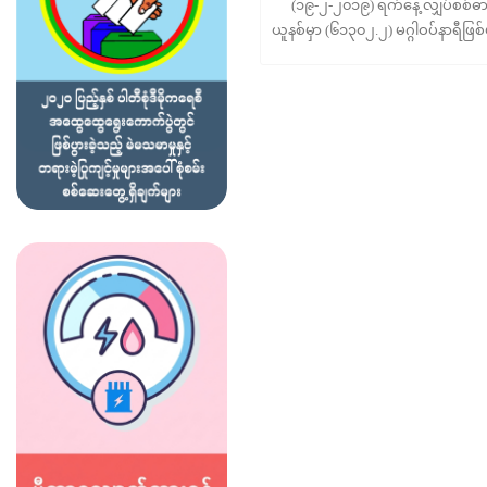
(၁၉-၂-၂၀၁၉) ရက်နေ့ လျှပ်စစ်ဓာတ်အ
ယူနစ်မှာ (၆၁၃၀၂.၂) မဂ္ဂါဝပ်နာရီဖြ