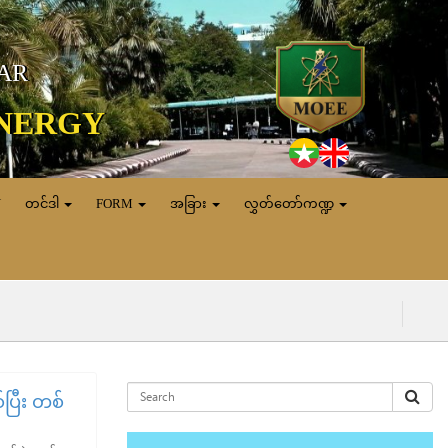
MAR
ENERGY
N
တင်ဒါ
FORM
အခြား
လွှတ်တော်ကဏ္ဍ
(၆.၈.၂၀၂၆) ရ
်ပြီး တစ်