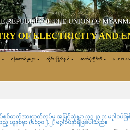
E REPUBLIC OF THE UNION OF MYAN
TRY OF ELECTRICITY AND 
ေ
ဝန်ဆောင်မှုများ
တိုင်း/ပြည်နယ်
ဓာတ်ပုံ/ဗွီဒီယို
NEP PLA
စစ်ဓာတ်အားထုတ်လုပ်မှု အမြင့်ဆုံးမှာ (၃၃၂၃.၁) မဂ္ဂါဝပ်ဖြစ
သည့် ယူနစ်မှာ (၆၁၃၀၂.၂) မဂ္ဂါဝပ်နာရီဖြစ်ပါသည်။