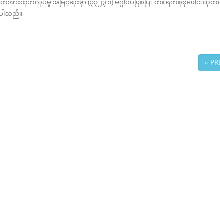
ားထုတ်လုပ်မှု အမြင့်ဆုံးမှာ (၃၃၂၃.၁) မဂ္ဂါဝပ်ဖြစ်ပြီး တစ်ရက်စုစုပေါင်းထုတ်လ
စ်ပါသည်။
« PR