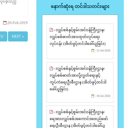
ုပ်ခဲ့သည့်
နောက်ဆုံးရ တင်ဒါသတင်းများ
20-Feb-2019
- လျှပ်စစ်နှင့်စွမ်းအင်ဝန်ကြီးဌာန၊
EV
NEXT »
လျှပ်စစ်ဓာတ်အားထုတ်လုပ်ရေး
လုပ်ငန်း (အိတ်ဖွင့်တင်ဒါခေါ်ယူခြင်း)
- 31-Jul-2026
- လျှပ်စစ်နှင့်စွမ်းအင်ဝန်ကြီးဌာန၊
လျှပ်စစ်ဓာတ်အားပို့လွှတ်ရေးနှင့်
ကွပ်ကဲရေးဦးစီးဌာန (အိတ်ဖွင့်တင်ဒါ
ခေါ်ယူခြင်း)
- 30-Jul-2026
- လျှပ်စစ်နှင့်စွမ်းအင်ဝန်ကြီးဌာန၊
ရေအားလျှပ်စစ်အကောင်အထည်ဖော်
ရေးဦးစီးဌာန (အိတ်ဖွင့်တင်ဒါခေါ်ယူ