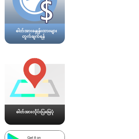
ဓါတ်အားခနှုန်းထားများ
တွက်ချက်ရန်
ဓါတ်အားလိုင်းပြမြေပုံ