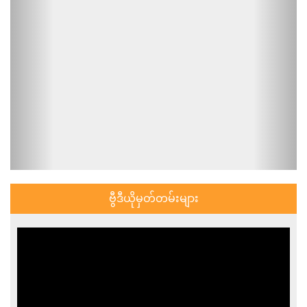
ဗွီဒီယိုမှတ်တမ်းများ