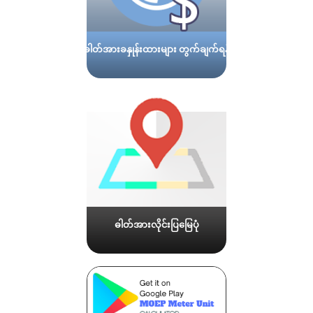
ဓါတ်အားခနှုန်းထားများ တွက်ချက်ရန်
ဓါတ်အားလိုင်းပြမြေပုံ