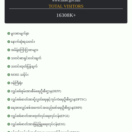
www.moee.gov.mm
TOTAL VISITORS
16308K+
မူလစာမျက်နှာ
နောက်ဆုံးရသတင်း
အမိန့်ကြော်ငြာစာများ
သတင်းစာရှင်းလင်းချက်
သတင်းထုတ်ပြန်ချက်
MOEE သမိုင်း
ဝန်ကြီးရုံး
လျှပ်စစ်စွမ်းအားစီမံရေးဦးစီးဌာန(DEPP)
လျှပ်စစ်ဓာတ်အားပို့လွှတ်ရေးနှင့်ကွပ်ကဲရေးဦးစီးဌာန(DPTSC)
ရေအားလျှပ်စစ်အကောင်အထည်ဖော်ရေးဦးစီးဌာန(DHPI)
လျှပ်စစ်ဓာတ်အားထုတ်လုပ်ရေးလုပ်ငန်း(EPGE)
လျှပ်စစ်ဓာတ်အားဖြန့်ဖြူးရေးလုပ်ငန်း(ESE)