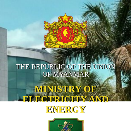
THE REPUBLIC OF THE UNION
OF MYANMAR
MINISTRY OF
ELECTRICITY AND
ENERGY