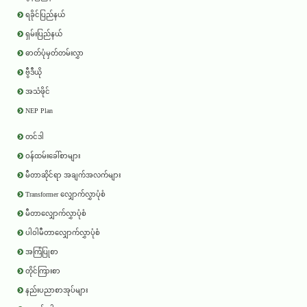
ရခိုင်ပြည်နယ်
ရှမ်းပြည်နယ်
ဓာတ်ပုံမှတ်တမ်းလွှာ
ဗွီဒီယို
အသံဖိုင်
NEP Plan
တင်ဒါ
ဝန်ထမ်းခေါ်စာများ
မီတာဆိုင်ရာ အချက်အလက်များ
Transformer လျှောက်လွှာပုံစံ
မီတာလျှောက်လွှာပုံစံ
ပါဝါမီတာလျှောက်လွှာပုံစံ
အကြံပြုစာ
တိုင်ကြားစာ
နည်းပညာစာအုပ်များ