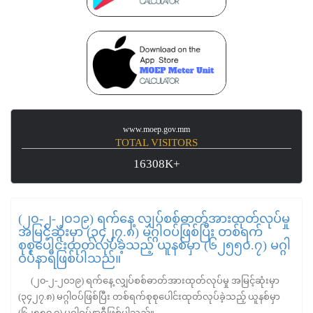
www.moep.gov.mm
TOTAL VISITORS
16308K+
(၂၀-၂-၂၀၁၉) ရက်နေ့ လျှပ်စစ်ဓာတ်အားထုတ်လုပ်မှု
အမြင့်ဆုံးမှာ (၃၄၂၇.၈) မဂ္ဂါဝပ်ဖြစ်ပြီး တစ်ရက်
စုစုပေါင်းထုတ်လုပ်ခဲ့သည့် ယူနစ်မှာ (၆၂၅၅၀.၇) မဂ္ဂါ
ဝပ်နာရီဖြစ်ပါသည်။
(၂၀-၂-၂၀၁၉) ရက်နေ့ လျှပ်စစ်ဓာတ်အားထုတ်လုပ်မှု အမြင့်ဆုံးမှာ
(၃၄၂၇.၈) မဂ္ဂါဝပ်ဖြစ်ပြီး တစ်ရက်စုစုပေါင်းထုတ်လုပ်ခဲ့သည့် ယူနစ်မှာ
(၆၂၅၅၀.၇) မဂ္ဂါဝပ်နာရီဖြစ်ပါသည်။