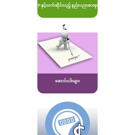
MOEP နှင့်သက်ဆိုင်သည့် နည်းပညာစာအုပ်များ
ဆောင်းပါးများ