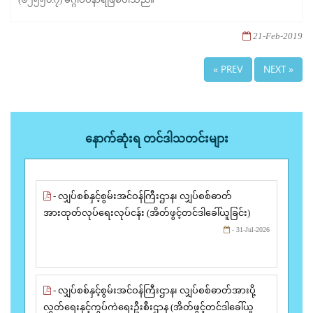
21-Feb-2019
« PREV
NEXT »
နောက်ဆုံးရ တင်ဒါသတင်းများ
- လျှပ်စစ်နှင့်စွမ်းအင်ဝန်ကြီးဌာန၊ လျှပ်စစ်ဓာတ်
အားထုတ်လုပ်ရေးလုပ်ငန်း (အိတ်ဖွင့်တင်ဒါခေါ်ယူခြင်း)
- 31-Jul-2026
- လျှပ်စစ်နှင့်စွမ်းအင်ဝန်ကြီးဌာန၊ လျှပ်စစ်ဓာတ်အားပို့
လွှတ်ရေးနှင့်ကွပ်ကဲရေးဦးစီးဌာန (အိတ်ဖွင့်တင်ဒါခေါ်ယူ