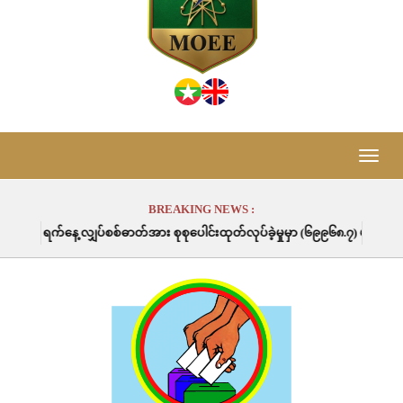
Toggle
naviga
BREAKING NEWS :
ှပ်စစ်ဓာတ်အား စုစုပေါင်းထုတ်လုပ်ခဲ့မှုမှာ (၆၉၉၆၈.၇) မဂ္ဂါဝပ်နာရီဖြစ်ပါသည်။