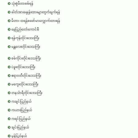
သုံးစွဲမီတာစစ်ရန်
ဓါတ်အားခနှုန်းထားများတွက်ချက်ရန်
မီတာ၊ ထရန်စဖော်မာလျှောက်ထားရန်
နေပြည်တော်ကောင်စီ
ရန်ကုန်တိုင်းဒေသကြီး
မန္တလေးတိုင်းဒေသကြီး
စစ်ကိုင်းတိုင်းဒေသကြီး
ပဲခူးတိုင်းဒေသကြီး
ဧရာ၀တီတိုင်းဒေသကြီး
မကွေးတိုင်းဒေသကြီး
တနင်္သာရီတိုင်းဒေသကြီး
ကချင်ပြည်နယ်
ကယားပြည်နယ်
ကရင်ပြည်နယ်
ချင်းပြည်နယ်
မွန်ပြည်နယ်