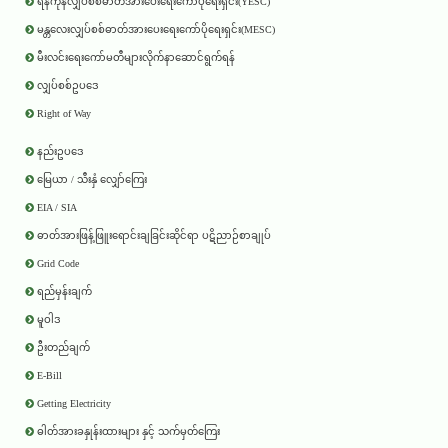
ရန်ကုန်လျှပ်စစ်ဓာတ်အားပေးရေးကော်ပိုရေးရှင်း(YESC)
မန္တလေးလျှပ်စစ်ဓာတ်အားပေးရေးကော်ပိုရေးရှင်း(MESC)
မီးလင်းရေးကော်မတီများလိုက်နာဆောင်ရွက်ရန်
လျှပ်စစ်ဥပဒေ
Right of Way
နည်းဥပဒေ
မြေယာ / သီးနှံ လျှော်ကြေး
EIA / SIA
ဓာတ်အားဖြန့်ဖြူးရောင်းချခြင်းဆိုင်ရာ ပဋိညာဉ်စာချုပ်
Grid Code
ရည်မှန်းချက်
မူဝါဒ
ဦးတည်ချက်
E-Bill
Getting Electricity
ဓါတ်အားခနှုန်းထားများ နှင့် သက်မှတ်ကြေး