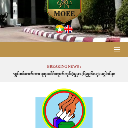
Toggle
naviga
BREAKING NEWS :
စ်ဓာတ်အား စုစုပေါင်းထုတ်လုပ်ခဲ့မှုမှာ (၆၉၉၆၈.၇) မဂ္ဂါဝပ်နာရီဖြစ်ပါသည်။