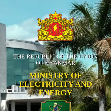
THE REPUBLIC OF THE UNION
OF MYANMAR
MINISTRY OF
ELECTRICITY AND
ENERGY