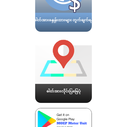
ဓါတ်အားခနှုန်းထားများ တွက်ချက်ရန်
ဓါတ်အားလိုင်းပြမြေပုံ