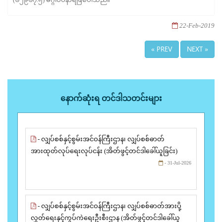
22-Feb-2019
« PREV
NEXT »
နောက်ဆုံးရ တင်ဒါသတင်းများ
- လျှပ်စစ်နှင့်စွမ်းအင်ဝန်ကြီးဌာန၊ လျှပ်စစ်ဓာတ်
အားထုတ်လုပ်ရေးလုပ်ငန်း (အိတ်ဖွင့်တင်ဒါခေါ်ယူခြင်း)
- 31-Jul-2026
- လျှပ်စစ်နှင့်စွမ်းအင်ဝန်ကြီးဌာန၊ လျှပ်စစ်ဓာတ်အားပို့
လွှတ်ရေးနှင့်ကွပ်ကဲရေးဦးစီးဌာန (အိတ်ဖွင့်တင်ဒါခေါ်ယူ