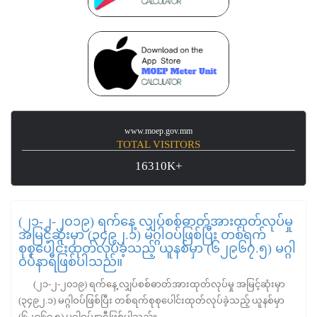
www.moep.gov.mm
TOTAL VISITORS
16310K+
(၂၁-၂-၂၀၁၉) ရက်နေ့ လျှပ်စစ်ဓာတ်အားထုတ်လုပ်မှု
အမြင့်ဆုံးမှာ (၃၄၉၂.၁) မဂ္ဂါဝပ်ဖြစ်ပြီး တစ်ရက်
စုစုပေါင်းထုတ်လုပ်ခဲ့သည့် ယူနစ်မှာ (၆၂၉၆၇.၅) မဂ္ဂါ
ဝပ်နာရီဖြစ်ပါသည်။
(၂၁-၂-၂၀၁၉) ရက်နေ့ လျှပ်စစ်ဓာတ်အားထုတ်လုပ်မှု အမြင့်ဆုံးမှာ
(၃၄၉၂.၁) မဂ္ဂါဝပ်ဖြစ်ပြီး တစ်ရက်စုစုပေါင်းထုတ်လုပ်ခဲ့သည့် ယူနစ်မှာ
(၆၂၉၆၇.၅) မဂ္ဂါဝပ်နာရီဖြစ်ပါသည်။