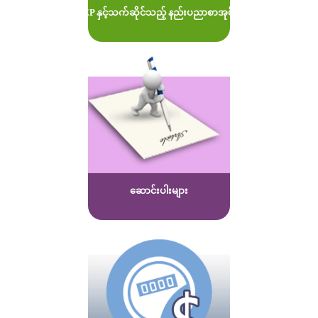
MOEP နှင့်သက်ဆိုင်သည့် နည်းပညာစာအုပ်များ
ဆောင်းပါးများ