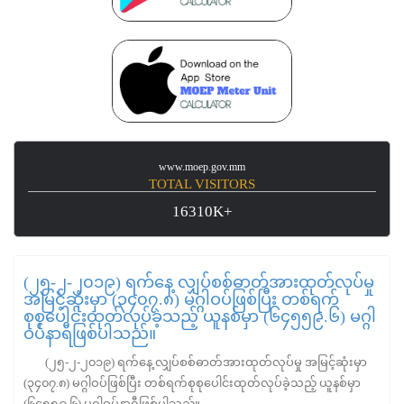
www.moep.gov.mm
TOTAL VISITORS
16310K+
(၂၅-၂-၂၀၁၉) ရက်နေ့ လျှပ်စစ်ဓာတ်အားထုတ်လုပ်မှု
အမြင့်ဆုံးမှာ (၃၄၀၇.၈) မဂ္ဂါဝပ်ဖြစ်ပြီး တစ်ရက်
စုစုပေါင်းထုတ်လုပ်ခဲ့သည့် ယူနစ်မှာ (၆၄၅၅၉.၆) မဂ္ဂါ
ဝပ်နာရီဖြစ်ပါသည်။
(၂၅-၂-၂၀၁၉) ရက်နေ့ လျှပ်စစ်ဓာတ်အားထုတ်လုပ်မှု အမြင့်ဆုံးမှာ
(၃၄၀၇.၈) မဂ္ဂါဝပ်ဖြစ်ပြီး တစ်ရက်စုစုပေါင်းထုတ်လုပ်ခဲ့သည့် ယူနစ်မှာ
(၆၄၅၅၉.၆) မဂ္ဂါဝပ်နာရီဖြစ်ပါသည်။