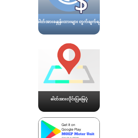
ဓါတ်အားခနှုန်းထားများ တွက်ချက်ရန်
ဓါတ်အားလိုင်းပြမြေပုံ