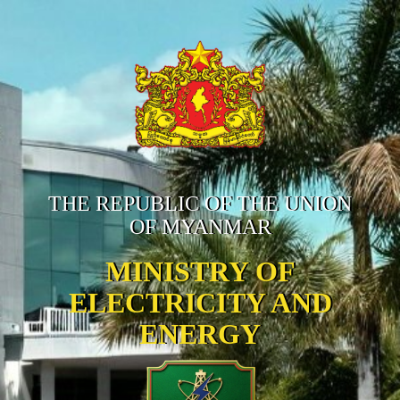
THE REPUBLIC OF THE UNION
OF MYANMAR
MINISTRY OF
ELECTRICITY AND
ENERGY