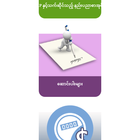
MOEP နှင့်သက်ဆိုင်သည့် နည်းပညာစာအုပ်များ
ဆောင်းပါးများ