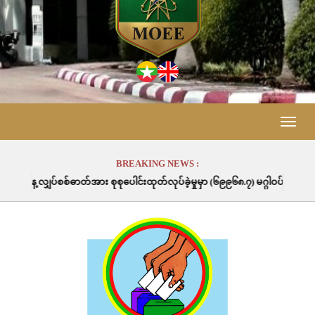
Toggle
naviga
BREAKING NEWS :
်စစ်ဓာတ်အား စုစုပေါင်းထုတ်လုပ်ခဲ့မှုမှာ (၆၉၉၆၈.၇) မဂ္ဂါဝပ်နာရီဖြစ်ပါသည်။