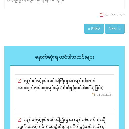
26-Feb-2019
« PREV
NEXT »
နောက်ဆုံးရ တင်ဒါသတင်းများ
- လျှပ်စစ်နှင့်စွမ်းအင်ဝန်ကြီးဌာန၊ လျှပ်စစ်ဓာတ်
အားထုတ်လုပ်ရေးလုပ်ငန်း (အိတ်ဖွင့်တင်ဒါခေါ်ယူခြင်း)
- 31-Jul-2026
- လျှပ်စစ်နှင့်စွမ်းအင်ဝန်ကြီးဌာန၊ လျှပ်စစ်ဓာတ်အားပို့
လွှတ်ရေးနှင့်ကွပ်ကဲရေးဦးစီးဌာန (အိတ်ဖွင့်တင်ဒါခေါ်ယူ