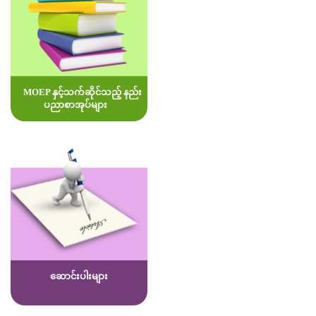
MOEP နှင့်သက်ဆိုင်သည့် နည်း
ပညာစာအုပ်များ
ဆောင်းပါးများ