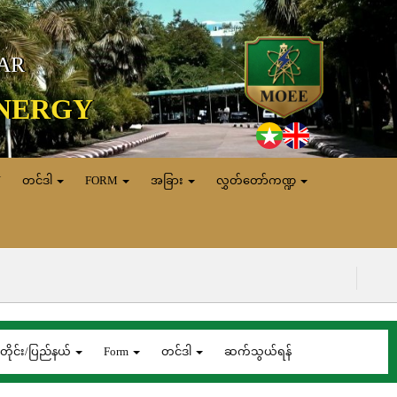
MAR
ENERGY
N
တင်ဒါ
FORM
အခြား
လွှတ်တော်ကဏ္ဍ
(၅.၈.၂၀၂၆) ရ
တိုင်း/ပြည်နယ်
Form
တင်ဒါ
ဆက်သွယ်ရန်