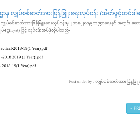
ြီးဌာန လျှပ်စစ်ဓာတ်အားဖြန့်ဖြူးရေးလုပ်ငန်း (အိတ်ဖွင့်တင်ဒါခ
ာန၊ လျှပ်စစ်ဓာတ်အားဖြန့်ဖြူးရေးလုပ်ငန်းမှ ၂၀၁၈-၂၀၁၉ ဘဏ္ဍာရေးနှစ် အတွင်း ဆော
ငွေ(Kyat) ဖြင့် လုပ်ငန်းအပ်နှံလိုပါသည်-
actical-2018-19(1 Year).pdf
-2018 2019 (1 Year)).pdf
-2018-19(1 Year).pdf
Post under by : လျှပ်စစ်ဓာတ်အားဖြန့်ဖြူ
« PR