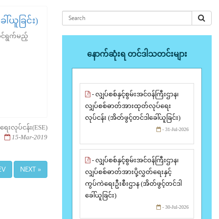
ေါ်ယူခြင်း)
င်ရွက်မည့်
နောက်ဆုံးရ တင်ဒါသတင်းများ
- လျှပ်စစ်နှင့်စွမ်းအင်ဝန်ကြီးဌာန၊
လျှပ်စစ်ဓာတ်အားထုတ်လုပ်ရေး
လုပ်ငန်း (အိတ်ဖွင့်တင်ဒါခေါ်ယူခြင်း)
းရေးလုပ်ငန်း(ESE)
- 31-Jul-2026
15-Mar-2019
- လျှပ်စစ်နှင့်စွမ်းအင်ဝန်ကြီးဌာန၊
EV
NEXT »
လျှပ်စစ်ဓာတ်အားပို့လွှတ်ရေးနှင့်
ကွပ်ကဲရေးဦးစီးဌာန (အိတ်ဖွင့်တင်ဒါ
ခေါ်ယူခြင်း)
- 30-Jul-2026