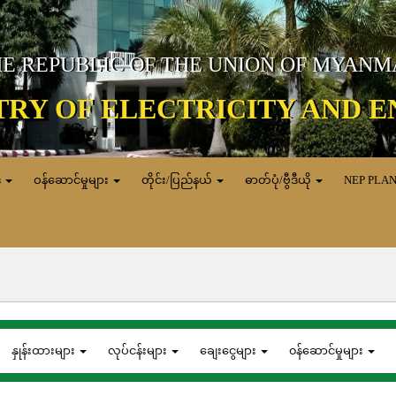
E REPUBLIC OF THE UNION OF MYAN
TRY OF ELECTRICITY AND 
ေ
ဝန်ဆောင်မှုများ
တိုင်း/ပြည်နယ်
ဓာတ်ပုံ/ဗွီဒီယို
NEP PLA
နှုန်းထားများ
လုပ်ငန်းများ
ချေးငွေများ
၀န်ဆောင်မှုများ