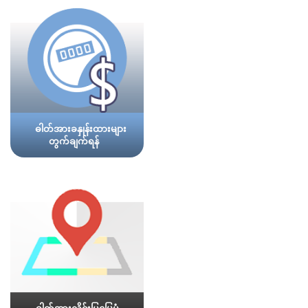
ဓါတ်အားခနှုန်းထားများ
တွက်ချက်ရန်