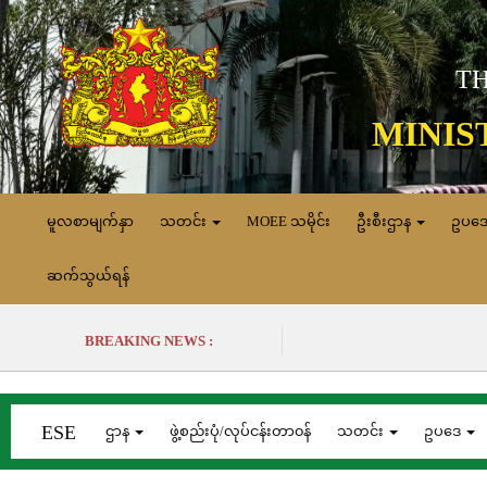
TH
MINIS
မူလစာမျက်နှာ
သတင်း
MOEE သမိုင်း
ဦးစီးဌာန
ဥပဒ
ဆက်သွယ်ရန်
BREAKING NEWS :
ESE
ဌာန
ဖွဲ့စည်းပုံ/လုပ်ငန်းတာ၀န်
သတင်း
ဥပဒေ