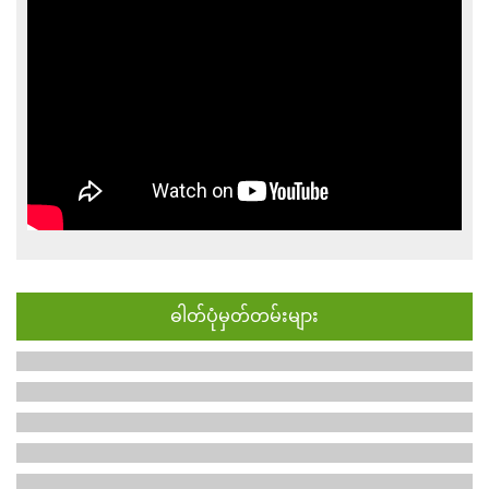
ဓါတ်ပုံမှတ်တမ်းများ