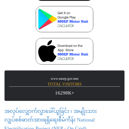
www.moep.gov.mm
TOTAL VISITORS
16298K+
အလုပ်လျှောက်လွှာခေါ်ယူခြင်း ၊ အမျိုးသား
လျှပ်စစ်ဓာတ်အားရရှိရေးစီမံကိန်း National
Electrification Project (NEP - On Grid)