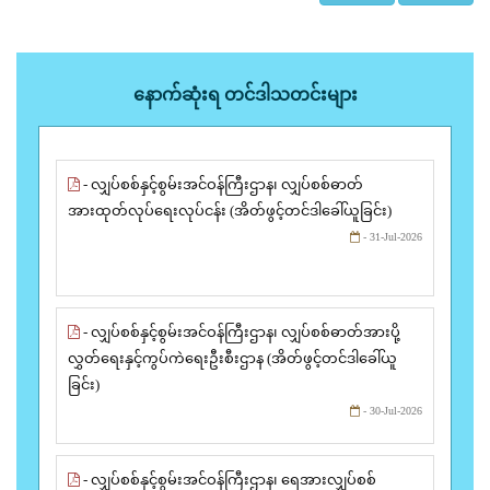
နောက်ဆုံးရ တင်ဒါသတင်းများ
- လျှပ်စစ်နှင့်စွမ်းအင်ဝန်ကြီးဌာန၊ လျှပ်စစ်ဓာတ်
အားထုတ်လုပ်ရေးလုပ်ငန်း (အိတ်ဖွင့်တင်ဒါခေါ်ယူခြင်း)
- 31-Jul-2026
- လျှပ်စစ်နှင့်စွမ်းအင်ဝန်ကြီးဌာန၊ လျှပ်စစ်ဓာတ်အားပို့
လွှတ်ရေးနှင့်ကွပ်ကဲရေးဦးစီးဌာန (အိတ်ဖွင့်တင်ဒါခေါ်ယူ
ခြင်း)
- 30-Jul-2026
- လျှပ်စစ်နှင့်စွမ်းအင်ဝန်ကြီးဌာန၊ ရေအားလျှပ်စစ်