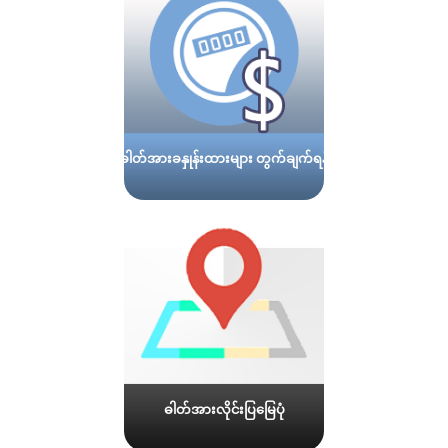
ဓါတ်အားခနှုန်းထားများ တွက်ချက်ရန်
ဓါတ်အားလိုင်းပြမြေပုံ