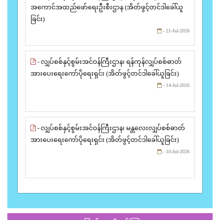
အကောင်အထည်ဖော်ရေးဦးစီးဌာန (အိတ်ဖွင့်တင်ဒါခေါ်ယူ
ခြင်း)
- 21-Jul-2026
- လျှပ်စစ်နှင့်စွမ်းအင်ဝန်ကြီးဌာန၊ ရန်ကုန်လျှပ်စစ်ဓာတ်
အားပေးရေးကော်ပိုရေးရှင်း (အိတ်ဖွင့်တင်ဒါခေါ်ယူခြင်း)
- 14-Jul-2026
- လျှပ်စစ်နှင့်စွမ်းအင်ဝန်ကြီးဌာန၊ မန္တလေးလျှပ်စစ်ဓာတ်
အားပေးရေးကော်ပိုရေးရှင်း (အိတ်ဖွင့်တင်ဒါခေါ်ယူခြင်း)
- 10-Jul-2026