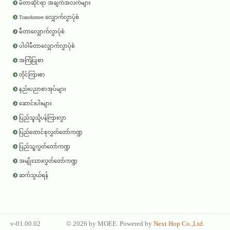
မီတာဆိုင်ရာ အချက်အလက်များ
Transformer လျှောက်လွှာပုံစံ
မီတာလျှောက်လွှာပုံစံ
ပါဝါမီတာလျှောက်လွှာပုံစံ
အကြံပြုစာ
တိုင်ကြားစာ
နည်းပညာစာအုပ်များ
ဆောင်းပါးများ
ပြည်သူသို့ပန်ကြားလွှာ
ပြည်ထောင်စုလွှတ်တော်ကဏ္ဍ
ပြည်သူ့လွှတ်တော်ကဏ္ဍ
အမျိုးသားလွှတ်တော်ကဏ္ဍ
ဆက်သွယ်ရန်
v-01.00.02
©
2026 by
MOEE
. Powered by
Next Hop Co.,Ltd
.