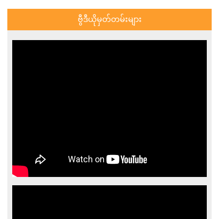
ဗွီဒီယိုမှတ်တမ်းများ