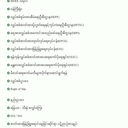
MOEE သမိုင်း
ဝန်ကြီးရုံး
လျှပ်စစ်စွမ်းအားစီမံရေးဦးစီးဌာန(DEPP)
လျှပ်စစ်ဓာတ်အားပို့လွှတ်ရေးနှင့်ကွပ်ကဲရေးဦးစီးဌာန(DPTSC)
ရေအားလျှပ်စစ်အကောင်အထည်ဖော်ရေးဦးစီးဌာန(DHPI)
လျှပ်စစ်ဓာတ်အားထုတ်လုပ်ရေးလုပ်ငန်း(EPGE)
လျှပ်စစ်ဓာတ်အားဖြန့်ဖြူးရေးလုပ်ငန်း(ESE)
ရန်ကုန်လျှပ်စစ်ဓာတ်အားပေးရေးကော်ပိုရေးရှင်း(YESC)
မန္တလေးလျှပ်စစ်ဓာတ်အားပေးရေးကော်ပိုရေးရှင်း(MESC)
မီးလင်းရေးကော်မတီများလိုက်နာဆောင်ရွက်ရန်
လျှပ်စစ်ဥပဒေ
Right of Way
နည်းဥပဒေ
မြေယာ / သီးနှံ လျှော်ကြေး
EIA / SIA
ဓာတ်အားဖြန့်ဖြူးရောင်းချခြင်းဆိုင်ရာ ပဋိညာဉ်စာချုပ်