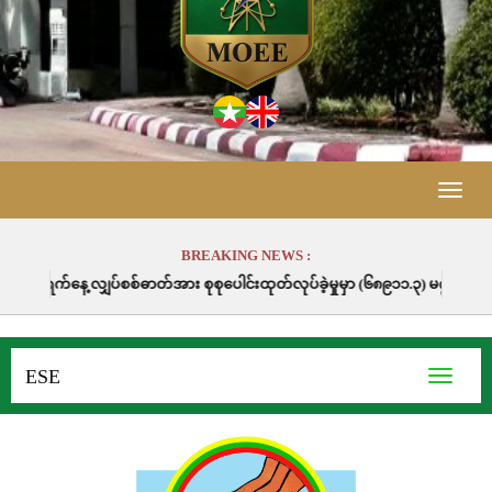
Toggle
naviga
BREAKING NEWS :
စစ်ဓာတ်အား စုစုပေါင်းထုတ်လုပ်ခဲ့မှုမှာ (၆၈၉၁၁.၃) မဂ္ဂါဝပ်နာရီဖြစ်ပါသည်။
ESE
Toggle
navigati