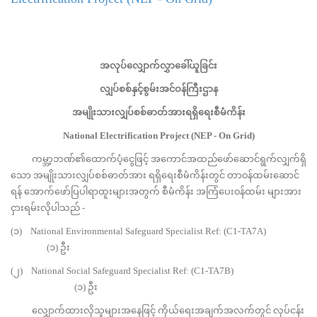
အလုပ်လျှောက်လွှာခေါ်ယူခြင်း
လျှပ်စစ်နှင့်စွမ်းအင်ဝန်ကြီးဌာန
အမျိုးသားလျှပ်စစ်ဓာတ်အားရရှိရေးစီမံကိန်း
National Electrification Project (NEP - On Grid)
ကမ္ဘာ့ဘဏ်၏ထောက်ပံ့ငွေဖြင့် အကောင်အထည်ဖော်ဆောင်ရွက်လျှက်ရှိ
သော အမျိုးသားလျှပ်စစ်ဓာတ်အား ရရှိရေးစီမံကိန်းတွင် တာ၀န်ထမ်းဆောင်
ရန် အောက်ဖော်ပြပါရာထူးများအတွက် စီမံကိန်း အကြံပေး၀န်ထမ်း များအား
ငှားရမ်းလိုပါသည် -
(၁) National Environmental Safeguard Specialist Ref: (C1-TA7A)
(၁) ဦး
(၂) National Social Safeguard Specialist Ref: (C1-TA7B)
(၁) ဦး
လျှောက်ထားလိုသူများအနေဖြင့် ကိုယ်ရေးအချက်အလက်တွင် လုပ်ငန်း