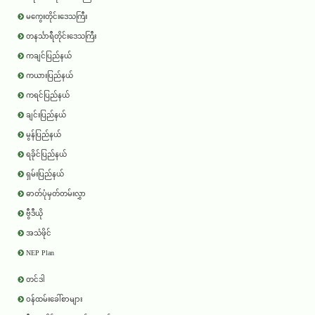
မကွေးတိုင်းဒေသကြီး
တနင်္သာရီတိုင်းဒေသကြီး
ကချင်ပြည်နယ်
ကယားပြည်နယ်
ကရင်ပြည်နယ်
ချင်းပြည်နယ်
မွန်ပြည်နယ်
ရခိုင်ပြည်နယ်
ရှမ်းပြည်နယ်
ဓာတ်ပုံမှတ်တမ်းလွှာ
ဗွီဒီယို
အသံဖိုင်
NEP Plan
တင်ဒါ
ဝန်ထမ်းခေါ်စာများ