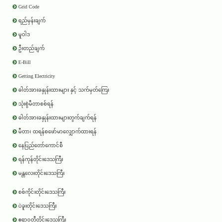
Grid Code
ရည်မှန်းချက်
မူဝါဒ
ဦးတည်ချက်
E-Bill
Getting Electricity
ဓါတ်အားခနှုန်းထားများ နှင့် သက်မှတ်ကြေး
သုံးစွဲမီတာစစ်ရန်
ဓါတ်အားခနှုန်းထားများတွက်ချက်ရန်
မီတာ၊ ထရန်စဖော်မာလျှောက်ထားရန်
နေပြည်တော်ကောင်စီ
ရန်ကုန်တိုင်းဒေသကြီး
မန္တလေးတိုင်းဒေသကြီး
စစ်ကိုင်းတိုင်းဒေသကြီး
ပဲခူးတိုင်းဒေသကြီး
ဧရာ၀တီတိုင်းဒေသကြီး