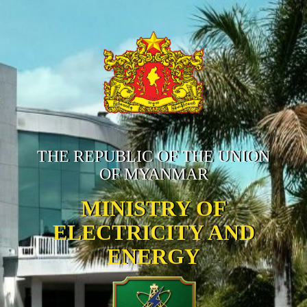
THE REPUBLIC OF THE UNION
OF MYANMAR
MINISTRY OF
ELECTRICITY AND
ENERGY