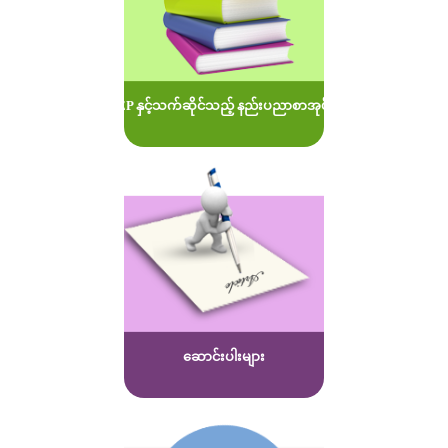
MOEP နှင့်သက်ဆိုင်သည့် နည်းပညာစာအုပ်များ
ဆောင်းပါးများ