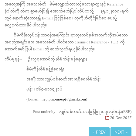
အတွေ့အကြုံအသေးစိတ် ၊ မိမိလျှောက်ထားလိုသောရာထူးနှင့် Reference
နံပါတ်ကို တိကျစွာဖော်ပြ၍ အောက်ဖော်ပြပါလိပ်စာသို့ (၅.၁.၂၀၁၈) ရက်
တွင် နောက်ဆုံးထား၍ E-mail ဖြင့်ဖြစ်စေ ၊ လူကိုယ်တိုင်ဖြစ်စေ ပေးပို့
လျှောက်ထားနိုင် ပါသည်။
စီမံကိန်းလုပ်ငန်းတာ၀န်အကြောင်း၊ရာထူးတစ်ခုစီအတွက်လိုအပ်သော
အရည်အချင်းများ အသေးစိတ် ပါ၀င်သော (Terms of Reference - TOR) ကို
အောက်ဖော်ပြပါ E-mail သို့ ဆက်သွယ်ရယူနိုင်ပါသည်။
လိပ်မူရန် - ဦးသူရအောင်ဘို (စီမံကိန်းမန်နေဂျာ)
စီမံကိန်းစီမံခန့်ခွဲရေးရုံး
အမျိုးသားလျှပ်စစ်ဓာတ်အားရရှိရေးစီမံကိန်း
ဖုန်း ၊ ၀၆၇-၈၁၀၄၂၁၆
(E-mail :
nep.pmomoep@gmail.com
)
Post under by : လျှပ်စစ်ဓာတ်အားဖြန့်ဖြူးရေးလုပ်ငန်း(ESE)
26-Dec-2017
« PREV
NEXT »