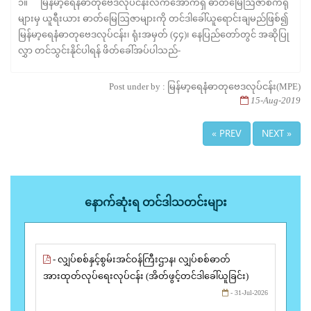
၁။ မြန်မာ့ရေနံဓာတုဗေဒလုပ်ငန်းလက်အောက်ရှိ ဓာတ်မြေဩဇာစက်ရုံ
များမှ ယူရီးယား ဓာတ်မြေဩဇာများကို တင်ဒါခေါ်ယူရောင်းချမည်ဖြစ်၍
မြန်မာ့ရေနံဓာတုဗေဒလုပ်ငန်း၊ ရုံးအမှတ် (၄၄)၊ နေပြည်တော်တွင် အဆိုပြု
လွှာ တင်သွင်းနိုင်ပါရန် ဖိတ်ခေါ်အပ်ပါသည်-
Post under by : မြန်မာ့ရေနံဓာတုဗေဒလုပ်ငန်း(MPE)
15-Aug-2019
« PREV
NEXT »
နောက်ဆုံးရ တင်ဒါသတင်းများ
- လျှပ်စစ်နှင့်စွမ်းအင်ဝန်ကြီးဌာန၊ လျှပ်စစ်ဓာတ်
အားထုတ်လုပ်ရေးလုပ်ငန်း (အိတ်ဖွင့်တင်ဒါခေါ်ယူခြင်း)
- 31-Jul-2026