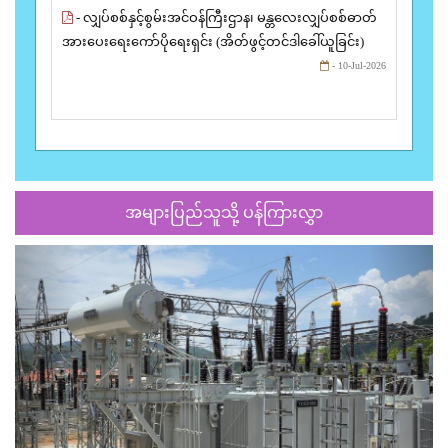
- လျှပ်စစ်နှင့်စွမ်းအင်ဝန်ကြီးဌာန၊ မန္တလေးလျှပ်စစ်ဓာတ်
အားပေးရေးကော်ပိုရေးရှင်း (အိတ်ဖွင့်တင်ဒါခေါ်ယူခြင်း)
- 10-Jul-2026
အများပြည်သူသို့ ပန်ကြားလွှာ
Previous
Next