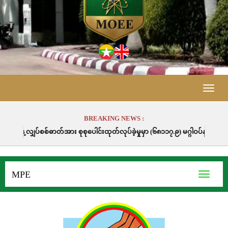
Toggle
naviga
BREAKING NEWS :
စစ်ဓာတ်အား စုစုပေါင်းထုတ်လုပ်ခဲ့မှုမှာ (၆၈၁၁၇.၉) မဂ္ဂါဝပ်နာရီဖြစ်ပါသည်။
MPE
Toggle
navigati