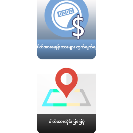
ဓါတ်အားခနှုန်းထားများ တွက်ချက်ရန်
ဓါတ်အားလိုင်းပြမြေပုံ