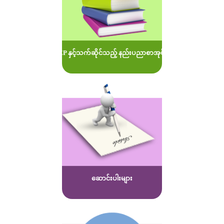
MOEP နှင့်သက်ဆိုင်သည့် နည်းပညာစာအုပ်များ
ဆောင်းပါးများ