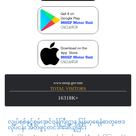
www.moep.gov.mm
TOTAL VISITORS
16318K+
လျှပ်စစ်နှင့်စွမ်းအင်ဝန်ကြီးဌာန မြန်မာ့ရေနံဓာတုဗေဒ
လုပ်ငန်း အိတ်ဖွင့်တင်ဒါခေါ်ယူခြင်း