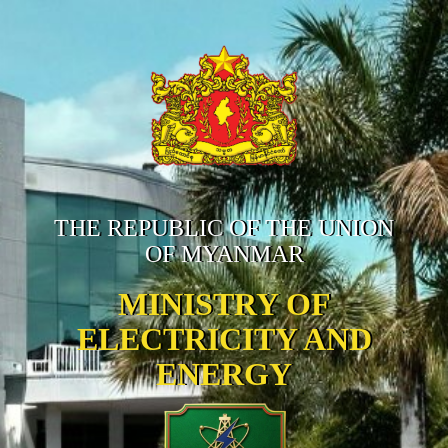
THE REPUBLIC OF THE UNION
OF MYANMAR
MINISTRY OF
ELECTRICITY AND
ENERGY