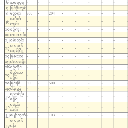
၆
အမရပူရ
-
-
-
-
-
-
-
-
၇
ပြင်ဦးလွင်
-
-
-
-
-
-
-
-
၈
မတ္တရာ
800
-
204
-
-
-
-
-
သပိတ်
၉
-
-
-
-
-
-
-
-
ကျင်း
၁၀
စဉ့်ကူး
-
-
-
-
-
-
-
-
၁၁
တကောင်း
-
-
-
-
-
-
-
-
၁၂
ဝမ်းတွင်း
-
-
-
-
-
-
-
ကျောက်
၁၃
-
-
-
-
-
-
-
-
ဆည်မြို့
၁၄
မြစ်သား
-
-
-
-
-
-
-
-
၁၅
တံတားဦး
-
-
-
-
-
-
-
-
၁၆
စဉ့်ကိုင်
-
-
-
-
-
-
-
-
မိတ္ထီလာ
၁၇
-
-
-
-
-
-
-
-
ခရိုင်
၁၈
မြင်းခြံ
300
-
500
-
-
-
-
-
၁၉
ငါန်းဇွန်
-
-
-
-
-
-
-
-
ညောင်ဦး
၂၀
-
-
-
-
-
-
-
-
ခရိုင်
ရမည်း
၂၁
-
-
-
-
-
-
-
-
သင်း
၂၂
ပျော်ဘွယ်
-
-
103
-
-
-
-
-
ကျောက်
၂၃
ပန်း
-
-
-
-
-
-
-
-