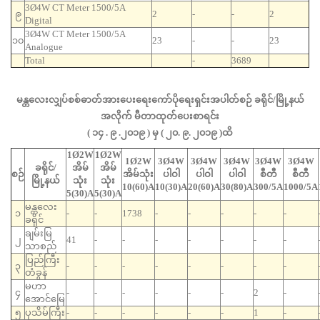
3Ø4W CT Meter 1500/5A
၉
2
-
-
2
Digital
3Ø4W CT Meter 1500/5A
၁၀
23
-
-
23
Analogue
Total
-
3689
မန္တလေးလျှပ်စစ်ဓာတ်အားပေးရေးကော်ပိုရေးရှင်းအပါတ်စဉ် ခရိုင်/မြို့နယ်
အလိုက် မီတာထုတ်ပေးစာရင်း
( ၁၄ . ၉ .၂၀၁၉ ) မှ ( ၂၀. ၉. ၂၀၁၉ )ထိ
1Ø2W
1Ø2W
1Ø2W
3Ø4W
3Ø4W
3Ø4W
3Ø4W
3Ø4W
ခရိုင်/
အိမ်
အိမ်
စဉ်
အိမ်သုံး
ပါဝါ
ပါဝါ
ပါဝါ
စီတီ
စီတီ
မြို့နယ်
သုံး
သုံး
10(60)A
10(30)A
20(60)A
30(80)A
300/5A
1000/5A
5(30)A
5(30)A
မန္တလေး
၁
-
-
1738
-
-
-
-
-
ခရိုင်
ချမ်းမြ
၂
41
-
-
-
-
-
-
-
သာစည်
ပြည်ကြီး
၃
-
-
-
-
-
-
-
-
တံခွန်
မဟာ
၄
-
-
-
-
-
-
2
-
အောင်မြေ
၅
ပုသိမ်ကြီး
-
-
-
-
-
-
1
-