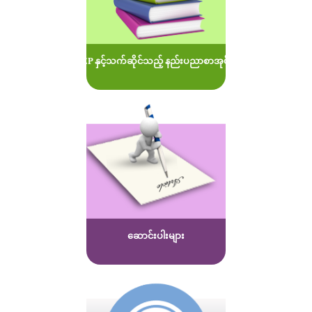
MOEP နှင့်သက်ဆိုင်သည့် နည်းပညာစာအုပ်များ
ဆောင်းပါးများ