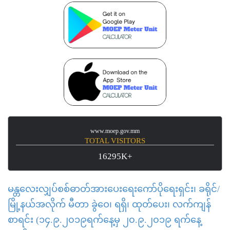
www.moep.gov.mm
TOTAL VISITORS
16295K+
မန္တလေးလျှပ်စစ်ဓာတ်အားပေးရေးကော်ပိုရေးရှင်း၊ ခရိုင်/
မြို့နယ်အလိုက် မီတာ ခွဲဝေ၊ ရရှိ၊ ထုတ်ပေး၊ လက်ကျန်
စာရင်း (၁၄.၉.၂၀၁၉ရက်နေ့မှ ၂၀.၉.၂၀၁၉ ရက်နေ့