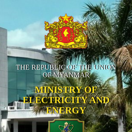
THE REPUBLIC OF THE UNION
OF MYANMAR
MINISTRY OF
ELECTRICITY AND
ENERGY