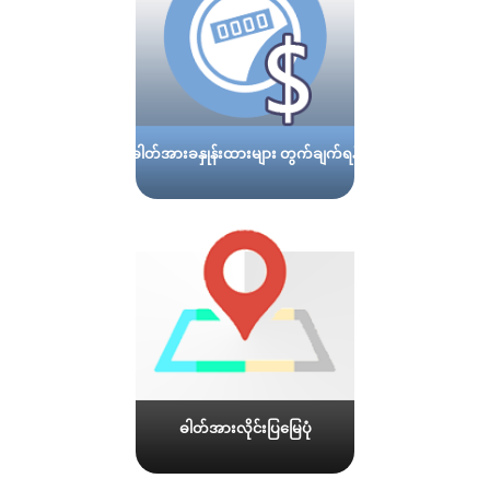
ဓါတ်အားခနှုန်းထားများ တွက်ချက်ရန်
ဓါတ်အားလိုင်းပြမြေပုံ