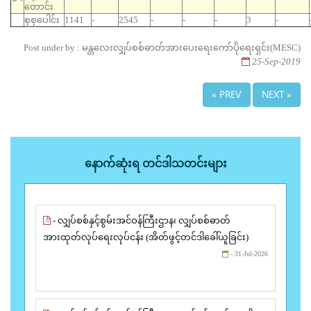
တောင်း
စုစုပေါင်း
1141
-
2545
-
-
-
3
-
Post under by : မန္တလေးလျှပ်စစ်ဓာတ်အားပေးရေးကော်ပိုရေးရှင်း(MESC)
25-Sep-2019
« PREV
NEXT »
နောက်ဆုံးရ တင်ဒါသတင်းများ
- လျှပ်စစ်နှင့်စွမ်းအင်ဝန်ကြီးဌာန၊ လျှပ်စစ်ဓာတ်
အားထုတ်လုပ်ရေးလုပ်ငန်း (အိတ်ဖွင့်တင်ဒါခေါ်ယူခြင်း)
- 31-Jul-2026