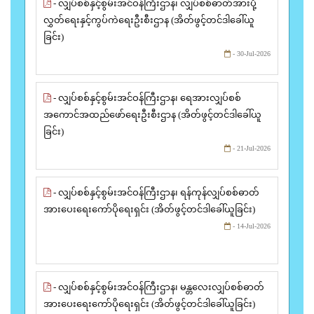
- လျှပ်စစ်နှင့်စွမ်းအင်ဝန်ကြီးဌာန၊ လျှပ်စစ်ဓာတ်အားပို့
လွှတ်ရေးနှင့်ကွပ်ကဲရေးဦးစီးဌာန (အိတ်ဖွင့်တင်ဒါခေါ်ယူ
ခြင်း)
- 30-Jul-2026
- လျှပ်စစ်နှင့်စွမ်းအင်ဝန်ကြီးဌာန၊ ရေအားလျှပ်စစ်
အကောင်အထည်ဖော်ရေးဦးစီးဌာန (အိတ်ဖွင့်တင်ဒါခေါ်ယူ
ခြင်း)
- 21-Jul-2026
- လျှပ်စစ်နှင့်စွမ်းအင်ဝန်ကြီးဌာန၊ ရန်ကုန်လျှပ်စစ်ဓာတ်
အားပေးရေးကော်ပိုရေးရှင်း (အိတ်ဖွင့်တင်ဒါခေါ်ယူခြင်း)
- 14-Jul-2026
- လျှပ်စစ်နှင့်စွမ်းအင်ဝန်ကြီးဌာန၊ မန္တလေးလျှပ်စစ်ဓာတ်
အားပေးရေးကော်ပိုရေးရှင်း (အိတ်ဖွင့်တင်ဒါခေါ်ယူခြင်း)