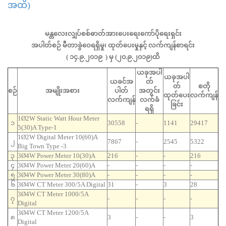
အထိ)​​​​​​​
မန္တလေးလျှပ်စစ်ဓာတ်အားပေးရေးကော်ပိုရေးရှင်း
အပါတ်စဉ် မီတာခွဲဝေရရှိမှု၊ ထုတ်ပေးမှုနှင့် လက်ကျန်စာရင်း
( ၁၄.၉.၂၀၁၉ ) မှ (၂၀.၉.၂၀၁၉)ထိ
ယခုအပါ
ယခုအပါ
ယခင်အ
တ်
တ်
စတို
စဉ်
အမျိုးအစား
ပါတ်
အတွင်း
ထုတ်ပေး
လက်ကျန်
လက်ကျန်
လက်ခံ
ခြင်း
ရရှိ
1Ø2W Static Watt Hour Meter
၁
30558
-
1141
29417
5(30)A Type-1
1Ø2W Digital Meter 10(60)A
၂
7867
-
2545
5322
Big Town Type -3
၃
3Ø4W Power Meter 10(30)A
216
-
-
216
၄
3Ø4W Power Meter 20(60)A
-
-
-
-
၅
3Ø4W Power Meter 30(80)A
-
-
-
-
၆
3Ø4W CT Meter 300/5A Digital
31
-
3
28
3Ø4W CT Meter 1000/5A
၇
-
-
-
-
Digital
3Ø4W CT Meter 1200/5A
၈
3
-
-
3
Digital