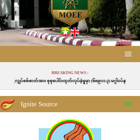
Toggle
naviga
BREAKING NEWS :
ုပေါင်းထုတ်လုပ်ခဲ့မှုမှာ (၆၈၉၁၁.၃) မဂ္ဂါဝပ်နာရီဖြစ်ပါသည်။
Ignite Source
Toggle
naviga