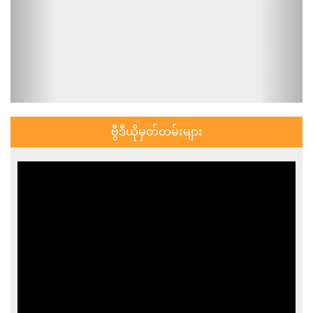
ဗွီဒီယိုမှတ်တမ်းများ