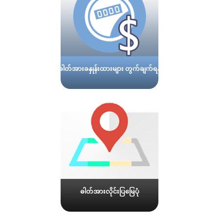
ဓါတ်အားခနှုန်းထားများ တွက်ချက်ရန်
ဓါတ်အားလိုင်းပြမြေပုံ