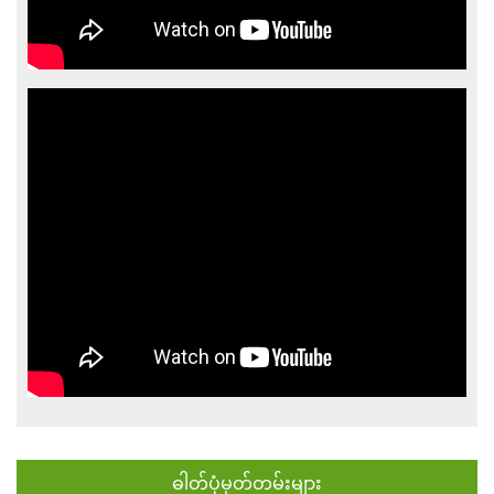
ဓါတ်ပုံမှတ်တမ်းများ