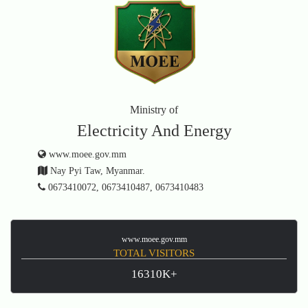
Ministry of
Electricity And Energy
www.moee.gov.mm
Nay Pyi Taw, Myanmar.
0673410072, 0673410487, 0673410483
www.moee.gov.mm
TOTAL VISITORS
16310K+