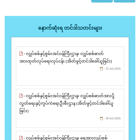
နောက်ဆုံးရ တင်ဒါသတင်းများ
- လျှပ်စစ်နှင့်စွမ်းအင်ဝန်ကြီးဌာန၊ လျှပ်စစ်ဓာတ်
အားထုတ်လုပ်ရေးလုပ်ငန်း (အိတ်ဖွင့်တင်ဒါခေါ်ယူခြင်း)
- 31-Jul-2026
- လျှပ်စစ်နှင့်စွမ်းအင်ဝန်ကြီးဌာန၊ လျှပ်စစ်ဓာတ်အားပို့
လွှတ်ရေးနှင့်ကွပ်ကဲရေးဦးစီးဌာန (အိတ်ဖွင့်တင်ဒါခေါ်ယူ
ခြင်း)
- 30-Jul-2026
- လျှပ်စစ်နှင့်စွမ်းအင်ဝန်ကြီးဌာန၊ ရေအားလျှပ်စစ်