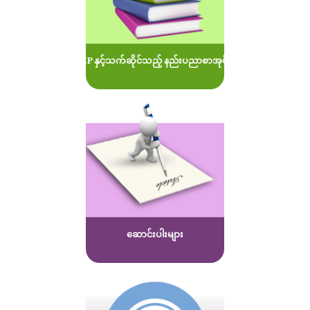
MOEP နှင့်သက်ဆိုင်သည့် နည်းပညာစာအုပ်များ
ဆောင်းပါးများ