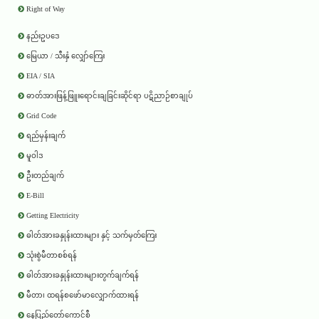
Right of Way
နည်းဥပဒေ
မြေယာ / သီးနှံ လျှော်ကြေး
EIA / SIA
ဓာတ်အားဖြန့်ဖြူးရောင်းချခြင်းဆိုင်ရာ ပဋိညာဉ်စာချုပ်
Grid Code
ရည်မှန်းချက်
မူဝါဒ
ဦးတည်ချက်
E-Bill
Getting Electricity
ဓါတ်အားခနှုန်းထားများ နှင့် သက်မှတ်ကြေး
သုံးစွဲမီတာစစ်ရန်
ဓါတ်အားခနှုန်းထားများတွက်ချက်ရန်
မီတာ၊ ထရန်စဖော်မာလျှောက်ထားရန်
နေပြည်တော်ကောင်စီ