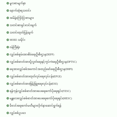
မူလစာမျက်နှာ
နောက်ဆုံးရသတင်း
အမိန့်ကြော်ငြာစာများ
သတင်းစာရှင်းလင်းချက်
သတင်းထုတ်ပြန်ချက်
MOEE သမိုင်း
ဝန်ကြီးရုံး
လျှပ်စစ်စွမ်းအားစီမံရေးဦးစီးဌာန(DEPP)
လျှပ်စစ်ဓာတ်အားပို့လွှတ်ရေးနှင့်ကွပ်ကဲရေးဦးစီးဌာန(DPTSC)
ရေအားလျှပ်စစ်အကောင်အထည်ဖော်ရေးဦးစီးဌာန(DHPI)
လျှပ်စစ်ဓာတ်အားထုတ်လုပ်ရေးလုပ်ငန်း(EPGE)
လျှပ်စစ်ဓာတ်အားဖြန့်ဖြူးရေးလုပ်ငန်း(ESE)
ရန်ကုန်လျှပ်စစ်ဓာတ်အားပေးရေးကော်ပိုရေးရှင်း(YESC)
မန္တလေးလျှပ်စစ်ဓာတ်အားပေးရေးကော်ပိုရေးရှင်း(MESC)
မီးလင်းရေးကော်မတီများလိုက်နာဆောင်ရွက်ရန်
လျှပ်စစ်ဥပဒေ