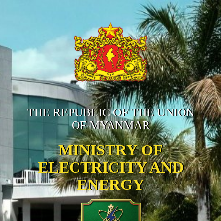
THE REPUBLIC OF THE UNION
OF MYANMAR
MINISTRY OF
ELECTRICITY AND
ENERGY