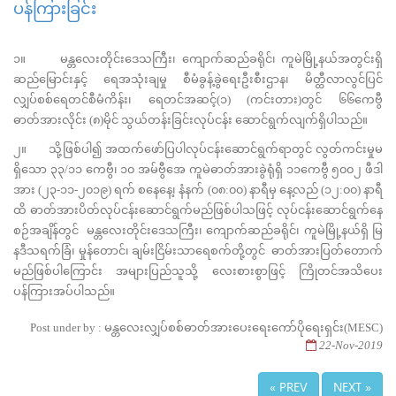
ပန်ကြားခြင်း
၁။ မန္တလေးတိုင်းဒေသကြီး၊ ကျောက်ဆည်ခရိုင်၊ ကူမဲမြို့နယ်အတွင်းရှိ
ဆည်မြောင်းနှင့် ရေအသုံးချမှု စီမံခွန့်ခွဲရေးဦးစီးဌာန၊ မိတ္ထီလာလွင်ပြင်
လျှပ်စစ်ရေတင်စီမံကိန်း၊ ရေတင်အဆင့်(၁) (ကင်းတား)တွင် ၆၆ကေဗွီ
ဓာတ်အားလိုင်း (၈)မိုင် သွယ်တန်းခြင်းလုပ်ငန်း ဆောင်ရွက်လျက်ရှိပါသည်။
၂။ သို့ဖြစ်ပါ၍ အထက်ဖော်ပြပါလုပ်ငန်းဆောင်ရွက်ရာတွင် လွတ်ကင်းမှုမ
ရှိသော ၃၃/၁၁ ကေဗွီ၊ ၁၀ အမ်ဗွီအေ ကူမဲဓာတ်အားခွဲရုံရှိ ၁၁ကေဗွီ ၅၀၀၂ ဖီဒါ
အား (၂၃-၁၁-၂၀၁၉) ရက် စနေနေ့၊ နံနက် (၀၈:၀၀) နာရီမှ နေ့လည် (၁၂:၀၀) နာရီ
ထိ ဓာတ်အားပိတ်လုပ်ငန်းဆောင်ရွက်မည်ဖြစ်ပါသဖြင့် လုပ်ငန်းဆောင်ရွက်နေ
စဉ်အချိန်တွင် မန္တလေးတိုင်းဒေသကြီး၊ ကျောက်ဆည်ခရိုင်၊ ကူမဲမြို့နယ်ရှိ မြ
နဒီသရက်ခြံ၊ မှုန်တောင်၊ ချမ်းငြိမ်းသာရေစက်တို့တွင် ဓာတ်အားပြတ်တောက်
မည်ဖြစ်ပါကြောင်း အများပြည်သူသို့ လေးစားစွာဖြင့် ကြိုတင်အသိပေး
ပန်ကြားအပ်ပါသည်။
Post under by : မန္တလေးလျှပ်စစ်ဓာတ်အားပေးရေးကော်ပိုရေးရှင်း(MESC)
22-Nov-2019
« PREV
NEXT »