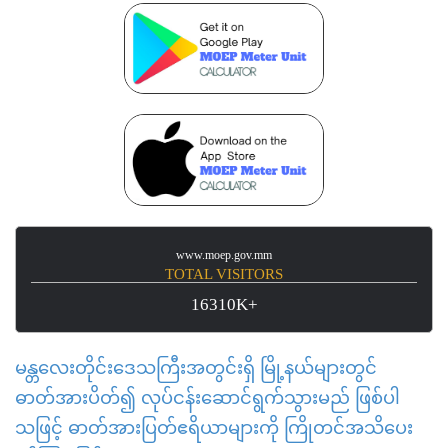
www.moep.gov.mm
TOTAL VISITORS
16310K+
မန္တလေးတိုင်းဒေသကြီးအတွင်းရှိ မြို့နယ်များတွင်
ဓာတ်အားပိတ်၍ လုပ်ငန်းဆောင်ရွက်သွားမည် ဖြစ်ပါ
သဖြင့် ဓာတ်အားပြတ်ဧရိယာများကို ကြိုတင်အသိပေး