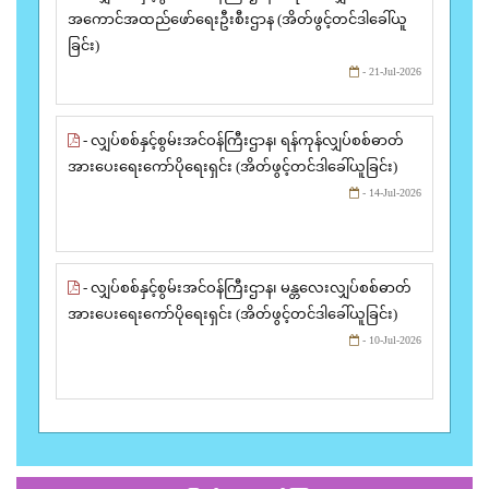
အကောင်အထည်ဖော်ရေးဦးစီးဌာန (အိတ်ဖွင့်တင်ဒါခေါ်ယူ
ခြင်း)
- 21-Jul-2026
- လျှပ်စစ်နှင့်စွမ်းအင်ဝန်ကြီးဌာန၊ ရန်ကုန်လျှပ်စစ်ဓာတ်
အားပေးရေးကော်ပိုရေးရှင်း (အိတ်ဖွင့်တင်ဒါခေါ်ယူခြင်း)
- 14-Jul-2026
- လျှပ်စစ်နှင့်စွမ်းအင်ဝန်ကြီးဌာန၊ မန္တလေးလျှပ်စစ်ဓာတ်
အားပေးရေးကော်ပိုရေးရှင်း (အိတ်ဖွင့်တင်ဒါခေါ်ယူခြင်း)
- 10-Jul-2026