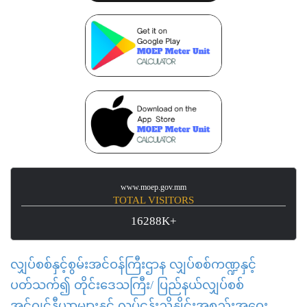
www.moep.gov.mm
TOTAL VISITORS
16288K+
လျှပ်စစ်နှင့်စွမ်းအင်ဝန်ကြီးဌာန လျှပ်စစ်ကဏ္ဍနှင့်
ပတ်သက်၍ တိုင်းဒေသကြီး/ ပြည်နယ်လျှပ်စစ်
အင်ဂျင်နီယာများနှင့် လုပ်ငန်းညှိနှိုင်းအစည်းအဝေး