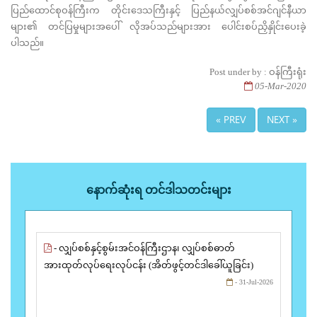
ပြည်ထောင်စုဝန်ကြီးက တိုင်းဒေသကြီးနှင့် ပြည်နယ်လျှပ်စစ်အင်ဂျင်နီယာ
များ၏ တင်ပြမှုများအပေါ် လိုအပ်သည်များအား ပေါင်းစပ်ညှိနှိုင်းပေးခဲ့
ပါသည်။
Post under by : ဝန်ကြီးရုံး
05-Mar-2020
« PREV
NEXT »
နောက်ဆုံးရ တင်ဒါသတင်းများ
- လျှပ်စစ်နှင့်စွမ်းအင်ဝန်ကြီးဌာန၊ လျှပ်စစ်ဓာတ်
အားထုတ်လုပ်ရေးလုပ်ငန်း (အိတ်ဖွင့်တင်ဒါခေါ်ယူခြင်း)
- 31-Jul-2026