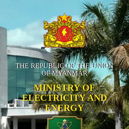
THE REPUBLIC OF THE UNION
OF MYANMAR
MINISTRY OF
ELECTRICITY AND
ENERGY