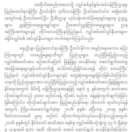
အဆိုပါအစည်းအဝေးသို့ လျှပ်စစ်နှင့်စွမ်းအင်ဝန်ကြီးဌာနမှ
ပြည်ထောင်စုဝန်ကြီး ဦးဝင်းခိုင်၊ ဒုတိယဝန်ကြီး ဦးခင်မောင်ဝင်း၊ အမြဲတမ်း
အတွင်းဝန် ဦးတင်မောင်ဦး၊ ဦးစီးဌာန/ လုပ်ငန်း/ကော်ပိုရေးရှင်းများမှ ဥက္ကဋ္ဌ
များ၊ ညွှန်ကြားရေးမှူးချုပ်များ၊ ဦးဆောင်ညွှန်ကြားရေးမှူးများ၊ ဌာန
အကြီးအကဲများနှင့် တိုင်းဒေသကြီးနှင့်ပြည်နယ် လျှပ်စစ်အင်ဂျင်နီယာများ၊
ခရိုင်လျှပ်စစ် အင်ဂျင်နီယာများ တက်ရောက်ကြပါသည်။
ရှေးဦးစွာ ပြည်ထောင်စုဝန်ကြီး ဦးဝင်းခိုင်က အဖွင့်အမှာစကား ပြော
ကြားရာတွင် လာမည့်နွေရာသီတွင် ပြည်သူများ တည်ငြိမ်ပြည့်ဝသည့်
လျှပ်စစ်ဓာတ်အား စဉ်ဆက်မပြတ် ဖြန့်ဖြူး ပေးနိုင်ရေး ဆောင်ရွက်ထားမှု
အခြေအနေများနှင့်ပတ်သက်၍ ပေါင်းစပ်ညှိနှိုင်းပေးရန် တိုင်း ဒေသကြီး/
ပြည်နယ် လျှပ်စစ်အင်ဂျင်နီယာများနှင့် တွေ့ဆုံဆွေးနွေးခြင်းဖြစ်ပါကြောင်း၊
ယခုလို ပြည်သူများအား တည်ငြိမ်ပြည့်ဝသည့် လျှပ်စစ်ဓာတ်အား ဖြန့်ဖြူးပေး
နိုင်ရေးအတွက် မိမိတို့ ဝန်ကြီးဌာနအနေဖြင့် နောင် ၅ နှစ်အတွက် ဓာတ်အား
လိုအပ်ချက်သည် ၃၀၀၀ မဂ္ဂါဝပ်ခန့် လိုအပ် မည်ဟု ခန့်မှန်းတွက်ချက်ခဲ့ခြင်း
ဖြစ်ကြောင်း၊ ထိုလိုအပ်ချက်အား ဖြည့်ဆည်းနိုင်ရေး တိုးတက် ထုတ်လုပ်ရန်
အတွက် ကြိုးပမ်းဆောင်ရွက်ခဲ့ရာ ၂၀၁၆ ခုနှစ်၊ ဧပြီလမှ ၂၀၁၉ ခုနှစ်၊
ဒီဇင်ဘာလအထိ ၉၀၄ မဂ္ဂါဝပ် တိုးတက်ထုတ်လုပ်ပေးနိုင်ခဲ့သည့်အတွက်
၂၀၁၆ ခုနှစ်တွင် နိုင်ငံတော် ဓာတ်အား စနစ်မှ လျှပ်စစ်မီးသုံးစွဲသူ ၃၄ % ရှိခဲ့ရာ
မှ ယခုအခါ ၅၀% အထိ တိုးတက် အောင် ဆောင်ရွက် ပေးနိုင်ခဲ့ပါကြောင်း၊