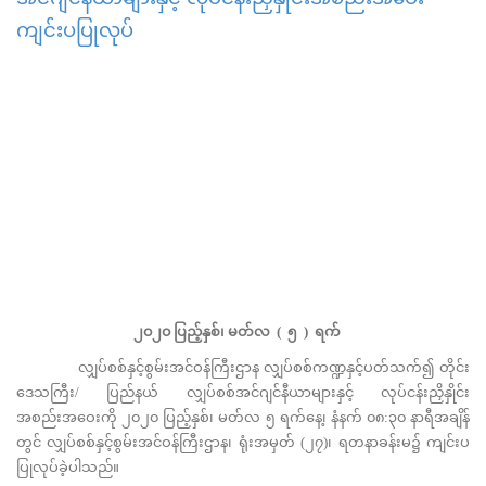
ကျင်းပပြုလုပ်
၂၀၂၀
ပြည့်နှစ်၊
မတ်လ
(
၅
)
ရက်
လျှပ်စစ်နှင့်စွမ်းအင်ဝန်ကြီးဌာန လျှပ်စစ်ကဏ္ဍနှင့်ပတ်သက်၍ တိုင်း
ဒေသကြီး/ ပြည်နယ် လျှပ်စစ်အင်ဂျင်နီယာများနှင့် လုပ်ငန်းညှိနှိုင်း
အစည်းအဝေးကို ၂၀၂၀ ပြည့်နှစ်၊ မတ်လ ၅ ရက်နေ့၊ နံနက် ၀၈:၃၀ နာရီအချိန်
တွင် လျှပ်စစ်နှင့်စွမ်းအင်ဝန်ကြီးဌာန၊ ရုံးအမှတ် (၂၇)၊ ရတနာခန်းမ၌ ကျင်းပ
ပြုလုပ်ခဲ့ပါသည်။