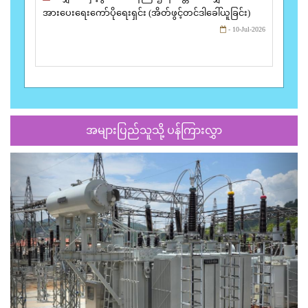
အားပေးရေးကော်ပိုရေးရှင်း (အိတ်ဖွင့်တင်ဒါခေါ်ယူခြင်း)
- 10-Jul-2026
အများပြည်သူသို့ ပန်ကြားလွှာ
Previous
Next