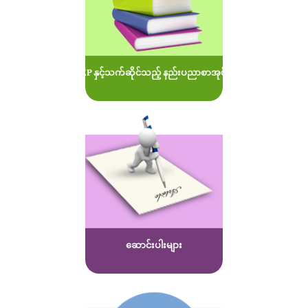
MOEP နှင့်သက်ဆိုင်သည့် နည်းပညာစာအုပ်များ
ဆောင်းပါးများ