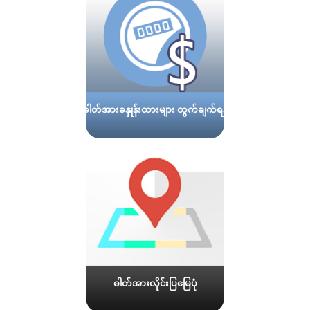
ဓါတ်အားခနှုန်းထားများ တွက်ချက်ရန်
ဓါတ်အားလိုင်းပြမြေပုံ