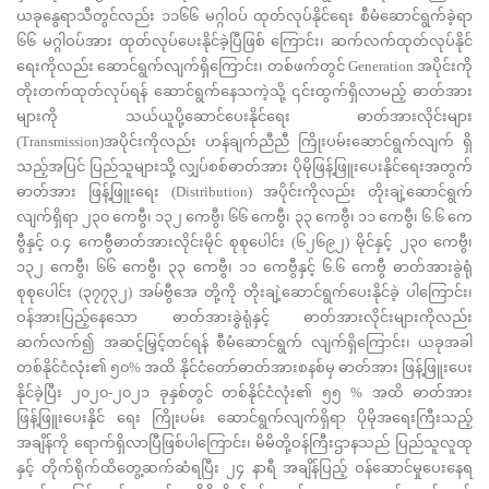
ယခုနွေရာသီတွင်လည်း ၁၁၆၆ မဂ္ဂါဝပ် ထုတ်လုပ်နိုင်ရေး စီမံဆောင်ရွက်ခဲ့ရာ
၆၆ မဂ္ဂါဝပ်အား ထုတ်လုပ်ပေးနိုင်ခဲ့ပြီဖြစ် ကြောင်း၊ ဆက်လက်ထုတ်လုပ်နိုင်
ရေးကိုလည်း ဆောင်ရွက်လျက်ရှိကြောင်း၊ တစ်ဖက်တွင် Generation အပိုင်းကို
တိုးတက်ထုတ်လုပ်ရန် ဆောင်ရွက်နေသကဲ့သို့ ၎င်းထွက်ရှိလာမည့် ဓာတ်အား
များကို သယ်ယူပို့ဆောင်ပေးနိုင်ရေး ဓာတ်အားလိုင်းများ
(Transmission)အပိုင်းကိုလည်း ဟန်ချက်ညီညီ ကြိုးပမ်းဆောင်ရွက်လျက် ရှိ
သည့်အပြင် ပြည်သူများသို့ လျှပ်စစ်ဓာတ်အား ပိုမိုဖြန့်ဖြူးပေးနိုင်ရေးအတွက်
ဓာတ်အား ဖြန့်ဖြူးရေး (Distribution) အပိုင်းကိုလည်း တိုးချဲ့ဆောင်ရွက်
လျက်ရှိရာ ၂၃၀ ကေဗွီ၊ ၁၃၂ ကေဗွီ၊ ၆၆ ကေဗွီ၊ ၃၃ ကေဗွီ၊ ၁၁ ကေဗွီ၊ ၆.၆ ကေ
ဗွီနှင့် ၀.၄ ကေဗွီဓာတ်အားလိုင်းမိုင် စုစုပေါင်း (၆၂၆၉၂) မိုင်နှင့် ၂၃၀ ကေဗွီ၊
၁၃၂ ကေဗွီ၊ ၆၆ ကေဗွီ၊ ၃၃ ကေဗွီ၊ ၁၁ ကေဗွီနှင့် ၆.၆ ကေဗွီ ဓာတ်အားခွဲရုံ
စုစုပေါင်း (၃၇၇၃၂) အမ်ဗွီအေ တို့ကို တိုးချဲ့ဆောင်ရွက်ပေးနိုင်ခဲ့ ပါကြောင်း၊
ဝန်အားပြည့်နေသော ဓာတ်အားခွဲရုံနှင့် ဓာတ်အားလိုင်းများကိုလည်း
ဆက်လက်၍ အဆင့်မြှင့်တင်ရန် စီမံဆောင်ရွက် လျက်ရှိကြောင်း၊ ယခုအခါ
တစ်နိုင်ငံလုံး၏ ၅၀% အထိ နိုင်ငံတော်ဓာတ်အားစနစ်မှ ဓာတ်အား ဖြန့်ဖြူးပေး
နိုင်ခဲ့ပြီး ၂၀၂၀-၂၀၂၁ ခုနှစ်တွင် တစ်နိုင်ငံလုံး၏ ၅၅ % အထိ ဓာတ်အား
ဖြန့်ဖြူးပေးနိုင် ရေး ကြိုးပမ်း ဆောင်ရွက်လျက်ရှိရာ ပိုမိုအရေးကြီးသည့်
အချိန်ကို ရောက်ရှိလာပြီဖြစ်ပါကြောင်း၊ မိမိတို့ဝန်ကြီးဌာနသည် ပြည်သူလူထု
နှင့် တိုက်ရိုက်ထိတွေ့ဆက်ဆံရပြီး ၂၄ နာရီ အချိန်ပြည့် ဝန်ဆောင်မှုပေးနေရ