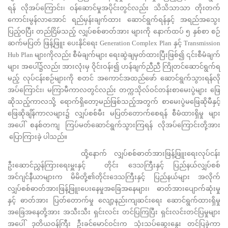
ရန် လိုအပ်ကြောင်း၊ ဝန်ဆောင်မှုအပိုင်းတွင်လည်း သိသိသာသာ တိုးတက်
ကောင်းမွန်လာအောင် ရည်မှန်းချက်ထား ဆောင်ရွက်ရန်နှင့် အရည်အသွေး
ပြည့်ဝပြီး တည်ငြိမ်သည့် လျှပ်စစ်ဓာတ်အား များကို နောက်ထပ် ၅ နှစ်စာ စဉ်
ဆက်မပြတ် ဖြန့်ဖြူး ပေးနိုင်ရေး Generation Complex Plan နှင့် Transmission
Hub Plan များကိုလည်း စီမံချက်များ ရေးဆွဲချမှတ်ထားပြီးဖြစ်၍ ၎င်းစီမံချက်
များ အပေါ်၌လည်း အားလုံးမှ ဝိုင်းဝန်း၍ ဟန်ချက်ညီညီ ကြိုတင်ဆောင်ရွက်ရ
မည့် လုပ်ငန်းစဉ်များကို စတင် အကောင်အထည်ဖော် ဆောင်ရွက်သွားရန်လို
အပ်ကြောင်း၊ မကြာမီကာလတွင်လည်း တက္ကသိုလ်ဝင်တန်းစာမေးပွဲများ ဖြေ
ဆိုသည့်ကာလသို့ ရောက်ရှိတော့မည်ဖြစ်သည့်အတွက် စာမေးပွဲမဖြေဆိုမီနှင့်
ဖြေဆိုချိန်ကာလများ၌ လျှပ်စစ်မီး မပြတ်တောက်စေရန် စီမံထားရှိမှု များ
အပေါ် စနစ်တကျ ကြပ်မတ်ဆောင်ရွက်သွားကြရန် လိုအပ်ကြောင်းတို့အား
ပြောကြားခဲ့ ပါသည်။
ထို့နောက် လျှပ်စစ်ဓာတ်အားဖြန့်ဖြူးရေးလုပ်ငန်း
ဦးဆောင်ညွှန်ကြားရေးမှူးနှင့် တိုင်း ဒေသကြီးနှင့် ပြည်နယ်လျှပ်စစ်
အင်ဂျင်နီယာများက မိမိတို့၏တိုင်းဒေသကြီးနှင့် ပြည်နယ်များ အလိုက်
လျှပ်စစ်ဓာတ်အားဖြန့်ဖြူးပေးနေမှုအခြေအနေများ၊ ဓာတ်အားပျောက်ဆုံးမှု
နှင့် ဓာတ်အား ပြတ်တောက်မှု လျော့နည်းကျဆင်းရေး ဆောင်ရွက်ထားရှိမှု
အခြေအနေတို့အား အသီးသီး ရှင်းလင်း တင်ပြကြပြီး ရှင်းလင်းတင်ပြမှုများ
အပေါ် ဒုတိယဝန်ကြီး ဦးခင်မောင်ဝင်းက သုံးသပ်ဆွေးနွေး တင်ပြခဲ့ကာ