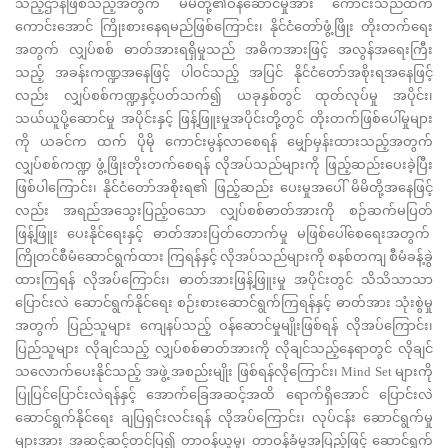
သည့်ဌာနဖြစ်သည့်အတွက် မိမိတို့၏ဝန်ဆောင်မှုအား ကောင်းသည်ထက်
ကောင်းအောင် ကြိုးစားနေရမည်ဖြစ်ကြောင်း၊ နိုင်ငံတော်ဖွံ့ဖြိုး တိုးတက်ရေး
အတွက် လျှပ်စစ် ဓာတ်အားရရှိမှုသည် အဓိကအားဖြင့် အလွန်အရေးကြီး
သည့် အခန်းကဏ္ဍအနေဖြင့် ပါဝင်သည့် အပြင် နိုင်ငံတော်အစိုးရအနေဖြင့်
လည်း လျှပ်စစ်ကဏ္ဍနှင့်ပတ်သက်၍ ယခုနှစ်တွင် ထုတ်လုပ်မှု အပိုင်း၊
သယ်ယူပို့ဆောင်မှု အပိုင်းနှင့် ဖြန့်ဖြူးမှုအပိုင်းတို့တွင် တိုးတက်ဖြစ်ပေါ်မှုများ
ကို ယခင်က ထက် ပိုမို ကောင်းမွန်လာစေရန် မျှော်မှန်းထားသည့်အတွက်
လျှပ်စစ်ကဏ္ဍ ဖွံ့ဖြိုးတိုးတက်စေရန် လိုအပ်သည်များကို ဖြည့်ဆည်းပေးခဲ့ပြီး
ဖြစ်ပါကြောင်း၊ နိုင်ငံတော်အစိုးရ၏ ဖြည့်ဆည်း ပေးမှုအပေါ် မိမိတို့အနေဖြင့်
လည်း အရည်အသွေးပြည့်ဝသော လျှပ်စစ်ဓာတ်အားကို စဉ်ဆက်မပြတ်
ဖြန့်ဖြူး ပေးနိုင်ရေးနှင့် ဓာတ်အားပြတ်တောက်မှု မဖြစ်ပေါ်စေရေးအတွက်
ကြိုတင်စီမံဆောင်ရွက်ထား ကြရန်နှင့် လိုအပ်သည်များကို စနစ်တကျ စီမံခန့်ခွဲ
ထားကြရန် လိုအပ်ကြောင်း၊ ဓာတ်အားဖြန့်ဖြူးမှု အပိုင်းတွင် သိသိသာသာ
ပြောင်းလဲ ဆောင်ရွက်နိုင်ရေး စဉ်းစားဆောင်ရွက်ကြရန်နှင့် ဓာတ်အား သုံးစွဲမှု
အတွက် ပြည်သူများ ကျေနပ်သည့် ဝန်ဆောင်မှုမျိုးဖြစ်ရန် လိုအပ်ကြောင်း၊
ပြည်သူများ လိုချင်သည့် လျှပ်စစ်ဓာတ်အားကို လိုချင်သည့်နေရာတွင် လိုချင်
သလောက်ပေးနိုင်သည့် အဖွဲ့ အစည်းမျိုး ဖြစ်ရန်လိုကြောင်း၊ Mind Set များကို
ပြုပြင်ပြောင်းလဲရန်နှင့် အောက်ခြေအဆင့်အထိ ရောက်ရှိအောင် ပြောင်းလဲ
ဆောင်ရွက်နိုင်ရေး ချပြရှင်းလင်းရန် လိုအပ်ကြောင်း၊ လုပ်ငန်း ဆောင်ရွက်မှု
များအား အဆင့်ဆင့်တင်ပြ၍ တာဝန်ယူမှု၊ တာဝန်ခံမှုအပြည့်ဖြင့် ဆောင်ရွက်