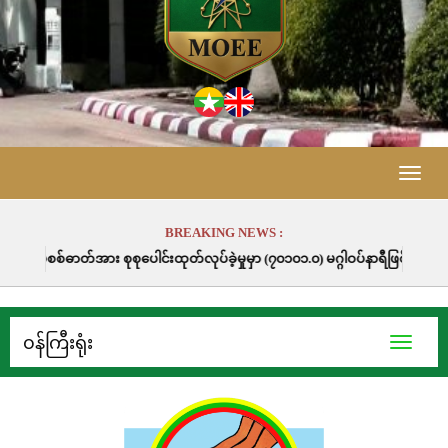
Toggle
naviga
BREAKING NEWS :
င်းထုတ်လုပ်ခဲ့မှုမှာ (၇၀၁၀၁.၀) မဂ္ဂါဝပ်နာရီဖြစ်ပါသည်။
၀န်ကြီးရုံး
Toggle
navigati