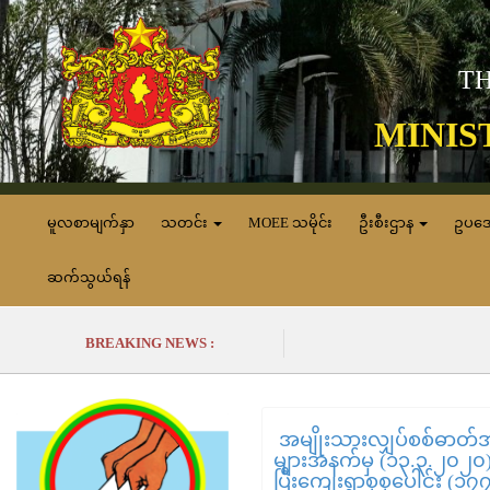
TH
MINIS
မူလစာမျက်နှာ
သတင်း
MOEE သမိုင်း
ဦးစီးဌာန
ဥပဒ
ဆက်သွယ်ရန်
BREAKING NEWS :
အမျိုးသားလျှပ်စစ်ဓာတ်အ
များအနက်မှ (၁၃.၃.၂၀၂၀) 
ပြီးကျေးရွာစုစုပေါင်း (၁၇