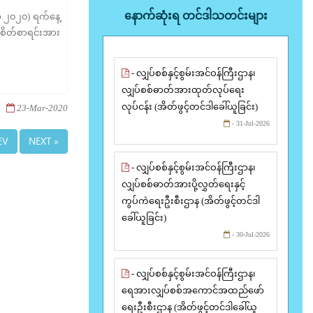
နောက်ဆုံးရ တင်ဒါသတင်းများ
၃.၂၀၂၀) ရက်နေ့
းစိတ်စာရင်းအား
- လျှပ်စစ်နှင့်စွမ်းအင်ဝန်ကြီးဌာန၊
လျှပ်စစ်ဓာတ်အားထုတ်လုပ်ရေး
လုပ်ငန်း (အိတ်ဖွင့်တင်ဒါခေါ်ယူခြင်း)
23-Mar-2020
- 31-Jul-2026
EV
NEXT »
- လျှပ်စစ်နှင့်စွမ်းအင်ဝန်ကြီးဌာန၊
လျှပ်စစ်ဓာတ်အားပို့လွှတ်ရေးနှင့်
ကွပ်ကဲရေးဦးစီးဌာန (အိတ်ဖွင့်တင်ဒါ
ခေါ်ယူခြင်း)
- 30-Jul-2026
- လျှပ်စစ်နှင့်စွမ်းအင်ဝန်ကြီးဌာန၊
ရေအားလျှပ်စစ်အကောင်အထည်ဖော်
ရေးဦးစီးဌာန (အိတ်ဖွင့်တင်ဒါခေါ်ယူ