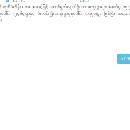
းစီမံကိန်း ပထမအဆင့်ဖြင့် ဆောင်ရွက်လျှက်ရှိသောကျေးရွာများအနက်မှ (၁၃.
င်း (၂၄၆၄)ရွာနှင့် မီးလင်းပြီးကျေးရွာစုစုပေါင်း (၁၇၇၁)ရွာ ဖြစ်ပြီး အသေ
။
« PR