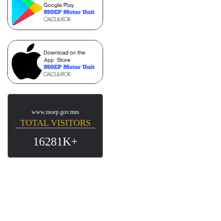
www.moep.gov.mm
TOTAL VISITORS
16281K+