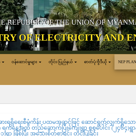
E REPUBLIC OF THE UNION OF MYAN
TRY OF ELECTRICITY AND 
ေ
ဝန်ဆောင်မှုများ
တိုင်း/ပြည်နယ်
ဓာတ်ပုံ/ဗွီဒီယို
NEP PLA
ားရရှိရေးစီမံကိန်း ပထမအဆင့်ဖြင့် ဆောင်ရွက်လျှက်ရှိသေ
ရက်နေ့အထိ တည်ဆောက်ပြီးကျေးရွာ စုစုပေါင်း (၂၄၆၄)ရွာနှင
၇၁)ရွာ ဖြစ်ပြီး အသေးစိတ်စာရင်း တင်ပြခြင်း