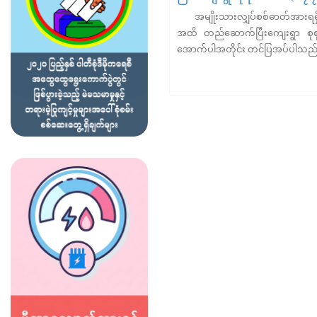
အမျိုးသားလျှပ်စစ်ဓာတ်အားရရှိရေ
အထိ တည်ဆောက်ပြီးကျေးရွာ စုစုပေါ
အောက်ပါအတိုင်း တင်ပြအပ်ပါသည်