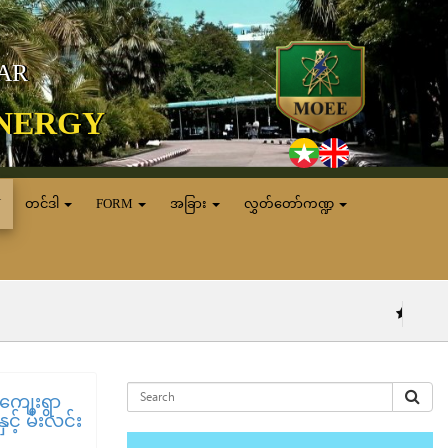
MAR
ENERGY
N
တင်ဒါ
FORM
အခြား
လွှတ်တော်ကဏ္ဍ
(၅.၈.၂၀၂၆) ရက်နေ
ာကျေးရွာ
့် မီးလင်း