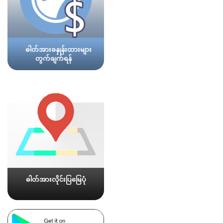
ဓါတ်အားခနှုန်းထားများ
တွက်ချက်ရန်
ဓါတ်အားလိုင်းပြမြေပုံ