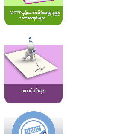
MOEP နှင့်သက်ဆိုင်သည့် နည်း
ပညာစာအုပ်များ
ဆောင်းပါးများ