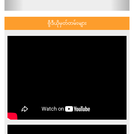
ဗွီဒီယိုမှတ်တမ်းများ