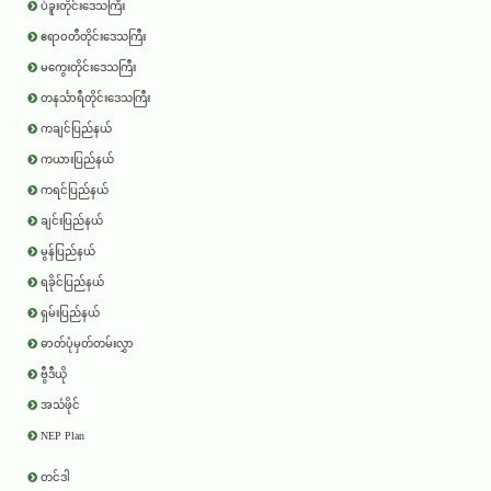
ပဲခူးတိုင်းဒေသကြီး
ဧရာ၀တီတိုင်းဒေသကြီး
မကွေးတိုင်းဒေသကြီး
တနင်္သာရီတိုင်းဒေသကြီး
ကချင်ပြည်နယ်
ကယားပြည်နယ်
ကရင်ပြည်နယ်
ချင်းပြည်နယ်
မွန်ပြည်နယ်
ရခိုင်ပြည်နယ်
ရှမ်းပြည်နယ်
ဓာတ်ပုံမှတ်တမ်းလွှာ
ဗွီဒီယို
အသံဖိုင်
NEP Plan
တင်ဒါ