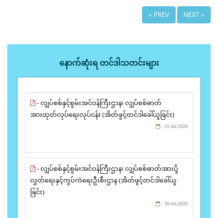
« PREV
NEXT »
နောက်ဆုံးရ တင်ဒါသတင်းများ
- လျှပ်စစ်နှင့်စွမ်းအင်ဝန်ကြီးဌာန၊ လျှပ်စစ်ဓာတ်
အားထုတ်လုပ်ရေးလုပ်ငန်း (အိတ်ဖွင့်တင်ဒါခေါ်ယူခြင်း)
- 31-Jul-2026
- လျှပ်စစ်နှင့်စွမ်းအင်ဝန်ကြီးဌာန၊ လျှပ်စစ်ဓာတ်အားပို့
လွှတ်ရေးနှင့်ကွပ်ကဲရေးဦးစီးဌာန (အိတ်ဖွင့်တင်ဒါခေါ်ယူ
ခြင်း)
- 30-Jul-2026