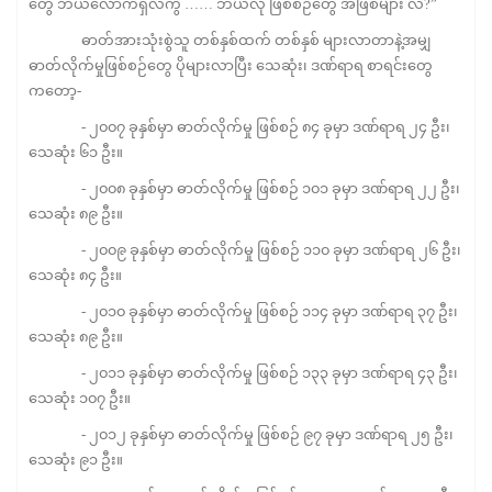
တွေ ဘယ်လောက်ရှိလဲကွ …… ဘယ်လို ဖြစ်စဉ်တွေ အဖြစ်များ လဲ?”
ဓာတ်အားသုံးစွဲသူ တစ်နှစ်ထက် တစ်နှစ် များလာတာနဲ့အမျှ
ဓာတ်လိုက်မှုဖြစ်စဉ်တွေ ပိုများလာပြီး သေဆုံး၊ ဒဏ်ရာရ စာရင်းတွေ
ကတော့-
- ၂၀၀၇ ခုနှစ်မှာ ဓာတ်လိုက်မှု ဖြစ်စဉ် ၈၄ ခုမှာ ဒဏ်ရာရ ၂၄ ဦး၊
သေဆုံး ၆၁ ဦး။
- ၂၀၀၈ ခုနှစ်မှာ ဓာတ်လိုက်မှု ဖြစ်စဉ် ၁၀၁ ခုမှာ ဒဏ်ရာရ ၂၂ ဦး၊
သေဆုံး ၈၉ ဦး။
- ၂၀၀၉ ခုနှစ်မှာ ဓာတ်လိုက်မှု ဖြစ်စဉ် ၁၁၀ ခုမှာ ဒဏ်ရာရ ၂၆ ဦး၊
သေဆုံး ၈၄ ဦး။
- ၂၀၁၀ ခုနှစ်မှာ ဓာတ်လိုက်မှု ဖြစ်စဉ် ၁၁၄ ခုမှာ ဒဏ်ရာရ ၃၇ ဦး၊
သေဆုံး ၈၉ ဦး။
- ၂၀၁၁ ခုနှစ်မှာ ဓာတ်လိုက်မှု ဖြစ်စဉ် ၁၃၃ ခုမှာ ဒဏ်ရာရ ၄၃ ဦး၊
သေဆုံး ၁၀၇ ဦး။
- ၂၀၁၂ ခုနှစ်မှာ ဓာတ်လိုက်မှု ဖြစ်စဉ် ၉၇ ခုမှာ ဒဏ်ရာရ ၂၅ ဦး၊
သေဆုံး ၉၁ ဦး။