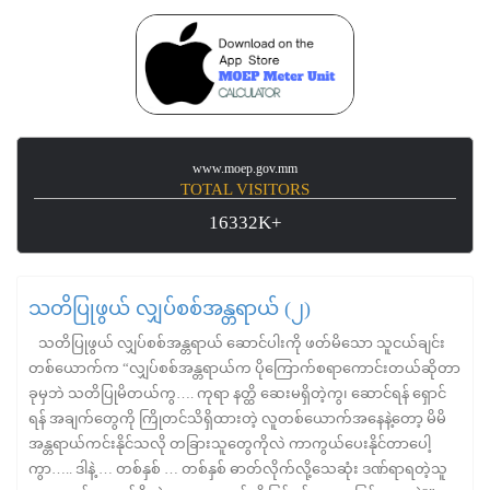
www.moep.gov.mm
TOTAL VISITORS
16332K+
သတိပြုဖွယ် လျှပ်စစ်အန္တရာယ် (၂)
သတိပြုဖွယ် လျှပ်စစ်အန္တရာယ် ဆောင်ပါးကို ဖတ်မိသော သူငယ်ချင်း
တစ်ယောက်က “လျှပ်စစ်အန္တရာယ်က ပိုကြောက်စရာကောင်းတယ်ဆိုတာ
ခုမှဘဲ သတိပြုမိတယ်ကွ…. ကုရာ နတ္ထိ ဆေးမရှိတဲ့ကွ၊ ဆောင်ရန် ရှောင်
ရန် အချက်တွေကို ကြိုတင်သိရှိထားတဲ့ လူတစ်ယောက်အနေနဲ့တော့ မိမိ
အန္တရာယ်ကင်းနိုင်သလို တခြားသူတွေကိုလဲ ကာကွယ်ပေးနိုင်တာပေါ့
ကွာ….. ဒါနဲ့ … တစ်နှစ် … တစ်နှစ် ဓာတ်လိုက်လို့သေဆုံး ဒဏ်ရာရတဲ့သူ