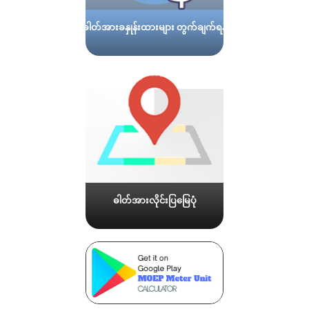
ဓါတ်အားခနှုန်းထားများ တွက်ချက်ရန်
ဓါတ်အားလိုင်းပြမြေပုံ