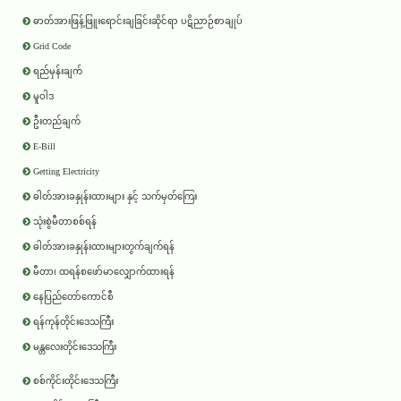
ဓာတ်အားဖြန့်ဖြူးရောင်းချခြင်းဆိုင်ရာ ပဋိညာဉ်စာချုပ်
Grid Code
ရည်မှန်းချက်
မူဝါဒ
ဦးတည်ချက်
E-Bill
Getting Electricity
ဓါတ်အားခနှုန်းထားများ နှင့် သက်မှတ်ကြေး
သုံးစွဲမီတာစစ်ရန်
ဓါတ်အားခနှုန်းထားများတွက်ချက်ရန်
မီတာ၊ ထရန်စဖော်မာလျှောက်ထားရန်
နေပြည်တော်ကောင်စီ
ရန်ကုန်တိုင်းဒေသကြီး
မန္တလေးတိုင်းဒေသကြီး
စစ်ကိုင်းတိုင်းဒေသကြီး