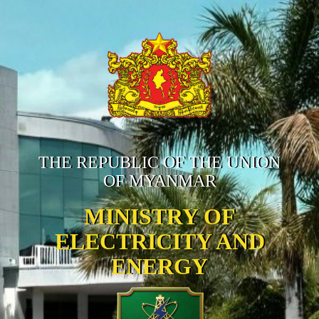
THE REPUBLIC OF THE UNION
OF MYANMAR
MINISTRY OF
ELECTRICITY AND
ENERGY