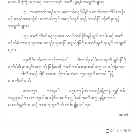
သော မီးကြိုးများနှင့် ပတ်သက်၍ သတိပြုရန် အချက်များ။
(၄) အဆောက်အဦများ ဆောက်လုပ်ခြင်း၊ ဓာတ်အားလိုင်းအနီး
နှင့် ဓာတ်အားလိုင်း အောက်တွင် အလုပ်လုပ်ရာ၌ သတိပြုလိုက်နာရန်
အချက်များ။
(၅) ဓာတ်လိုက်နေသူအား ကယ်တင်နိုင်ရန် နည်းလမ်းနှင့် ဓာတ်
လိုက်ခံထားရသူအား ရှေးဦးသူနာပြုစုနည်းဖြင့် ဆောင်ရွက်ရမည့် အချက်
များ။
လူတိုင်း သိထားသင့်တာပေါ့ ....... ငါလည်း ငါ့မိသားစုကို ရှင်းပြဖို့
နဲ့ အိမ်နီးနားချင်းတွေ ကို ဖြန့်ဝေဖို့ လက်ကမ်းစာစောင်တွေ ပေးပါအုံးကွာ
……… ငါသိသလို ငါ့မိသားစု၊ ငါ့လမ်းထဲက လူတွေသိအောင် ဖြန့်
ပေးလိုက်မယ် …….
အေးကွာ …… သာဓုပါ …… ငွေမကုန်ဘဲ အကျိုးရှိစွာနဲ့ လျှပ်စစ်
အန္တရာယ်က ကာကွယ်ပေးနိုင်အောင် လျှပ်စစ်အသိတွေ ရရှိအောင်
ဆောင်ရွက်ပေးလို့ ထာဝရကုသိုလ် တစ်မျိုးပေါ့ကွာ ………
ဝေယံ
02-Jan-2018