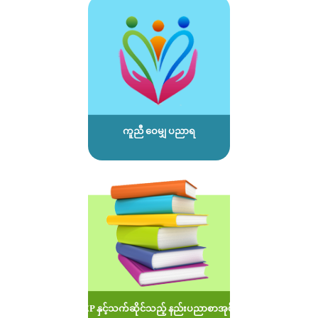
ကူညီ ဝေမျှ ပညာရ
MOEP နှင့်သက်ဆိုင်သည့် နည်းပညာစာအုပ်များ