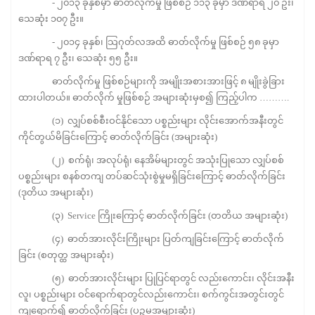
- ၂၀၁၃ ခုနှစ်မှာ ဓာတ်လိုက်မှု ဖြစ်စဉ် ၁၁၃ ခုမှာ ဒဏ်ရာရ ၂၀ ဦး၊
သေဆုံး ၁၀၇ ဦး။
- ၂၀၁၄ ခုနှစ်၊ သြဂုတ်လအထိ ဓာတ်လိုက်မှု ဖြစ်စဉ် ၅၈ ခုမှာ
ဒဏ်ရာရ ၇ ဦး၊ သေဆုံး ၅၅ ဦး။
ဓာတ်လိုက်မှု ဖြစ်စဉ်များကို အမျိုးအစားအားဖြင့် ၈ မျိုးခွဲခြား
ထားပါတယ်။ ဓာတ်လိုက် မှုဖြစ်စဉ် အများဆုံးမှစ၍ ကြည့်ပါက ……….
(၁) လျှပ်စစ်စီးဝင်နိုင်သော ပစ္စည်းများ လိုင်းအောက်အနီးတွင်
ကိုင်တွယ်မိခြင်းကြောင့် ဓာတ်လိုက်ခြင်း (အများဆုံး)
(၂) စက်ရုံ၊ အလုပ်ရုံ၊ နေအိမ်များတွင် အသုံးပြုသော လျှပ်စစ်
ပစ္စည်းများ စနစ်တကျ တပ်ဆင်သုံးစွဲမှုမရှိခြင်းကြောင့် ဓာတ်လိုက်ခြင်း
(ဒုတိယ အများဆုံး)
(၃) Service ကြိုးကြောင့် ဓာတ်လိုက်ခြင်း (တတိယ အများဆုံး)
(၄) ဓာတ်အားလိုင်းကြိုးများ ပြတ်ကျခြင်းကြောင့် ဓာတ်လိုက်
ခြင်း (စတုတ္ထ အများဆုံး)
(၅) ဓာတ်အားလိုင်းများ ပြုပြင်ရာတွင် လည်းကောင်း၊ လိုင်းအနီး
လူ၊ ပစ္စည်းများ ဝင်ရောက်ရာတွင်လည်းကောင်း၊ စက်ကွင်းအတွင်းတွင်
ကျရောက်၍ ဓာတ်လိုက်ခြင်း (ပဉ္စမအများဆုံး)