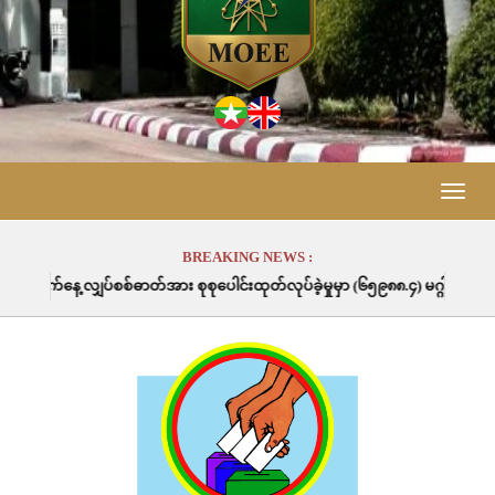
Toggle
naviga
BREAKING NEWS :
်ဓာတ်အား စုစုပေါင်းထုတ်လုပ်ခဲ့မှုမှာ (၆၅၉၈၈.၄) မဂ္ဂါဝပ်နာရီဖြစ်ပါသည်။