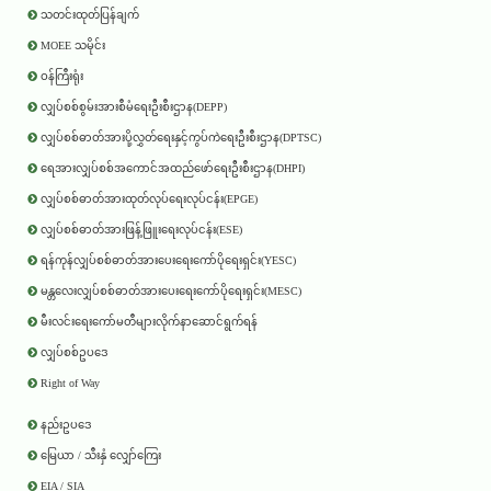
သတင်းထုတ်ပြန်ချက်
MOEE သမိုင်း
ဝန်ကြီးရုံး
လျှပ်စစ်စွမ်းအားစီမံရေးဦးစီးဌာန(DEPP)
လျှပ်စစ်ဓာတ်အားပို့လွှတ်ရေးနှင့်ကွပ်ကဲရေးဦးစီးဌာန(DPTSC)
ရေအားလျှပ်စစ်အကောင်အထည်ဖော်ရေးဦးစီးဌာန(DHPI)
လျှပ်စစ်ဓာတ်အားထုတ်လုပ်ရေးလုပ်ငန်း(EPGE)
လျှပ်စစ်ဓာတ်အားဖြန့်ဖြူးရေးလုပ်ငန်း(ESE)
ရန်ကုန်လျှပ်စစ်ဓာတ်အားပေးရေးကော်ပိုရေးရှင်း(YESC)
မန္တလေးလျှပ်စစ်ဓာတ်အားပေးရေးကော်ပိုရေးရှင်း(MESC)
မီးလင်းရေးကော်မတီများလိုက်နာဆောင်ရွက်ရန်
လျှပ်စစ်ဥပဒေ
Right of Way
နည်းဥပဒေ
မြေယာ / သီးနှံ လျှော်ကြေး
EIA / SIA