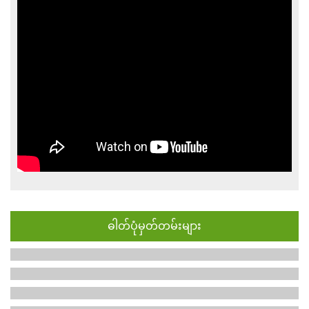
ဓါတ်ပုံမှတ်တမ်းများ