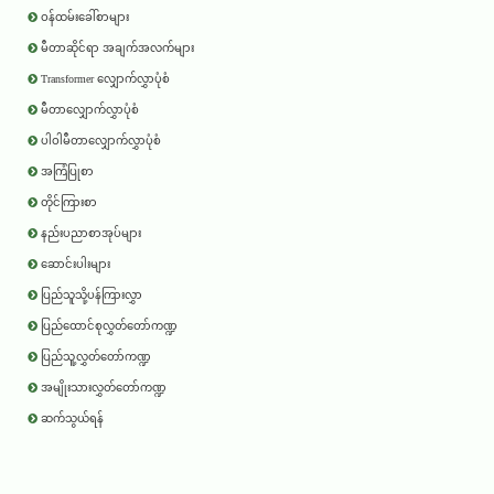
ဝန်ထမ်းခေါ်စာများ
မီတာဆိုင်ရာ အချက်အလက်များ
Transformer လျှောက်လွှာပုံစံ
မီတာလျှောက်လွှာပုံစံ
ပါဝါမီတာလျှောက်လွှာပုံစံ
အကြံပြုစာ
တိုင်ကြားစာ
နည်းပညာစာအုပ်များ
ဆောင်းပါးများ
ပြည်သူသို့ပန်ကြားလွှာ
ပြည်ထောင်စုလွှတ်တော်ကဏ္ဍ
ပြည်သူ့လွှတ်တော်ကဏ္ဍ
အမျိုးသားလွှတ်တော်ကဏ္ဍ
ဆက်သွယ်ရန်