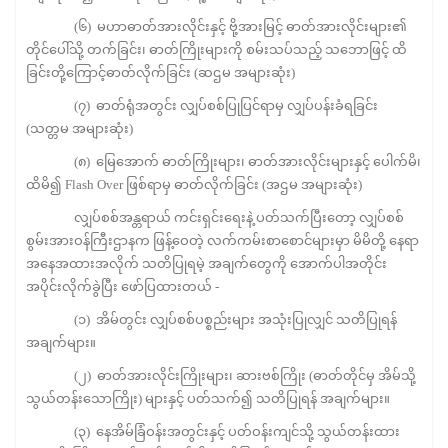
(၆) မဟာဓာတ်အားလိုင်းနှင့် ဗို့အားမြင့် ဓာတ်အားလိုင်းများ၏
တိုင်ပေါ်သို့ တက်ခြင်း၊ ဓာတ်ကြိုးများကို စမ်းသပ်သည့် သဘောဖြင့် ထိ
ခြင်းတို့ကြောင့်ဓာတ်လိုက်ခြင်း (ဆဌမ အများဆုံး)
(၇) ဓာတ်ရုံအတွင်း လျှပ်စစ်ပြုပြင်ရာမှ လျှပ်ပန်းခံရခြင်း
(သတ္တမ အများဆုံး)
(၈) မြေအောက် ဓာတ်ကြိုးများ၊ ဓာတ်အားလိုင်းများနှင့် ပေါက်မိ၊
ထိမိ၍ Flash Over ဖြစ်ရာမှ ဓာတ်လိုက်ခြင်း (အဌမ အများဆုံး)
လျှပ်စစ်အန္တရာယ် ကင်းရှင်းရေးနဲ့ ပတ်သက်ပြီးတော့ လျှပ်စစ်
စွမ်းအားဝန်ကြီးဌာနက ဖြန့်ဝေတဲ့ လက်ကမ်းစာစောင်များမှာ မိမိတို့ နေရာ
အနေအထားအလိုက် သတိပြုရမဲ့ အချက်တွေကို အောက်ပါအတိုင်း
အပိုင်းလိုက်ခွဲပြီး ဖော်ပြထားတယ် -
(၁) အိမ်တွင်း လျှပ်စစ်ပစ္စည်းများ အသုံးပြုလျှင် သတိပြုရန်
အချက်များ။
(၂) ဓာတ်အားလိုင်းကြိုးများ၊ ဆားဗစ်ကြိုး (ဓာတ်တိုင်မှ အိမ်သို့
သွယ်တန်းသောကြိုး) များနှင့် ပတ်သက်၍ သတိပြုရန် အချက်များ။
(၃) နေအိမ်ခြံဝန်းအတွင်းနှင့် ပတ်ဝန်းကျင်သို့ သွယ်တန်းထား