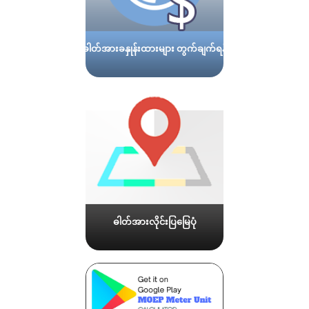
ဓါတ်အားခနှုန်းထားများ တွက်ချက်ရန်
ဓါတ်အားလိုင်းပြမြေပုံ