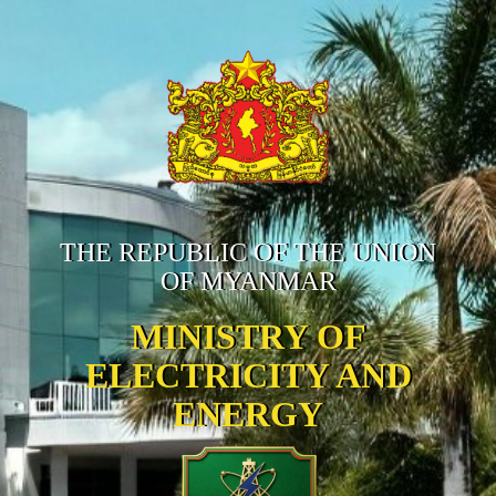
THE REPUBLIC OF THE UNION
OF MYANMAR
MINISTRY OF
ELECTRICITY AND
ENERGY