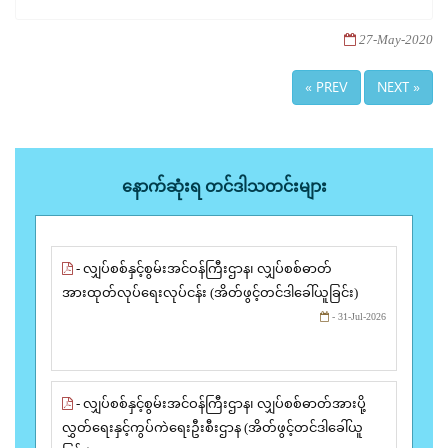
27-May-2020
« PREV
NEXT »
နောက်ဆုံးရ တင်ဒါသတင်းများ
- လျှပ်စစ်နှင့်စွမ်းအင်ဝန်ကြီးဌာန၊ လျှပ်စစ်ဓာတ်
အားထုတ်လုပ်ရေးလုပ်ငန်း (အိတ်ဖွင့်တင်ဒါခေါ်ယူခြင်း)
- 31-Jul-2026
- လျှပ်စစ်နှင့်စွမ်းအင်ဝန်ကြီးဌာန၊ လျှပ်စစ်ဓာတ်အားပို့
လွှတ်ရေးနှင့်ကွပ်ကဲရေးဦးစီးဌာန (အိတ်ဖွင့်တင်ဒါခေါ်ယူ