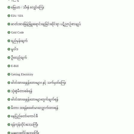
မြေယာ / သီးနှံ လျှော်ကြေး
EIA / SIA
ဓာတ်အားဖြန့်ဖြူးရောင်းချခြင်းဆိုင်ရာ ပဋိညာဉ်စာချုပ်
Grid Code
ရည်မှန်းချက်
မူဝါဒ
ဦးတည်ချက်
E-Bill
Getting Electricity
ဓါတ်အားခနှုန်းထားများ နှင့် သက်မှတ်ကြေး
သုံးစွဲမီတာစစ်ရန်
ဓါတ်အားခနှုန်းထားများတွက်ချက်ရန်
မီတာ၊ ထရန်စဖော်မာလျှောက်ထားရန်
နေပြည်တော်ကောင်စီ
ရန်ကုန်တိုင်းဒေသကြီး
မန္တလေးတိုင်းဒေသကြီး