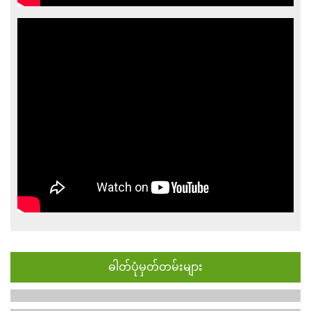
ဓါတ်ပုံမှတ်တမ်းများ