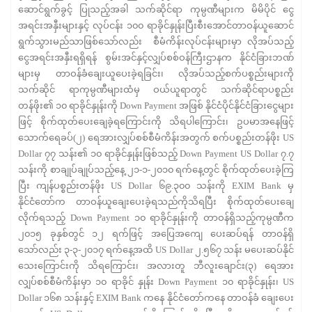
ဆောင်ရွက်ခွင့် ပြုသည့်အခါ သက်ဆိုင်ရာ ကုမ္ပဏီများက မိမိပိုင် ငွေ
အရင်းအနှီးများနှင့် လုပ်ငန်း ၁၀၀ ရာခိုင်နှုန်းပြီးစီးအောင်တာဝန်ယူဆောင်
ရွက်သွားမည်သာဖြစ်သော်လည်း စီမံကိန်းလုပ်ငန်းများမှာ လိုအပ်သည့်
ငွေအရင်းအနှီးရရှိရန် စွမ်းအင်နှင့်လျှပ်စစ်ဝန်ကြီးဌာနက နိုင်ငံခြားဘဏ်
များမှ တာဝန်ခံချေးယူပေးခဲ့ရခြင်း၊ လိုအပ်သည့်စက်ပစ္စည်းများကို
သက်ဆိုင် ရာကုမ္ပဏီများထံမှ ဝယ်ယူရာတွင် သက်ဆိုင်ရာပစ္စည်း
တန်ဖိုး၏ ၁၀ ရာခိုင်နှုန်းကို Down Payment အဖြစ် နိုင်ငံပိုင်နိုင်ငံခြားငွေများ
ဖြင့် စိုက်ထုတ်ပေးချေခဲ့ရကြောင်းကို သိရပါကြောင်း၊ ဥပမာအနေဖြင့်
သောက်ရေခပ်(၂) ရေအားလျှပ်စစ်စီမံကိန်းအတွက် စက်ပစ္စည်းတန်ဖိုး US
Dollar ၇၇ သန်း၏ ၁၀ ရာခိုင်နှုန်းဖြစ်သည့် Down Payment US Dollar ၇.၇
သန်းကို စာချုပ်ချုပ်သည့်နေ့ ၂၁-၁-၂၀၁၀ ရက်နေ့တွင် စိုက်ထုတ်ပေးခဲ့ကြ
ပြီး ကျန်ပစ္စည်းတန်ဖိုး US Dollar ၆၉.၃၀၀ သန်းကို EXIM Bank မှ
နိုင်ငံတော်က တာဝန်ယူချေးပေးခဲ့ရသည်ကိုသိရပြီး စိုက်ထုတ်ပေးချေ
လိုက်ရသည့် Down Payment ၁၀ ရာခိုင်နှုန်းကို တာဝန်ရှိသည့်ကုမ္ပဏီက
၂၀၁၅ ခုနှစ်တွင် ၁၂ ရက်ဖြင့် အပြေအကျေ ပေးဆပ်ရန် တာဝန်ရှိ
သော်လည်း ၃-၃-၂၀၁၇ ရက်နေ့အထိ US Dollar ၂.၅၆၇ သန်း မပေးဆပ်နိုင်
သေးကြောင်းကို သိရကြောင်း၊ အလားတူ ဘီလူးချောင်း(၃) ရေအား
လျှပ်စစ်စီမံကိန်းမှာ ၁၀ ရာခိုင် နှုန်း Down Payment ၁၀ ရာခိုင်နှုန်း၊ US
Dollar ၁၆၈ သန်းနှင့် EXIM Bank ကနေ နိုင်ငံတော်ကနေ တာဝန်ခံ ချေးပေး