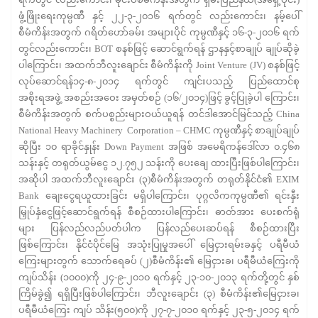
ဖွံ့ဖြိုးရေးကုမ္ပဏီ နှင့် ၂၂-၃-၂၀၁၆ ရက်တွင် လည်းကောင်း၊ နမ့်ပေါ်
စီမံကိန်းအတွက် ဂရိတ်ဟော်ခမ်း အများပိုင် ကုမ္ပဏီနှင့် ၁၆-၃-၂၀၁၆ ရက်
တွင်လည်းကောင်း၊ BOT စနစ်ဖြင့် ဆောင်ရွက်ရန် ဌာနနှင့်စာချုပ် ချုပ်ဆိုခဲ့
ပါကြောင်း၊ အထက်ဘီလူးချောင်း စီမံကိန်းကို Joint Venture (JV) စနစ်ဖြင့်
လုပ်ဆောင်ရန်၁၄-၈-၂၀၁၄ ရက်တွင် ကျင်းပသည့် ပြည်ထောင်စု
အစိုးရအဖွဲ့ အစည်းအဝေး အမှတ်စဉ် (၁၆/၂၀၁၄)ဖြင့် ခွင့်ပြုခဲ့ပါ ကြောင်း၊
စီမံကိန်းအတွက် စက်ပစ္စည်းများဝယ်ယူရန် တင်ဒါအောင်မြင်သည့် China
National Heavy Machinery Corporation – CHMC ကုမ္ပဏီနှင့် စာချုပ်ချုပ်
ဆိုပြီး ၁၀ ရာခိုင်နှုန်း Down Payment အဖြစ် အမေရိကန်ဒေါ်လာ ၀.၄၆၈
သန်းနှင့် တရုတ်ယွမ်ငွေ ၁၂.၇၅၂ သန်းကို ပေးချေ ထားပြီးဖြစ်ပါကြောင်း၊
အဆိုပါ အထက်ဘီလူးချောင်း (၃)စီမံကိန်းအတွက် တရုတ်နိုင်ငံ၏ EXIM
Bank ချေးငွေရယူထားခြင်း မရှိပါကြောင်း၊ ပုဂ္ဂလိကကုမ္ပဏီ၏ ရင်းနှီး
မြှုပ်နှံငွေဖြင့်ဆောင်ရွက်ရန် စီစဉ်ထားပါကြောင်း၊ ဓာတ်အား ပေးစက်ရုံ
များ ပြန်လည်လည်ပတ်ပါက ပြန်လည်ပေးဆပ်ရန် စီစဉ်ထားပြီး
ဖြစ်ကြောင်း၊ နိုင်ငံပိုင်မြေ အသုံးပြုမှုအပေါ် မြေငှားရမ်းခနှင့် ပရီမီယံ
ကြေးများတွက် သောက်ရေခပ် (၂)စီမံကိန်း၏ မြေငှားခ၊ ပရီမီယံကြေးကို
ကျပ်သိန်း (၁၀၀၀)ကို ၂၄-၉-၂၀၁၀ ရက်နှင့် ၂၃-၁၀-၂၀၁၃ ရက်တို့တွင် နှစ်
ကြိမ်ခွဲ၍ ရရှိပြီးဖြစ်ပါကြောင်း၊ ဘီလူးချောင်း (၃) စီမံကိန်း၏မြေငှားခ၊
ပရီမီယံကြေး ကျပ် သိန်း(၅၀၀)ကို ၂၇-၇-၂၀၁၀ ရက်နှင့် ၂၃-၅-၂၀၁၄ ရက်