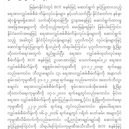
မြန်မာနိုင်ငံတွင် BOT စနစ်ဖြင့် ဆောင်ရွက် ခွင့်ပြုထားသည့်
ရေအားလျှပ်စစ်စီမံ ကိန်းလုပ်ငန်းများ နှင့်ပတ်သက်ပြီး နိုင်ငံတော်က နစ်နာ
ဆုံးရှုံးမှုမရှိအောင် သက်ဆိုင်ရာဝန်ကြီး ဌာနအနေဖြင့် ဆောင်ရွက်ထားမှု
အခြေအနေများကို သိလိုသည့်အတွက် မေးမြန်းရခြင်း ဖြစ်ပါကြောင်း၊
နိုင်ငံတော်အနေဖြင့် ရေအားလျှပ်စစ်စီမံကိန်းလုပ်ငန်းများကို ဆောင်ရွက်
သည့် အခါတွင် နိုင်ငံပိုင်လုပ်ငန်းများနှင့် ပုဂ္ဂလိကပိုင် လုပ်ငန်းများဖြင့်
ဆောင်ရွက်ခွင့်ပြုလျက် ရှိသည်ကို သိရပါကြောင်း၊ ပုဂ္ဂလိကကဏ္ဍ ဖွံ့ဖြိုး
တိုးတက်ရေးအတွက် ရည်ရွယ်ပြီး ရေအား လျှပ်စစ်ထုတ်လုပ်ရေး
စီမံကိန်းကို BOT စနစ်ဖြင့် ဥပမာအားဖြင့် သောက်ရေခပ်(၂) ရေအား
လျှပ်စစ်စီမံကိန်းကို ရွှေစွမ်းအင်ကုမ္ပဏီကို ၃၁-၁၂-၂၀၀၉ ရက်နေ့မှ
လည်းကောင်း၊ ဘီလူးချောင်း (၃) ရေအားလျှပ်စစ်စီမံကိန်းကို အနာဂတ်
စွမ်းအင်ကုမ္ပဏီကို ၃၁-၁၂-၂၀၀၉ ရက်နေ့မှ လည်းကောင်း၊ အထက်ဘီလူး
ချောင်း ရေအားလျှပ်စစ်စီမံကိန်းကို စွမ်းအားသစ်အိုအေစစ် ဖွံ့ဖြိုး
တိုးတက်ရေးကုမ္ပဏီကို ၁၇-၁-၂၀၁၁ ရက်နေ့တွင်လည်းကောင်း၊ မိုင်းဝ
ရေအား လျှပ်စစ်စီမံကိန်းကို ရှမ်းပြည်နယ်(အရှေ့ပိုင်း) ဖွံ့ဖြိုးတိုးတက်ရေး
ကုမ္ပဏီကို ၂၂-၃-၂၀၁၆ ရက်နေ့ တွင်လည်းကောင်း၊ နမ့်ပေါ်ရေအား
လျှပ်စစ်စီမံကိန်းကို ၁၆-၃-၂၀၁၆ ရက်နေ့တွင် ဂရိတ် ဟော်ခမ်း အများပိုင်
ကုမ္ပဏီလီမိတက်ကိုလည်းကောင်း ပဋိညာဉ်စာချုပ်ချုပ်ဆို ဆောင်ရွက်
ခွင့်ပြုခဲ့ကြောင်းကို သိရပါကြောင်း၊ကုမ္ပဏီအသီးသီးကို BOT စနစ်ဖြင့်