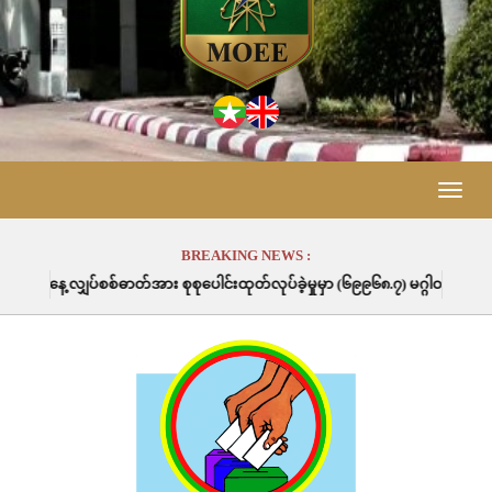
Toggle
naviga
BREAKING NEWS :
တ်အား စုစုပေါင်းထုတ်လုပ်ခဲ့မှုမှာ (၆၉၉၆၈.၇) မဂ္ဂါဝပ်နာရီဖြစ်ပါသည်။