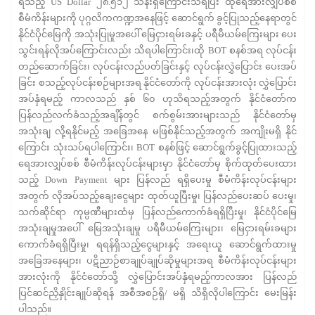
ရသည့် US Dollar ၂၈.၅၁၂ သန်းရှိကြောင်းသိရပြီး ထိုရေအားလျှပ်စစ်
စီမံကိန်းများကို ပုဂ္ဂလိကကဏ္ဍအနေဖြင့် ဆောင်ရွက် ခွင့်ပြုသည့်နေရာတွင်
နိုင်ငံပိုင်မြေကို အသုံးပြုမှုအပေါ် မြေငှားရမ်းခနှင့် ပရီမီယမ်ကြေးများ ပေး
သွင်းရန်လိုအပ်ကြောင်းလည်း သိရပါကြောင်း၊ထို BOT စနစ်အရ လုပ်ငန်း
တည်ဆောက်ခြင်း၊ လုပ်ငန်းလည်ပတ်ခြင်းနှင့် လုပ်ငန်းလွှဲပြောင်း ပေးအပ်
ခြင်း စသည့်လုပ်ငန်းစဉ်များအရ နိုင်ငံတော်ကို လုပ်ငန်းအားလုံး လွှဲပြောင်း
အပ်နှံရမည့် ကာလသည် နှစ် ၆၀ ဟုသိရသည့်အတွက် နိုင်ငံတော်က
ပြန်လည်လက်ခံသည့်အချိန်တွင် စက်စွမ်းအားများသည် နိုင်ငံတော်မှ
အသုံးချ လို့ရနိုင်မည့် အခြေအနေ မဖြစ်နိုင်သည့်အတွက် အကျိုးမရှိ နိုင်
ကြောင်း သုံးသပ်ရပါကြောင်း၊ BOT စနစ်ဖြင့် ဆောင်ရွက်ခွင့်ပြုထားသည့်
ရေအားလျှပ်စစ် စီမံကိန်းလုပ်ငန်းများမှာ နိုင်ငံတော်မှ စိုက်ထုတ်ပေးထား
သည့် Down Payment များ ပြန်လည် ရရှိပေးမှု စီမံကိန်းလုပ်ငန်းများ
အတွက် လိုအပ်သည့်ချေးငွေများ ထုတ်ယူပြီးမှု၊ ပြန်လည်‌ပေးဆပ် ပေးမှု၊
သက်ဆိုင်ရာ ကုမ္ပဏီများထံမှ ပြန်လည်ကောက်ခံရရှိပြီးမှု၊ နိုင်ငံပိုင်မြေ
အသုံးချမှုအပေါ် မြေအသုံးချမှု ပရီမီယမ်ကြေးများ၊ မြေငှားရမ်းခများ
ကောက်ခံရရှိပြီးမှု၊ ရရန်ရှိသည့်ငွေများနှင့် အရေးယူ ဆောင်ရွက်ထားမှု
အခြေအနေများ၊ ပဋိညာဉ်စာချုပ်ချုပ်ဆိုမှုများအရ စီမံကိန်းလုပ်ငန်းများ
အားလုံးကို နိုင်ငံတော်သို့ လွှဲပြောင်းအပ်နှံရမည့်ကာလအား ပြန်လည်
ပြင်ဆင်ညှိနှိုင်းချုပ်ဆိုရန် အစီအစဉ်ရှိ/ မရှိ သိရှိလိုပါကြောင်း မေးမြန်း
ပါသည်။