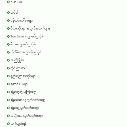
NEP Plan
တင်ဒါ
ဝန်ထမ်းခေါ်စာများ
မီတာဆိုင်ရာ အချက်အလက်များ
Transformer လျှောက်လွှာပုံစံ
မီတာလျှောက်လွှာပုံစံ
ပါဝါမီတာလျှောက်လွှာပုံစံ
အကြံပြုစာ
တိုင်ကြားစာ
နည်းပညာစာအုပ်များ
ဆောင်းပါးများ
ပြည်သူသို့ပန်ကြားလွှာ
ပြည်ထောင်စုလွှတ်တော်ကဏ္ဍ
ပြည်သူ့လွှတ်တော်ကဏ္ဍ
အမျိုးသားလွှတ်တော်ကဏ္ဍ
ဆက်သွယ်ရန်