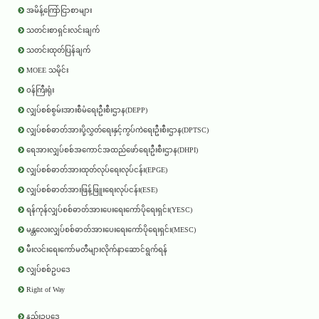
အမိန့်ကြော်ငြာစာများ
သတင်းစာရှင်းလင်းချက်
သတင်းထုတ်ပြန်ချက်
MOEE သမိုင်း
ဝန်ကြီးရုံး
လျှပ်စစ်စွမ်းအားစီမံရေးဦးစီးဌာန(DEPP)
လျှပ်စစ်ဓာတ်အားပို့လွှတ်ရေးနှင့်ကွပ်ကဲရေးဦးစီးဌာန(DPTSC)
ရေအားလျှပ်စစ်အကောင်အထည်ဖော်ရေးဦးစီးဌာန(DHPI)
လျှပ်စစ်ဓာတ်အားထုတ်လုပ်ရေးလုပ်ငန်း(EPGE)
လျှပ်စစ်ဓာတ်အားဖြန့်ဖြူးရေးလုပ်ငန်း(ESE)
ရန်ကုန်လျှပ်စစ်ဓာတ်အားပေးရေးကော်ပိုရေးရှင်း(YESC)
မန္တလေးလျှပ်စစ်ဓာတ်အားပေးရေးကော်ပိုရေးရှင်း(MESC)
မီးလင်းရေးကော်မတီများလိုက်နာဆောင်ရွက်ရန်
လျှပ်စစ်ဥပဒေ
Right of Way
နည်းဥပဒေ