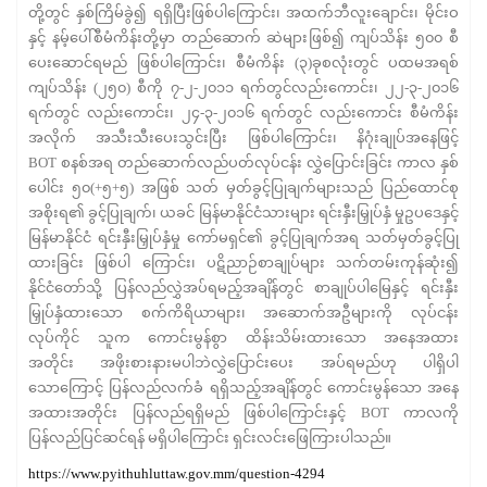
တို့တွင် နှစ်ကြိမ်ခွဲ၍ ရရှိပြီးဖြစ်ပါကြောင်း၊ အထက်ဘီလူးချောင်း၊ မိုင်းဝ
နှင့် နမ့်ပေါ်စီမံကိန်းတို့မှာ တည်ဆောက် ဆဲများဖြစ်၍ ကျပ်သိန်း ၅၀၀ စီ
ပေးဆောင်ရမည် ဖြစ်ပါကြောင်း၊ စီမံကိန်း (၃)ခုစလုံးတွင် ပထမအရစ်
ကျပ်သိန်း (၂၅၀) စီကို ၇-၂-၂၀၁၁ ရက်တွင်လည်းကောင်း၊ ၂၂-၃-၂၀၁၆
ရက်တွင် လည်းကောင်း၊ ၂၄-၃-၂၀၁၆ ရက်တွင် လည်းကောင်း စီမံကိန်း
အလိုက် အသီးသီးပေးသွင်းပြီး ဖြစ်ပါကြောင်း၊ နိဂုံးချုပ်အနေဖြင့်
BOT စနစ်အရ တည်ဆောက်လည်ပတ်လုပ်ငန်း လွှဲပြောင်းခြင်း ကာလ နှစ်
ပေါင်း ၅၀(+၅+၅) အဖြစ် သတ် မှတ်ခွင့်ပြုချက်များသည် ပြည်ထောင်စု
အစိုးရ၏ ခွင့်ပြုချက်၊ ယခင် မြန်မာနိုင်ငံသားများ ရင်းနှီးမြှုပ်နှံ မှုဥပဒေနှင့်
မြန်မာနိုင်ငံ ရင်းနှီးမြှုပ်နှံမှု ကော်မရှင်၏ ခွင့်ပြုချက်အရ သတ်မှတ်ခွင့်ပြု
ထားခြင်း ဖြစ်ပါ ကြောင်း၊ ပဋိညာဉ်စာချုပ်များ သက်တမ်းကုန်ဆုံး၍
နိုင်ငံတော်သို့ ပြန်လည်လွှဲအပ်ရမည့်အချိန်တွင် စာချုပ်ပါမြေနှင့် ရင်းနှီး
မြှုပ်နှံထားသော စက်ကိရိယာများ၊ အဆောက်အဦများကို လုပ်ငန်း
လုပ်ကိုင် သူက ကောင်းမွန်စွာ ထိန်းသိမ်းထားသော အနေအထား
အတိုင်း အဖိုးစားနားမပါဘဲလွှဲပြောင်းပေး အပ်ရမည်ဟု ပါရှိပါ
သောကြောင့် ပြန်လည်လက်ခံ ရရှိသည့်အချိန်တွင် ကောင်းမွန်သော အနေ
အထားအတိုင်း ပြန်လည်ရရှိမည် ဖြစ်ပါကြောင်းနှင့် BOT ကာလကို
ပြန်လည်ပြင်ဆင်ရန် မရှိပါကြောင်း ရှင်းလင်းဖြေကြားပါသည်။
https://www.pyithuhluttaw.gov.mm/question-4294