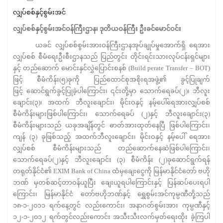
လျှပ်စစ်နှင့်စွမ်းအင်
လျှပ်စစ်နှင့်စွမ်းအင်ဝန်ကြီးဌာန၊ ဒုတိယဝန်ကြီး ဦးခင်မောင်ဝင်း
ယခင် လျှပ်စစ်စွမ်းအားဝန်ကြီးဌာနအုပ်ချုပ်မှုအောက်ရှိ ရေအား
လျှပ်စစ် စီမံရေးဦးစီးဌာနသည် ပြည်တွင်း တိုင်းရင်းသားလုပ်ငန်းရှင်များ
နှင့် တည်ဆောက် မောင်းနှင်လွှဲပြောင်းစနစ် (Build perate Transfer – BOT)
ဖြင့် စီမံကိန်း(၅)ခုကို ပြည်ထောင်စုအစိုးရအဖွဲ့၏ ခွင့်ပြုချက်
ဖြင့် ဆောင်ရွက်ခွင့်ပြုခဲ့ပါကြောင်း၊ ၎င်းတို့မှာ သောက်ရေခပ်(၂)၊ ဘီလူး
ချောင်း(၃)၊ အထက် ဘီလူးချောင်း၊ မိုင်းဝနှင့် နမ့်ပေါ်ရေအားလျှပ်စစ်
စီမံကိန်းများဖြစ်ပါကြောင်း၊ သောက်ရေခပ် (၂)နှင့် ဘီလူးချောင်း(၃)
စီမံကိန်းများသည် ယခုအချိန်တွင် ဓာတ်အားထုတ်နေပြီ ဖြစ်ပါကြောင်း၊
ကျန် (၃) ခုဖြစ်သည့် အထက်ဘီလူးချောင်း၊ မိုင်းဝနှင့် နမ့်ပေါ် ရေအား
လျှပ်စစ် စီမံကိန်းများသည် တည်ဆောက်နေဆဲဖြစ်ပါကြောင်း၊
သောက်ရေခပ်(၂)နှင့် ဘီလူးချောင်း (၃) စီမံကိန်း (၂)ခုဆောင်ရွက်ရန်
တရုတ်နိုင်ငံ၏ EXIM Bank of China ထံမှချေးငွေကို မြန်မာနိုင်ငံတော် ဗဟို
ဘဏ် မှတစ်ဆင့်တာဝန်ယူပြီး ချေးယူရပါကြောင်းနှင့် ပြန်ဆပ်ပေးရပါ
ကြောင်း၊ မြန်မာနိုင်ငံ တော်ဗဟိုဘဏ်နှင့် ရွှေစွမ်းအင်ကုမ္ပဏီတို့သည်
၁၈-၁-၂၀၁၁ ရက်နေ့တွင် လည်းကောင်း၊ အနာဂတ်စွမ်းအား ကုမ္ပဏီနှင့်
၁၂-၁-၂၀၁၂ ရက်တွင်လည်းကောင်း အသီးသီးလက်မှတ်ရေးထိုး ခဲ့ကြပါ