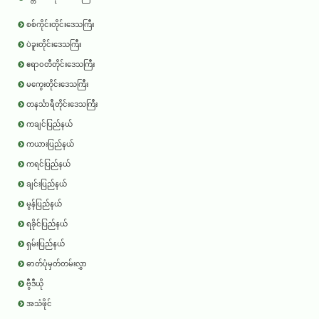
စစ်ကိုင်းတိုင်းဒေသကြီး
ပဲခူးတိုင်းဒေသကြီး
ဧရာ၀တီတိုင်းဒေသကြီး
မကွေးတိုင်းဒေသကြီး
တနင်္သာရီတိုင်းဒေသကြီး
ကချင်ပြည်နယ်
ကယားပြည်နယ်
ကရင်ပြည်နယ်
ချင်းပြည်နယ်
မွန်ပြည်နယ်
ရခိုင်ပြည်နယ်
ရှမ်းပြည်နယ်
ဓာတ်ပုံမှတ်တမ်းလွှာ
ဗွီဒီယို
အသံဖိုင်