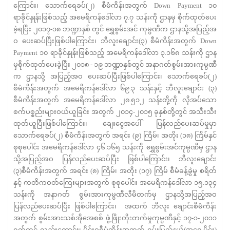
ကြောင်း၊ သောက်ရေခပ်(၂) စီမံကိန်းအတွက် Down Payment ၁၀
ရာခိုင်နှုန်းဖြစ်သည့် အမေရိကန်ဒေါ်လာ ၇.၇ သန်းကို ဌာနမှ စိုက်ထုတ်ပေး
ခဲ့ရပြီး ၂၀၁၇-၁၈ ဘဏ္ဍာနှစ် တွင် ရွှေစွမ်းအင် ကုမ္ပဏီက ဌာနသို့အပြည့်အ
ဝ ပေးဆပ်ပြီးဖြစ်ပါကြောင်း၊ ဘီလူးချောင်း(၃) စီမံကိန်းအတွက် Down
Payment ၁၀ ရာခိုင်နှုန်းဖြစ်သည့် အမေရိကန်ဒေါ်လာ ၃.၁၆၈ သန်းကို ဌာန
မှစိုက်ထုတ်ပေးခဲ့ပြီး ၂၀၁၈ - ၁၉ ဘဏ္ဍာနှစ်တွင် အနာဂတ်စွမ်းအားကုမ္ပဏီ
က ဌာနသို့ အပြည့်အဝ ပေးဆပ်ပြီးဖြစ်ပါကြောင်း၊ သောက်ရေခပ်(၂)
စီမံကိန်းအတွက် အမေရိကန်ဒေါ်လာ ၆၉.၃ သန်းနှင့် ဘီလူးချောင်း (၃)
စီမံကိန်းအတွက် အမေရိကန်ဒေါ်လာ ၂၈.၅၁၂ သန်းတို့ကို လိုအပ်သော
စက်ပစ္စည်းများဝယ်ယူခြင်း အတွက် ၂၀၁၄-၂၀၁၅ ခုနှစ်တို့တွင် အသီးသီး
ထုတ်ယူပြီးဖြစ်ပါကြောင်း၊ ချေးငွေအပေါ် ပြန်လည်ပေးဆပ်မှုမှာ
သောက်ရေခပ်(၂) စီမံကိန်းအတွက် အရင်း (၉) ကြိမ်၊ အတိုး (၁၈) ကြိမ်နှင်
စုစုပေါင်း အမေရိကန်ဒေါ်လာ ၄၆.၁၆၅ သန်းကို ရွှေစွမ်းအင်ကုမ္ပဏီမှ ဌာန
သို့အပြည့်အဝ ပြန်လည်ပေးဆပ်ပြီး ဖြစ်ပါကြောင်း၊ ဘီလူးချောင်း
(၃)စီမံကိန်းအတွက် အရင်း (၈) ကြိမ်၊ အတိုး (၁၇) ကြိမ် စီမံခန့်ခွဲမှု စရိတ်
နှင့် ကတိကဝတ်ကြေးများအတွက် စုစုပေါင်း အမေရိကန်ဒေါ်လာ ၁၅.၁၃၄
သန်းကို အနာဂတ် စွမ်းအားကုမ္ပဏီလီမိတက်မှ ဌာနသို့အပြည့်အဝ
ပြန်လည်ပေးဆပ်ပြီး ဖြစ်ပါကြောင်း၊ အထက် ဘီလူး ချောင်းစီမံကိန်း
အတွက် စွမ်းအားသစ်အိုအေစစ် ဖွံ့ဖြိုးတိုးတက်မှုကုမ္ပဏီနှင့် ၁၇-၁-၂၀၁၁
ရက်တွင် လည်းကောင်း၊ မိုင်းဝစီမံကိန်းအတွက် ရှမ်းပြည်နယ်(အရှေ့ပိုင်း)