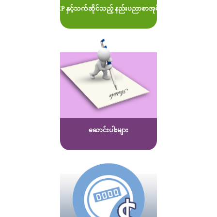
MOEP နှင့်သက်ဆိုင်သည့် နည်းပညာစာအုပ်များ
ဆောင်းပါးများ