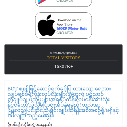
www.moep.gov.mm
TOTAL VISITORS
16307K+
BOT စနစ်ဖြင့်ဆောင်ရွက်ခွင့်ပြုထားသော ရေအား
လျှပ်စစ်စီမံကိန်းလုပ်ငန်းများအတွက် ပဋိညာဉ်
စာချုပ်ချုပ်ဆိုမှုများအရစီမံကိန်းလုပ်ငန်းအားလုံး
နိုင်ငံတော်သို့လွှဲပြောင်းအပ်နှံရမည့်ကာလအာ
ပြန်လည်ပြင်ဆင်ညှိနှိုင်းချုပ်ဆိုရန်အစီအစဉ်ရှိ/မရှိနှင့်
စပ်လျဉ်းသည့်မေးခွန်း
ဦးခင်ချို (လှိုင်းဘွဲ့ မဲဆန္ဒနယ်)