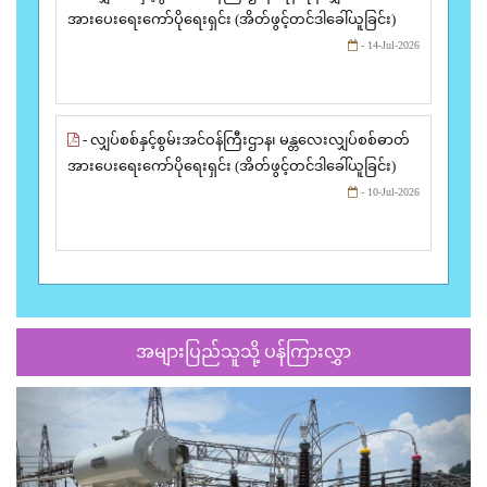
အားပေးရေးကော်ပိုရေးရှင်း (အိတ်ဖွင့်တင်ဒါခေါ်ယူခြင်း)
- 14-Jul-2026
- လျှပ်စစ်နှင့်စွမ်းအင်ဝန်ကြီးဌာန၊ မန္တလေးလျှပ်စစ်ဓာတ်
အားပေးရေးကော်ပိုရေးရှင်း (အိတ်ဖွင့်တင်ဒါခေါ်ယူခြင်း)
- 10-Jul-2026
အများပြည်သူသို့ ပန်ကြားလွှာ
Previous
Next