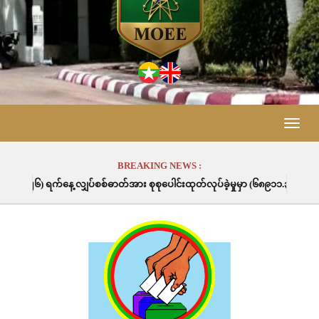
Toggle
naviga
BREAKING NEWS :
စစ်ဓာတ်အား စုစုပေါင်းထုတ်လုပ်ခဲ့မှုမှာ (၆၈၉၁၁.၃) မဂ္ဂါဝပ်နာရီဖြစ်ပါသည်။