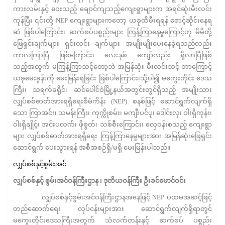
ကားလမ်းနှင့် ဝေးသည့် ချောင်ကျသည့်ကျေးရွာများက အရင်ဆုံးမီးလင်း
ကုန်ပြီး ၎င်းတို့ NEP ကျေးရွာများကတော့ ယခုထိမီးရရန် စောင့်ဆိုင်းနေရ
ဆဲ ဖြစ်ပါကြောင်း၊ ဆက်စပ်ပစ္စည်းများ ကြန့်ကြာနေမှုကြောင့်ဟု မိမိတို့
ဖြေရှင်းချက်များ ရှင်းလင်း ချက်များ အမျိုးမျိုးပေးနေခဲ့ရသည်လည်း
ကာလကြာပြီ ဖြစ်ကြောင်း၊ လေးနှစ် ကျော်လည်း ရှိလာပြီဖြစ်
သည့်အတွက် မကြန့်ကြာသင့်တော့ဘဲ အမြန်ဆုံး မီးလင်းသင့် တာကြောင့်
ယခုမေးခွန်းကို မေးမြန်းရခြင်း ဖြစ်ပါကြောင်း၊သို့ပါ၍ မကွေးတိုင်း ဒေသ
ကြီး၊ သရက်ခရိုင်၊ ဆင်ပေါင်ဝဲမြို့နယ်အတွင်းတွင်ရှိသည့် အမျိုးသား
လျှပ်စစ်ဓာတ်အားရရှိရေးစီမံကိန်း (NEP) စနစ်ဖြင့် ဆောင်ရွက်လျက်ရှိ
သော ကြာအင်း၊ သမန်းကြီး၊ ကုက္ကိုစမ်း၊ မကျီးပင်ပု၊ ဒေါင်းလှ၊ ဝါးရှိကုန်း၊
ဝါးရှိချိုင့်၊ အင်းပလက်၊ ဖိုစွတ်၊ သစ်စီးကြောင်း၊ လှေဝန်းစသည့် ကျေးရွာ
များ လျှပ်စစ်ဓာတ်အားရရှိရေး ကြန့်ကြာနေမှုများအား အမြန်ဆုံးဖြေရှင်း
ဆောင်ရွက် ပေးသွားရန် အစီအစဉ်ရှိ/မရှိ မေးမြန်းပါသည်။
လျှပ်စစ်နှင့်စွမ်းအင်
လျှပ်စစ်နှင့် စွမ်းအင်ဝန်ကြီးဌာန ၊ ဒုတိယဝန်ကြီး ဦးခင်မောင်ဝင်း
လျှပ်စစ်နှင့်စွမ်းအင်ဝန်ကြီးဌာနအနေဖြင့် NEP ပထမအဆင့်ဖြင့်
တည်ဆောက်ရေး လုပ်ငန်းများအား ဆောင်ရွက်လျက်ရှိရာတွင်
မကွေးတိုင်းဒေသကြီးအတွက် သံလက်တန်းနှင့် ဆက်စပ် ပစ္စည်း