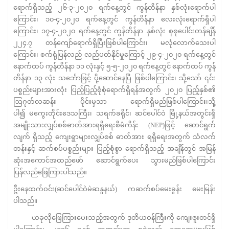
ရောက်ရှိသည့် ၂၆-၃-၂၀၂၀ ရက်နေ့တွင် ကွန်တိန်နာ နှစ်လုံးရောက်ပါ
ကြောင်း၊ ၁၀-၄-၂၀၂၀ ရက်နေ့တွင် ကွန်တိန်နာ လေးလုံးရောက်ရှိပါ
ကြောင်း၊ ၁၇-၄-၂၀၂၀ ရက်နေ့တွင် ကွန်တိန်နာ နှစ်လုံး စုစုပေါင်းတန်ချိန်
၂၂၄.၇ တန်ကျော်ရောက်ရှိပြီးဖြစ်ပါကြောင်း၊ မလုံလောက်သေးပါ
ကြောင်း၊ စက်ရုံပြန်လည် လည်ပတ်နိုင်မှုကြောင့် ၂၉-၄-၂၀၂၀ ရက်နေ့တွင်
နောက်ထပ် ကွန်တိန်နာ ၁၁ လုံးနှင့် ၅-၅-၂၀၂၀ ရက်နေ့တွင် နောက်ထပ် ကွန်
တိန်နာ ၁၃ လုံး သင်္ဘောဖြင့် ပို့ဆောင်နေပြီ ဖြစ်ပါကြောင်း၊ သို့သော် ၎င်း
ပစ္စည်းများအားလုံး ပြည့်ပြည့်စုံစုံရောက်ရှိရန်အတွက် ၂၀၂၀ ပြည့်နှစ်၏
ဩဂုတ်လဆန်း ပိုင်းမှသာ ရောက်ရှိမည်ဖြစ်ပါကြောင်း၊သို့
ပါ၍ မကွေးတိုင်းဒေသကြီး၊ သရက်ခရိုင်၊ ဆင်ပေါင်ဝဲ မြို့နယ်အတွင်းရှိ
အမျိုးသားလျှပ်စစ်ဓာတ်အားရရှိရေးစီမံကိန်း (NEP)ဖြင့် ဆောင်ရွက်
လျက် ရှိသည့် ကျေးရွာများလျှပ်စစ် ဓာတ်အား ရရှိရေးအတွက် သံလက်
တန်းနှင့် ဆက်စပ်ပစ္စည်းများ ပြည့်စုံစွာ ရောက်ရှိသည့် အချိန်တွင် အမြန်
ဆုံးအကောင်အထည်ဖော် ဆောင်ရွက်ပေး သွားမည်ဖြစ်ပါကြောင်း
ပြန်လည်ဖြေကြားပါသည်။
ဦးနေထက်ဝင်း(ဆင်ပေါင်ဝဲမဲဆန္ဒနယ်) ကဆက်စပ်မေးခွန်း မေးမြန်း
ပါသည်။
ယခုလိုဖြေကြားပေးသည့်အတွက် ဒုတိယဝန်ကြီးကို ကျေးဇူးတင်ရှိ