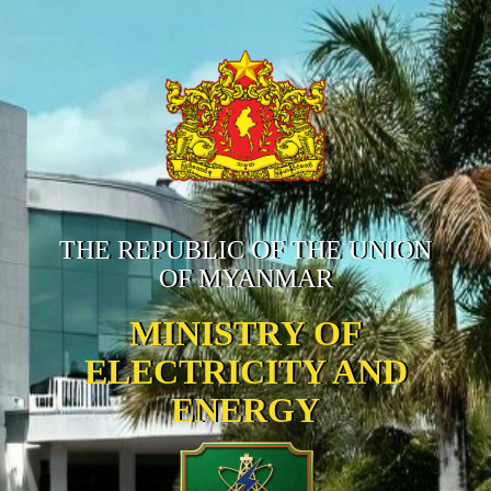
THE REPUBLIC OF THE UNION
OF MYANMAR
MINISTRY OF
ELECTRICITY AND
ENERGY