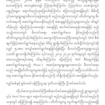
ပါကြောင်း၊ ၂၀၁၆ ခုနှစ် ကတည်းက စခဲ့သည့် ကျေးရွာများဖြစ်
သောကြောင့် လေးနှစ်ကျော် ကြာခဲ့ပါကြောင်း၊ ဩဂုတ်လ လဆန်းတွင်
ပစ္စည်းများ ရောက်မည်ဟုပြောပါကြောင်း၊ ပြောသည့်အချိန်တွင် မိမိတို့
၎င်းကျေးရွာများမီးလင်းရန်အတွက် မည်သည့်ကာလတွင် တိတိကျကျ မီး
လင်းရေးကို ဆောင်ရွက်ပေးနိုင်မည်ကို မဲဆန္ဒရှင်ပြည်သူများလည်း သိချင်
လိမ့်မည်၊ ထို့ကြောင့်ပထမဆုံး အနေဖြင့် ဆက်စပ်မေးခွန်းအနေဖြင့် မည်
သည့်ကာလတွင် မီးလင်းရေး ဆောင်ရွက်ပေး နိုင်မည်ဆိုသည်ကို
တိတိကျကျသိလိုပါကြောင်း၊ မကွေးတိုင်းဒေသကြီးအတွင်းတွင် NEP စီမံ
ချက်ဖြင့်ဆောင်ရွက်နေသည်မှာ ၆၆၄ ရွာရှိပါကြောင်း၊ တစ်နိုင်ငံလုံးတွင်ဆို
လျှင် ၅,၀၈၀ ကျော်ဆောင်ရွက်နေခြင်းဖြစ်ပြီး မီးလင်းပြီးကျေးရွာသည်
၁,၈၁၆ ရွာသာရှိပါကြောင်း၊ ၎င်းသည် ၂၀-၃-၂၀၂၀ ရက်နေ့တွင် ထုတ်ပြန်
ထားသည့်စာရင်းအရ သိရပါကြောင်း၊ ထို့ကြောင့် NEP စီမံချက်ဖြင့်
ဆောင်ရွက်နေသည့် Phase-1 အဆင့်ကျေးရွာများအားလုံး မီးလင်းရေး
သည် အချိန်တိတိကျကျအားဖြင့် မည်သည့်ကာလတွင် အပြီးသတ်မီးလင်း
ရေး ဆောင်ရွက်ပေး နိုင်မလဲဆိုသည်ကို သိရှိလိုကြောင်း မေးမြန်းပါသည်။
လျှပ်စစ်နှင့် စွမ်းအင်ဝန်ကြီးဌာန၊ ဒုတိယဝန်ကြီး ဦးခင်မောင်ဝင်း
ကိုယ်စားလှယ်တော်ကြီး၏ဆက်စပ်မေးခွန်းဖြစ်သည့် ရွာများတွင်
၎င်း Steel Parts များ ရောက်လာလျှင် မည်သည့်အချိန်တွင် မီးလင်းမည်ကို
ယခုတွင် ဖြေကြား၍ မရကြောင်း ၊ တိတိကျကျ တွက်ချက်ပြီးသည့်အချိန်