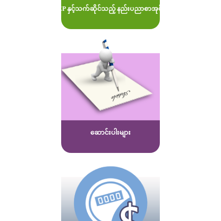
MOEP နှင့်သက်ဆိုင်သည့် နည်းပညာစာအုပ်များ
ဆောင်းပါးများ