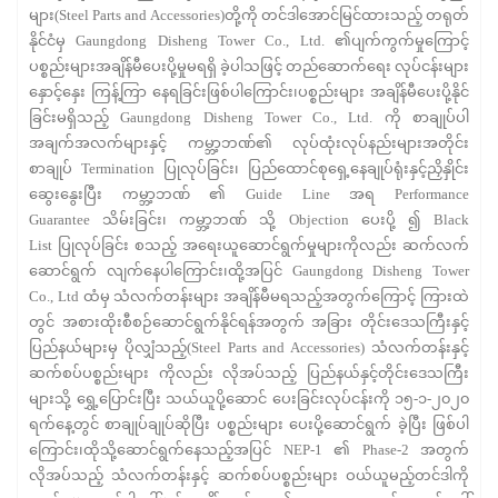
များ(Steel Parts and Accessories)တို့ကို တင်ဒါအောင်မြင်ထားသည့် တရုတ်
နိုင်ငံမှ Gaungdong Disheng Tower Co., Ltd. ၏ပျက်ကွက်မှုကြောင့်
ပစ္စည်းများအချိန်မီပေးပို့မှုမရရှိ ခဲ့ပါသဖြင့် တည်ဆောက်ရေး လုပ်ငန်းများ
နှောင့်နှေး ကြန့်ကြာ နေရခြင်းဖြစ်ပါကြောင်း၊ပစ္စည်းများ အချိန်မီပေးပို့နိုင်
ခြင်းမရှိသည့် Gaungdong Disheng Tower Co., Ltd. ကို စာချုပ်ပါ
အချက်အလက်များနှင့် ကမ္ဘာ့ဘဏ်၏ လုပ်ထုံးလုပ်နည်းများအတိုင်း
စာချုပ် Termination ပြုလုပ်ခြင်း၊ ပြည်ထောင်စုရှေ့နေချုပ်ရုံးနှင့်ညှိနှိုင်း
ဆွေးနွေးပြီး ကမ္ဘာ့ဘဏ် ၏ Guide Line အရ Performance
Guarantee သိမ်းခြင်း၊ ကမ္ဘာ့ဘဏ် သို့ Objection ပေးပို့ ၍ Black
List ပြုလုပ်ခြင်း စသည့် အရေးယူဆောင်ရွက်မှုများကိုလည်း ဆက်လက်
ဆောင်ရွက် လျက်နေပါကြောင်း၊ထို့အပြင် Gaungdong Disheng Tower
Co., Ltd ထံမှ သံလက်တန်းများ အချိန်မီမရသည့်အတွက်ကြောင့် ကြားထဲ
တွင် အစားထိုးစီစဉ်ဆောင်ရွက်နိုင်ရန်အတွက် အခြား တိုင်းဒေသကြီးနှင့်
ပြည်နယ်များမှ ပိုလျှံသည့်(Steel Parts and Accessories) သံလက်တန်းနှင့်
ဆက်စပ်ပစ္စည်းများ ကိုလည်း လိုအပ်သည့် ပြည်နယ်နှင့်တိုင်းဒေသကြီး
များသို့ ရွှေ့ပြောင်းပြီး သယ်ယူပို့ဆောင် ပေးခြင်းလုပ်ငန်းကို ၁၅-၁-၂၀၂၀
ရက်နေ့တွင် စာချုပ်ချုပ်ဆိုပြီး ပစ္စည်းများ ပေးပို့ဆောင်ရွက် ခဲ့ပြီး ဖြစ်ပါ
ကြောင်း၊ထိုသို့ဆောင်ရွက်နေသည့်အပြင် NEP-1 ၏ Phase-2 အတွက်
လိုအပ်သည့် သံလက်တန်းနှင့် ဆက်စပ်ပစ္စည်းများ ဝယ်ယူမည့်တင်ဒါကို