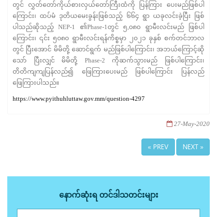
တွင် လွှတ်တော်ကိုယ်စားလှယ်တော်ကြီးထံကို ပြန်ကြား ပေးမည်ဖြစ်ပါ
ကြောင်း၊ ထပ်မံ ဒုတိယမေးခွန်းဖြစ်သည့် ၆၆၄ ရွာ ယခုလင်းခဲ့ပြီး ဖြစ်
ပါသည်ဆိုသည့် NEP-1 ၏Phase-1တွင် ၅,၀၈၀ ရွာမီးလင်းမည် ဖြစ်ပါ
ကြောင်း၊ ၎င်း ၅၀၈၀ ရွာမီးလင်းရန်ကိစ္စမှာ ၂၀၂၁ ခုနှစ် စက်တင်ဘာလ
တွင် ပြီးအောင် မိမိတို့ ဆောင်ရွက် မည်ဖြစ်ပါကြောင်း၊ အဘယ်ကြောင့်ဆို
သော် ပြီးလျှင် မိမိတို့ Phase-2 ကိုဆက်သွားမည် ဖြစ်ပါကြောင်း၊
တိတိကျကျပြန်လည်၍ ဖြေကြားပေးမည် ဖြစ်ပါကြောင်း ပြန်လည်
ဖြေကြားပါသည်။
https://www.pyithuhluttaw.gov.mm/question-4297
27-May-2020
« PREV
NEXT »
နောက်ဆုံးရ တင်ဒါသတင်းများ