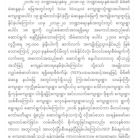
၂၀၁၆-၁၇ ဘဏ္ဍာရေးနှစ်မှ ၂၀၁၈-၁၉ ဘဏ္ဍာရေးနှစ်အထိ မိမိ၏
မဲဆန္ဒနယ် မြေအတွင်းတွင် Solar Minigrid ကျေးရွာသုံးရွာအပါအဝင်
ကျေးရွာပေါင်း ၁၉ ရွာမီးလင်းနိုင်ခဲ့ပြီး မဲဆန္ဒနယ်မြေကို အကျိုးကျေးဇူးပြု
နိုင်ခဲ့ပါကြောင်း၊ ယခု ၂၀၁၉-၂၀ ဘဏ္ဍာရေးနှစ်အတွင်းတွင် ကျေးရွာ
ပေါင်း ၁၈ ရွာကို လျှပ်စစ်ဓာတ်အားရရှိရေး အကောင်အထည်ဖော်
ဆောင်ရွက် နေပြီဖြစ်သောကြောင့် အိမ်ထောင်စု ပေါင်း ၂,၇၀၀ ကျော်၊
လူဦးရေ ၁၅,၀၀၀ ခွဲနီးပါးကို ဆက်လက် အကျိုးပြုသွားနိုင်မည် ဖြစ်
သောကြောင့် ၂၀၃၀ ခုနှစ်မတိုင်မီတွင် တစ်နိုင်ငံလုံး မီးလင်းရေးစီမံချက်ကို
လက်တွေ့ အကောင်အထည်ဖော် ဆောင်ရွက် နေပါသလားဟု ဆိုသည့်
အသိဖြင့် ကျေနပ်အားရနေမိခဲ့ပါကြောင်း၊ သို့သော် အမျိုးသား
လျှပ်စစ်ဓာတ်အား ရရှိရေးစီမံကိန်း (NEP)ပထမအဆင့်အနေဖြင့် မိမိ၏
မဲဆန္ဒ နယ်မြေ အတွင်းတွင်ရှိသည့် ကြာအင်းကျေးရွာ၊ သမန်းကြီး
ကျေးရွာ၊ ကုက္ကိုစမ်းကျေးရွာ၊ မကျီးပင်ပု ကျေးရွာ၊ ဒေါင်းလှကျေးရွာ၊ ဝါး
ရှိကုန်းကျေးရွာ၊ ဝါးရှိချိုင့်ကျေးရွာ၊ အင်းပလက်ကျေးရွာ၊ ဖိုစွတ် ကျေးရွာ၊
သစ်စီးကြောင်း ကျေးရွာ၊ လှေဝန်းကျေးရွာစသည့် ကျေးရွာ(၁၁) ရွာကို
ရွေးချယ် ဆောင်ရွက်ခဲ့ပါကြောင်း၊ ၂၀၁၆ ခုနှစ်တွင်စတင်ကာ မီးလင်းရေး
ကော်မတီများ ဖွဲ့စည်း ဆောင်ရွက်ခဲ့သကဲ့သို့ လိုအပ်သော ထရန်စဖော်မာ
များတပ်ဆင်ခြင်း၊ လမ်းမီးတိုင် စိုက်ထူခြင်းများလည်း လေးနှစ်တာ
ကာလ အတွင်းတွင် အားလုံးပြီးစီးနေခဲ့ပြီဖြစ်ပါကြောင်း၊NEP စီမံချက်ထဲ
မှ ကျေးရွာအချို့သည် ရန်ကုန်မြေ ကားလမ်းဘေးမှ ကျေးရွာများ ဖြစ်ပြီး