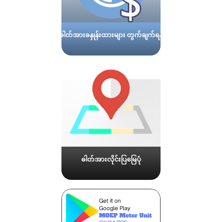
ဓါတ်အားခနှုန်းထားများ တွက်ချက်ရန်
ဓါတ်အားလိုင်းပြမြေပုံ