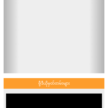
ဗွီဒီယိုမှတ်တမ်းများ