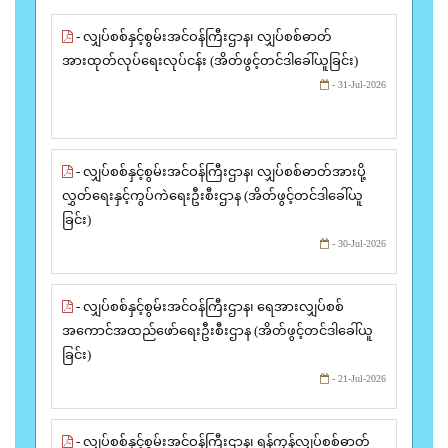
- လျှပ်စစ်နှင့်စွမ်းအင်ဝန်ကြီးဌာန၊ လျှပ်စစ်ဓာတ်
အားထုတ်လုပ်ရေးလုပ်ငန်း (အိတ်ဖွင့်တင်ဒါခေါ်ယူခြင်း)
- 31-Jul-2026
- လျှပ်စစ်နှင့်စွမ်းအင်ဝန်ကြီးဌာန၊ လျှပ်စစ်ဓာတ်အားပို့
လွှတ်ရေးနှင့်ကွပ်ကဲရေးဦးစီးဌာန (အိတ်ဖွင့်တင်ဒါခေါ်ယူ
ခြင်း)
- 30-Jul-2026
- လျှပ်စစ်နှင့်စွမ်းအင်ဝန်ကြီးဌာန၊ ရေအားလျှပ်စစ်
အကောင်အထည်ဖော်ရေးဦးစီးဌာန (အိတ်ဖွင့်တင်ဒါခေါ်ယူ
ခြင်း)
- 21-Jul-2026
- လျှပ်စစ်နှင့်စွမ်းအင်ဝန်ကြီးဌာန၊ ရန်ကုန်လျှပ်စစ်ဓာတ်