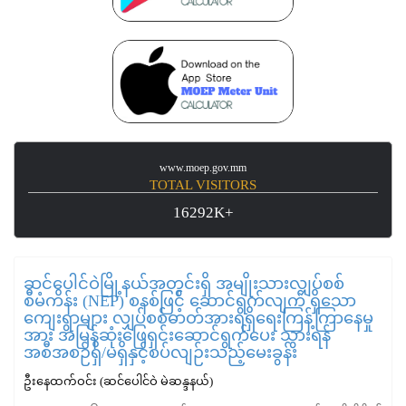
www.moep.gov.mm
TOTAL VISITORS
16292K+
ဆင်ပေါင်ဝဲမြို့နယ်အတွင်းရှိ အမျိုးသားလျှပ်စစ်
စီမံကိန်း (NEP) စနစ်ဖြင့် ဆောင်ရွက်လျက် ရှိသော
ကျေးရွာများ လျှပ်စစ်ဓာတ်အားရရှိရေးကြန့်ကြာနေမှု
အား အမြန်ဆုံးဖြေရှင်းဆောင်ရွက်ပေး သွားရန်
အစီအစဉ်ရှိ/မရှိနှင့်စပ်လျဉ်းသည့်မေးခွန်း
ဦးနေထက်ဝင်း (ဆင်ပေါင်ဝဲ မဲဆန္ဒနယ်)