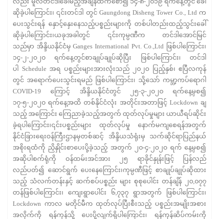
လည်း မူလတင်ဒါခေါ်မည့်အချိန်ထက်စော၍ ၁၄-၈-၂၀၁၉ ရက်နေ့တွင် ခေါ်
ဆိုခဲ့ပါကြောင်း၊ ၎င်းတင်ဒါ တွင် Gaungdong Disheng Tower Co., Ltd က
ပေးသွင်းရန် နှောင့်နှေးနေသည့်ပစ္စည်းများကို တစ်ပါတည်းထည့်သွင်းခေါ်
ဆိုခဲ့ပါကြောင်း၊ယခုအခါတွင် ၎င်းကုမ္ပဏီက တင်ဒါအောင်မြင်
သည်မှာ အိန္ဒိယနိုင်ငံမှ Ganges International Pvt. Co.,Ltd ဖြစ်ပါကြောင်း၊
၁၄-၂-၂၀၂၀ ရက်နေ့တွင်စာချုပ်ချုပ်ဆိုပြီး ဖြစ်ပါကြောင်း၊ တင်ဒါ
ပါ Schedule အရ ပစ္စည်းများအားလုံးသည် ၂၀၂၀ ပြည့်နှစ်၊ ဧပြီလကုန်
တွင် အရောက်ပေးသွင်းရမည် ဖြစ်ပါကြောင်း၊ သို့သော် ကမ္ဘာ့ကပ်ရောဂါ
COVID-19 ကြောင့် အိန္ဒိယနိုင်ငံတွင် ၂၅-၃-၂၀၂၀ ရက်နေ့မှစ၍
၁၇-၅-၂၀၂၀ ရက်နေ့အထိ တစ်နိုင်ငံလုံး အတိုင်းအတာဖြင့် Lockdown ချ
သည့် အကြောင်း ကြေညာခဲ့သည့်အတွက် ထုတ်လုပ်မှုများ ယာယီရပ်ဆိုင်း
ခဲ့ရပါကြောင်း၊၎င်းပစ္စည်းများ ထုတ်လုပ်မှု နောက်မကျစေရန်အတွက်
နိုင်ငံခြားရေးဝန်ကြီးဌာနမှတစ်ဆင့် အိန္ဒိယသံရုံးမှ သက်ဆိုင်ရာပြည်နယ်
အစိုးရထံကို ညှိနှိုင်းစာပေးပို့ခဲ့သည့် အတွက် ၂၀-၄-၂၀၂၀ ရက် နေ့မှစ၍
အဆိုပါစက်ရုံကို ဝန်ထမ်းအင်အား ၂၅ ရာခိုင်နှုန်းဖြင့် ပြန်လည်
လည်ပတ်၍ ဆောင်ရွက် ပေးနေကြောင်း၊ကုမ္ပဏီဖြင့် စာချုပ်ချုပ်ဆိုထား
သည့် သံလက်တန်းနှင့် ဆက်စပ်ပစ္စည်း များ စုစုပေါင်း တန်ချိန် ၂၀,၀၇၇
တန်ဖြစ်ပါကြောင်း၊ ကျေးရွာပေါင်း ၆,၇၃၇ ရွာအတွက် ဖြစ်ပါကြောင်း၊
Lockdown ကာလ မတိုင်မီက ထုတ်လုပ်ပြီးစီးသည့် ပစ္စည်းအမျိုးအစား
အလိုက်ကို ရန်ကုန်သို့ ပေးပို့လျက်ရှိပါကြောင်း၊ ရန်ကုန်ဆိပ်ကမ်းကို