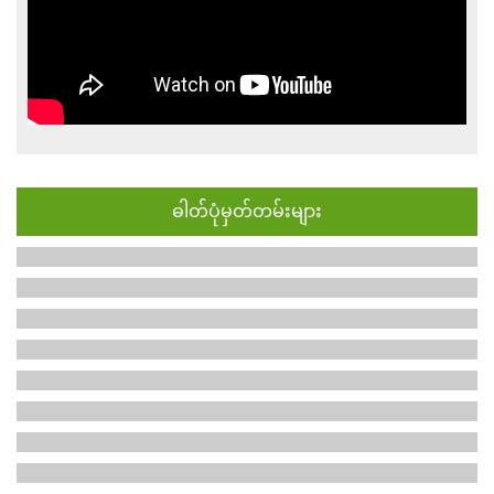
ဓါတ်ပုံမှတ်တမ်းများ