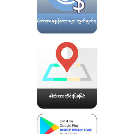
ဓါတ်အားခနှုန်းထားများ တွက်ချက်ရန်
ဓါတ်အားလိုင်းပြမြေပုံ