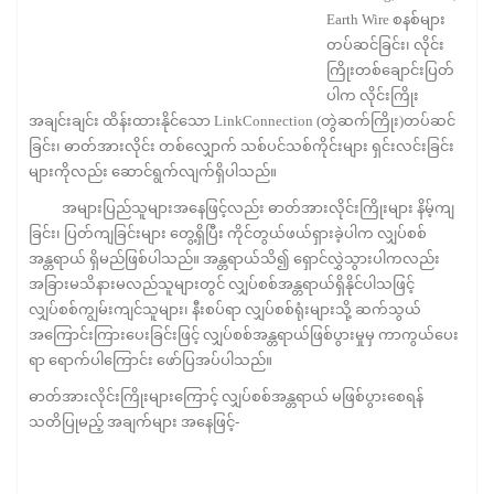
Earth Wire စနစ်များ
တပ်ဆင်ခြင်း၊ လိုင်း
ကြိုးတစ်ချောင်းပြတ်
ပါက လိုင်းကြိုး
အချင်းချင်း ထိန်းထားနိုင်သော LinkConnection (တွဲဆက်ကြိုး)တပ်ဆင်
ခြင်း၊ ဓာတ်အားလိုင်း တစ်လျှောက် သစ်ပင်သစ်ကိုင်းများ ရှင်းလင်းခြင်း
များကိုလည်း ဆောင်ရွက်လျက်ရှိပါသည်။
အများပြည်သူများအနေဖြင့်လည်း ဓာတ်အားလိုင်းကြိုးများ နိမ့်ကျ
ခြင်း၊ ပြတ်ကျခြင်းများ တွေ့ရှိပြီး ကိုင်တွယ်ဖယ်ရှားခဲ့ပါက လျှပ်စစ်
အန္တရာယ် ရှိမည်ဖြစ်ပါသည်။ အန္တရာယ်သိ၍ ရှောင်လွှဲသွားပါကလည်း
အခြားမသိနားမလည်သူများတွင် လျှပ်စစ်အန္တရာယ်ရှိနိုင်ပါသဖြင့်
လျှပ်စစ်ကျွမ်းကျင်သူများ၊ နီးစပ်ရာ လျှပ်စစ်ရုံးများသို့ ဆက်သွယ်
အကြောင်းကြားပေးခြင်းဖြင့် လျှပ်စစ်အန္တရာယ်ဖြစ်ပွားမှုမှ ကာကွယ်ပေး
ရာ ရောက်ပါကြောင်း ဖော်ပြအပ်ပါသည်။
ဓာတ်အားလိုင်းကြိုးများကြောင့် လျှပ်စစ်အန္တရာယ် မဖြစ်ပွားစေရန်
သတိပြုမည့် အချက်များ အနေဖြင့်-