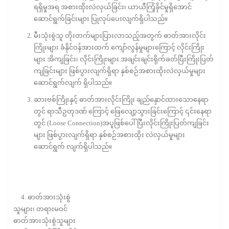
ရရှိမှုအရ အစားထိုးလဲလှယ်ခြင်း၊ ယာယီကြံ့ခိုင်မှုရှိအောင်
ဆောင်ရွက်ခြင်းများ ပြုလုပ်ပေးလျက်ရှိပါသည်။
မီးသုံးစွဲသူ တိုးတက်များပြားလာသည့်အတွက် ဓာတ်အားလိုင်း
ကြိုးများ ခံနိုင်ဝန်အားထက် ကျော်လွန်မှုများကြောင့် လိုင်းကြိုး
များ အိကျခြင်း၊ လိုင်းကြိုးများ အချင်းချင်းရိုက်ခတ်ပြီးကြိုးပြတ်
ကျခြင်းများ ဖြစ်ပွားလျက်ရှိရာ နှစ်စဉ်အစားထိုးလဲလှယ်မှုများ
ဆောင်ရွက်လျက် ရှိပါသည်။
ဆားဗစ်ကြိုးနှင့် ဓာတ်အားလိုင်းကြိုး ချည်နှောင်ထားသောနေရာ
တွင် ရာသီဥတုဒဏ် ကြောင့် ဖြေလျော့သွားခြင်းကြောင့် ၎င်းနေရာ
တွင် (Loose Connection)အပူဖြစ်ပေါ်ပြီးလိုင်းကြိုးပြတ်ကျခြင်း
များ ဖြစ်ပွားလျက်ရှိရာ နှစ်စဉ်အစားထိုး လဲလှယ်မှုများ
ဆောင်ရွက် လျက်ရှိပါသည်။
4. ဓာတ်အားသုံးစွဲ
သူများ၊ တရားမဝင်
ဓာတ်အားသုံးစွဲသူများ