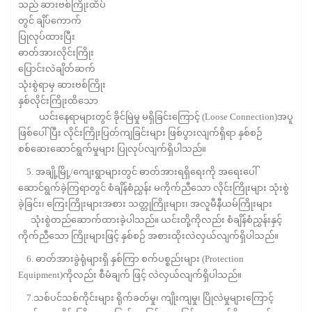
သည် ဆားဗစ်ကြိုးထိပ်
တွင် ချိပ်ကောက်
ပြုလုပ်ထားပြီး
ဓာတ်အားလိုင်းကြိုး
ပြောင်းလဲချိတ်ဆက်
သုံးစွဲရာမှ ဆားဗစ်ကြိုး
နှစ်လိုင်းကြိုးထိသော
ယင်းနေရာများတွင် ခိုင်မြဲမှု မရှိခြင်းကြောင့် (Loose Connection)အပူ
ဖြစ်ပေါ်ပြီး လိုင်းကြိုးပြတ်ကျခြင်းများ ဖြစ်ပွားလျက်ရှိရာ နှစ်စဉ်
စစ်ဆေးဆောင်ရွက်မှုများ ပြုလုပ်လျက်ရှိပါသည်။
5. အချို့မြို့/ကျေးရွာများတွင် ဓာတ်အားရရှိရေးကို အရေးပေါ်
ဆောင်ရွက်ခဲ့ကြရာတွင် စံချိန်စံညွှန်း မကိုက်ညီသော လိုင်းကြိုးများ သုံးစွဲ
ခဲ့ခြင်း၊ ကြေးကြိုးများအစား သတ္တုကြိုးများ၊ အလူမီနီယမ်ကြိုးများ
သုံးစွဲတည်ဆောက်ထားခဲ့ပါသည်။ ယင်းတို့ကိုလည်း စံချိန်စံညွှန်းနှင့်
ကိုက်ညီသော ကြိုးများဖြင့် နှစ်စဉ် အစားထိုးလဲလှယ်လျက်ရှိပါသည်။
6. ဓာတ်အားခွဲရုံများရှိ နှစ်ကြာ စက်ပစ္စည်းများ (Protection
Equipment)ကိုလည်း စီမံချက် ဖြင့် လဲလှယ်လျက်ရှိပါသည်။
7.သစ်ပင်သစ်ကိုင်းများ ရိုက်ခတ်မှု၊ ကျိုးကျမှု၊ ပြိုလဲမှုများကြောင့်