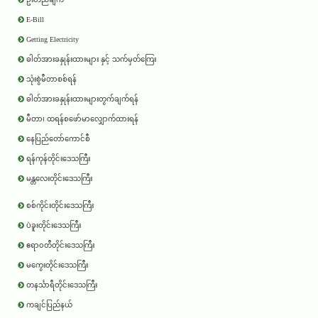
E-Bill
Getting Electricity
ဓါတ်အားခနှုန်းထားများ နှင့် သက်မှတ်ကြေး
သုံးစွဲမီတာစစ်ရန်
ဓါတ်အားခနှုန်းထားများတွက်ချက်ရန်
မီတာ၊ ထရန်စဖော်မာလျှောက်ထားရန်
နေပြည်တော်ကောင်စီ
ရန်ကုန်တိုင်းဒေသကြီး
မန္တလေးတိုင်းဒေသကြီး
စစ်ကိုင်းတိုင်းဒေသကြီး
ပဲခူးတိုင်းဒေသကြီး
ဧရာ၀တီတိုင်းဒေသကြီး
မကွေးတိုင်းဒေသကြီး
တနင်္သာရီတိုင်းဒေသကြီး
ကချင်ပြည်နယ်