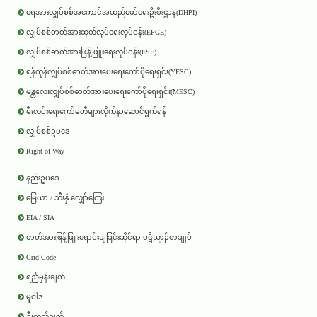
ရေအားလျှပ်စစ်အကောင်အထည်ဖော်ရေးဦးစီးဌာန(DHPI)
လျှပ်စစ်ဓာတ်အားထုတ်လုပ်ရေးလုပ်ငန်း(EPGE)
လျှပ်စစ်ဓာတ်အားဖြန့်ဖြူးရေးလုပ်ငန်း(ESE)
ရန်ကုန်လျှပ်စစ်ဓာတ်အားပေးရေးကော်ပိုရေးရှင်း(YESC)
မန္တလေးလျှပ်စစ်ဓာတ်အားပေးရေးကော်ပိုရေးရှင်း(MESC)
မီးလင်းရေးကော်မတီများလိုက်နာဆောင်ရွက်ရန်
လျှပ်စစ်ဥပဒေ
Right of Way
နည်းဥပဒေ
မြေယာ / သီးနှံ လျှော်ကြေး
EIA / SIA
ဓာတ်အားဖြန့်ဖြူးရောင်းချခြင်းဆိုင်ရာ ပဋိညာဉ်စာချုပ်
Grid Code
ရည်မှန်းချက်
မူဝါဒ
ဦးတည်ချက်