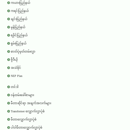
ကယားပြည်နယ်
ကရင်ပြည်နယ်
ချင်းပြည်နယ်
မွန်ပြည်နယ်
ရခိုင်ပြည်နယ်
ရှမ်းပြည်နယ်
ဓာတ်ပုံမှတ်တမ်းလွှာ
ဗွီဒီယို
အသံဖိုင်
NEP Plan
တင်ဒါ
ဝန်ထမ်းခေါ်စာများ
မီတာဆိုင်ရာ အချက်အလက်များ
Transformer လျှောက်လွှာပုံစံ
မီတာလျှောက်လွှာပုံစံ
ပါဝါမီတာလျှောက်လွှာပုံစံ