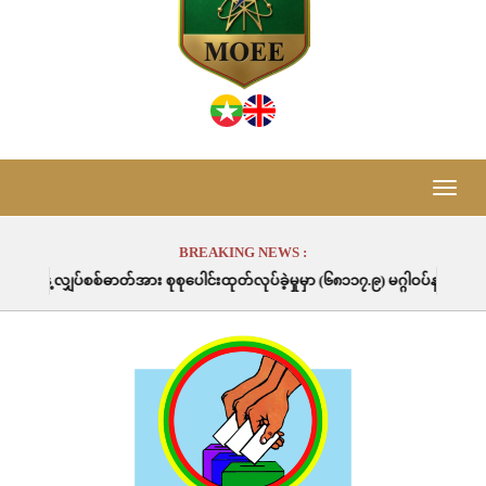
Toggle
naviga
BREAKING NEWS :
်အား စုစုပေါင်းထုတ်လုပ်ခဲ့မှုမှာ (၆၈၁၁၇.၉) မဂ္ဂါဝပ်နာရီဖြစ်ပါသည်။