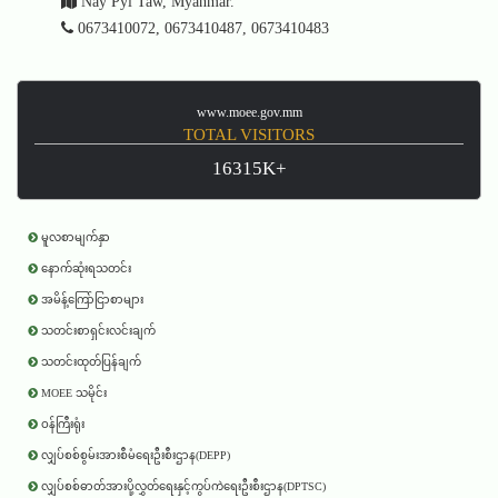
Nay Pyi Taw, Myanmar.
0673410072, 0673410487, 0673410483
www.moee.gov.mm
TOTAL VISITORS
16315K+
မူလစာမျက်နှာ
နောက်ဆုံးရသတင်း
အမိန့်ကြော်ငြာစာများ
သတင်းစာရှင်းလင်းချက်
သတင်းထုတ်ပြန်ချက်
MOEE သမိုင်း
ဝန်ကြီးရုံး
လျှပ်စစ်စွမ်းအားစီမံရေးဦးစီးဌာန(DEPP)
လျှပ်စစ်ဓာတ်အားပို့လွှတ်ရေးနှင့်ကွပ်ကဲရေးဦးစီးဌာန(DPTSC)