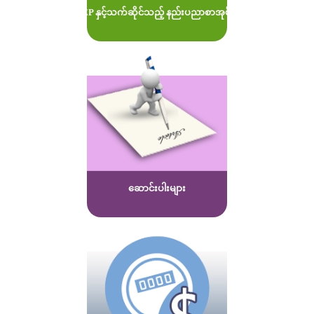
MOEP နှင့်သက်ဆိုင်သည့် နည်းပညာစာအုပ်များ
ဆောင်းပါးများ