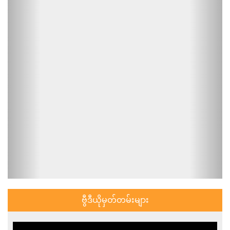
ဗွီဒီယိုမှတ်တမ်းများ