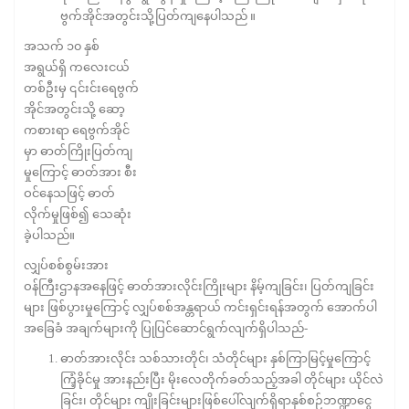
ဗွက်အိုင်အတွင်းသို့ပြတ်ကျနေပါသည် ။
အသက် ၁၀ နှစ်
အရွယ်ရှိ ကလေးငယ်
တစ်ဦးမှ ၎င်းင်းရေဗွက်
အိုင်အတွင်းသို့ ဆော့
ကစားရာ ရေဗွက်အိုင်
မှာ ဓာတ်ကြိုးပြတ်ကျ
မှုကြောင့် ဓာတ်အား စီး
ဝင်နေသဖြင့် ဓာတ်
လိုက်မှုဖြစ်၍ သေဆုံး
ခဲ့ပါသည်။
လျှပ်စစ်စွမ်းအား
ဝန်ကြီးဌာနအနေဖြင့် ဓာတ်အားလိုင်းကြိုးများ နိမ့်ကျခြင်း၊ ပြတ်ကျခြင်း
များ ဖြစ်ပွားမှုကြောင့် လျှပ်စစ်အန္တရာယ် ကင်းရှင်းရန်အတွက် အောက်ပါ
အခြေခံ အချက်များကို ပြုပြင်ဆောင်ရွက်လျက်ရှိပါသည်-
ဓာတ်အားလိုင်း သစ်သားတိုင်၊ သံတိုင်များ နှစ်ကြာမြင့်မှုကြောင့်
ကြံ့ခိုင်မှု အားနည်းပြီး မိုးလေတိုက်ခတ်သည့်အခါ တိုင်များ ယိုင်လဲ
ခြင်း၊ တိုင်များ ကျိုးခြင်းများဖြစ်ပေါ်လျက်ရှိရာနှစ်စဉ်ဘဏ္ဍာငွေ