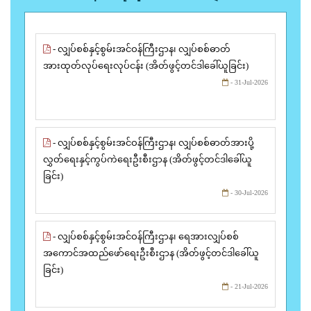
- လျှပ်စစ်နှင့်စွမ်းအင်ဝန်ကြီးဌာန၊ လျှပ်စစ်ဓာတ်
အားထုတ်လုပ်ရေးလုပ်ငန်း (အိတ်ဖွင့်တင်ဒါခေါ်ယူခြင်း)
- 31-Jul-2026
- လျှပ်စစ်နှင့်စွမ်းအင်ဝန်ကြီးဌာန၊ လျှပ်စစ်ဓာတ်အားပို့
လွှတ်ရေးနှင့်ကွပ်ကဲရေးဦးစီးဌာန (အိတ်ဖွင့်တင်ဒါခေါ်ယူ
ခြင်း)
- 30-Jul-2026
- လျှပ်စစ်နှင့်စွမ်းအင်ဝန်ကြီးဌာန၊ ရေအားလျှပ်စစ်
အကောင်အထည်ဖော်ရေးဦးစီးဌာန (အိတ်ဖွင့်တင်ဒါခေါ်ယူ
ခြင်း)
- 21-Jul-2026