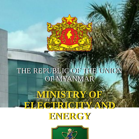
THE REPUBLIC OF THE UNION
OF MYANMAR
MINISTRY OF
ELECTRICITY AND
ENERGY