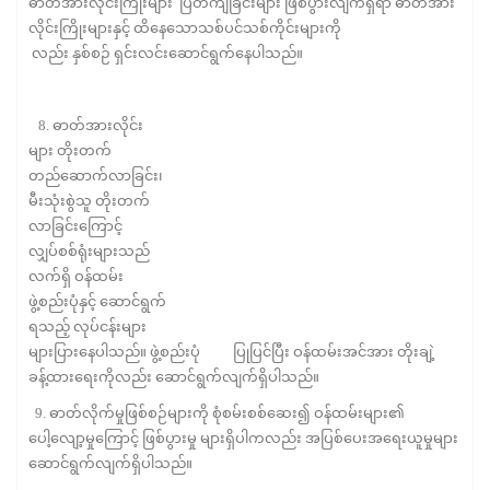
ဓာတ်အားလိုင်းကြိုးများ ပြတ်ကျခြင်းများ ဖြစ်ပွားလျက်ရှိရာ ဓာတ်အား
လိုင်းကြိုးများနှင့် ထိနေသောသစ်ပင်သစ်ကိုင်းများကို
လည်း နှစ်စဉ် ရှင်းလင်းဆောင်ရွက်နေပါသည်။
8. ဓာတ်အားလိုင်း
များ တိုးတက်
တည်ဆောက်လာခြင်း၊
မီးသုံးစွဲသူ တိုးတက်
လာခြင်းကြောင့်
လျှပ်စစ်ရုံးများသည်
လက်ရှိ ဝန်ထမ်း
ဖွဲ့စည်းပုံနှင့် ဆောင်ရွက်
ရသည့် လုပ်ငန်းများ
များပြားနေပါသည်။ ဖွဲ့စည်းပုံ ပြုပြင်ပြီး ဝန်ထမ်းအင်အား တိုးချဲ့
ခန့်ထားရေးကိုလည်း ဆောင်ရွက်လျက်ရှိပါသည်။
9. ဓာတ်လိုက်မှုဖြစ်စဉ်များကို စုံစမ်းစစ်ဆေး၍ ဝန်ထမ်းများ၏
ပေါ့လျော့မှုကြောင့် ဖြစ်ပွားမှု များရှိပါကလည်း အပြစ်ပေးအရေးယူမှုများ
ဆောင်ရွက်လျက်ရှိပါသည်။