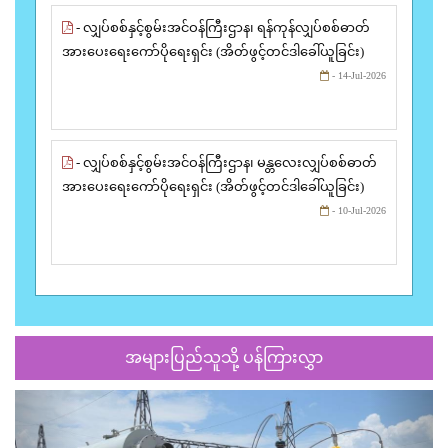
- လျှပ်စစ်နှင့်စွမ်းအင်ဝန်ကြီးဌာန၊ ရန်ကုန်လျှပ်စစ်ဓာတ်
အားပေးရေးကော်ပိုရေးရှင်း (အိတ်ဖွင့်တင်ဒါခေါ်ယူခြင်း)
- 14-Jul-2026
- လျှပ်စစ်နှင့်စွမ်းအင်ဝန်ကြီးဌာန၊ မန္တလေးလျှပ်စစ်ဓာတ်
အားပေးရေးကော်ပိုရေးရှင်း (အိတ်ဖွင့်တင်ဒါခေါ်ယူခြင်း)
- 10-Jul-2026
အများပြည်သူသို့ ပန်ကြားလွှာ
Previous
Next