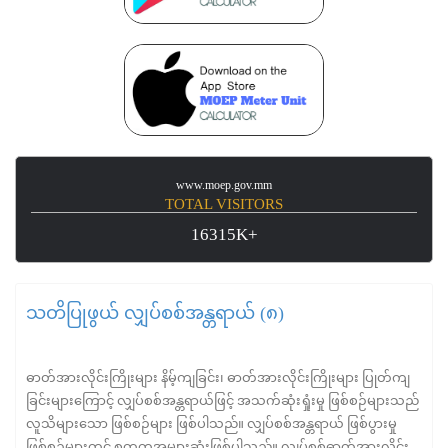
www.moep.gov.mm
TOTAL VISITORS
16315K+
သတိပြုဖွယ် လျှပ်စစ်အန္တရာယ် (၈)
ဓာတ်အားလိုင်းကြိုးများ နိမ့်ကျခြင်း၊ ဓာတ်အားလိုင်းကြိုးများ ပြုတ်ကျ
ခြင်းများကြောင့် လျှပ်စစ်အန္တရာယ်ဖြင့် အသက်ဆုံးရှုံးမှု ဖြစ်စဉ်များသည်
လူသိများသော ဖြစ်စဉ်များ ဖြစ်ပါသည်။ လျှပ်စစ်အန္တရာယ် ဖြစ်ပွားမှု
ဖြစ်စဉ်များတွင် စတုတ္တအများဆုံးဖြစ်ပါသည်။ လျှပ်စစ်ဓာတ်အားလိုင်း