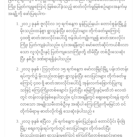
ကြိုး ပြုတ်ကျမှုကြောင့် ဖြစ်ပေါ်ခဲ့သည့် ဓာတ်လိုက်မှုဖြစ်စဉ်များအနက်မှ
အချို့ကို ဖော်ပြရပါက-
၂၀၁၂ ခုနှစ် ဇူလိုင်လ ၁၇ ရက်နေ့က မွန်ပြည်နယ်၊ တောင်စွန်းမြို့၌
မိုးသည်းထန်စွာ ရွာသွန်းပြီး လေပြင်းများ တိုက်ခတ်မှုကြောင့်
၄၀၀ဗို့ ဓာတ်အားလိုင်းပေါ်သို့ ဗန်ဒါပင်ကျိုးကျ၍ ဓာတ်အားလိုင်း
ကြိုး ပြတ်ကျခဲ့ပါသည်။ ၎င်းအချိန်တွင် မော်တော်ဆိုင်ကယ်စီးလာ
သော လူသုံးဦးနှင့် ပြတ်ကျသောကြိုးတို့ ထိမိပြီး တစ်ဦးသေဆုံး
ပြီး နှစ်ဦး ဒဏ်ရာရရှိခဲ့ပါသည်။
၂၀၁၃ ခုနှစ် ၊ သြဂုတ်လ ၁၅ ရက်နေ့က မော်လမြိုင်မြို့ ပန်းဘဲတန်း
ရပ်ကွက်၌ မိုးသည်းထန်စွာ ရွာသွန်းပြီး လေပြင်းများ တိုက်ခတ်မှု
ကြောင့် ၄၀၀ ဗို့ ဓာတ်အားလိုင်းပေါ်သို့ အုန်းလက်ခြောက်ပြုကျ
သဖြင့် ကြေးကြိုးတစ်ချောင်း ပြတ်ပြီး မြေကြီးနှင့်မထိဘဲ လေထဲ
တွင် တန်းလန်းဖြစ်နေပါသည်။ ၎င်းအချိန်တွင် ဈေးရောင်းရန် ထွက်
လာသော အမျိုးသမီးတစ်ဦးမှ အဆိုပါ ကြေးကြိုးကိုမမြင်ဘဲ ဝင်
တိုက်မိရာမှ ဓာတ်လိုက်၍ သေဆုံးခဲ့ပါသည် ။
၂၀၁၃ ခုနှစ် ဧပြီလ ၂၆ ရက်နေ့က ရှမ်းပြည်နယ် တောင်ပိုင်း မိုးဗြဲ
မြို့၊ စျေးကုန်းရပ်ကွက်တွင် လေပြင်းများ တိုက်ခတ်ပြီး
မိုးသည်းထန်စွာ ရွာသွန်းမှုကြောင့် ကြေးကြိုးတစ်ချောင်းမှာရေ