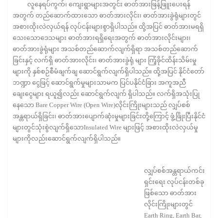
လူနေရပ်ကွက်၊ ကျေးရွာများအတွင်း ဓာတ်အားဖြန့်ဖြူးပေးရန်
အတွက် တည်ဆောက်ထားသော ဓာတ်အားလိုင်း၊ ဓာတ်အားခွဲရုံများတွင်
အစားထိုးလဲလှယ်ရန် လုပ်ငန်းများစွာရှိပါသည်။ ထို့အပြင် ဓာတ်အားမရရှိ
သေးသောဒေသများ ဓာတ်အားရရှိရေးအတွက် ဓာတ်အားလိုင်းများ၊
ဓာတ်အားခွဲရုံများ အသစ်တည်ဆောက်လျက်ရှိရာ အသစ်တည်ဆောက်
ခြင်းနှင့် လက်ရှိ ဓာတ်အားလိုင်း၊ ဓာတ်အားခွဲရုံ များ ကြံ့ခိုင်ထိန်းသိမ်းမှု
များကို နှစ်စဉ်စီမံချက်ချ ဆောင်ရွက်လျက်ရှိပါသည်။ ထို့အပြင် နိုင်ငံတော်
ဘဏ္ဍာ ငွေဖြင့် ဆောင်ရွက်မှုများသာမက ပြင်ပနိုင်ငံခြား အကူအညီ
ချေးငွေများ ရယူ၍လည်း ဆောင်ရွက်လျက် ရှိပါသည်။ လက်ရှိအသုံးပြု
နေသော Bare Copper Wire (Open Wire)လိုင်းကြိုးများသည် လျှပ်စစ်
အန္တရာယ်ရှိခြင်း၊ ဓာတ်အားပျောက်ဆုံးမှုများခြင်းတို့ကြောင့် ဖွံ့ဖြိုးပြီးနိုင်ငံ
များတွင်သုံးစွဲလျက်ရှိသောInsulated Wire များဖြင့် အစားထိုးလဲလှယ်မှု
များကိုလည်းဆောင်ရွက်လျက်ရှိပါသည်။
လျှပ်စစ်အန္တရာယ်ကင်း
ရှင်းရေး လုပ်ငန်းတစ်ခု
ဖြစ်သော ဓာတ်အား
လိုင်းကြိုးများတွင်
Earth Ring, Earth Bar,