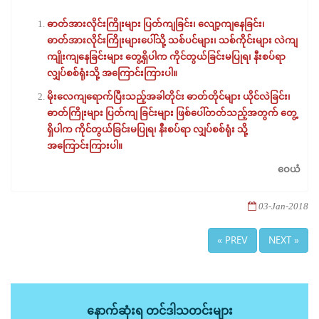
ဓာတ်အားလိုင်းကြိုးများ ပြတ်ကျခြင်း၊ လျော့ကျနေခြင်း၊
ဓာတ်အားလိုင်းကြိုးများပေါ်သို့ သစ်ပင်များ၊ သစ်ကိုင်းများ လဲကျ
ကျိုးကျနေခြင်းများ တွေ့ရှိပါက ကိုင်တွယ်ခြင်းမပြုရ၊ နီးစပ်ရာ
လျှပ်စစ်ရုံးသို့ အကြောင်းကြားပါ။
မိုးလေကျရောက်ပြီးသည့်အခါတိုင်း ဓာတ်တိုင်များ ယိုင်လဲခြင်း၊
ဓာတ်ကြိုးများ ပြတ်ကျ ခြင်းများ ဖြစ်ပေါ်တတ်သည့်အတွက် တွေ့
ရှိပါက ကိုင်တွယ်ခြင်းမပြုရ၊ နီးစပ်ရာ လျှပ်စစ်ရုံး သို့
အကြောင်းကြားပါ။
ဝေယံ
03-Jan-2018
« PREV
NEXT »
နောက်ဆုံးရ တင်ဒါသတင်းများ