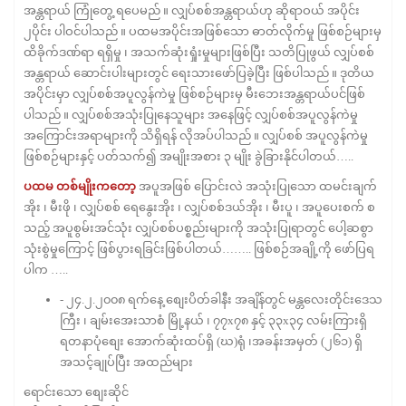
အန္တရာယ် ကြုံတွေ့ ရပေမည် ။ လျှပ်စစ်အန္တရာယ်ဟု ဆိုရာဝယ် အပိုင်း
၂ပိုင်း ပါဝင်ပါသည် ။ ပထမအပိုင်းအဖြစ်သော ဓာတ်လိုက်မှု ဖြစ်စဉ်များမှ
ထိခိုက်ဒဏ်ရာ ရရှိမှု ၊ အသက်ဆုံးရှုံးမှုများဖြစ်ပြီး သတိပြုဖွယ် လျှပ်စစ်
အန္တရာယ် ဆောင်းပါးများတွင် ရေးသားဖော်ပြခဲ့ပြီး ဖြစ်ပါသည် ။ ဒုတိယ
အပိုင်းမှာ လျှပ်စစ်အပူလွန်ကဲမှု ဖြစ်စဉ်များမှ မီးဘေးအန္တရာယ်ပင်ဖြစ်
ပါသည် ။ လျှပ်စစ်အသုံးပြုနေသူများ အနေဖြင့် လျှပ်စစ်အပူလွန်ကဲမှု
အကြောင်းအရာများကို သိရှိရန် လိုအပ်ပါသည် ။ လျှပ်စစ် အပူလွန်ကဲမှု
ဖြစ်စဉ်များနှင့် ပတ်သက်၍ အမျိုးအစား ၃ မျိုး ခွဲခြားနိုင်ပါတယ်…..
ပထမ တစ်မျိုးကတော့
အပူအဖြစ် ပြောင်းလဲ အသုံးပြုသော ထမင်းချက်
အိုး ၊ မီးဖို ၊ လျှပ်စစ် ရေနွေးအိုး ၊ လျှပ်စစ်ဒယ်အိုး ၊ မီးပူ ၊ အပူပေးစက် စ
သည့် အပူစွမ်းအင်သုံး လျှပ်စစ်ပစ္စည်းများကို အသုံးပြုရာတွင် ပေါ့ဆစွာ
သုံးစွဲမှုကြောင့် ဖြစ်ပွားရခြင်းဖြစ်ပါတယ်…….. ဖြစ်စဉ်အချို့ကို ဖော်ပြရ
ပါက …..
- ၂၄.၂.၂၀၀၈ ရက်နေ့ စျေးပိတ်ခါနီး အချိန်တွင် မန္တလေးတိုင်းဒေသ
ကြီး ၊ ချမ်းအေးသာစံ မြို့နယ် ၊ ၇၇x၇၈ နှင့် ၃၃x၃၄ လမ်းကြားရှိ
ရတနာပုံစျေး အောက်ဆုံးထပ်ရှိ (ဃ)ရုံ ၊အခန်းအမှတ် (၂၆၁) ရှိ
အသင့်ချုပ်ပြီး အထည်များ
ရောင်းသော စျေးဆိုင်