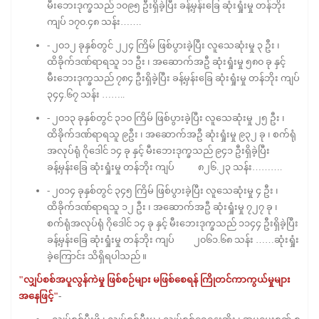
မီးဘေးဒုက္ခသည် ၁၀၉၅ ဦးရှိခဲ့ပြီး ခန့်မှန်းခြေ ဆုံးရှုံးမှု တန်ဘိုး
ကျပ် ၁၇၀.၄၈ သန်း…….
- ၂၀၁၂ ခုနှစ်တွင် ၂၂၄ ကြိမ် ဖြစ်ပွားခဲ့ပြီး လူသေဆုံးမှု ၃ ဦး ၊
ထိခိုက်ဒဏ်ရာရသူ ၁၁ ဦး ၊ အဆောက်အဦ ဆုံးရှုံးမှု ၅၈၀ ခု နှင့်
မီးဘေးဒုက္ခသည် ၇၈၄ ဦးရှိခဲ့ပြီး ခန့်မှန်းခြေ ဆုံးရှုံးမှု တန်ဘိုး ကျပ်
၃၄၄.၆၇ သန်း ……..
- ၂၀၁၃ ခုနှစ်တွင် ၃၁၀ ကြိမ် ဖြစ်ပွားခဲ့ပြီး လူသေဆုံးမှု ၂၅ ဦး ၊
ထိခိုက်ဒဏ်ရာရသူ ၉ဦး ၊ အဆောက်အဦ ဆုံးရှုံးမှု ၉၃၂ ခု ၊ စက်ရုံ
အလုပ်ရုံ ဂိုဒေါင် ၁၄ ခု နှင့် မီးဘေးဒုက္ခသည် ၉၄၁ ဦးရှိခဲ့ပြီး
ခန့်မှန်းခြေ ဆုံးရှုံးမှု တန်ဘိုး ကျပ် ၈၂၆.၂၃ သန်း……….
- ၂၀၁၄ ခုနှစ်တွင် ၃၄၅ ကြိမ် ဖြစ်ပွားခဲ့ပြီး လူသေဆုံးမှု ၄ ဦး ၊
ထိခိုက်ဒဏ်ရာရသူ ၁၂ ဦး ၊ အဆောက်အဦ ဆုံးရှုံးမှု ၇၂၇ ခု ၊
စက်ရုံအလုပ်ရုံ ဂိုဒေါင် ၁၄ ခု နှင့် မီးဘေးဒုက္ခသည် ၁၁၄၄ ဦးရှိခဲ့ပြီး
ခန့်မှန်းခြေ ဆုံးရှုံးမှု တန်ဘိုး ကျပ် ၂၀၆၁.၆၈ သန်း ……ဆုံးရှုံး
ခဲ့ကြောင်း သိရှိရပါသည် ။
"လျှပ်စစ်အပူလွန်ကဲမှု ဖြစ်စဉ်များ မဖြစ်စေရန် ကြိုတင်ကာကွယ်မှုများ
အနေဖြင့်"
-