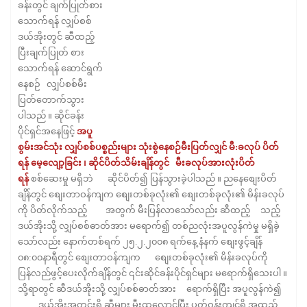
ခန်းတွင် ချက်ပြုတ်စား
သောက်ရန် လျှပ်စစ်
ဒယ်အိုးတွင် ဆီထည့်
ပြီးချက်ပြုတ် စား
သောက်ရန် ဆောင်ရွက်
နေစဉ် လျှပ်စစ်မီး
ပြတ်တောက်သွား
ပါသည် ။ ဆိုင်ခန်း
ပိုင်ရှင်အနေဖြင့်
အပူ
စွမ်းအင်သုံး လျှပ်စစ်ပစ္စည်းများ သုံးစွဲနေစဉ်မီးပြတ်လျှင် မီ:ခလုပ် ပိတ်
ရန် မေ့လျော့ခြင်း ၊ ဆိုင်ပိတ်သိမ်းချိန်တွင် မီးခလုပ်အားလုံးပိတ်
ရန်
စစ်ဆေးမှု မရှိဘဲ ဆိုင်ပိတ်၍ ပြန်သွားခဲ့ပါသည် ။ ညနေစျေးပိတ်
ချိန်တွင် စျေးတာဝန်ကျက စျေးတစ်ခုလုံး၏ စျေးတစ်ခုလုံး၏ မိန်းခလုပ်
ကို ပိတ်လိုက်သည့် အတွက် မီးပြန်လာသော်လည်း ဆီထည့် သည့်
ဒယ်အိုးသို့ လျှပ်စစ်ဓာတ်အား မရောက်၍ တစ်ညလုံးအပူလွန်ကဲမှု မရှိခဲ့
သော်လည်း နောက်တစ်ရက် ၂၅.၂.၂၀၀၈ ရက်နေ့ နံနက် စျေးဖွင့်ချိန်
၀၈:၀၀နာရီတွင် စျေးတာဝန်ကျက စျေးတစ်ခုလုံး၏ မိန်းခလုပ်ကို
ပြန်လည်ဖွင့်ပေးလိုက်ချိန်တွင် ၎င်းဆိုင်ခန်းပိုင်ရှင်များ မရောက်ရှိသေးပါ ။
သို့ရာတွင် ဆီဒယ်အိုးသို့ လျှပ်စစ်ဓာတ်အား ရောက်ရှိပြီး အပူလွန်ကဲ၍
ဒယ်အိုးအတွင်းရှိ ဆီများ မီးထလောင်ပြီး ပတ်ဝန်းကျင်ရှိ အထည်