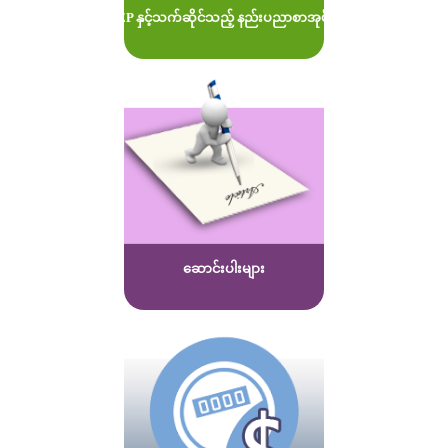
MOEP နှင့်သက်ဆိုင်သည့် နည်းပညာစာအုပ်များ
ဆောင်းပါးများ