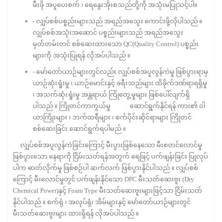
မီးဖို အပူပေးစက် ၊ ရေနွေးအိုးစသည်တို့ကို အသုံးမပြုသင့်ပါ။
- လျှပ်စစ်ပစ္စည်းများသည် အရည်အသွေး ကောင်းဖို့လိုပါသည် ။
လျှပ်စစ်အသုံးအဆောင် ပစ္စည်းများသည် အရည်အသွေး
မှတ်တမ်းတင် စစ်ဆေးထားသော QC(Quality Control) ပစ္စည်း
များကို အသုံးပြုရန် လိုအပ်ပါသည် ။
- မော်တော်ယာဉ်များတွင်လည်း လျှပ်စစ်အပူလွန်ကဲမှု ဖြစ်ပွားရာမှ
ယာဉ်ဆုံးရှုံးမှု ၊ ယာဉ်မောင်းနှင့် ခရီးသည်များ ထိခိုက်ဒဏ်ရာရရှိမှု
၊ အသက်ဆုံးရှုံးမှု အန္တရာယ် ကြုံတွေ့မှုများ ဖြစ်ပေါ်လျက်ရှိ
ပါသည် ။ ကြိုတင်ကာကွယ်မှု ဆောင်ရွက်နိုင်ရန် ကား၏ ဝါ
ယာကြိုးများ ၊ ဘက်ထရီများ ၊ စက်ပိုင်းဆိုင်ရာများ ကြိုတင်
စစ်ဆေးခြင်း ဆောင်ရွက်ရပါမည် ။
လျှပ်စစ်အပူလွန်ကဲခြင်းကြောင့် မီးပွားဖြစ်နေသော မီးစတင်လောင်မှု
ဖြစ်ပွားသော နေရာကို ငြိမ်းသတ်ရန်အတွက် ရေဖြင့် ပက်ဖျန်းခြင်း ပြုလုပ်
ပါက ဓာတ်လိုက်မှု ဖြစ်စဉ်ပါ ဆက်လက် ဖြစ်ပွားနိုင်ပါသည် ။ လျှပ်စစ်
ကြောင့် မီးလောင်မှုတွင် ပက်ဖျန်းနိုင်သော DPC မီးသတ်ဆေးဗူး (Dry
Chemical Power)နှင့် Foam Type မီးသတ်ဆေးဗူးများဖြင့်သာ ငြိမ်းသတ်
နိုင်ပါသည် ။ စက်ရုံ ၊ အလုပ်ရုံ၊ အိမ်များနှင့် မော်တော်ယာဉ်များတွင်
မီးသတ်ဆေးဗူးများ ထားရှိရန် လိုအပ်ပါသည် ။