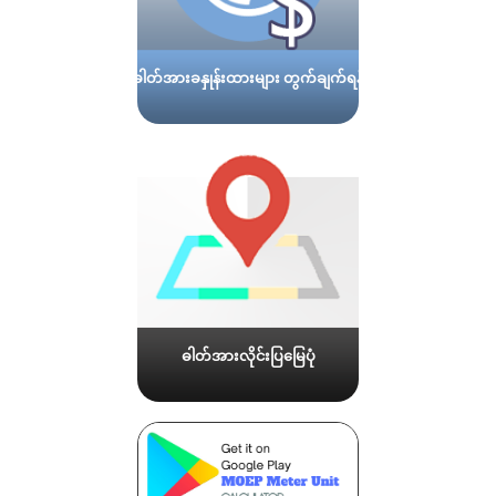
ဓါတ်အားခနှုန်းထားများ တွက်ချက်ရန်
ဓါတ်အားလိုင်းပြမြေပုံ