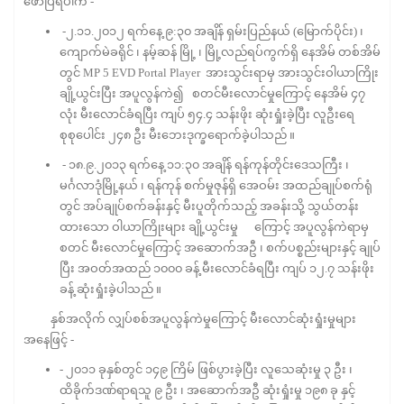
ဖော်ပြရပါက -
-၂.၁၁.၂၀၁၂ ရက်နေ့ ၉:၃၀ အချိန် ရှမ်းပြည်နယ် (မြောက်ပိုင်း) ၊
ကျောက်မဲခရိုင် ၊ နမ့်ဆန် မြို့ ၊ မြို့လည်ရပ်ကွက်ရှိ နေအိမ် တစ်အိမ်
တွင် MP 5 EVD Portal Player အားသွင်းရာမှ အားသွင်းဝါယာကြိုး
ချို့ယွင်းပြီး အပူလွန်ကဲ၍ စတင်မီးလောင်မှုကြောင့် နေအိမ် ၄၇
လုံး မီးလောင်ခံရပြီး ကျပ် ၅၄.၄ သန်းဖိုး ဆုံးရှုံးခဲ့ပြီး လူဦးရေ
စုစုပေါင်း ၂၄၈ ဦး မီးဘေးဒုက္ခရောက်ခဲ့ပါသည် ။
- ၁၈.၉.၂၀၁၃ ရက်နေ့ ၁၁:၃၀ အချိန် ရန်ကုန်တိုင်းဒေသကြီး ၊
မင်္ဂလာဒုံမြို့နယ် ၊ ရန်ကုန် စက်မှုဇုန်ရှိ အေဝမ်း အထည်ချုပ်စက်ရုံ
တွင် အပ်ချုပ်စက်ခန်းနှင့် မီးပူတိုက်သည့် အခန်းသို့ သွယ်တန်း
ထားသော ဝါယာကြိုးများ ချို့ယွင်းမှု ကြောင့် အပူလွန်ကဲရာမှ
စတင် မီးလောင်မှုကြောင့် အဆောက်အဦ ၊ စက်ပစ္စည်းများနှင့် ချုပ်
ပြီး အဝတ်အထည် ၁၀၀၀ ခန့် မီးလောင်ခံရပြီး ကျပ် ၁၂.၇ သန်းဖိုး
ခန့် ဆုံးရှုံးခဲ့ပါသည် ။
နှစ်အလိုက် လျှပ်စစ်အပူလွန်ကဲမှုကြောင့် မီးလောင်ဆုံးရှုံးမှုများ
အနေဖြင့် -
- ၂၀၁၁ ခုနှစ်တွင် ၁၄၉ ကြိမ် ဖြစ်ပွားခဲ့ပြီး လူသေဆုံးမှု ၃ ဦး ၊
ထိခိုက်ဒဏ်ရာရသူ ၉ ဦး ၊ အဆောက်အဦ ဆုံးရှုံးမှု ၁၉၈ ခု နှင့်