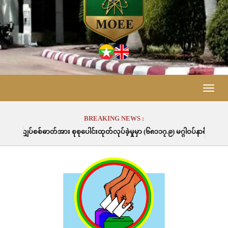
Toggle
naviga
BREAKING NEWS :
စုပေါင်းထုတ်လုပ်ခဲ့မှုမှာ (၆၈၁၁၇.၉) မဂ္ဂါဝပ်နာရီဖြစ်ပါသည်။