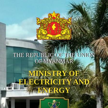
THE REPUBLIC OF THE UNION
OF MYANMAR
MINISTRY OF
ELECTRICITY AND
ENERGY