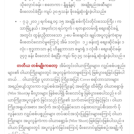
သိုလှောင်ခန်း ၊ စတေကာ ၊ နို့မှုန့်နှင့် အချိုရည်အဆီများ
မီးလောင်ခံပြီး ကျပ် ၃၀.၅သန်း ဖိုးခန့်ဆုံးရှုံးခဲ့ပါသည်။
- ၇.၃.၂၀၁၂ ရက်နေ့ ၀၄:၁၅ အချိန် စစ်ကိုင်းတိုင်းဒေသကြီး ၊ က
သာမြို့နယ် ၊ အမှတ်(၁) ရပ်ကွက် ၊ ရတနာလမ်းရှိ စျေးဆိုင်ခန့်
အတွင်း ထွန်းညှိထားသော ၂-ပေ မီးချောင်း ချုပ်အပူလွန်ကဲရာမှ
မီးစတင်လောင်မှုကြောင့် အိမ် ၁၁လုံး၊ ၁၂ ခန်းတွဲ စျေးဆိုင်ခန်း ၁
လုံး ၊ ဗုဒ္ဓဘာသာ နှင့် ဟိန္ဒူဘာသာ စမ္မာရုံ ၁ လုံးစီ ၊ စျေးဆိုင်ခန်း
၃၄၇ ခန်း မီးလောင် ခံရပြီး ကျပ် ၆၇.၃၄ သန်းခန့် ဆုံးရှုံးခဲ့ပါသည် ။
တတိယ တစ်မျိုးကတော့
အိမ်တွင်းဝါယာကြိုးများ၊ လျှပ်စစ်ပစ္စည်း
များ၏ ဝါယာကြိုးများတွင် အပူလွန်ကဲလာမှုကြောင့် ဖြစ်ပွားရခြင်းဖြစ်ပါ
တယ်…. ဝါယာကြိုး ပူလာသဖြင့် ကြိုးအပြင် Cover ရော်ဘာသားများ
အရည်ပျော်သွားကာ လျှပ်စစ်အဖိုကြိုးနှင့် အမကြိုး ထိမိပြီး ဝါယာရှောခ့်
(Wire Short)မှ မီးပွားများ ဖြစ်ပေါ်၍ မီးလောင်မှု ဖြစ်ပွားစေပါသည် ။ ဝါ
ယာကြိုးအပူလွန်ကဲ ခြင်းသည် ကြိုး၏ သက်တမ်းကြာမြင့်ခြင်း ၊ ဝါယာ
ကြိုးအရွယ်အစား အလိုက် အသုံးပြုနိုင်သော ဝန်အား(လျှပ်စီး)ထက် ပို
လွန်သော လျှပ်စစ်ပစ္စည်းများ တပ်ဆင်အသုံးပြုခြင်းများကြောင့် ဝါယာ
ကြိုးများ အပူလွန်ကဲကာ ဝါယာရှော့ခ် (Wire Short) ဖြစ်ခြင်းဖြစ်ပါသည် ။
ဝါယာ ကြိုးများတွင် အပူလွန်ကဲခြင်းကြောင့် မီးလောင်မှုဖြစ်စဉ်အချို့ကို