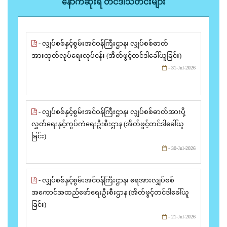
နောက်ဆုံးရ တင်ဒါသတင်းများ
- လျှပ်စစ်နှင့်စွမ်းအင်ဝန်ကြီးဌာန၊ လျှပ်စစ်ဓာတ်
အားထုတ်လုပ်ရေးလုပ်ငန်း (အိတ်ဖွင့်တင်ဒါခေါ်ယူခြင်း)
- 31-Jul-2026
- လျှပ်စစ်နှင့်စွမ်းအင်ဝန်ကြီးဌာန၊ လျှပ်စစ်ဓာတ်အားပို့
လွှတ်ရေးနှင့်ကွပ်ကဲရေးဦးစီးဌာန (အိတ်ဖွင့်တင်ဒါခေါ်ယူ
ခြင်း)
- 30-Jul-2026
- လျှပ်စစ်နှင့်စွမ်းအင်ဝန်ကြီးဌာန၊ ရေအားလျှပ်စစ်
အကောင်အထည်ဖော်ရေးဦးစီးဌာန (အိတ်ဖွင့်တင်ဒါခေါ်ယူ
ခြင်း)
- 21-Jul-2026