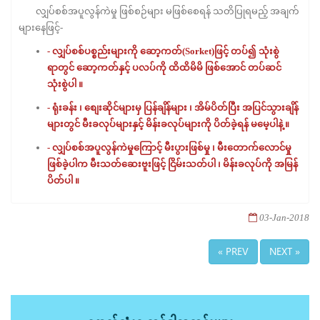
လျှပ်စစ်အပူလွန်ကဲမှု ဖြစ်စဉ်များ မဖြစ်စေရန် သတိပြုရမည့် အချက်
များနေဖြင့်-
- လျှပ်စစ်ပစ္စည်းများကို ဆော့ကတ်(Sorket)ဖြင့် တပ်၍ သုံးစွဲ
ရာတွင် ဆော့ကတ်နှင့် ပလပ်ကို ထိထိမိမိ ဖြစ်အောင် တပ်ဆင်
သုံးစွဲပါ ။
- ရုံးခန်း ၊ စျေးဆိုင်များမှ ပြန်ချိန်များ ၊ အိမ်ပိတ်ပြီး အပြင်သွားချိန်
များတွင် မီးခလုပ်များနှင့် မိန်းခလုပ်များကို ပိတ်ခဲ့ရန် မမေ့ပါနဲ့ ။
- လျှပ်စစ်အပူလွန်ကဲမှုကြောင့် မီးပွားဖြစ်မှု ၊ မီးတောက်လောင်မှု
ဖြစ်ခဲ့ပါက မီးသတ်ဆေးဗူးဖြင့် ငြိမ်းသတ်ပါ ၊ မိန်းခလုပ်ကို အမြန်
ပိတ်ပါ ။
03-Jan-2018
« PREV
NEXT »