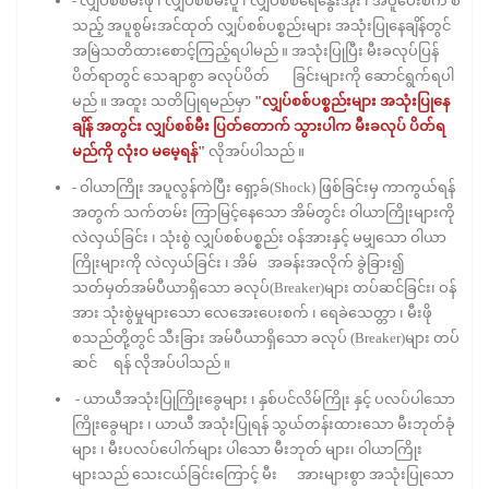
- လျှပ်စစ်မီးဖို ၊ လျှပ်စစ်မီးပူ ၊ လျှပ်စစ်ရေနွေးအိုး ၊ အပူပေးစက် စ
သည့် အပူစွမ်းအင်ထုတ် လျှပ်စစ်ပစ္စည်းများ အသုံးပြုနေချိန်တွင်
အမြဲသတိထားစောင့်ကြည့်ရပါမည် ။ အသုံးပြုပြီး မီးခလုပ်ပြန်
ပိတ်ရာတွင် သေချာစွာ ခလုပ်ပိတ် ခြင်းများကို ဆောင်ရွက်ရပါ
မည် ။ အထူး သတိပြုရမည်မှာ
"လျှပ်စစ်ပစ္စည်းများ အသုံးပြုနေ
ချိန် အတွင်း လျှပ်စစ်မီး ပြတ်တောက် သွားပါက မီးခလုပ် ပိတ်ရ
မည်ကို လုံးဝ မမေ့ရန်"
လိုအပ်ပါသည် ။
- ဝါယာကြိုး အပူလွန်ကဲပြီး ရှော့ခ်(Shock) ဖြစ်ခြင်းမှ ကာကွယ်ရန်
အတွက် သက်တမ်း ကြာမြင့်နေသော အိမ်တွင်း ဝါယာကြိုးများကို
လဲလှယ်ခြင်း ၊ သုံးစွဲ လျှပ်စစ်ပစ္စည်း ဝန်အားနှင့် မမျှသော ဝါယာ
ကြိုးများကို လဲလှယ်ခြင်း ၊ အိမ် အခန်းအလိုက် ခွဲခြား၍
သတ်မှတ်အမ်ပီယာရှိသော ခလုပ်(Breaker)များ တပ်ဆင်ခြင်း၊ ဝန်
အား သုံးစွဲမှုများသော လေအေးပေးစက် ၊ ရေခဲသေတ္တာ ၊ မီးဖို
စသည်တို့တွင် သီးခြား အမ်ပီယာရှိသော ခလုပ် (Breaker)များ တပ်
ဆင် ရန် လိုအပ်ပါသည် ။
- ယာယီအသုံးပြုကြိုးခွေများ ၊ နှစ်ပင်လိမ်ကြိုး နှင့် ပလပ်ပါသော
ကြိုးခွေများ ၊ ယာယီ အသုံးပြုရန် သွယ်တန်းထားသော မီးဘုတ်ခုံ
များ ၊ မီးပလပ်ပေါက်များ ပါသော မီးဘုတ် များ၊ ဝါယာကြိုး
များသည် သေးငယ်ခြင်းကြောင့် မီး အားများစွာ အသုံးပြုသော