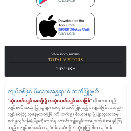
www.moep.gov.mm
TOTAL VISITORS
16316K+
လျှပ်စစ်နှင့် မီးဘေးအန္တရာယ် သတိပြုဖွယ်
"သုံးတတ်လျှင် အကျိုးရှိ ၊ မသုံးတတ်လျှင် ဘေးဖြစ်"
ဆိုစကားသည်
လျှပ်စစ်မီးအသုံးပြု သူများ အတွက် သတိပြုရမည့် အချက်ဖြစ်ပေသည် ။
လျှပ်စစ်ဖြင့် လူနေမှုဘဝဖွံ့ဖြိုးတိုးတက်မှု ၊ စီးပွားရေး ဖွံ့ဖြိုးတိုးတက်မှု ၊
စက်မှုလုပ်ငန်းဖွံ့ဖြိုးတိုးတက်မှု ကောင်းကျိုးချမ်းသာများကို ခံစားရရှိကြ
သည် ။ လျှပ်စစ်အသိ ၊ လျှပ်စစ်သတိမရှိဘဲ သုံးစွဲကြပါက လျှပ်စစ်