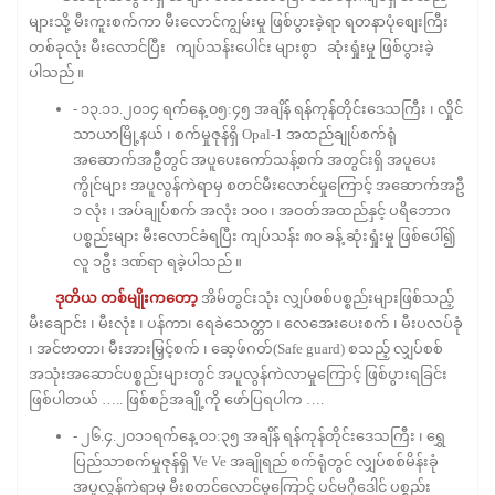
များသို့ မီးကူးစက်ကာ မီးလောင်ကျွမ်းမှု ဖြစ်ပွားခဲ့ရာ ရတနာပုံစျေးကြီး
တစ်ခုလုံး မီးလောင်ပြီး ကျပ်သန်းပေါင်း များစွာ ဆုံးရှုံးမှု ဖြစ်ပွားခဲ့
ပါသည် ။
- ၁၃.၁၁.၂၀၁၄ ရက်နေ့ ၀၅:၄၅ အချိန် ရန်ကုန်တိုင်းဒေသကြီး ၊ လှိုင်
သာယာမြို့နယ် ၊ စက်မှုဇုန်ရှိ Opal-1 အထည်ချုပ်စက်ရုံ
အဆောက်အဦတွင် အပူပေးကော်သန့်စက် အတွင်းရှိ အပူပေး
ကွိုင်များ အပူလွန်ကဲရာမှ စတင်မီးလောင်မှုကြောင့် အဆောက်အဦ
၁ လုံး ၊ အပ်ချုပ်စက် အလုံး ၁၀၀ ၊ အဝတ်အထည်နှင့် ပရိဘောဂ
ပစ္စည်းများ မီးလောင်ခံရပြီး ကျပ်သန်း ၈၀ ခန့် ဆုံးရှုံးမှု ဖြစ်ပေါ်၍
လူ ၁ဦး ဒဏ်ရာ ရခဲ့ပါသည် ။
ဒုတိယ တစ်မျိုးကတော့
အိမ်တွင်းသုံး လျှပ်စစ်ပစ္စည်းများဖြစ်သည့်
မီးချောင်း ၊ မီးလုံး ၊ ပန်ကာ၊ ရေခဲသေတ္တာ ၊ လေအေးပေးစက် ၊ မီးပလပ်ခုံ
၊ အင်ဗာတာ၊ မီးအားမြှင့်စက် ၊ ဆေ့ဖ်ဂတ်(Safe guard) စသည့် လျှပ်စစ်
အသုံးအဆောင်ပစ္စည်းများတွင် အပူလွန်ကဲလာမှုကြောင့် ဖြစ်ပွားရခြင်း
ဖြစ်ပါတယ် ….. ဖြစ်စဉ်အချို့ကို ဖော်ပြရပါက ….
- ၂၆.၄.၂၀၁၁ရက်နေ့ ၀၁:၃၅ အချိန် ရန်ကုန်တိုင်းဒေသကြီး ၊ ရွှေ
ပြည်သာစက်မှုဇုန်ရှိ Ve Ve အချိုရည် စက်ရုံတွင် လျှပ်စစ်မိန်းခုံ
အပူလွန်ကဲရာမှ မီးစတင်လောင်မှုကြောင့် ပင်မဂိုဒေါင် ပစ္စည်း