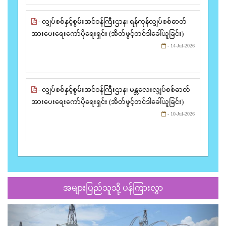
- လျှပ်စစ်နှင့်စွမ်းအင်ဝန်ကြီးဌာန၊ ရန်ကုန်လျှပ်စစ်ဓာတ်
အားပေးရေးကော်ပိုရေးရှင်း (အိတ်ဖွင့်တင်ဒါခေါ်ယူခြင်း)
- 14-Jul-2026
- လျှပ်စစ်နှင့်စွမ်းအင်ဝန်ကြီးဌာန၊ မန္တလေးလျှပ်စစ်ဓာတ်
အားပေးရေးကော်ပိုရေးရှင်း (အိတ်ဖွင့်တင်ဒါခေါ်ယူခြင်း)
- 10-Jul-2026
အများပြည်သူသို့ ပန်ကြားလွှာ
Previous
Next