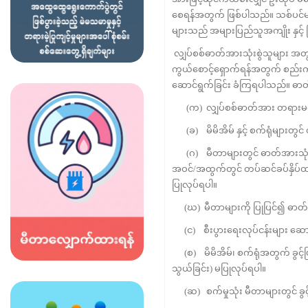
စေရန်အတွက် ဖြစ်ပါသည်။ သစ်ပင်မ
များသည် အများပြည်သူအကျိုး နှင့်
လျှပ်စစ်ဓာတ်အားသုံးစွဲသူများ အတွင
ကွယ်စောင့်ရှောက်ရန်အတွက် စည်းကမ
ဆောင်ရွက်ခြင်း ခံကြရပါသည်။ ဓာတ်အ
(က) လျှပ်စစ်ဓာတ်အား တရားမဝင် သ
(ခ) မိမိအိမ် နှင့် စက်ရုံများတွ
(ဂ) မီတာများတွင် ဓာတ်အားသုံးစွဲရ
အဝင်/အထွက်တွင် တပ်ဆင်ခပ်နှိပ်ထာ
ပြုလုပ်ရပါ။
(ဃ) မီတာများကို ပြုပြင်၍ ဓာတ်အား
(င) စီးပွားရေးလုပ်ငန်းများ ဆော
(စ) မိမိအိမ်၊ စက်ရုံအတွက် ခွင့်
သွယ်ခြင်း) မပြုလုပ်ရပါ။
(ဆ) စက်မှုသုံး မီတာများတွင် ခွင့်