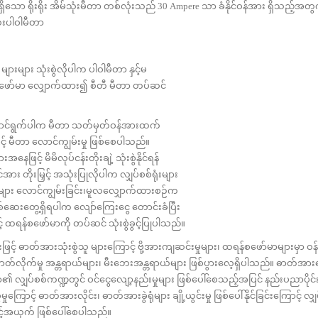
 ရိုးရိုး အိမ်သုံးမီတာ တစ်လုံးသည် 30 Ampere သာ ခံနိုင်ဝန်အား ရှိသည့်အတွက
ုံးပါဝါမီတာ
ားများ သုံးစွဲလိုပါက ပါဝါမီတာ နှင့်မ
စဖော်မာ လျှောက်ထား၍ စီတီ မီတာ တပ်ဆင်
်း ဆောင်ရွက်ပါက မီတာ သတ်မှတ်ဝန်အားထက်
င့် မီတာ လောင်ကျွမ်းမှု ဖြစ်စေပါသည်။
နေဖြင့် မိမိလုပ်ငန်းတိုးချဲ့ သုံးစွဲနိုင်ရန်
း တိုးမြှင့် အသုံးပြုလိုပါက လျှပ်စစ်ရုံးများ
ာများ လောင်ကျွမ်းခြင်း၊မူလလျှောက်ထားစဉ်က
 စစ်ဆေးတွေ့ရှိရပါက လျော်ကြေးငွေ တောင်းခံပြီး
ှင့် ထရန်စဖော်မာကို တပ်ဆင် သုံးစွဲခွင့်ပြုပါသည်။
ာတ်အားသုံးစွဲသူ များကြောင့် ဗို့အားကျဆင်းမှုများ၊ ထရန်စဖော်မာများမှာ ဝန်
၊ ဓာတ်လိုက်မှု အန္တရာယ်များ၊ မီးဘေးအန္တရာယ်များ ဖြစ်ပွားလေ့ရှိပါသည်။ ဓာတ်အားပ
ာ်၏ လျှပ်စစ်ကဏ္ဍတွင် ဝင်ငွေလျော့နည်းမှုများ ဖြစ်ပေါ်စေသည့်အပြင် နည်းပညာပိုင်း
ကြောင့် ဓာတ်အားလိုင်း၊ ဓာတ်အားခွဲရုံများ ချို့ယွင်းမှု ဖြစ်ပေါ်နိုင်ခြင်းကြောင့် 
ာင့်အယှက် ဖြစ်ပေါ်စေပါသည်။