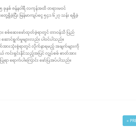
၅ ခုနှစ် ဇန်နဝါရီ လကုန်အထိ တရားမဝင်
့ရှိခဲ့ပြီး မြန်မာကျပ်ငွေ ၅၄၁.၆၂၇ သန်း ရရှိခဲ့
း စစ်ဆေးဖော်ထုတ်ခဲ့ရာတွင် တာဝန်သိ ပြည်
် ဆောင်ရွက်မှုများလည်း ပါဝင်ပါသည်။
တ်အားသုံးစွဲရာတွင် လိုက်နာရမည့် အချက်များကို
ရာယ် ကင်းရှင်းနိုင်သည့်အပြင် လျှပ်စစ် ဓာတ်အား
ူပြုရာ ရောက်ပါကြောင်း ဖော်ပြအပ်ပါသည်။
« PR