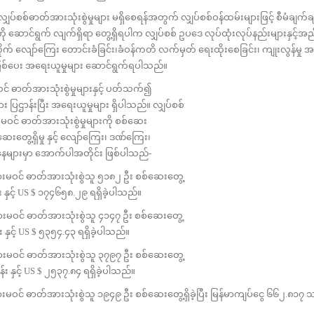
ပ်စစ်ဓာတ်အားသုံးစွဲမှုများ မရှိစေရန်အတွက် လျှပ်စစ်ဝန်ထမ်းများဖြင့် စီမံချက်
ကို ဆောင်ရွက် လျက်ရှိရာ တွေ့ရှိရပါက လျှပ်စစ် ဥပဒေ လုပ်ထုံးလုပ်နည်းများနှင့်
ုက် လျော်ကြေး တောင်းခံခြင်း၊ခံဝန်ကတိ လက်မှတ် ရေးထိုးစေခြင်း၊ ကျုးလွန်မှု 
 အပြစ်ပေး အရေးယူမှုများ ဆောင်ရွက်ရပါသည်။
 ဓာတ်အားသုံးစွဲမှုများနှင့် ပတ်သက်၍
 ပြဌာန်းပြီး အရေးယူမှုများ ရှိပါသည်။ လျှပ်စစ်
ဝင် ဓာတ်အားသုံးစွဲမှုများကို စစ်ဆေး
ေးတွေ့ရှိမှု နှင့် လျော်ကြေး၊ ဒဏ်ကြေး၊
နေများမှာ အောက်ပါအတိုင်း ဖြစ်ပါသည်-
ဝင် ဓာတ်အားသုံးစွဲသူ ၅၁၈၂ ဦး စစ်ဆေးတွေ့
်း နှင့် US $ ၁၇၄၆၅၈.၂၉ ရရှိခဲ့ပါသည်။
ဝင် ဓာတ်အားသုံးစွဲသူ ၄၁၄၇ ဦး စစ်ဆေးတွေ့
း နှင့် US $ ၅၃၅၄.၄၃ ရရှိခဲ့ပါသည်။
ဝင် ဓာတ်အားသုံးစွဲသူ ၃၇၉၇ ဦး စစ်ဆေးတွေ့
န်း နှင့် US $ ၂၅၃၇.၈၄ ရရှိခဲ့ပါသည်။
 ဓာတ်အားသုံးစွဲသူ ၁၉၄၉ ဦး စစ်ဆေးတွေ့ရှိခဲ့ပြီး မြန်မာကျပ်ငွေ ၆၆၂.၈၁၇ သန်း