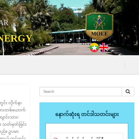
MAR
ENERGY
(၅.၈.၂၀၂၆) ရက်န
င်း လိုက်နာ
ငံသားတစ်ယောက်
နောက်ဆုံးရ တင်ဒါသတင်းများ
ကျောင်းသား/
း သတ်မှတ်ခြင်း
ါသည်။ ဥပမာ
ရာယ် ကင်းရှင်း