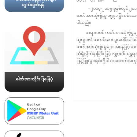
တွက်ချက်ရန်
- ၂၀၁၄-၂၀၁၅ ခုနှစ်တွင် ၂၀၁
ဓာတ်အားသုံးစွဲသူ ၁၅၇၁ ဦး စစ်ဆေးတွေ
ပါသည်။
တရားမဝင် ဓာတ်အားသုံးစွဲမှုမျာ
သူများ၏ သတင်းပေး ပူးပေါင်းပါဝင
ဓာတ်အားသုံးစွဲသူများ အနေဖြင့် ဓာ
သိရှိလိုက်နာခြင်းဖြင့် လျှပ်စစ်အန္တ
ဖြန့်ဖြူးမှု စနစ်ကိုပါ အထောက်အက
ဓါတ်အားလိုင်းပြမြေပုံ