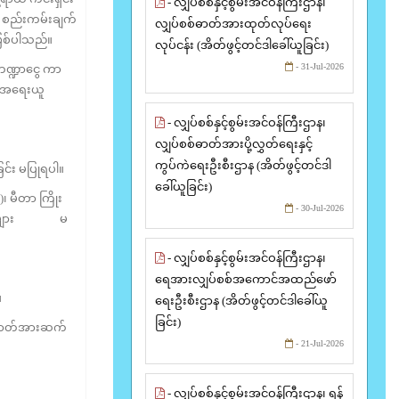
- လျှပ်စစ်နှင့်စွမ်းအင်ဝန်ကြီးဌာန၊
 စည်းကမ်းချက်
လျှပ်စစ်ဓာတ်အားထုတ်လုပ်ရေး
ဖြစ်ပါသည်။
လုပ်ငန်း (အိတ်ဖွင့်တင်ဒါခေါ်ယူခြင်း)
- 31-Jul-2026
 ဘဏ္ဍာငွေ ကာ
့်အရေးယူ
- လျှပ်စစ်နှင့်စွမ်းအင်ဝန်ကြီးဌာန၊
လျှပ်စစ်ဓာတ်အားပို့လွှတ်ရေးနှင့်
ကွပ်ကဲရေးဦးစီးဌာန (အိတ်ဖွင့်တင်ဒါ
င်း မပြုရပါ။
ခေါ်ယူခြင်း)
၊ မီတာ ကြိုး
- 30-Jul-2026
င်ခြင်းများ မ
- လျှပ်စစ်နှင့်စွမ်းအင်ဝန်ကြီးဌာန၊
ရေအားလျှပ်စစ်အကောင်အထည်ဖော်
။
ရေးဦးစီးဌာန (အိတ်ဖွင့်တင်ဒါခေါ်ယူ
ခြင်း)
း ဓာတ်အားဆက်
- 21-Jul-2026
- လျှပ်စစ်နှင့်စွမ်းအင်ဝန်ကြီးဌာန၊ ရန်