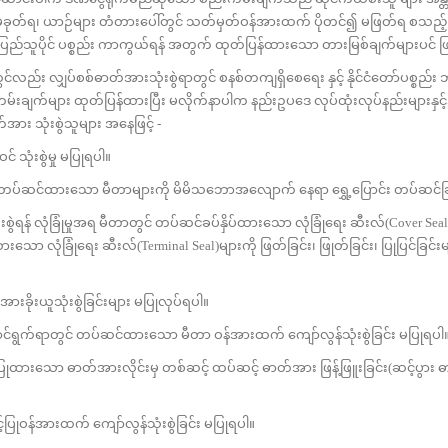
ခုတ်ရ၊ ယာဉ်များ တံတားပေါ်တွင် သတ်မှတ်ဝန်အားထက် ပိုတင်၍ မဖြတ်ရ စသည့်
 ပြည်သူပိုင် ပစ္စည်း ကာကွယ်ရန် အတွက် ထုတ်ပြန်ထားသော တားမြစ်ချက်များပင် 
်လည်း လျှပ်စစ်ဓာတ်အားသုံးစွဲရာတွင် စနစ်တကျရှိစေရေး နှင့် နိုင်ငံတော်ပစ္စည်း
်းချက်များ ထုတ်ပြန်ထားပြီး မလိုက်နာပါက နည်းဥပဒေ လုပ်ထုံးလုပ်နည်းများနှင
ား သုံးစွဲသူများ အနေဖြင့် -
ုံးစွဲမှု မပြုရပါ။
င် တပ်ဆင်ထားသော မီတာများကို မိမိသဘောအလျောက် နေရာ ရွှေ့ပြောင်း တပ်ဆင်ခြ
န် လုံခြုံမှုအရ မီတာတွင် တပ်ဆင်ခပ်နှိပ်ထားသော လုံခြုံရေး ဆီးလ်(Cover Seal)
းသော လုံခြုံရေး ဆီးလ်(Terminal Seal)များကို ဖြတ်ခြင်း၊ ဖြုတ်ခြင်း၊ ပြုပြ
ခိုးယူသုံးစွဲခြင်းများ မပြုလုပ်ရပါ။
င်ရွက်ရာတွင် တပ်ဆင်ထားသော မီတာ ဝန်အားထက် ကျော်လွန်သုံးစွဲခြင်း မပြုရပါ
ပြုထားသော ဓာတ်အားလိုင်းမှ တစ်ဆင့် ထပ်ဆင့် ဓာတ်အား ဖြန့်ဖြူးခြင်း(ဆင့်ပွာ
ပြုဝန်အားထက် ကျော်လွန်သုံးစွဲခြင်း မပြုရပါ။