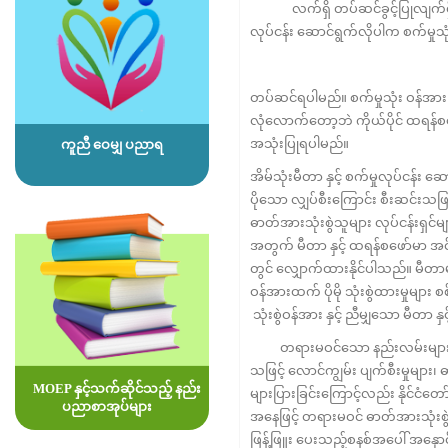
လက်ရှိ တပ်ဆင်ခွင့်ပြုလျက်ရှိသော
လုပ်ငန်း ဆောင်ရွက်လိုပါက စက်မှုသ
တပ်ဆင်ရပါမည်။ စက်မှုသုံး ဝန်အား မျ
လုံလောက်တော့ဘဲ ကိုယ်ပိုင် ထရန်
အသုံးပြုရပါမည်။
ကူညီ ဝေမျှ ပညာရ
အိမ်သုံးမီတာ နှင့် စက်မှုလုပ်ငန
ပိုသော လျှပ်စီးကြောင်း စီးဆင်းသဖြ
ဓာတ်အားသုံးစွဲသူများ လုပ်ငန်းရှင်များအ
အတွက် မီတာ နှင့် ထရန်စဖော်မာ အင်အာ
တွင် လျှောက်ထားနိုင်ပါသည်။ မီတ
ဝန်အားထက် ပိုမို သုံးစွဲထားမှုများ
သုံးစွဲဝန်အား နှင့် ညီမျှသော မီတာ န
တရားမဝင်သော နည်းလမ်းများဖြင့် ဓ
သဖြင့် လောင်ကျွမ်း ပျက်စီးမှုများ
MOEP နှင့်သက်ဆိုင်သည့် နည်း
များပြားခြင်းကြောင့်လည်း နိုင်ငံတေ
ပညာစာအုပ်များ
အနေဖြင့် တရားမဝင် ဓာတ်အားသုံးစွဲမှု
ဖြန့်ဖြူး ပေးသည့်စနစ်အပေါ် အနှေ