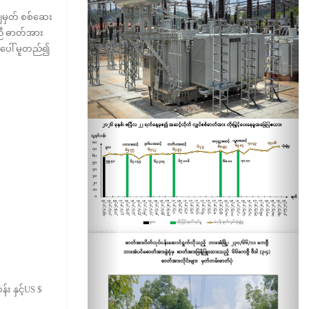
ချမှတ် စစ်ဆေး
အညီ ဓာတ်အား
အပေါ် မူတည်၍
 နှင့်US $