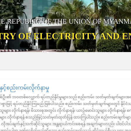
E REPUBLIC OF THE UNION OF MYAN
TRY OF ELECTRICITY AND 
နှင့်စည်းကမ်းလိုက်နာမှု
လူတစ်ဦး၏ ဘဝတစ်လျှောက် ရပ်တည်နိုင်မှုများသည် စည်းကမ်း သတ်မှတ်ချက်များအတွ
ွာဖြင့် ရပ်တည်နိုင်ကြမည် ဖြစ်ပါသည်။ စည်းကမ်း သတ်မှတ်ချက်များတွင် နိုင်
သူများ လိုက်နာရန်၊ မိသားစုအတွင်း လိုက်နာရန်၊ ယာဉ်မောင်းသူများ လိုက်နာရန်၊ 
်းများ လိုက်နာရန် စသည်ဖြင့်သတ်မှတ်ထုတ်ပြန် ထားကြပါသည်။ စည်းကမ်းချက်မျာ
မ်းမှု လိုအပ်ချက်နှင့်သက်ဆိုင်သူများ အန္တရာယ်ကင်းစေရန် အချက်များလည်း ပါဝင်ပ
 မဆောင်းပါက ဒဏ်ငွေရိုက်မည်ဆိုသော စည်းကမ်းချက်သည် ဆိုင်ကယ်စီးသူ များ အန္တ