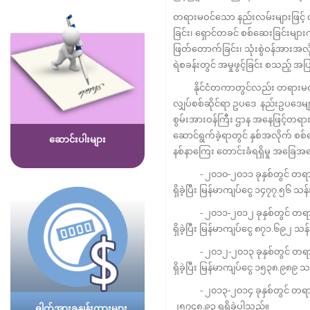
တရားမဝင်သော နည်းလမ်းများဖြင့် လျှ
ခြင်း၊ ရှောင်တခင် စစ်ဆေးခြင်းများ
ဖြတ်တောက်ခြင်း၊ သုံးစွဲဝန်အားအလိ
ရဲစခန်းတွင် အမှုဖွင့်ခြင်း စသည့်
နိုင်ငံတကာတွင်လည်း တရားမဝင်
လျှပ်စစ်ဆိုင်ရာ ဥပဒေ နည်းဥပဒေများ
စွမ်းအားဝန်ကြီး ဌာန အနေဖြင့်တရားမ
ဆောင်ရွက်ခဲ့ရာတွင် နှစ်အလိုက် စစ်ဆ
ဆောင်းပါးများ
နစ်နာကြေး တောင်းခံရရှိမှု အခြေအ
- ၂၀၁၀-၂၀၁၁ ခုနှစ်တွင် တရားမ
ရှိခဲ့ပြီး မြန်မာကျပ်ငွေ ၁၄၇၇.၅၆ သန
- ၂၀၁၁-၂၀၁၂ ခုနှစ်တွင် တရားမ
ရှိခဲ့ပြီး မြန်မာကျပ်ငွေ ၈၇၁.၆၉၂ သန်
- ၂၀၁၂-၂၀၁၃ ခုနှစ်တွင် တရားမ
ရှိခဲ့ပြီး မြန်မာကျပ်ငွေ ၁၅၃၈.၉၈၉ သ
- ၂၀၁၃-၂၀၁၄ ခုနှစ်တွင် တရားမဝင်
၂၅၇၄၈.၉၃ ရရှိခဲ့ပါသည်။
ဓါတ်အားခနှုန်းထားများ