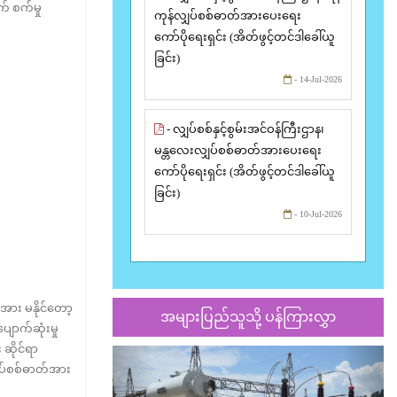
် စက်မှု
ကုန်လျှပ်စစ်ဓာတ်အားပေးရေး
ကော်ပိုရေးရှင်း (အိတ်ဖွင့်တင်ဒါခေါ်ယူ
ခြင်း)
- 14-Jul-2026
- လျှပ်စစ်နှင့်စွမ်းအင်ဝန်ကြီးဌာန၊
မန္တလေးလျှပ်စစ်ဓာတ်အားပေးရေး
ကော်ပိုရေးရှင်း (အိတ်ဖွင့်တင်ဒါခေါ်ယူ
ခြင်း)
- 10-Jul-2026
အား မနိုင်တော့
အများပြည်သူသို့ ပန်ကြားလွှာ
ျောက်ဆုံးမှု
 ဆိုင်ရာ
Previous
Nex
လျှပ်စစ်ဓာတ်အား