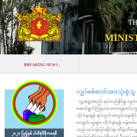
TH
MINIS
BREAKING NEWS :
လျှပ်စစ်ဓာတ်အားသုံးစွဲသူ 
လူ့အဖွဲ့အစည်း ရပ်တည်နိုင်မှု၊ 
ဆောင်ရွက်ကြမှသာ ဘေးရန်ကင်းကွာစ
လိုက်နာရန်၊ ရပ်ကွက်အတွင်း နေထိုင်
ကျောင်းသူများ လိုက်နာရန်၊ ဝန်ထမ
သည် လုပ်ငန်းပိုင်ဆိုင်ရာ ထိန်းသိ
အားဖြင့်ဆိုင်ကယ်စီးလျှင် ဦးထုပ်