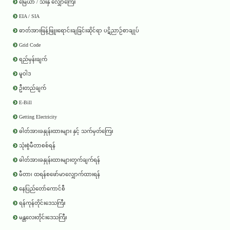
မြေယာ / သီးနှံ လျှော်ကြေး
EIA / SIA
ဓာတ်အားဖြန့်ဖြူးရောင်းချခြင်းဆိုင်ရာ ပဋိညာဉ်စာချုပ်
Grid Code
ရည်မှန်းချက်
မူဝါဒ
ဦးတည်ချက်
E-Bill
Getting Electricity
ဓါတ်အားခနှုန်းထားများ နှင့် သက်မှတ်ကြေး
သုံးစွဲမီတာစစ်ရန်
ဓါတ်အားခနှုန်းထားများတွက်ချက်ရန်
မီတာ၊ ထရန်စဖော်မာလျှောက်ထားရန်
နေပြည်တော်ကောင်စီ
ရန်ကုန်တိုင်းဒေသကြီး
မန္တလေးတိုင်းဒေသကြီး