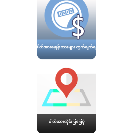
ဓါတ်အားခနှုန်းထားများ တွက်ချက်ရန်
ဓါတ်အားလိုင်းပြမြေပုံ