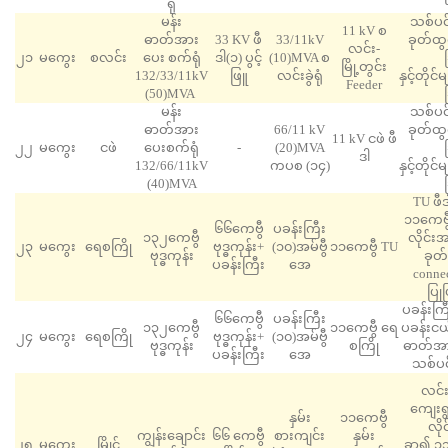
ရုံ
မန်း
သစ်ပင်
11 kV စ
ဓာတ်အား
33 KV ဖီ
33/11kV
ခုတ်ထွင
လင်း-
၂၁
မကွေး
စလင်း
ပေး စက်ရုံ
ဒါ(၁) ပွင့်
(10)MVA စ
မြို့တွင်း
132/33/11kV
ဖြူ
လင်းခွဲရုံ
နှင့်တို
Feeder
(50)MVA
မန်း
သစ်ပင်
ဓာတ်အား
66/11 kV
ခုတ်ထွင
11 kV ငဖဲ ဖီ
၂၂
မကွေး
ငဖဲ
ပေးစက်ရုံ
-
(20)MVA
ဒါ
132/66/11kV
ကပစ (၁၄)
နှင့်တို
(40)MVA
TU ဖီဒ
၁၁ကေဗွ
၆၆ကေဗွီ
ပခန်းကြီး
၁၃၂ကေဗွီ​
လိုင်း
၂၃
မကွေး
ရေစကြို
ဗုဒ္ဓကုန်း+
(၁၀)အမ်ဗွီ
၁၁ကေဗွီ TU
ဗုဒ္ဓကုန်း
ခုတ်ခ
ပခန်းကြီး
အေ
connec
ပြုပ
ပခန်းကြီ
၆၆ကေဗွီ
ပခန်းကြီး
၁၃၂ကေဗွီ​
၁၁ကေဗွီ ရေ
ပခန်းငယ
၂၄
မကွေး
ရေစကြို
ဗုဒ္ဓကုန်း+
(၁၀)အမ်ဗွီ
ဗုဒ္ဓကုန်း
စကြို
ဓာတ်အာ
ပခန်းကြီး
အေ
သစ်ပင်
လင်
ကျေးရွ
နှမ်း
၁၁ကေဗွီ
လိုင
ကျွန်းချောင်း
၆၆ ကေဗွီ
စားကျင်း
နှမ်း
၂၅
မကွေး
မြိုင်
ခွာ၍ ၁၁