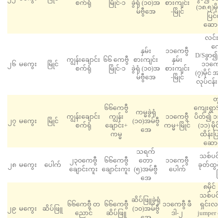
စက်ရုံ
မြိုင်-၁
ခွဲရုံ (၁၀)အ
စားကျင်း
(၁၈.၅)မိ
မ်ဗွီအေ
-မြိုင်
ပြင်
ဆောင
လင်
ကျ
နှမ်း
၁၁ကေဗွီ
D/Sခွာ၍
ကျွန်းချောင်း
၆၆ ကေဗွီ
စားကျင်း
နှမ်း
၂၆
မကွေး
မြိုင်
၁၁ကေဗွ
စက်ရုံ
မြိုင်-၁
ခွဲရုံ (၁၀)အ
စားကျင်း
(၇)မိုင် 
မ်ဗွီအေ
-မြိုင်
လုပ်ငန်
တ
၆၆ကေဗွီ
ကျေးရွာS
ကမ္မခွဲရုံ
ကျွန်းချောင်း
ကျွန်း
၁၁ကေဗွီ
ပိတ်၍ ၁၁
၂၇
မကွေး
မြိုင်
(၁၀)အမ်ဗွီ
စက်ရုံ
ချောင်း+
ကမ္မ+မြိုင်
(၁၁) မို
အေ
ကမ္မ
ထိန်းပ
ဆောင
သရက်
သစ်ပင်
၂၃၀ကေဗွီ
၆၆ကေဗွီ
တော
၁၁ကေဗွီ
၂၈
မကွေး
​ပေါက်
ခုတ်ထွင
‌ချောင်းကူး
‌ချောင်းကူး
(၅)အမ်ဗွီ
ပေါက်
အေ
၈မိုင
သစ်ပင်
ဆိပ်ဖြူခွဲရုံ
၆၆ကေဗွီ တ
၆၆ကေဗွီ
၁၁ကေဗွီ ဖီ
ရှင်းလင
၂၉
မကွေး
ဆိပ်ဖြူ
(၁၀)အမ်ဗွီ
ညောင်
‌ဆိပ်ဖြူ
ဒါ-၂
jumper 
အေ