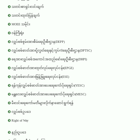
သတင်းစာရှင်းလင်းချက်
သတင်းထုတ်ပြန်ချက်
MOEE သမိုင်း
ဝန်ကြီးရုံး
လျှပ်စစ်စွမ်းအားစီမံရေးဦးစီးဌာန(DEPP)
လျှပ်စစ်ဓာတ်အားပို့လွှတ်ရေးနှင့်ကွပ်ကဲရေးဦးစီးဌာန(DPTSC)
ရေအားလျှပ်စစ်အကောင်အထည်ဖော်ရေးဦးစီးဌာန(DHPI)
လျှပ်စစ်ဓာတ်အားထုတ်လုပ်ရေးလုပ်ငန်း(EPGE)
လျှပ်စစ်ဓာတ်အားဖြန့်ဖြူးရေးလုပ်ငန်း(ESE)
ရန်ကုန်လျှပ်စစ်ဓာတ်အားပေးရေးကော်ပိုရေးရှင်း(YESC)
မန္တလေးလျှပ်စစ်ဓာတ်အားပေးရေးကော်ပိုရေးရှင်း(MESC)
မီးလင်းရေးကော်မတီများလိုက်နာဆောင်ရွက်ရန်
လျှပ်စစ်ဥပဒေ
Right of Way
နည်းဥပဒေ