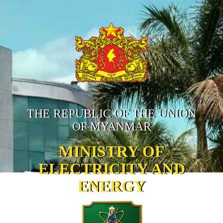
THE REPUBLIC OF THE UNION
OF MYANMAR
MINISTRY OF
ELECTRICITY AND
ENERGY