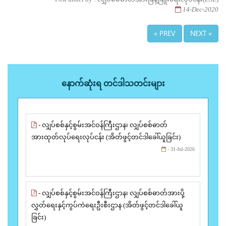
14-Dec-2020
« PREV
NEXT »
နောက်ဆုံးရ တင်ဒါသတင်းများ
- လျှပ်စစ်နှင့်စွမ်းအင်ဝန်ကြီးဌာန၊ လျှပ်စစ်ဓာတ်
အားထုတ်လုပ်ရေးလုပ်ငန်း (အိတ်ဖွင့်တင်ဒါခေါ်ယူခြင်း)
- 31-Jul-2026
- လျှပ်စစ်နှင့်စွမ်းအင်ဝန်ကြီးဌာန၊ လျှပ်စစ်ဓာတ်အားပို့
လွှတ်ရေးနှင့်ကွပ်ကဲရေးဦးစီးဌာန (အိတ်ဖွင့်တင်ဒါခေါ်ယူ
ခြင်း)