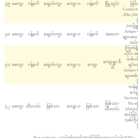
၃၉
မကွေး
ဂန့်ဂေါ
​ချောင်းကူး
ကျော-၁
ဂန့်ဂေါ
မြို့တွင်း
ခြင်
Connect
2Dis,A
လာပို့ရ
Jumper 
၄၀
မကွေး
ဂန့်ဂေါ
​ချောင်းကူး
ကျော-၁
ဂန့်ဂေါ
အထက
များအား
တပ်ဆ
ကြက်ရိ
လိုင်း 
သစ်ပင်
ကျေးရွာ ဖီ
၄၁
မကွေး
ဂန့်ဂေါ
​ချောင်းကူး
ကျော-၁
ကျော
ရှင်း
ဒါ
Jumper 
များစစ်
ကန်စွ
ကျေး
Section
မြစ်သာ-
Pin က
၄၂
မကွေး
ထီးလင်း
မြစ်သာ
ကျော-၁
မြစ်သာ
ထီးလင်း
လဲလှယ်
ဆင်ခြင်း
သစ်ကိုင
Post under by : လျှပ်စစ်ဓာတ်အားဖြန့်ဖြူးရေးလုပ်ငန်း(ESE)