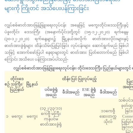
များကို ကြိုတင် အသိပေးပန်ကြားခြင်း
လျှပ်စစ်ဓာတ်အားဖြန့်ဖြူးရေးလုပ်ငန်း အနေဖြင့် မကွေးတိုင်းဒေသကြီးနှင့်
ပဲခူးတိုင်း ဒေသကြီး (အနောက်ပိုင်း)တို့တွင် (၁၅-၁၂-၂၀၂၀) ရက်နေ့မှ
(၃၀-၁၂-၂၀၂၀) ရက်နေ့များ၌ မြို့နယ်အလိုက် ဓာတ်အားလိုင်းများနှင့်
ဓာတ်အားခွဲရုံများ ထိန်းသိမ်းပြုပြင်ခြင်း လုပ်ငန်းများ ဆောင်ရွက်မည် ဖြစ်ပါ
သဖြင့် အောက်ဖော်ပြပါ နေရာများတွင် ဓာတ်အား ပြတ်တောက်မည် ဖြစ်ပါ
ကြောင်း အသိပေး ပန်ကြားအပ်ပါသည်-
လျှပ်စစ်ဓာတ်အားဖြန့်ဖြူးရေးလုပ်ငန်း၊ တိုင်းဒေသကြီး/ပြည်နယ်များတွင်
တိုင်းဒေ
ထိန်း/ပြင် ပြုလုပ်မည့်
ပြု
စဉ်
သကြီး/
မြို့နယ်
အကြေ
ပြည်နယ်
ပင်မခွဲရုံ
ESE ခွဲရုံ
ဖီဒါအမည်
ဖီဒါအမည်
အမည်
အမည်
သစ်ပင်သစ
ခုတ်ထွင
(၁၃၂/၃၃/၁၁)
၁၁ကေဗွီ
ခြင်
ကေဗွီ မကြီး
၁
မကွေး
မကွေး
ဆေးတက္က
Connec
ကန်ပင်မ
သိုလ်
ပြုပြင
ဓာတ်အားခွဲရုံ
ခြင်း၊
မြှင်