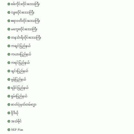
စစ်ကိုင်းတိုင်းဒေသကြီး
ပဲခူးတိုင်းဒေသကြီး
ဧရာ၀တီတိုင်းဒေသကြီး
မကွေးတိုင်းဒေသကြီး
တနင်္သာရီတိုင်းဒေသကြီး
ကချင်ပြည်နယ်
ကယားပြည်နယ်
ကရင်ပြည်နယ်
ချင်းပြည်နယ်
မွန်ပြည်နယ်
ရခိုင်ပြည်နယ်
ရှမ်းပြည်နယ်
ဓာတ်ပုံမှတ်တမ်းလွှာ
ဗွီဒီယို
အသံဖိုင်
NEP Plan