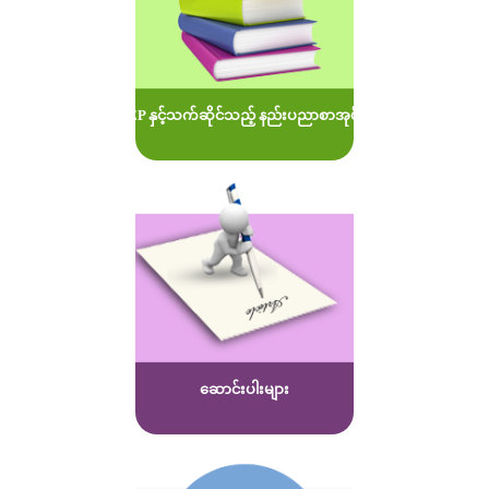
MOEP နှင့်သက်ဆိုင်သည့် နည်းပညာစာအုပ်များ
ဆောင်းပါးများ