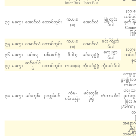
Inter Bus
Inter Bus
(၁၁)က
သစ်ပင်
က.ပ.စ
မြို့တွင်း
၃၄
မကွေး
အောင်လံ
တောင်တွင်း
အောင်လံ
ခုတ်ခြ
(၈)
ဖီဒါ
Connec
ပြုပ
က.ပ.စ
မင်းကြိုက်
၃၅
မကွေး
အောင်လံ
တောင်တွင်း
အောင်လံ
(၈)
ဖီဒါ
(၁၁)က
ကျေးရွာ
၃၆
မကွေး
မင်းလှ
မန်းစက်ရုံ
ဖီဒါ-၄
မင်းလှခွဲရုံ
သစ်ပင်
ဖီဒါ
ခု
ဆင်ပေါင်
၃၇
မကွေး
တောင်တွင်း
ကပစ(၈)
ကိုးပင်ခွဲရုံ
ကိုးပင် ဖီဒါ
ဝဲ
ကျေးရွာ
ခွာ၍ (၁၁
တစ်လျ
ပင်၊ သစ
ကံမ-
မင်းတုန်း
၃၈
မကွေး
မင်းတုန်း
ဉသျှစ်ပင်
တံတား ဖီဒါ
ခုတ်ထွင
မင်းတုန်း
ခွဲရုံ
ခြင်း၊
(AWOC) ဖ
တ
အနောက်
ခွါ၍
သစ်ကိုင