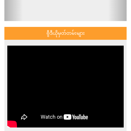
ဗွီဒီယိုမှတ်တမ်းများ