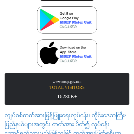
www.moep.gov.mm
TOTAL VISITORS
16280K+
လျှပ်စစ်ဓာတ်အားဖြန့်ဖြူးရေးလုပ်ငန်း၊ တိုင်းဒေသကြီး/
ပြည်နယ်များအတွင်း ဓာတ်အား ပိတ်၍ လုပ်ငန်း
ဆောင်ရွက်သွားမည်ဖြစ်သဖြင့် ဓာတ်အားပြတ်ဧရိယာ