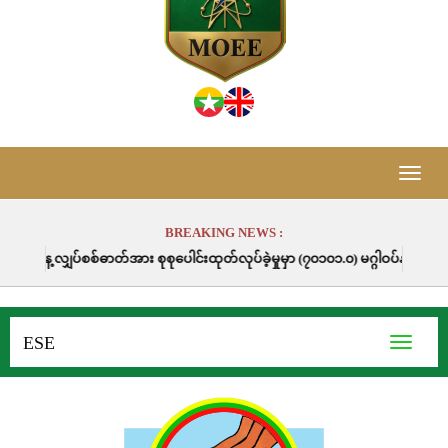
Toggle
naviga
BREAKING NEWS :
်အား စုစုပေါင်းထုတ်လုပ်ခဲ့မှုမှာ (၇၀၁၀၁.၀) မဂ္ဂါဝပ်နာရီဖြစ်ပါသည်။
ESE
Toggle
navigati