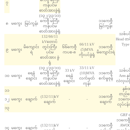
၇
ကန်ပင်မ
ဓာတ်အားခွဲရုံ
(၁၃၂/၃၃/၁၁)
ကေဗွီ မကြီး
၁၁ကေဗွီ
၈
မကွေး
မြင်ကွန်း
ကန်ပင်မ
မြင်ကွန်း
ဓာတ်အားခွဲရုံ
သစ်ပင်
132/66/11
Head တပ်
kV​တောင်
66/11 kV
Type
မိကျောင်း
တွင်းကြီး
၆၆ကေဗွီ
၁၁ကေဗွီ
၉
မကွေး
(5)MVA
ရဲ
ပင်မ
ကပစ-၈
မိကျောင်းရဲ
ကိုးပင်ခွဲရုံ
ဓာတ်အား ခွဲ
ရုံ
(၁၃၂/၃၃/၁၁)
33/11 kV
33 kV
သစ်ပင်
ရေနံ
ကေဗွီ မကြီး
(10)MVA
၁၁ကေဗွီ
၁၀
မကွေး
ရေနံ
Arm နှင
ချောင်း
ကန်ပင်မ
လက်မှတ်
စက်မှုဇုန်
ချောင်း
လဲလှယ်ခြ
ဓာတ်အားခွဲရုံ
ကုန်း
နှစ်
၁၁
တည်ဆ
(132/11)kV
၁၁ကေဗွီ
၁၂
မကွေး
ချောက်
-
-
၁၁ကေဗွီ
ချောက်
ချောက်
လုပ်ငန်
၁၃
GRF လ
၁၁ကေဗွီ
(132/11)kV
၁၁ကေဗွီ
AWOC က
၁၄
မကွေး
ချောက်
-
-