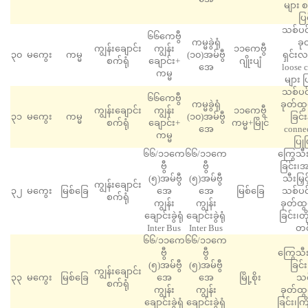
များ 
ပြ
သစ်ပင်
၆၆ကေဗွီ
ကမ္မခွဲရုံ
ခု
ကျွန်းချောင်း
ကျွန်း
၁၁ကေဗွီ
၃၀
မကွေး
ကမ္မ
(၁၀)အမ်ဗွီ
ရှင်းလင
စက်ရုံ
ချောင်း+
ဂျိုးပျံ
အေ
loose 
ကမ္မ
များ ပ
သစ်ပင်
၆၆ကေဗွီ
ကမ္မခွဲရုံ
ခုတ်ထွင
ကျွန်းချောင်း
ကျွန်း
၁၁ကေဗွီ
၃၁
မကွေး
ကမ္မ
(၁၀)အမ်ဗွီ
ခြင်း
စက်ရုံ
ချောင်း+
ကမ္မ+မြိုင်
အေ
connec
ကမ္မ
ပြုပ
၆၆/၁၁ကေ
၆၆/၁၁ကေ
ကြွေသီ
ဗွီ
ဗွီ
ခြင်း
(၅)အမ်ဗွီ
(၅)အမ်ဗွီ
သီးမြှင
ကျွန်းချောင်း
၃၂
မကွေး
မြစ်ခြေ
အေ
အေ
မြစ်ခြေ
သစ်ပင်
စက်ရုံ
ကျွန်း
ကျွန်း
ခုတ်ထွင
ချောင်းခွဲရုံ
ချောင်းခွဲရုံ
ခြင်း၊တ
Inter Bus
Inter Bus
တင်
၆၆/၁၁ကေ
၆၆/၁၁ကေ
ဗွီ
ဗွီ
ကြွေသီ
(၅)အမ်ဗွီ
(၅)အမ်ဗွီ
ခြင်
ကျွန်းချောင်း
၃၃
မကွေး
မြစ်ခြေ
အေ
အေ
မြို့စိုး
သစ်
စက်ရုံ
ကျွန်း
ကျွန်း
ခုတ်ထွင
ချောင်းခွဲရုံ
ချောင်းခွဲရုံ
ခြင်း၊ကြ