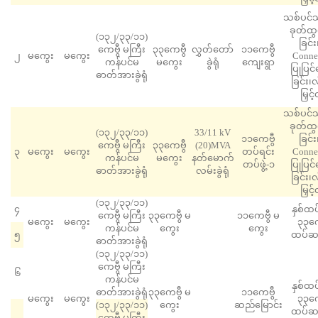
သစ်ပင်သစ
ခုတ်ထွင
(၁၃၂/၃၃/၁၁)
ခြင်
ကေဗွီ မကြီး
၃၃ကေဗွီ
လွှတ်တော်
၁၁ကေဗွီ
၂
မကွေး
မကွေး
Connec
ကန်ပင်မ
မကွေး
ခွဲရုံ
ကျေးရွာ
ပြုပြင
ဓာတ်အားခွဲရုံ
ခြင်း၊
မြှင်
သစ်ပင်သစ
ခုတ်ထွင
(၁၃၂/၃၃/၁၁)
33/11 kV
၁၁ကေဗွီ
ခြင်
ကေဗွီ မကြီး
၃၃ကေဗွီ
(20)MVA
၃
မကွေး
မကွေး
တပ်ရင်း
Connec
ကန်ပင်မ
မကွေး
နတ်မောက်
တပ်ဖွဲ့-၁
ပြုပြင
ဓာတ်အားခွဲရုံ
လမ်းခွဲရုံ
ခြင်း၊
မြှင်
(၁၃၂/၃၃/၁၁)
၄
နှစ်ထပ
ကေဗွီ မကြီး
၃၃ကေဗွီ မ
၁၁ကေဗွီ မ
မကွေး
မကွေး
၃၃ကေဗ
ကန်ပင်မ
ကွေး
ကွေး
၅
ထပ်ဆင့်
ဓာတ်အားခွဲရုံ
(၁၃၂/၃၃/၁၁)
ကေဗွီ မကြီး
၆
ကန်ပင်မ
နှစ်ထပ
ဓာတ်အားခွဲရုံ
၃၃ကေဗွီ မ
၁၁ကေဗွီ
မကွေး
မကွေး
၃၃ကေဗ
(၁၃၂/၃၃/၁၁)
ကွေး
ဆည်မြောင်း
ထပ်ဆင့်
ကေဗွီ မကြီး