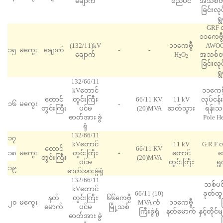
ချောက်
စည်ပင်
အသစ်တ
ခြင်းလု
ရွ
GRF လ
၁၁ကေဗွီ
(132/11)kV
၁၁ကေဗွီ
AWOC က
၁၅
မကွေး
ချောက်
-
-
ချောက်
H
O
အသစ်တ
2
2
ခြင်းလု
ရွ
132/66/11
kV​တောင်
၁၁ကေဗွီ
တောင်
တွင်းကြီး
66/11 KV
11 kV
လုပ်ငန်
၁၆
မကွေး
-
တွင်းကြီး
ပင်မ
(20)MVA
ဆတ်သွား
ရန်၊သစ
ဓာတ်အား ခွဲ
Pole H
ရုံ
132/66/11
၁၇
kVတောင်
11 kV
G.R.F လ
တောင်
66/11 KV
၁၈
မကွေး
တွင်းကြီး
-
တောင်
ဆ
တွင်းကြီး
(20)MVA
ပင်မ
တွင်းကြီး
ရွ
၁၉
ဓာတ်အားခွဲရုံ
132/66/11
သစ်ပင်
kV​တောင်
66/11 (10)
ခုတ်ထွင
နတ်
တွင်းကြီး
၆၆ကေဗွီ
၂၀
မကွေး
MVA ကံ
၁၁ကေဗွီ
မောက်
ပင်မ
မြို့သစ်
ကြီးခွဲရုံ
နတ်မောက်
နှင့်တို
ဓာတ်အား ခွဲ