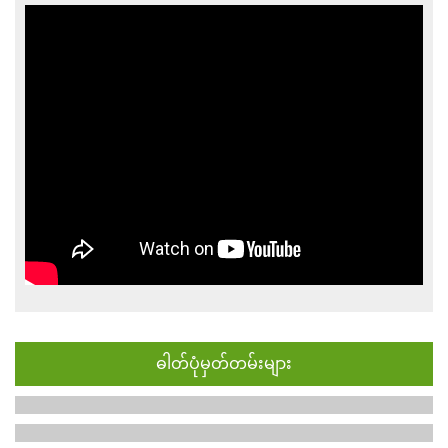
ဓါတ်ပုံမှတ်တမ်းများ