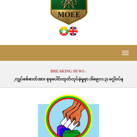
Toggle
naviga
BREAKING NEWS :
း စုစုပေါင်းထုတ်လုပ်ခဲ့မှုမှာ (၆၈၉၁၁.၃) မဂ္ဂါဝပ်နာရီဖြစ်ပါသည်။