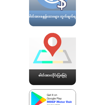
ဓါတ်အားခနှုန်းထားများ တွက်ချက်ရန်
ဓါတ်အားလိုင်းပြမြေပုံ