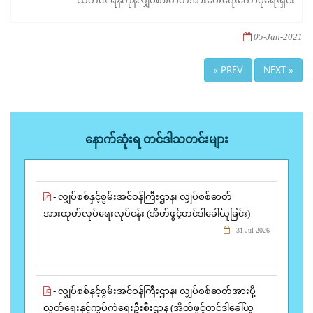
သတင်း-ရန်ကုန်လျှပ်စစ်ဓာတ်အားပေးရေးကော်ပိုရေးရှင်း
05-Jan-2021
« PREV
NEXT »
နောက်ဆုံးရ တင်ဒါသတင်းများ
- လျှပ်စစ်နှင့်စွမ်းအင်ဝန်ကြီးဌာန၊ လျှပ်စစ်ဓာတ်
အားထုတ်လုပ်ရေးလုပ်ငန်း (အိတ်ဖွင့်တင်ဒါခေါ်ယူခြင်း)
- 31-Jul-2026
- လျှပ်စစ်နှင့်စွမ်းအင်ဝန်ကြီးဌာန၊ လျှပ်စစ်ဓာတ်အားပို့
လွှတ်ရေးနှင့်ကွပ်ကဲရေးဦးစီးဌာန (အိတ်ဖွင့်တင်ဒါခေါ်ယူ