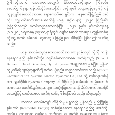
ဖွံ့ဖြိုးတိုးတက် လာစေရေးအတွက် နိုင်ငံတော်အစိုးရက ကြိုးပမ်း
ဆောင်ရွက်ခဲ့ရာ ရန်ကုန်တိုင်းဒေသကြီး အစိုးရ၏ ဘဏ္ဍာရန်ပုံငွေဖြင့် ရန်
ကုန်လျှပ်စစ်ဓာတ်အားပေးရေးကော်ပိုရေးရှင်းက နေရောင်ခြည်စွမ်းအင်
သုံး လျှပ်စစ်ဓာတ်အားပေးစက်ရုံ (၀.၅ မဂ္ဂါဝပ်)ကို ၂၀၂၀ ပြည့်နှစ်၊
ဩဂုတ်လတွင် စတင်တည်ဆောက်ခဲ့ပြီး၊ ၂၀၂၁ ခုနှစ်၊ နှစ်သစ်ကူးနေ့
(၁-၁-၂၀၂၁)ရက်နေ့ (၁၃:၀၀)နာရီတွင် လျှပ်စစ်ဓာတ်အားများ ကျွန်းတစ်ခု
လုံးသို့ စတင် စမ်းသပ် ထုတ်လုပ် ဖြန့်ဖြူးပေးနိုင်ခဲ့ပြီး ဖြစ်ကြောင်း သိရ
သည်။
ယခု အသစ်တည်ဆောက်ဓာတ်အားပေးနိုင်ခဲ့သည့် ကိုကိုးကျွန်း
နေရောင်ခြည် စွမ်းအင်သုံး လျှပ်စစ်ဓာတ်အားပေးစက်ရုံသည် (Solar +
Battery + Diesel Generator) Hybrid System အမျိုးအစားဖြစ်ပြီး၊ မြန်မာ
ကုမ္ပဏီနှင့် ဂျပန်ကုမ္ပဏီတို့ ဖက်စပ်ဖွဲ့စည်း တည်ထောင်ထားသည့် Kyocera
Communication Systems Kinetic Myanmar Co., Ltd သို့ လုပ်ငန်းအပ်နှံ
ကာ ဂျပန်နိုင်ငံ Kyocera Company ၏ ဒီဇိုင်းဖြင့် တပ်ဆင် တည်ဆောက်
ထားသော ခေတ်မီနည်းပညာများ အသုံးပြုထားသည့် နိုင်ငံတကာအဆင့်မီ
အဆင့်မြင့် ဓာတ်အားပေးစက်ရုံ တစ်ခုဖြစ်ကြောင်းလည်း သိရသည်။
သဘာဝပတ်ဝန်းကျင် ထိခိုက်မှု မရှိသည့် ပြန်လည် ပြည့်ဖြိုးမြဲ
စွမ်းအင် (Renewable Energy) တစ်ခုဖြစ်သော နေရောင်ခြည်စွမ်းအင်ကို
အသုံးပြုထားသည့် လျှပ်စစ် ဓာတ်အား ပေးစက်ရုံ အမျိုးအစားဖြစ်ကာ