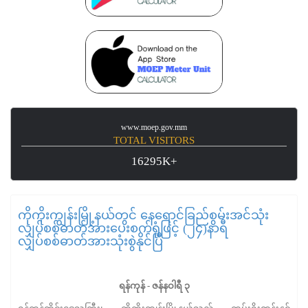
www.moep.gov.mm
TOTAL VISITORS
16295K+
ကိုကိုးကျွန်းမြို့နယ်တွင် နေရောင်ခြည်စွမ်းအင်သုံး
လျှပ်စစ်ဓာတ်အားပေးစက်ရုံဖြင့် (၂၄)နာရီ
လျှပ်စစ်ဓာတ်အားသုံးစွဲနိုင်ပြီ
ရန်ကုန် - ဇန်နဝါရီ ၃