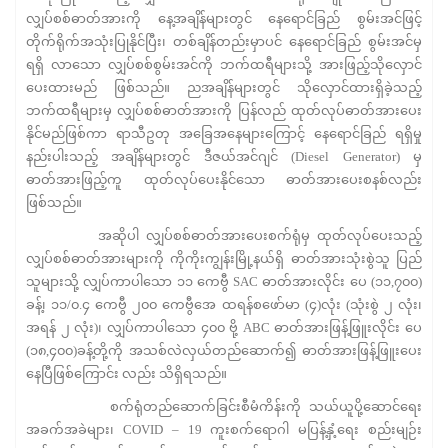
လျှပ်စစ်ဓာတ်အားကို နေ့အချိန်များတွင် နေရောင်ခြည် စွမ်းအင်ဖြင့်
တိုက်ရိုက်အသုံးပြုနိုင်ပြီး၊ တစ်ချိန်တည်းမှာပင် နေရောင်ခြည် စွမ်းအင်မှ
ရရှိ လာသော လျှပ်စစ်စွမ်းအင်ကို ဘက်ထရီများသို့ အားဖြည့်သိုလှောင်
ပေးထားမည် ဖြစ်သည်။ ညအချိန်များတွင် သိုလှောင်ထားရှိခဲ့သည့်
ဘက်ထရီများမှ လျှပ်စစ်ဓာတ်အားကို ပြန်လည် ထုတ်လုပ်ဓာတ်အားပေး
နိုင်မည်ဖြစ်ကာ ရာသီဥတု အခြေအနေများကြောင့် နေရောင်ခြည် ရရှိမှု
နည်းပါးသည့် အချိန်များတွင် ဒီဇယ်အင်ဂျင် (Diesel Generator) မှ
ဓာတ်အားဖြည့်ကူ ထုတ်လုပ်ပေးနိုင်သော ဓာတ်အားပေးစနစ်လည်း
ဖြစ်သည်။
အဆိုပါ လျှပ်စစ်ဓာတ်အားပေးစက်ရုံမှ ထုတ်လုပ်ပေးသည့်
လျှပ်စစ်ဓာတ်အားများကို ကိုကိုးကျွန်းမြို့နယ်ရှိ ဓာတ်အားသုံးစွဲသူ ပြည်
သူများသို့ လျှပ်ကာပါသော ၁၁ ကေဗွီ SAC ဓာတ်အားလိုင်း ပေ (၁၁,၇၀၀)
ခန့်၊ ၁၁/၀.၄ ကေဗွီ ၂၀၀ ကေဗွီအေ ထရန်စဖော်မာ (၄)လုံး (သုံးစွဲ ၂ လုံး၊
အရန် ၂ လုံး)၊ လျှပ်ကာပါသော ၄၀၀ ဗို့ ABC ဓာတ်အားဖြန့်ဖြူးလိုင်း ပေ
(၁၈,၄၀၀)ခန့်တို့ကို အသစ်လဲလှယ်တည်ဆောက်၍ ဓာတ်အားဖြန့်ဖြူးပေး
နေပြီဖြစ်ကြောင်း လည်း သိရှိရသည်။
စက်ရုံတည်ဆောက်ခြင်းစီမံကိန်းကို သယ်ယူပို့ဆောင်ရေး
အခက်အခဲများ၊ COVID – 19 ကူးစက်ရောဂါ မပြန့်နှံ့ရေး စည်းမျဉ်း