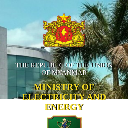
THE REPUBLIC OF THE UNION
OF MYANMAR
MINISTRY OF
ELECTRICITY AND
ENERGY