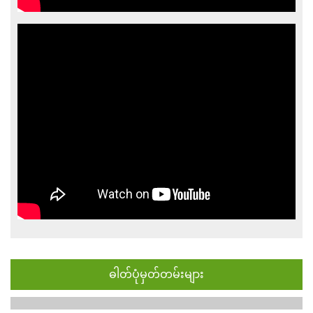
ဓါတ်ပုံမှတ်တမ်းများ