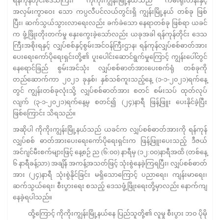
ရန်ကုန်တိုင်းဒေသကြီး၊ ကိုကိုးကျွန်းမြို့နယ်သည် ကမ်းရိုးတန်းနှင့်
အလှမ်းကွာဝေး သော ကပ္ပလီပင်လယ်တွင်းရှိ ကျွန်းမြို့နယ် တစ်ခု ဖြစ်
ပြီး၊ ဆက်သွယ်သွားလာရေးလည်း ခက်ခဲသော နေရာတစ်ခု ဖြစ်ရာ ယခင်
က ဖွံ့ဖြိုးတိုးတက်မှု နှေးကွေးခဲ့သော်လည်း ယခုအခါ ရန်ကုန်တိုင်း ‌ဒေသ
ကြီးအစိုးရနှင့် လျှပ်စစ်နှင့်စွမ်းအင်ဝန်ကြီးဌာန၊ ရန်ကုန်လျှပ်စစ်ဓာတ်အား
ပေးရေးကော်ပိုရေးရှင်းတို့၏ ပူးပေါင်းဆောင်ရွက်မှုကြောင့် ကျွန်းပေါ်တွင်
နေရောင်ခြည် စွမ်းအင်သုံး လျှပ်စစ်ဓာတ်အားပေးစက်ရုံ တစ်ခုကို
တည်ဆောက်ကာ ၂၀၂၁ ခုနှစ်၊ နှစ်သစ်ကူးသည့်နေ့ (၁-၁-၂၀၂၁)ရက်နေ့
တွင် ကျွန်းတစ်ခုလုံးသို့ လျှပ်စစ်ဓာတ်အား စတင် စမ်းသပ် ထုတ်လုပ်
လျက် (၃-၁-၂၀၂၁)ရက်နေ့မှ စတင်၍ (၂၄)နာရီ ဖြန့်ဖြူး ပေးနိုင်ခဲ့ပြီး
ဖြစ်ကြောင်း သိရသည်။
အဆိုပါ ကိုကိုးကျွန်းမြို့နယ်သည် ယခင်က လျှပ်စစ်ဓာတ်အားကို ရန်ကုန်
လျှပ်စစ် ဓာတ်အားပေးရေးကော်ပိုရေးရှင်းက ဖြန့်ဖြူးပေးသည့် ဒီဇယ်
အင်ဂျင်မီးစက်များဖြင့် နေ့စဉ် ည (၆:၀၀) နာရီမှ (၁၂:၀၀)နာရီအထိ (တစ်နေ့
၆ နာရီခန့်သာ) အချိန် အကန့်အသတ်ဖြင့် သုံးစွဲနေခဲ့ကြရပြီး၊ လျှပ်စစ်ဓာတ်
အား (၂၄)နာရီ သုံးစွဲနိုင်ခြင်း မရှိသောကြောင့် ပညာရေး၊ ကျန်းမာရေး၊
ဆက်သွယ်ရေး၊ စီးပွားရေး စသည့် ဒေသဖွံ့ဖြိုးရေးတို့မှာလည်း နောက်ကျ
နေခဲ့ရပါသည်။
ထို့ကြောင့် ကိုကိုးကျွန်းမြို့နယ်နေ ပြည်သူတို့၏ လူမှု စီးပွား ဘဝ ပိုမို