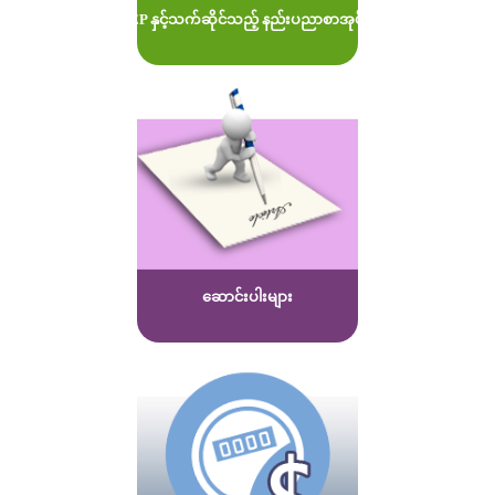
MOEP နှင့်သက်ဆိုင်သည့် နည်းပညာစာအုပ်များ
ဆောင်းပါးများ