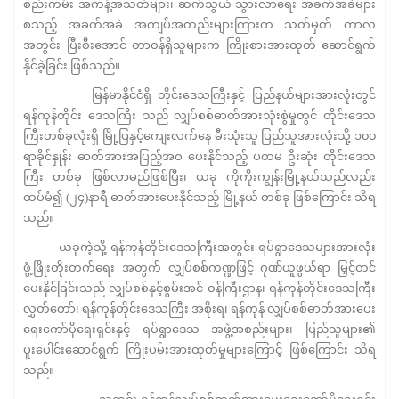
စည်းကမ်း အကန့်အသတ်များ၊ ဆက်သွယ် သွားလာရေး အခက်အခဲများ
စသည့် အခက်အခဲ အကျပ်အတည်းများကြားက သတ်မှတ် ကာလ
အတွင်း ပြီးစီးအောင် တာဝန်ရှိသူများက ကြိုးစားအားထုတ် ဆောင်ရွက်
နိုင်ခဲ့ခြင်း ဖြစ်သည်။
မြန်မာနိုင်ငံရှိ တိုင်းဒေသကြီးနှင့် ပြည်နယ်များအားလုံးတွင်
ရန်ကုန်တိုင်း ဒေသကြီး သည် လျှပ်စစ်ဓာတ်အားသုံးစွဲမှုတွင် တိုင်းဒေသ
ကြီးတစ်ခုလုံးရှိ မြို့ပြနှင့်ကျေးလက်နေ မီးသုံးသူ ပြည်သူအားလုံးသို့ ၁၀၀
ရာခိုင်နှုန်း ဓာတ်အားအပြည့်အဝ ပေးနိုင်သည့် ပထမ ဦးဆုံး တိုင်းဒေသ
ကြီး တစ်ခု ဖြစ်လာမည်ဖြစ်ပြီး၊ ယခု ကိုကိုးကျွန်းမြို့နယ်သည်လည်း
ထပ်မံ၍ (၂၄)နာရီ ဓာတ်အားပေးနိုင်သည့် မြို့နယ် တစ်ခု ဖြစ်ကြောင်း သိရ
သည်။
ယခုကဲ့သို့ ရန်ကုန်တိုင်းဒေသကြီးအတွင်း ရပ်ရွာဒေသများအားလုံး
ဖွံ့ဖြိုးတိုးတက်ရေး အတွက် လျှပ်စစ်ကဏ္ဍဖြင့် ဂုဏ်ယူဖွယ်ရာ မြှင့်တင်
ပေးနိုင်ခြင်းသည် လျှပ်စစ်နှင့်စွမ်းအင် ဝန်ကြီးဌာန၊ ရန်ကုန်တိုင်းဒေသကြီး
လွှတ်တော်၊ ရန်ကုန်တိုင်းဒေသကြီး အစိုးရ၊ ရန်ကုန် လျှပ်စစ်ဓာတ်အားပေး
ရေးကော်ပိုရေးရှင်းနှင့် ရပ်ရွာဒေသ အဖွဲ့အစည်းများ၊ ပြည်သူများ၏
ပူးပေါင်းဆောင်ရွက် ကြိုးပမ်းအားထုတ်မှုများကြောင့် ဖြစ်ကြောင်း သိရ
သည်။