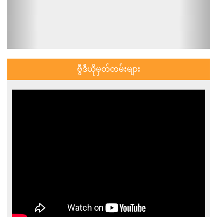
ဗွီဒီယိုမှတ်တမ်းများ