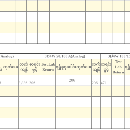
(Analog)
3Ø4W 50/100 A(Analog)
3Ø4W 100/15
Test
ု
လက်
စာရင်း
Test Lab
လက်
စာရင်း
ထုတ်ပေး
ရရှိ
စုစုပေါင်း
ထုတ်ပေး
Lab
ရရှိ
်း
ကျန်
ဖွင့်
Return
ကျန်
ဖွင့်
Return
206
6
3,836
206
206
471