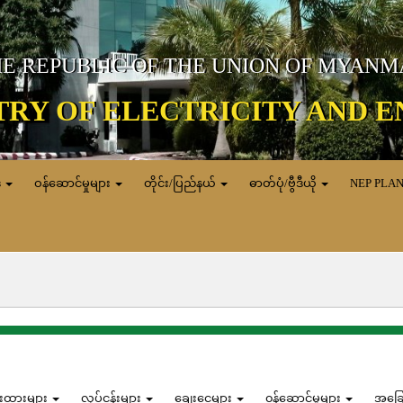
E REPUBLIC OF THE UNION OF MYAN
TRY OF ELECTRICITY AND 
ေ
ဝန်ဆောင်မှုများ
တိုင်း/ပြည်နယ်
ဓာတ်ပုံ/ဗွီဒီယို
NEP PLA
န်းထားများ
လုပ်ငန်းများ
ချေးငွေများ
၀န်ဆောင်မှုများ
အခြ