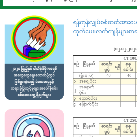
ရန်ကုန်လျှပ်စစ်ဓာတ်အားပေ
ထုတ်ပေး၊လက်ကျန်များစာရင်း
(၁၂.၁၂.၂၀၂၀)
CT 100
စဉ်
မြို့နယ်
စာရင်း
စုစု
ရရှိ
ဖွင့်
ပေါင်း
(ရုံးချုပ်)
40
40
၁
အရှေ့ပိုင်း
အနောက်
၂
ပိုင်း
၃
တောင်ပိုင်း
၄
မြောက်ပိုင်း
CT 250
စဉ်
မြို့နယ်
စာရင်း
စုစု
ရရှိ
ဖွင့်
ပေါင်း