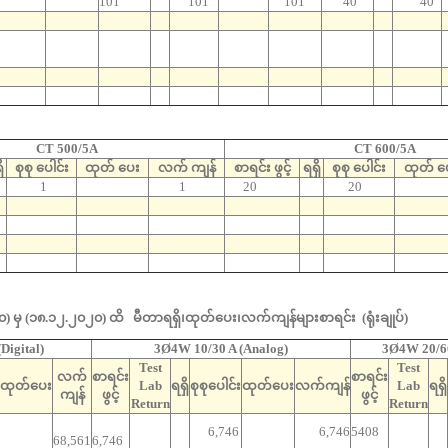
101
101
101
40
40
CT 500/5A
CT 600/5A
ိ
စုစု ပေါင်း
ထုတ် ပေး
လက် ကျန်
စာရင်း ဖွင့်
ရရှိ
စုစု ပေါင်း
ထုတ် ပ
1
1
20
20
) မှ (၁၈.၁၂.၂၀၂၀) ထိ မီတာရရှိ၊ထုတ်ပေး၊လက်ကျန်များစာရင်း (ရုံးချုပ်)
Digital)
3Ø4W 10/30 A (Analog)
3Ø4W 20/60
Test
Test
လက်
စာရင်း
စာရင်း
ထုတ်ပေး
Lab
ရရှိ
စုစုပေါင်း
ထုတ်ပေး
လက်ကျန်
Lab
ရရှိ
ကျန်
ဖွင့်
ဖွင့်
Return
Return
6,746
6,746
5408
68,561
6,746