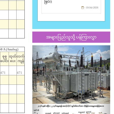
ခြင်း)
- 10-Jul-2026
အများပြည်သူသို့ ပန်ကြားလွှာ
Previous
Nex
0 A (Analog)
စုစု
ထုတ်
လက်
ပေါင်း
ပေး
ကျန်
471
471