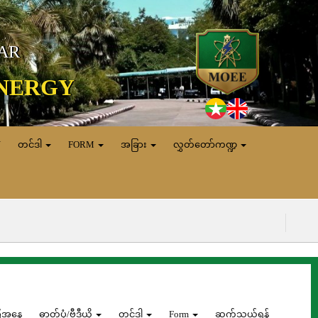
MAR
ENERGY
N
တင်ဒါ
FORM
အခြား
လွှတ်တော်ကဏ္ဍ
ေအနေ
ဓာတ်ပုံ/ဗွီဒီယို
တင်ဒါ
Form
ဆက်သွယ်ရန်