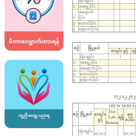
(ရုံးချုပ်)
၁
အရှေ့ပိုင်း
အနောက်
၂
ပိုင်း
၃
တောင်ပိုင်း
၄
မြောက်ပိုင်း
စဉ်
မြို့နယ်
စာရင်း ဖွင့်
ရရှ
(ရုံးချုပ်)
1
၁
အရှေ့ပိုင်း
၂
အနောက်ပိုင်း
၃
တောင်ပိုင်း
၄
မြောက်ပိုင်း
(၁၂.၁၂.၂၀၂၀
1Ø2 W 10/60 A (
Test
စဉ်
မြို့နယ်
စာရင်း
စုစု
ကူညီ ဝေမျှ ပညာရ
Lab
ရရှိ
ဖွင့်
ပေါင်း
Return
(ရုံးချုပ်)
68,561
68,561