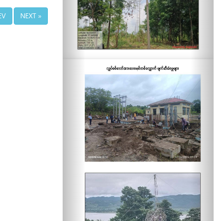
EV
NEXT »