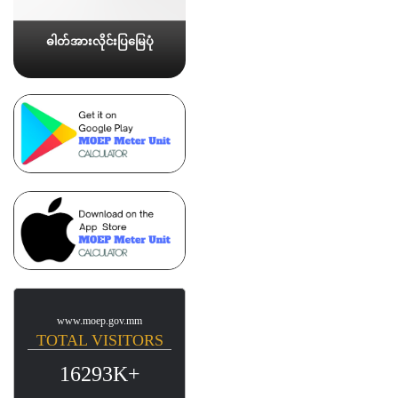
ဓါတ်အားလိုင်းပြမြေပုံ
www.moep.gov.mm
TOTAL VISITORS
16293K+