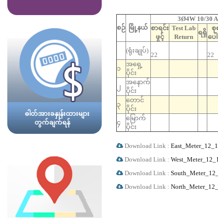
3Ø4W 10/30 A 
စဉ်
မြို့နယ်
စာရင်း
Test Lab
စုစ
ရရှိ
ဖွင့်
Return
ပေါ
(ရုံးချုပ်)
22
22
အရှေ့
၁
ပိုင်း
အနောက်
၂
ပိုင်း
တောင်
၃
ပိုင်း
ဓါတ်အားခနှုန်းထားများ
မြောက်
တွက်ချက်ရန်
၄
ပိုင်း
Download Link :
East_Meter_12_
Download Link :
West_Meter_12_
Download Link :
South_Meter_12
Download Link :
North_Meter_12