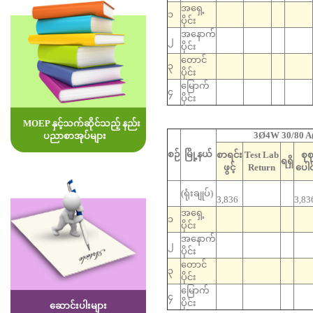
အရှေ့
၁
ပိုင်း
အနောက်
၂
ပိုင်း
တောင်
၃
ပိုင်း
မြောက်
၄
ပိုင်း
MOEP နှင့်သက်ဆိုင်သည့် နည်း
3Ø4W 30/80 A
ပညာစာအုပ်များ
စဉ်
မြို့နယ်
စာရင်း
Test Lab
စုစ
ရရှိ
ဖွင့်
Return
ပေါင
(ရုံးချုပ်)
3,836
3,83
အရှေ့
၁
ပိုင်း
အနောက်
၂
ပိုင်း
တောင်
၃
ပိုင်း
မြောက်
၄
ပိုင်း
ဆောင်းပါးများ