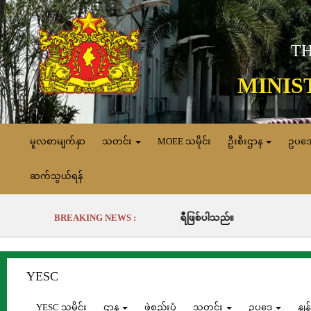
TH
MINIS
မူလစာမျက်နှာ
သတင်း
MOEE သမိုင်း
ဦးစီးဌာန
ဥပဒ
ဆက်သွယ်ရန်
လုပ်ခဲ့မှုမှာ (၆၈၉၁၁.၃) မဂ္ဂါဝပ်နာရီဖြစ်ပါသည်။
BREAKING NEWS :
YESC
YESC သမိုင်း
ဌာန
ဖွဲ့စည်းပုံ
သတင်း
ဥပဒေ
နှု