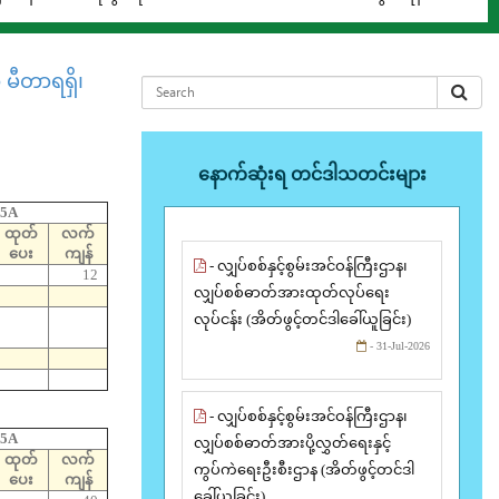
မီတာရရှိ၊
နောက်ဆုံးရ တင်ဒါသတင်းများ
/5A
ထုတ်
လက်
ပေး
ကျန်
- လျှပ်စစ်နှင့်စွမ်းအင်ဝန်ကြီးဌာန၊
12
လျှပ်စစ်ဓာတ်အားထုတ်လုပ်ရေး
လုပ်ငန်း (အိတ်ဖွင့်တင်ဒါခေါ်ယူခြင်း)
- 31-Jul-2026
- လျှပ်စစ်နှင့်စွမ်းအင်ဝန်ကြီးဌာန၊
/5A
လျှပ်စစ်ဓာတ်အားပို့လွှတ်ရေးနှင့်
ထုတ်
လက်
ကွပ်ကဲရေးဦးစီးဌာန (အိတ်ဖွင့်တင်ဒါ
ပေး
ကျန်
ခေါ်ယူခြင်း)