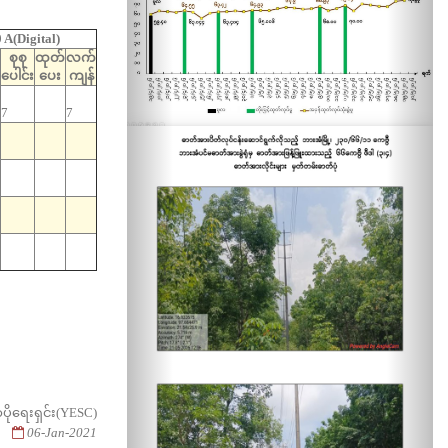
A(Digital)
စုစု
ထုတ်
လက်
ပေါင်း
ပေး
ကျန်
7
7
ပိုရေးရှင်း(YESC)
06-Jan-2021