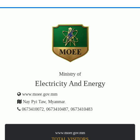
Ministry of
Electricity And Energy
www.moee.gov.mm
Nay Pyi Taw, Myanmar.
0673410072, 0673410487, 0673410483
www.moee.gov.mm
TOTAL VISITORS