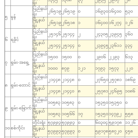
ရုံး
ပြည်နယ်
၂၆၅၁၉
၂၆၅၁၉
၀
၁၆၉၃၀
၁၆၄၀၀
၅၃၀
ရုံး
၅
မွန်
မြို့နယ်
၂၆၅၁၉
၂၆၅၁၈
၁
၁၆၄၀၀
၁၆၂၇၄
၁၂၆
ရုံး
ပြည်နယ်
၂၅၁၄၆
၂၅၁၄၄
၂
၂၄၃၀၅
၂၃၉၄၅
၃၆၀
ရုံး
၆
ရခိုင်
မြို့နယ်
၂၅၁၄၄
၂၅၁၄၄
၀
၂၃၉၄၅
၂၃၆၁၁
၃၃၄
ရုံး
ပြည်နယ်
၁၅၀၀
၁၅၀၀
၀
၂၉၀၆
၂၂၉၃
၆၁၃
ရုံး
၇
ရှမ်း-အရှေ့
မြို့နယ်
၁၀၀၀
၈၇၉
၁၂၁
၁၇၉၃
၁၅၇၃
၂၂၀
ရုံး
ပြည်နယ်
၂၁၄၄၈
၂၁၄၄၈
၀
၂၇၆၅၀
၂၅၇၈၁
၁၈၆၉
ရုံး
၈
ရှမ်း-တောင်
မြို့နယ်
၂၁၄၄၈
၂၁၄၄၀
၈
၂၅၇၈၁
၂၄၆၉၅
၁၀၈၆
ရုံး
ပြည်နယ်
၁၀၅၈၃
၁၀၅၈၃
၀
၁၅၃၅၀
၁၅၃၅၀
၀
ရုံး
၉
ရှမ်း-မြောက်
မြို့နယ်
၁၀၅၈၃
၁၀၅၆၆
၁၇
၁၅၃၅၀
၁၄၇၉၂
၅၅၈
ရုံး
တိုင်းရုံး
၅၇၉၉၃
၅၇၉၉၃
၀
၆၀၃၀၄
၅၉၁၇၈
၁၁၂၆
၁၀
စစ်ကိုင်း
မြို့နယ်
၅၇၉၉၃
၅၇၉၉၃
၀
၅၉၁၇၈
၅၈၇၂၀
၄၅၈
ရုံး