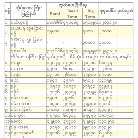
ထုတ်ပေးပြီးစီးမှု
တိုင်းဒေသကြီး/
စဉ်
စုစုပေါင်း
မှတ်ချက်
Small
Big
ပြည်နယ်
Rural
Town
Town
၁
ဝယ်ယူရရှိ
၃၀၀၆၆၆
၄၅၁၄၆၄
၄၅၀၉၉၀
၁၂၀၃၁၂၀
MESC မှ လွှဲပြောင်း
၂
၁၅၀၀၀
-
၅၀၀၀
၂၀၀၀၀
ရရှိ
YESC မှ လွှဲပြောင်း
၃
-
-
၃၀၀၀၀
၃၀၀၀၀
ရရှိ
စုစုပေါင်း
၃၁၅၆၆၆
၄၅၁၄၆၄
၄၈၅၉၉၀
၁၂၅၃၁၂၀
တိုင်းဒေသကြီး / ပြည်နယ်များသို့ အိမ်သုံးမီတာများ ထုတ်ပေးမှု စာရင်း
၁
ကချင်
၁၂၁၂၅
၁၉၇၀၀
၂၈၂၀၀
၆၀၀၂၅
၂
ကယား
၄၂၀၀
၆၀၈၀
၁၂၃၂၈
၂၂၆၀၈
၃
ကရင်
၃၃၂၀၀
၂၆၀၀၀
၂၉၉၀၀
၈၉၁၀၀
၄
ချင်း
၁၆၄၉
၃၉၉၈
၈၅၁၂
၁၄၁၅၉
၅
မွန်
၂၆၅၁၉
၁၆၉၃၀
၃၁၅၄၃
၇၄၉၉၂
၆
ရခိုင်
၂၄၁၄၆
၂၄၃၀၅
၂၁၃၅၉
၆၉၈၁၀
၇
ရှမ်း-အရှေ့
၁၅၀၀
၂၉၀၆
၇၈၀၀
၁၂၂၀၆
၈
ရှမ်း-တောင်
၂၀၄၄၈
၂၇၆၅၀
၂၅၉၀၈
၇၄၀၀၆
၉
ရှမ်း-မြောက်
၁၀၀၈၃
၁၄၈၅၀
၁၈၄၉၂
၄၃၄၂၅
၁၀
စစ်ကိုင်း
၅၅၉၉၃
၆၀၃၀၄
၆၅၄၅၀
၁၈၁၇၄၇
၁၁
မကွေး
၄၂၉၀၀
၃၅၄၁၀
၅၂၉၄၄
၁၃၁၂၅၄
၁၂
ပဲခူး-အရှေ့
၂၃၁၅၀
၂၄၆၁၀
၃၉၅၆၀
၈၇၃၂၀
၁၃
ပဲခူး-အနောက်
၁၅၁၀၆
၂၁၅၉၃
၂၅၄၇၀
၆၂၁၆၉