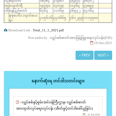
၁၄
ဧရာဝတီ
၁၈၇၈၄
၃၁၉၈၁
၄၅၉၃၇
၉၆၇၀၂
၁၅
တနင်္သာရီ
၁၉၃၅၀
၁၃၁၇၉
၁၁၃၆၄
၄၃၈၉၃
၁၆
နေပြည်တော်
၆၄၆၃
၁၁၁၆၉
၃၆၅၃၂
၅၄၁၆၄
စုစုပေါင်း (ထုတ်‌ပေး
၃၁၅၆၁၆
၃၄၀၆၆၅
၄၆၁၂၉၉
၁၁၁၇၅၈၀
မှု)
Download Link :
Total_11_1_2021.pdf
Post under by : လျှပ်စစ်ဓာတ်အားဖြန့်ဖြူးရေးလုပ်ငန်း(ESE)
19-Jan-2021
« PREV
NEXT »
နောက်ဆုံးရ တင်ဒါသတင်းများ
- လျှပ်စစ်နှင့်စွမ်းအင်ဝန်ကြီးဌာန၊ လျှပ်စစ်ဓာတ်
အားထုတ်လုပ်ရေးလုပ်ငန်း (အိတ်ဖွင့်တင်ဒါခေါ်ယူခြင်း)
- 31-Jul-2026