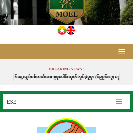
Toggle
naviga
BREAKING NEWS :
စ်ဓာတ်အား စုစုပေါင်းထုတ်လုပ်ခဲ့မှုမှာ (၆၉၉၆၈.၇) မဂ္ဂါဝပ်နာရီဖြစ်ပါသည်။
ESE
Toggle
navigati