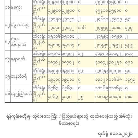
တိုင်းရုံး
၄၂၉၀၀
၄၂၉၀၀
၀
၃၅၄၁၀
၃၅၄၁၀
၀
၁၁
မကွေး
မြို့နယ်
၄၂၉၀၀
၄၂၉၀၀
၀
၃၅၄၁၀
၃၅၄၁၀
၀
ရုံး
တိုင်းရုံး
၂၃၁၅၀
၂၃၁၄၈
၂
၂၄၆၁၀
၂၄၅၅၇
၅၃
၁၂
ပဲခူး-အရှေ့
မြို့နယ်
၂၃၁၄၈
၂၃၀၄၂
၁၀၆
၂၄၅၅၇
၂၄၁၈၀
၃၇၇
ရုံး
တိုင်းရုံး
၁၅၁၀၆
၁၅၁၀၄
၂
၂၁၅၉၃
၂၁၅၉၁
၂
ပဲခူး-
၁၃
မြို့နယ်
အနောက်
၁၅၁၀၄
၁၅၁၀၄
၀
၂၁၅၉၁
၂၀၉၉၂
၅၉၉
ရုံး
တိုင်းရုံး
၁၈၇၈၄
၁၈၇၇၂
၁၂
၃၁၉၈၁
၃၁၀၄၂
၉၃၉
၁၄
ဧရာဝတီ
မြို့နယ်
၁၈၇၇၂
၁၈၇၇၂
၀
၃၁၀၄၂
၃၀၂၅၁
၇၉၁
ရုံး
တိုင်းရုံး
၁၉၃၅၀
၁၉၃၁၇
၃၃
၁၃၁၇၉
၁၃၁၂၁
၅၈
၁၅
တနင်္သာရီ
မြို့နယ်
၁၉၃၁၇
၁၉၃၁၀
၇
၁၃၁၂၁
၁၁၆၆၈
၁၄၅၃
ရုံး
တိုင်းရုံး
၆၄၆၃
၆၄၆၃
၀
၁၁၁၆၉
၁၁၁၆၉
၀
၁၆
နေပြည်တော်
မြို့နယ်
၄၁၆၃
၄၁၃၈
၂၅
၁၁၀၁၉
၁၀၈၃၈
၁၈၁
ရုံး
ရန်ကုန်(စတို)မှ တိုင်းဒေသကြီး / ပြည်နယ်များသို့ ထုတ်ပေးခဲ့သည့် အိမ်သုံး
မီတာစာရင်း
ရက်စွဲ ။ ၁၁.၁.၂၀၂၁