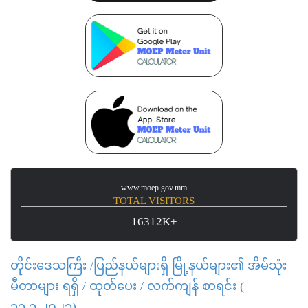
www.moep.gov.mm
TOTAL VISITORS
16312K+
တိုင်းဒေသကြီး /ပြည်နယ်များရှိ မြို့နယ်များ၏ အိမ်သုံး
မီတာများ ရရှိ / ထုတ်ပေး / လက်ကျန် စာရင်း (
၁၁.၁.၂၀၂၁)