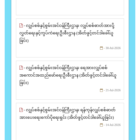
- လျှပ်စစ်နှင့်စွမ်းအင်ဝန်ကြီးဌာန၊ လျှပ်စစ်ဓာတ်အားပို့
လွှတ်ရေးနှင့်ကွပ်ကဲရေးဦးစီးဌာန (အိတ်ဖွင့်တင်ဒါခေါ်ယူ
ခြင်း)
- 30-Jul-2026
- လျှပ်စစ်နှင့်စွမ်းအင်ဝန်ကြီးဌာန၊ ရေအားလျှပ်စစ်
အကောင်အထည်ဖော်ရေးဦးစီးဌာန (အိတ်ဖွင့်တင်ဒါခေါ်ယူ
ခြင်း)
- 21-Jul-2026
- လျှပ်စစ်နှင့်စွမ်းအင်ဝန်ကြီးဌာန၊ ရန်ကုန်လျှပ်စစ်ဓာတ်
အားပေးရေးကော်ပိုရေးရှင်း (အိတ်ဖွင့်တင်ဒါခေါ်ယူခြင်း)
- 14-Jul-2026