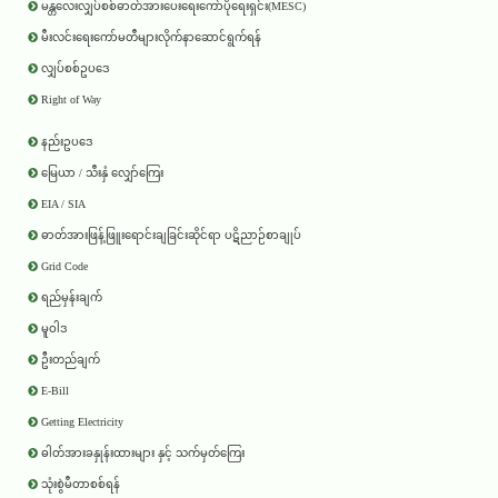
မန္တလေးလျှပ်စစ်ဓာတ်အားပေးရေးကော်ပိုရေးရှင်း(MESC)
မီးလင်းရေးကော်မတီများလိုက်နာဆောင်ရွက်ရန်
လျှပ်စစ်ဥပဒေ
Right of Way
နည်းဥပဒေ
မြေယာ / သီးနှံ လျှော်ကြေး
EIA / SIA
ဓာတ်အားဖြန့်ဖြူးရောင်းချခြင်းဆိုင်ရာ ပဋိညာဉ်စာချုပ်
Grid Code
ရည်မှန်းချက်
မူဝါဒ
ဦးတည်ချက်
E-Bill
Getting Electricity
ဓါတ်အားခနှုန်းထားများ နှင့် သက်မှတ်ကြေး
သုံးစွဲမီတာစစ်ရန်