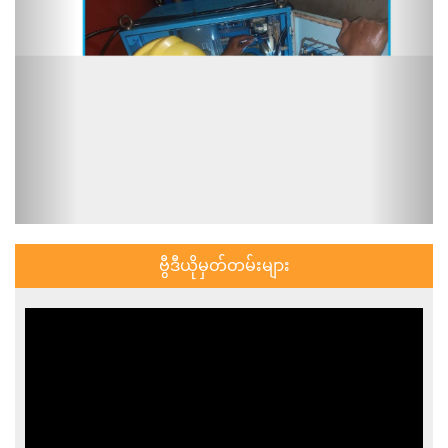
ဗွီဒီယိုမှတ်တမ်းများ