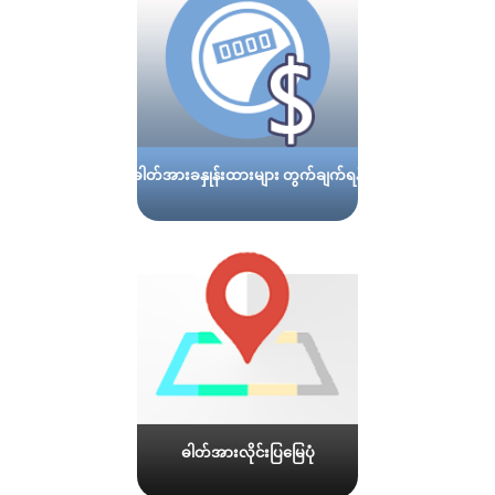
ဓါတ်အားခနှုန်းထားများ တွက်ချက်ရန်
ဓါတ်အားလိုင်းပြမြေပုံ