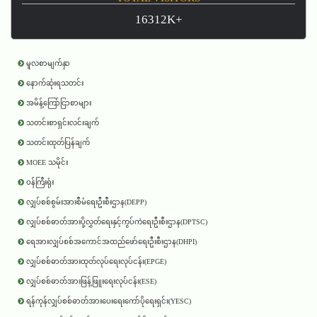
16312K+
မူလစာမျက်နှာ
နောက်ဆုံးရသတင်း
အမိန့်ကြော်ငြာစာများ
သတင်းစာရှင်းလင်းချက်
သတင်းထုတ်ပြန်ချက်
MOEE သမိုင်း
ဝန်ကြီးရုံး
လျှပ်စစ်စွမ်းအားစီမံရေးဦးစီးဌာန(DEPP)
လျှပ်စစ်ဓာတ်အားပို့လွှတ်ရေးနှင့်ကွပ်ကဲရေးဦးစီးဌာန(DPTSC)
ရေအားလျှပ်စစ်အကောင်အထည်ဖော်ရေးဦးစီးဌာန(DHPI)
လျှပ်စစ်ဓာတ်အားထုတ်လုပ်ရေးလုပ်ငန်း(EPGE)
လျှပ်စစ်ဓာတ်အားဖြန့်ဖြူးရေးလုပ်ငန်း(ESE)
ရန်ကုန်လျှပ်စစ်ဓာတ်အားပေးရေးကော်ပိုရေးရှင်း(YESC)