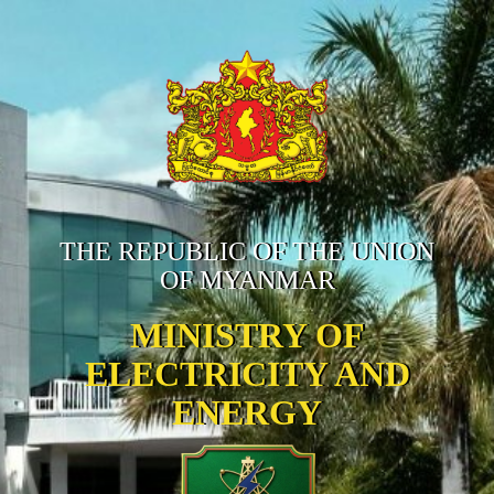
THE REPUBLIC OF THE UNION
OF MYANMAR
MINISTRY OF
ELECTRICITY AND
ENERGY