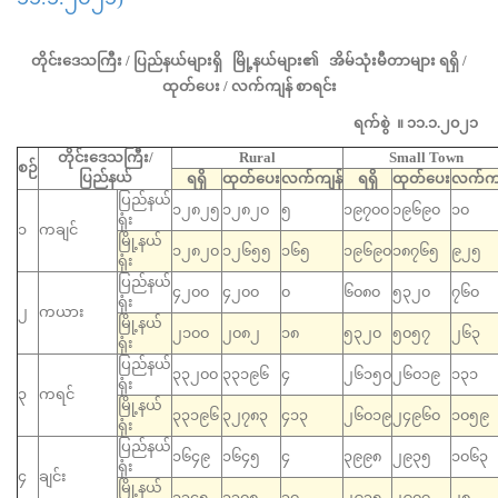
တိုင်းဒေသကြီး / ပြည်နယ်များရှိ မြို့နယ်များ၏ အိမ်သုံးမီတာများ ရရှိ /
ထုတ်ပေး / လက်ကျန် စာရင်း
ရက်စွဲ ။ ၁၁.၁.၂၀၂၁
တိုင်းဒေသကြီး/
Rural
Small Town
စဉ်
ပြည်နယ်
ရရှိ
ထုတ်ပေး
လက်ကျန်
ရရှိ
ထုတ်ပေး
လက်ကျ
ပြည်နယ်
၁၂၈၂၅
၁၂၈၂၀
၅
၁၉၇၀၀
၁၉၆၉၀
၁၀
ရုံး
၁
ကချင်
မြို့နယ်
၁၂၈၂၀
၁၂၆၅၅
၁၆၅
၁၉၆၉၀
၁၈၇၆၅
၉၂၅
ရုံး
ပြည်နယ်
၄၂၀၀
၄၂၀၀
၀
၆၀၈၀
၅၃၂၀
၇၆၀
ရုံး
၂
ကယား
မြို့နယ်
၂၁၀၀
၂၀၈၂
၁၈
၅၃၂၀
၅၀၅၇
၂၆၃
ရုံး
ပြည်နယ်
၃၃၂၀၀
၃၃၁၉၆
၄
၂၆၁၅၀
၂၆၀၁၉
၁၃၁
ရုံး
၃
ကရင်
မြို့နယ်
၃၃၁၉၆
၃၂၇၈၃
၄၁၃
၂၆၀၁၉
၂၄၉၆၀
၁၀၅၉
ရုံး
ပြည်နယ်
၁၆၄၉
၁၆၄၅
၄
၃၉၉၈
၂၉၃၅
၁၀၆၃
ရုံး
၄
ချင်း
မြို့နယ်
၁၃၄၅
၁၃၀၈
၃၇
၂၉၃၅
၂၉၀၇
၂၈