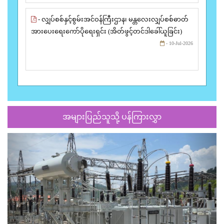
- လျှပ်စစ်နှင့်စွမ်းအင်ဝန်ကြီးဌာန၊ မန္တလေးလျှပ်စစ်ဓာတ်
အားပေးရေးကော်ပိုရေးရှင်း (အိတ်ဖွင့်တင်ဒါခေါ်ယူခြင်း)
- 10-Jul-2026
အများပြည်သူသို့ ပန်ကြားလွှာ
Previous
Next