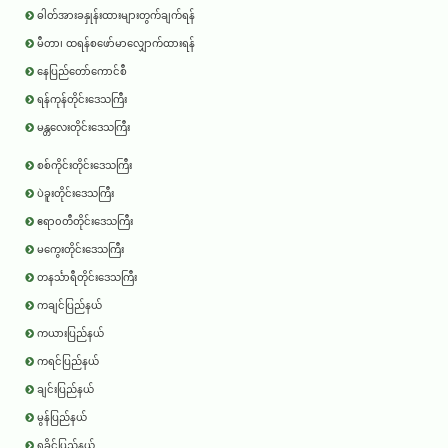
ဓါတ်အားခနှုန်းထားများတွက်ချက်ရန်
မီတာ၊ ထရန်စဖော်မာလျှောက်ထားရန်
နေပြည်တော်ကောင်စီ
ရန်ကုန်တိုင်းဒေသကြီး
မန္တလေးတိုင်းဒေသကြီး
စစ်ကိုင်းတိုင်းဒေသကြီး
ပဲခူးတိုင်းဒေသကြီး
ဧရာ၀တီတိုင်းဒေသကြီး
မကွေးတိုင်းဒေသကြီး
တနင်္သာရီတိုင်းဒေသကြီး
ကချင်ပြည်နယ်
ကယားပြည်နယ်
ကရင်ပြည်နယ်
ချင်းပြည်နယ်
မွန်ပြည်နယ်
ရခိုင်ပြည်နယ်