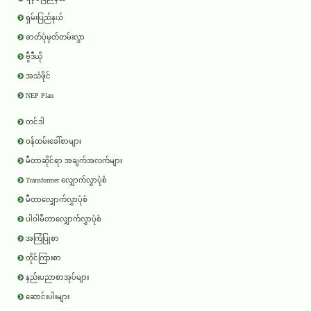
ရှမ်းပြည်နယ်
ဓာတ်ပုံမှတ်တမ်းလွှာ
ဗွီဒီယို
အသံဖိုင်
NEP Plan
တင်ဒါ
ဝန်ထမ်းခေါ်စာများ
မီတာဆိုင်ရာ အချက်အလက်များ
Transformer လျှောက်လွှာပုံစံ
မီတာလျှောက်လွှာပုံစံ
ပါဝါမီတာလျှောက်လွှာပုံစံ
အကြံပြုစာ
တိုင်ကြားစာ
နည်းပညာစာအုပ်များ
ဆောင်းပါးများ