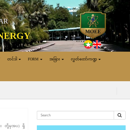
MAR
ENERGY
N
တင်ဒါ
FORM
အခြား
လွှတ်တော်ကဏ္ဍ
(၇.၈.၂၀၂၆) ရ
 တို့မှအပ) ရှိ