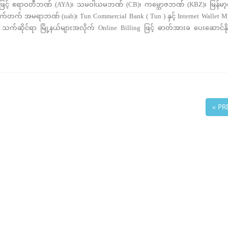
နေဖြင့် ဧရာဝတီဘဏ် (AYA)၊ သမဝါယမဘဏ် (CB)၊ ကမ္ဘောဇဘဏ် (KBZ)၊ မြန်မာ့
က်တက် အမရာဘဏ် (uab)၊ Tun Commercial Bank ( Tun ) နှင့် Internet Wallet M
့ သက်ဆိုင်ရာ မြို့နယ်များအလိုက် Online Billing ဖြင့် ဓာတ်အားခ ပေးဆောင်နိုင
« PR