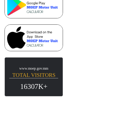
www.moep.gov.mm
TOTAL VISITORS
16307K+