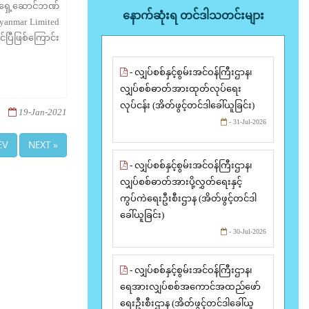
​ရှေ့ဆောင်ဘဏ်
နောက်ဆုံးရ တင်ဒါသတင်းများ
yanmar Limited
်ပြီဖြစ်ကြောင်း
- လျှပ်စစ်နှင့်စွမ်းအင်ဝန်ကြီးဌာန၊
လျှပ်စစ်ဓာတ်အားထုတ်လုပ်ရေး
လုပ်ငန်း (အိတ်ဖွင့်တင်ဒါခေါ်ယူခြင်း)
19-Jan-2021
- 31-Jul-2026
EV
NEXT »
- လျှပ်စစ်နှင့်စွမ်းအင်ဝန်ကြီးဌာန၊
လျှပ်စစ်ဓာတ်အားပို့လွှတ်ရေးနှင့်
ကွပ်ကဲရေးဦးစီးဌာန (အိတ်ဖွင့်တင်ဒါ
ခေါ်ယူခြင်း)
- 30-Jul-2026
- လျှပ်စစ်နှင့်စွမ်းအင်ဝန်ကြီးဌာန၊
ရေအားလျှပ်စစ်အကောင်အထည်ဖော်
ရေးဦးစီးဌာန (အိတ်ဖွင့်တင်ဒါခေါ်ယူ