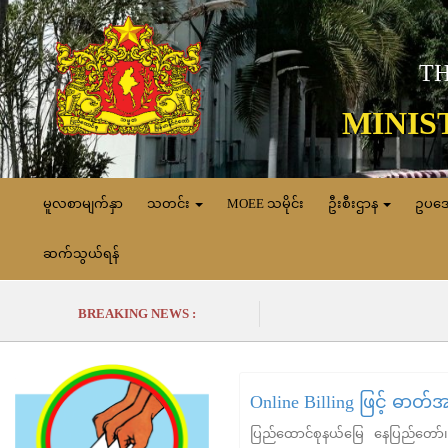
TH
MINIS
မူလစာမျက်နှာ
သတင်း
MOEE သမိုင်း
ဦးစီးဌာန
ဥပဒ
ဆက်သွယ်ရန်
BREAKING NEWS :
Online Billing ဖြင့် ဓာ
ပြည်ထောင်စုနယ်မြေ နေပြည်တော်၊ တ