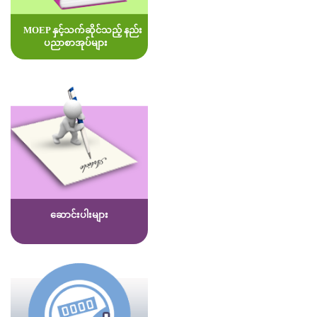
MOEP နှင့်သက်ဆိုင်သည့် နည်း
ပညာစာအုပ်များ
ဆောင်းပါးများ