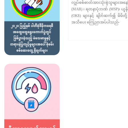
လျှပ်စစ်ဓာတ်အားသုံးစွဲသူများအ
(MAB) ၊ ရတနာပုံဘဏ် (MSP)၊ ယူနို
(OK$) များနှင့် ချိတ်ဆက်၍ မိမိတို
အသိပေး ကြေညာအပ်ပါသည်-