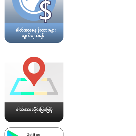
ဓါတ်အားခနှုန်းထားများ
တွက်ချက်ရန်
ဓါတ်အားလိုင်းပြမြေပုံ