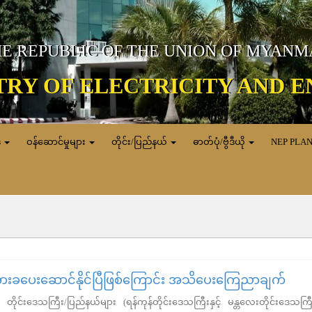
E REPUBLIC OF THE UNION OF MYAN
TRY OF ELECTRICITY AND 
ေ
ဝန်ဆောင်မှုများ
တိုင်း/ပြည်နယ်
ဓာတ်ပုံ/ဗွီဒီယို
NEP PLA
တ်အားခပေးဆောင်နိုင်ပြီဖြစ်ကြောင်း အသိပေးကြေညာချက်
ိုင်းဒေသကြီး/ပြည်နယ်များ (ရန်ကုန်တိုင်းဒေသကြီးနှင့် မန္တလေးတိုင်းဒေသကြီး