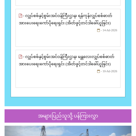
- လျှပ်စစ်နှင့်စွမ်းအင်ဝန်ကြီးဌာန၊ ရန်ကုန်လျှပ်စစ်ဓာတ်
အားပေးရေးကော်ပိုရေးရှင်း (အိတ်ဖွင့်တင်ဒါခေါ်ယူခြင်း)
- 14-Jul-2026
- လျှပ်စစ်နှင့်စွမ်းအင်ဝန်ကြီးဌာန၊ မန္တလေးလျှပ်စစ်ဓာတ်
အားပေးရေးကော်ပိုရေးရှင်း (အိတ်ဖွင့်တင်ဒါခေါ်ယူခြင်း)
- 10-Jul-2026
အများပြည်သူသို့ ပန်ကြားလွှာ
Previous
Next