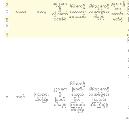
၁၃၂ ကေ
၃၃ ကေဗွီ
A
၃
၆၆ ကေဗွီ
၆၆/၃၃ ကေဗွီ
ဗွီ
ဖား
၄
ကယား
မယ်စဲ့
ဘောလခဲ-
၁၀ အမ်ဗွီအေ
လွိုင်ကော်
ဆောင်း-
S
ဖားဆောင်း
ပါပုခွဲရုံ
၅
ပင်မခွဲရုံ
မယ်စဲ့
၆
၇
ဆ
၆၆ ကေဗွီ
၂၃၀ ကေ
မြဝတီ-
၆၆/၁၁ ကေဗွီ
ကြာအင်း
ဗွီ
ကော့က
၁၀ အမ်ဗွီအေ
၈
ကရင်
-
ဆိပ်ကြီး
မြဝတီ
ရိတ်-
ကြာအင်း
ပင်မခွဲရုံ
ကြာအင်း
ဆိပ်ကြီးခွဲရုံ
ဆိပ်ကြီး
သ