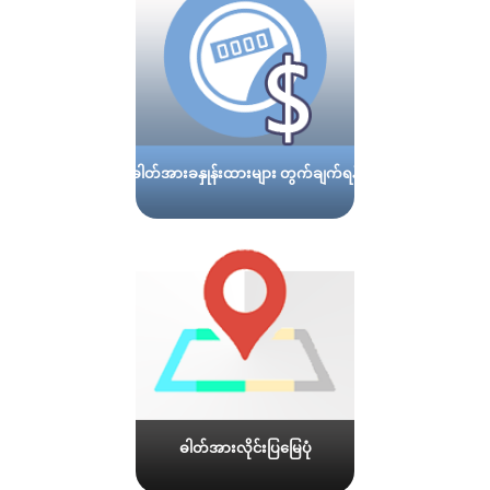
ဓါတ်အားခနှုန်းထားများ တွက်ချက်ရန်
ဓါတ်အားလိုင်းပြမြေပုံ