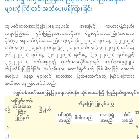
များကို ကြိုတင် အသိပေးပန်ကြားခြင်း
လျှပ်စစ်ဓာတ်အားဖြန့်ဖြူးရေးလုပ်ငန်း အနေဖြင့် ကယားပြည်နယ်၊
ကရင်ပြည်နယ်၊ ရှမ်းပြည်နယ်(တောင်ပိုင်း)၊ ပဲခူးတိုင်းဒေသကြီး(အနောက်
ပိုင်း)နှင့် ဧရာဝတီတိုင်းဒေသကြီး တို့တွင် (၆-၂-၂၀၂၁) ရက်နေ့၊ (၇-၂-၂၀၂၁)
ရက်နေ့၊ (၈-၂-၂၀၂၁) ရက်နေ့၊ (၉-၂-၂၀၂၁) ရက်နေ့၊ (၁၃-၂-၂၀၂၁) ရက်နေ့၊
(၁၆-၂-၂၀၂၁) ရက်နေ့၊ (၂၀-၂-၂၀၂၁) ရက်နေ့၊ (၂၃-၂-၂၀၂၁) ရက်နေ့နှင့်
(၂၇-၂-၂၀၂၁) ရက်နေ့များ၌ ဓာတ်အားလိုင်းများနှင့် ဓာတ်အားခွဲရုံများ
ထိန်းသိမ်းပြုပြင်ခြင်း လုပ်ငန်းများ ဆောင်ရွက်မည် ဖြစ်ပါသဖြင့် အောက်
ဖော်ပြပါ နေရာ များတွင် ဓာတ်အား ပြတ်တောက်မည် ဖြစ်ပါကြောင်း
အသိပေး ပန်ကြားအပ်ပါသည်-
လျှပ်စစ်ဓာတ်အားဖြန့်ဖြူးရေးလုပ်ငန်း၊ တိုင်းဒေသကြီး/ပြည်နယ်များတွင် 
နေပြည်တော်/
ထိန်း/ပြင် ပြုလုပ်မည့်
တိုင်းဒေသ
စဉ်
မြို့နယ်
ကြီး/
အ
ပင်မခွဲရုံ
ESE ခွဲရုံ
ဖီဒါ
ပြည်နယ်
ဖီဒါအမည်
အမည်
အမည်
အမည်
မယ
၁
၂
မ