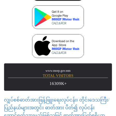
www.moep.gov.mm
TOTAL VISITORS
16309K+
လျှပ်စစ်ဓာတ်အားဖြန့်ဖြူးရေးလုပ်ငန်း၊ တိုင်းဒေသကြီး/
ပြည်နယ်များအတွင်း ဓာတ်အား ပိတ်၍ လုပ်ငန်း
ဆောင်ရွက်သွားမည်ဖြစ်သဖြင့် ဓာတ်အားပြတ်ဧရိယာ