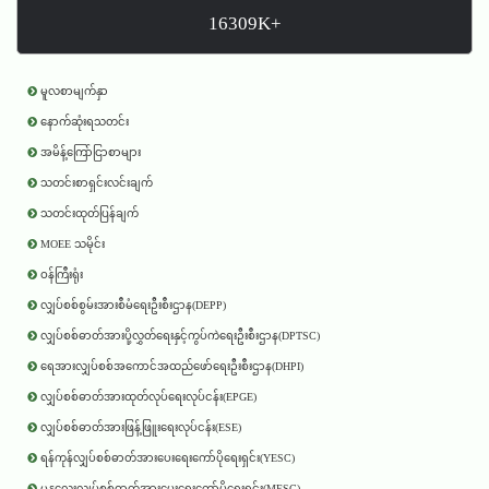
16309K+
မူလစာမျက်နှာ
နောက်ဆုံးရသတင်း
အမိန့်ကြော်ငြာစာများ
သတင်းစာရှင်းလင်းချက်
သတင်းထုတ်ပြန်ချက်
MOEE သမိုင်း
ဝန်ကြီးရုံး
လျှပ်စစ်စွမ်းအားစီမံရေးဦးစီးဌာန(DEPP)
လျှပ်စစ်ဓာတ်အားပို့လွှတ်ရေးနှင့်ကွပ်ကဲရေးဦးစီးဌာန(DPTSC)
ရေအားလျှပ်စစ်အကောင်အထည်ဖော်ရေးဦးစီးဌာန(DHPI)
လျှပ်စစ်ဓာတ်အားထုတ်လုပ်ရေးလုပ်ငန်း(EPGE)
လျှပ်စစ်ဓာတ်အားဖြန့်ဖြူးရေးလုပ်ငန်း(ESE)
ရန်ကုန်လျှပ်စစ်ဓာတ်အားပေးရေးကော်ပိုရေးရှင်း(YESC)
မန္တလေးလျှပ်စစ်ဓာတ်အားပေးရေးကော်ပိုရေးရှင်း(MESC)