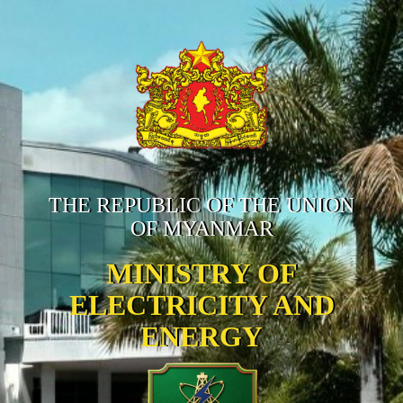
THE REPUBLIC OF THE UNION
OF MYANMAR
MINISTRY OF
ELECTRICITY AND
ENERGY