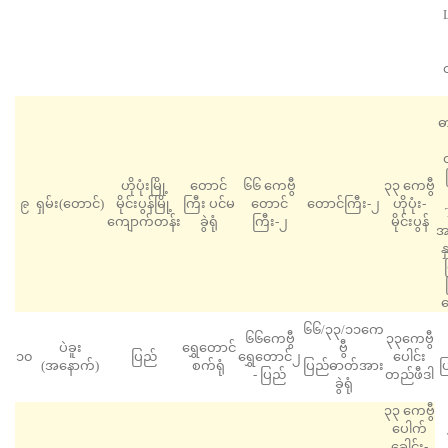
ဓ
ဟိုပုံးမြို့
‌တောင်
၆၆ ကေဗွီ
၃၃ ကေဗွီ
၉
ရှမ်း(တောင်)
မိုင်းပွန်မြို့
ကြီး ပင်မ
တောင်
တောင်ကြီး-၂
ဟိုပုံး-
ကျောက်တန်း
ခွဲရုံ
ကြီး-၂
မိုင်းပွန်
အ
န
ဆ
၆၆/၃၃/၁၁ကေ
၆၆ကေဗွီ
၃၃ကေဗွီ
ပဲခူး
‌ရွှေတောင်
ဗွီ
၁၀
ပြည်
ရွှေတောင်၂
ပေါင်း
(အနောက်)
စက်ရုံ
ပြည်ဓာတ်အား
ပ
- ပြည်
တည်ဖီဒါ
ခွဲရုံ
၃၃ ကေဗွီ
ပေါက်
ခေါင်း-