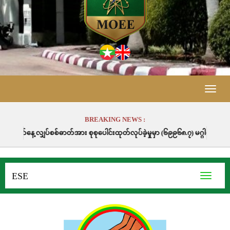
Toggle
naviga
BREAKING NEWS :
အား စုစုပေါင်းထုတ်လုပ်ခဲ့မှုမှာ (၆၉၉၆၈.၇) မဂ္ဂါဝပ်နာရီဖြစ်ပါသည်။
ESE
Toggle
navigati