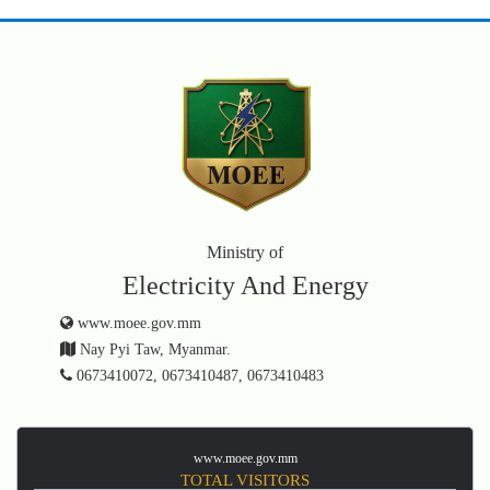
Ministry of
Electricity And Energy
www.moee.gov.mm
Nay Pyi Taw, Myanmar.
0673410072, 0673410487, 0673410483
www.moee.gov.mm
TOTAL VISITORS