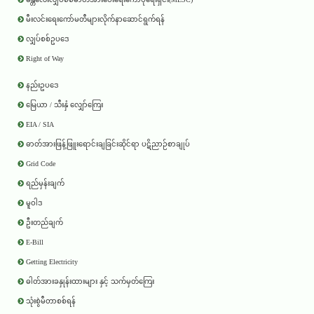
မီးလင်းရေးကော်မတီများလိုက်နာဆောင်ရွက်ရန်
လျှပ်စစ်ဥပဒေ
Right of Way
နည်းဥပဒေ
မြေယာ / သီးနှံ လျှော်ကြေး
EIA / SIA
ဓာတ်အားဖြန့်ဖြူးရောင်းချခြင်းဆိုင်ရာ ပဋိညာဉ်စာချုပ်
Grid Code
ရည်မှန်းချက်
မူဝါဒ
ဦးတည်ချက်
E-Bill
Getting Electricity
ဓါတ်အားခနှုန်းထားများ နှင့် သက်မှတ်ကြေး
သုံးစွဲမီတာစစ်ရန်