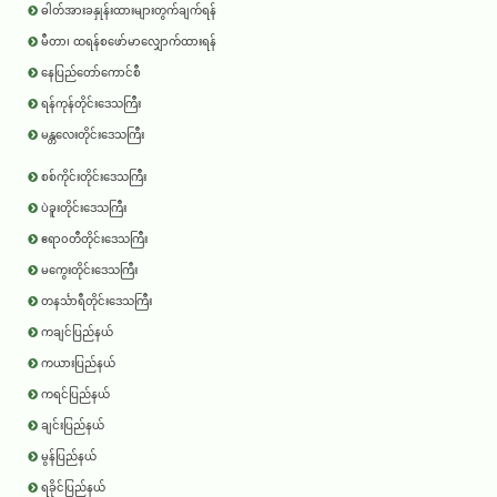
ဓါတ်အားခနှုန်းထားများတွက်ချက်ရန်
မီတာ၊ ထရန်စဖော်မာလျှောက်ထားရန်
နေပြည်တော်ကောင်စီ
ရန်ကုန်တိုင်းဒေသကြီး
မန္တလေးတိုင်းဒေသကြီး
စစ်ကိုင်းတိုင်းဒေသကြီး
ပဲခူးတိုင်းဒေသကြီး
ဧရာ၀တီတိုင်းဒေသကြီး
မကွေးတိုင်းဒေသကြီး
တနင်္သာရီတိုင်းဒေသကြီး
ကချင်ပြည်နယ်
ကယားပြည်နယ်
ကရင်ပြည်နယ်
ချင်းပြည်နယ်
မွန်ပြည်နယ်
ရခိုင်ပြည်နယ်