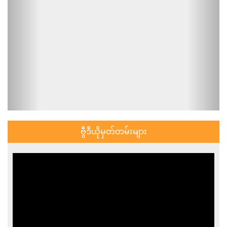
ဗွီဒီယိုမှတ်တမ်းများ