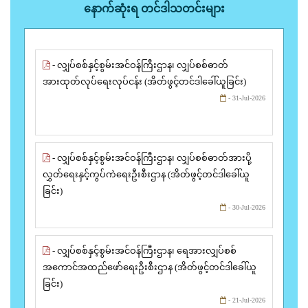
နောက်ဆုံးရ တင်ဒါသတင်းများ
- လျှပ်စစ်နှင့်စွမ်းအင်ဝန်ကြီးဌာန၊ လျှပ်စစ်ဓာတ်
အားထုတ်လုပ်ရေးလုပ်ငန်း (အိတ်ဖွင့်တင်ဒါခေါ်ယူခြင်း)
- 31-Jul-2026
- လျှပ်စစ်နှင့်စွမ်းအင်ဝန်ကြီးဌာန၊ လျှပ်စစ်ဓာတ်အားပို့
လွှတ်ရေးနှင့်ကွပ်ကဲရေးဦးစီးဌာန (အိတ်ဖွင့်တင်ဒါခေါ်ယူ
ခြင်း)
- 30-Jul-2026
- လျှပ်စစ်နှင့်စွမ်းအင်ဝန်ကြီးဌာန၊ ရေအားလျှပ်စစ်
အကောင်အထည်ဖော်ရေးဦးစီးဌာန (အိတ်ဖွင့်တင်ဒါခေါ်ယူ
ခြင်း)
- 21-Jul-2026