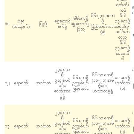
ဝက်ထီး
6
ကန်
C
၆၆/၃၃/၁၁ကေ
ဖီဒါ
၆၆ကေဗွီ
ပဲခူး
‌ရွှေတောင်
ဗွီ
၃၃ ကေဗွီ
၁၁
ပြည်
ရွှေတောင်၂-
(အနောက်)
စက်ရုံ
ပြည်ဓာတ်အား
အင်ငါးခွ-
ပြည်
ခွဲရုံ
ပေါင်းတ
လည်
ဖီဒါ
၃၃ ကေဗွီ
နဝဒေးဖီ
ဒါ
၂၃၀ ကေ
သ
ဗွီ
၆၆/၁၁ ကေဗွီ
၆၆ ကေဗွီ
၁၁ ကေဗွီ
ဥသျှစ်ပင်
(၁၀+၂၀) အမ်
၁၂
ဧရာဝတီ
ဟင်္သာတ
ဥသျှစ်ပင်-
ဟင်္သာတ
ပင်မ
ဗွီအေ
မြန်အောင်
(၁)
ဓာတ်အား
ဟင်္သာတခွဲရုံ
ခွဲရုံ
၂၃၀ ကေ
သ
ဗွီ
၆၆/၁၁ ကေဗွီ
၆၆ ကေဗွီ
၁၁ ကေဗွီ
ဥသျှစ်ပင်
(၁၀+၂၀) အမ်
၁၃
ဧရာဝတီ
ဟင်္သာတ
ဥသျှစ်ပင်-
ဟင်္သာတ
ပင်မ
ဗွီအေ
မြန်အောင်
(၂)