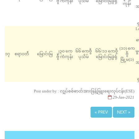
ဗွီ ကံကုန်း
ပုသိမ်
မြောင်းမြခွဲရုံ
ကုန်း
အ
ရ
L
ဓ
(၁၁) ကေ
၂၃၀ ကေ
၆၆ ကေဗွီ
၆၆/၁၁ ကေဗွီ
မ
၁၇
ဧရာဝတီ
‌မြောင်းမြ
ဗွီ
ဗွီ ကံကုန်း
ပုသိမ်
မြောင်းမြခွဲရုံ
မြို့မ(၁)
အ
ရ
Post under by : လျှပ်စစ်ဓာတ်အားဖြန့်ဖြူးရေးလုပ်ငန်း(ESE)
29-Jan-2021
« PREV
NEXT »