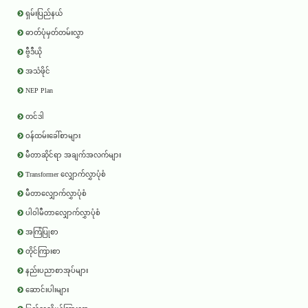
ရှမ်းပြည်နယ်
ဓာတ်ပုံမှတ်တမ်းလွှာ
ဗွီဒီယို
အသံဖိုင်
NEP Plan
တင်ဒါ
ဝန်ထမ်းခေါ်စာများ
မီတာဆိုင်ရာ အချက်အလက်များ
Transformer လျှောက်လွှာပုံစံ
မီတာလျှောက်လွှာပုံစံ
ပါဝါမီတာလျှောက်လွှာပုံစံ
အကြံပြုစာ
တိုင်ကြားစာ
နည်းပညာစာအုပ်များ
ဆောင်းပါးများ