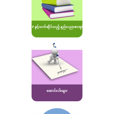
MOEP နှင့်သက်ဆိုင်သည့် နည်းပညာစာအုပ်များ
ဆောင်းပါးများ