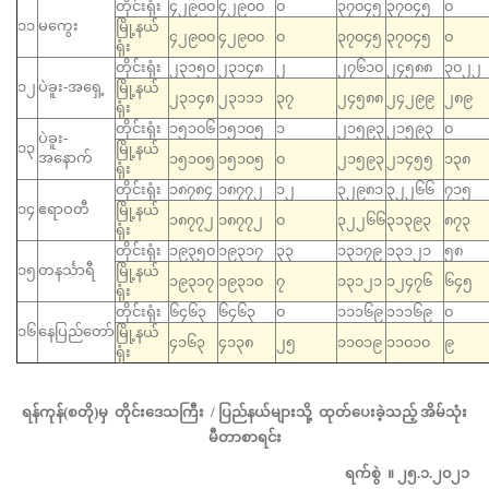
တိုင်းရုံး
၄၂၉၀၀
၄၂၉၀၀
၀
၃၇၀၄၅
၃၇၀၄၅
၀
၁၁
မကွေး
မြို့နယ်
၄၂၉၀၀
၄၂၉၀၀
၀
၃၇၀၄၅
၃၇၀၄၅
၀
ရုံး
တိုင်းရုံး
၂၃၁၅၀
၂၃၁၄၈
၂
၂၇၆၁၀
၂၄၅၈၈
၃၀၂၂
၁၂
ပဲခူး-အရှေ့
မြို့နယ်
၂၃၁၄၈
၂၃၁၁၁
၃၇
၂၄၅၈၈
၂၄၂၉၉
၂၈၉
ရုံး
တိုင်းရုံး
၁၅၁၀၆
၁၅၁၀၅
၁
၂၁၅၉၃
၂၁၅၉၃
၀
ပဲခူး-
၁၃
မြို့နယ်
အနောက်
၁၅၁၀၅
၁၅၁၀၅
၀
၂၁၅၉၃
၂၁၄၅၅
၁၃၈
ရုံး
တိုင်းရုံး
၁၈၇၈၄
၁၈၇၇၂
၁၂
၃၂၉၈၁
၃၂၂၆၆
၇၁၅
၁၄
ဧရာဝတီ
မြို့နယ်
၁၈၇၇၂
၁၈၇၇၂
၀
၃၂၂၆၆
၃၁၃၉၃
၈၇၃
ရုံး
တိုင်းရုံး
၁၉၃၅၀
၁၉၃၁၇
၃၃
၁၃၁၇၉
၁၃၁၂၁
၅၈
၁၅
တနင်္သာရီ
မြို့နယ်
၁၉၃၁၇
၁၉၃၁၀
၇
၁၃၁၂၁
၁၂၄၇၆
၆၄၅
ရုံး
တိုင်းရုံး
၆၄၆၃
၆၄၆၃
၀
၁၁၁၆၉
၁၁၁၆၉
၀
၁၆
နေပြည်တော်
မြို့နယ်
၄၁၆၃
၄၁၃၈
၂၅
၁၁၀၁၉
၁၁၀၁၀
၉
ရုံး
ရန်ကုန်(စတို)မှ တိုင်းဒေသကြီး / ပြည်နယ်များသို့ ထုတ်ပေးခဲ့သည့် အိမ်သုံး
မီတာစာရင်း
ရက်စွဲ ။ ၂၅.၁.၂၀၂၁