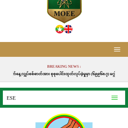
Toggle
naviga
BREAKING NEWS :
စ်ဓာတ်အား စုစုပေါင်းထုတ်လုပ်ခဲ့မှုမှာ (၆၉၉၆၈.၇) မဂ္ဂါဝပ်နာရီဖြစ်ပါသည်။
ESE
Toggle
navigati