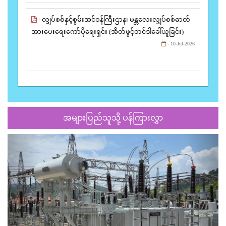
- လျှပ်စစ်နှင့်စွမ်းအင်ဝန်ကြီးဌာန၊ မန္တလေးလျှပ်စစ်ဓာတ်
အားပေးရေးကော်ပိုရေးရှင်း (အိတ်ဖွင့်တင်ဒါခေါ်ယူခြင်း)
- 10-Jul-2026
အများပြည်သူသို့ ပန်ကြားလွှာ
Previous
Next