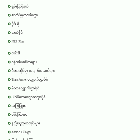
ရှမ်းပြည်နယ်
ဓာတ်ပုံမှတ်တမ်းလွှာ
ဗွီဒီယို
အသံဖိုင်
NEP Plan
တင်ဒါ
ဝန်ထမ်းခေါ်စာများ
မီတာဆိုင်ရာ အချက်အလက်များ
Transformer လျှောက်လွှာပုံစံ
မီတာလျှောက်လွှာပုံစံ
ပါဝါမီတာလျှောက်လွှာပုံစံ
အကြံပြုစာ
တိုင်ကြားစာ
နည်းပညာစာအုပ်များ
ဆောင်းပါးများ