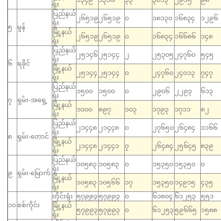
ရုံး
ပြည်နယ်
၂၆၅၁၉
၂၆၅၁၉
၀
၁၈၁၃၀
၁၆၈၃၄
၁၂၉၆
ရုံး
၅
မွန်
မြို့နယ်
၂၆၅၁၉
၂၆၅၁၉
၀
၁၆၈၃၄
၁၆၆၈၆
၁၄၈
ရုံး
ပြည်နယ်
၂၅၁၄၆
၂၅၁၄၄
၂
၂၅၃၀၅
၂၄၇၆၀
၅၄၅
ရုံး
၆
ရခိုင်
မြို့နယ်
၂၅၁၄၄
၂၅၁၄၄
၀
၂၄၇၆၀
၂၄၀၁၃
၇၄၇
ရုံး
ပြည်နယ်
၁၅၀၀
၁၅၀၀
၀
၂၉၀၆
၂၂၉၃
၆၁၃
ရုံး
၇
ရှမ်း-အရှေ့
မြို့နယ်
၁၀၀၀
၈၉၇
၁၀၃
၁၇၉၃
၁၇၁၁
၈၂
ရုံး
ပြည်နယ်
၂၁၄၄၈
၂၁၄၄၈
၀
၂၇၆၅၀
၂၆၄၈၄
၁၁၆၆
ရုံး
၈
ရှမ်း-တောင်
မြို့နယ်
၂၁၄၄၈
၂၁၄၄၁
၇
၂၆၄၈၄
၂၅၆၄၅
၈၃၉
ရုံး
ပြည်နယ်
၁၀၅၈၃
၁၀၅၈၃
၀
၁၅၃၅၀
၁၅၃၅၀
၀
ရုံး
၉
ရှမ်း-မြောက်
မြို့နယ်
၁၀၅၈၃
၁၀၅၆၆
၁၇
၁၅၃၅၀
၁၄၉၁၅
၄၃၅
ရုံး
တိုင်းရုံး
၅၇၉၉၃
၅၇၉၉၃
၀
၆၁၈၀၄
၆၁၂၅၃
၅၅၁
၁၀
စစ်ကိုင်း
မြို့နယ်
၅၇၉၉၃
၅၇၉၉၃
၀
၆၁၂၅၃
၅၉၆၆၅
၁၅၈၈
ရုံး