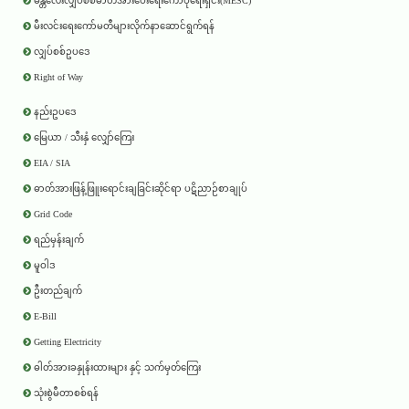
မန္တလေးလျှပ်စစ်ဓာတ်အားပေးရေးကော်ပိုရေးရှင်း(MESC)
မီးလင်းရေးကော်မတီများလိုက်နာဆောင်ရွက်ရန်
လျှပ်စစ်ဥပဒေ
Right of Way
နည်းဥပဒေ
မြေယာ / သီးနှံ လျှော်ကြေး
EIA / SIA
ဓာတ်အားဖြန့်ဖြူးရောင်းချခြင်းဆိုင်ရာ ပဋိညာဉ်စာချုပ်
Grid Code
ရည်မှန်းချက်
မူဝါဒ
ဦးတည်ချက်
E-Bill
Getting Electricity
ဓါတ်အားခနှုန်းထားများ နှင့် သက်မှတ်ကြေး
သုံးစွဲမီတာစစ်ရန်