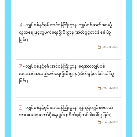
- လျှပ်စစ်နှင့်စွမ်းအင်ဝန်ကြီးဌာန၊ လျှပ်စစ်ဓာတ်အားပို့
လွှတ်ရေးနှင့်ကွပ်ကဲရေးဦးစီးဌာန (အိတ်ဖွင့်တင်ဒါခေါ်ယူ
ခြင်း)
- 30-Jul-2026
- လျှပ်စစ်နှင့်စွမ်းအင်ဝန်ကြီးဌာန၊ ရေအားလျှပ်စစ်
အကောင်အထည်ဖော်ရေးဦးစီးဌာန (အိတ်ဖွင့်တင်ဒါခေါ်ယူ
ခြင်း)
- 21-Jul-2026
- လျှပ်စစ်နှင့်စွမ်းအင်ဝန်ကြီးဌာန၊ ရန်ကုန်လျှပ်စစ်ဓာတ်
အားပေးရေးကော်ပိုရေးရှင်း (အိတ်ဖွင့်တင်ဒါခေါ်ယူခြင်း)
- 14-Jul-2026