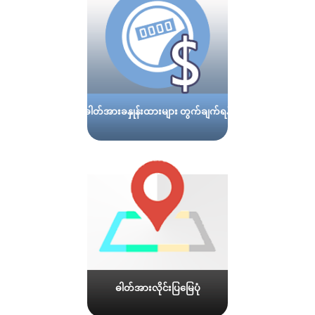
ဓါတ်အားခနှုန်းထားများ တွက်ချက်ရန်
ဓါတ်အားလိုင်းပြမြေပုံ