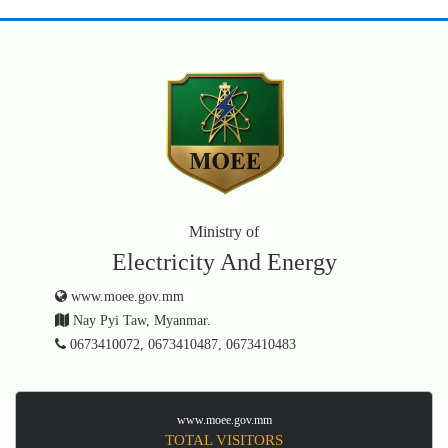
Ministry of
Electricity And Energy
www.moee.gov.mm
Nay Pyi Taw, Myanmar.
0673410072, 0673410487, 0673410483
www.moee.gov.mm
TOTAL VISITORS