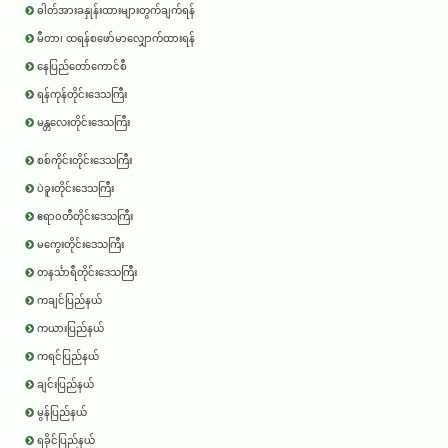
ဓါတ်အားခနှုန်းထားများတွက်ချက်ရန်
မီတာ၊ ထရန်စဖော်မာလျှောက်ထားရန်
နေပြည်တော်ကောင်စီ
ရန်ကုန်တိုင်းဒေသကြီး
မန္တလေးတိုင်းဒေသကြီး
စစ်ကိုင်းတိုင်းဒေသကြီး
ပဲခူးတိုင်းဒေသကြီး
ဧရာ၀တီတိုင်းဒေသကြီး
မကွေးတိုင်းဒေသကြီး
တနင်္သာရီတိုင်းဒေသကြီး
ကချင်ပြည်နယ်
ကယားပြည်နယ်
ကရင်ပြည်နယ်
ချင်းပြည်နယ်
မွန်ပြည်နယ်
ရခိုင်ပြည်နယ်