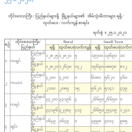
တိုင်းဒေသကြီး / ပြည်နယ်များရှိ မြို့နယ်များ၏ အိမ်သုံးမီတာများ ရရှိ /
ထုတ်ပေး / လက်ကျန် စာရင်း
ရက်စွဲ ။ ၂၅.၁.၂၀၂၁
တိုင်းဒေသကြီး/
Rural
Small Town
စဉ်
ပြည်နယ်
ရရှိ
ထုတ်ပေး
လက်ကျန်
ရရှိ
ထုတ်ပေး
လက်ကျ
ပြည်နယ်
၁၂၈၂၅
၁၂၈၂၀
၅
၁၉၇၀၀
၁၉၆၉၀
၁၀
ရုံး
၁
ကချင်
မြို့နယ်
၁၂၈၂၀
၁၂၆၇၈
၁၄၂
၁၉၆၉၀
၁၈၈၇၈
၈၁၂
ရုံး
ပြည်နယ်
၄၂၀၀
၄၂၀၀
၀
၆၀၈၀
၅၆၂၀
၄၆၀
ရုံး
၂
ကယား
မြို့နယ်
၂၁၀၀
၂၀၈၅
၁၅
၅၆၂၀
၅၁၄၁
၄၇၉
ရုံး
ပြည်နယ်
၃၃၂၀၀
၃၃၁၉၆
၄
၂၆၆၅၀
၂၆၆၅၀
၀
ရုံး
၃
ကရင်
မြို့နယ်
၃၃၁၉၆
၃၂၇၈၃
၄၁၃
၂၆၆၅၀
၂၅၄၀၉
၁၂၄၁
ရုံး
ပြည်နယ်
၁၆၄၉
၁၆၄၉
၀
၃၉၉၈
၃၀၁၃
၉၈၅
ရုံး
၄
ချင်း
မြို့နယ်
၁၃၄၉
၁၃၁၆
၃၃
၃၀၁၃
၂၉၁၅
၉၈