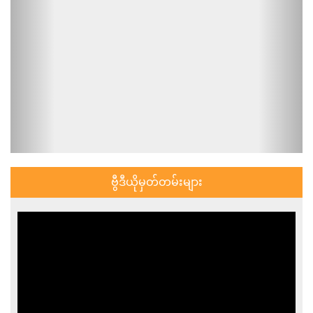
ဗွီဒီယိုမှတ်တမ်းများ