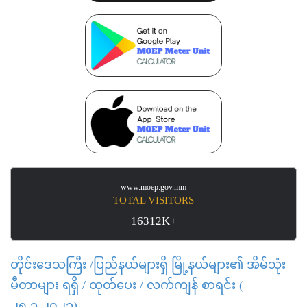
www.moep.gov.mm
TOTAL VISITORS
16312K+
တိုင်းဒေသကြီး /ပြည်နယ်များရှိ မြို့နယ်များ၏ အိမ်သုံး
မီတာများ ရရှိ / ထုတ်ပေး / လက်ကျန် စာရင်း (
၂၅.၁.၂၀၂၁)