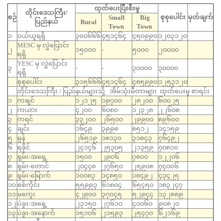
ထုတ်ပေးပြီးစီးမှု
တိုင်းဒေသကြီး/
စဉ်
စုစုပေါင်း
မှတ်ချက်
Small
Big
ပြည်နယ်
Rural
Town
Town
၁
ဝယ်ယူရရှိ
၃၀၀၆၆၆
၄၅၁၄၆၄
၄၅၀၉၉၀
၁၂၀၃၁၂၀
MESC မှ လွှဲပြောင်း
၂
၁၅၀၀၀
-
၅၀၀၀
၂၀၀၀၀
ရရှိ
YESC မှ လွှဲပြောင်း
၃
-
-
၃၀၀၀၀
၃၀၀၀၀
ရရှိ
စုစုပေါင်း
၃၁၅၆၆၆
၄၅၁၄၆၄
၄၈၅၉၉၀
၁၂၅၃၁၂၀
တိုင်းဒေသကြီး / ပြည်နယ်များသို့ အိမ်သုံးမီတာများ ထုတ်ပေးမှု စာရင်း
၁
ကချင်
၁၂၁၂၅
၁၉၇၀၀
၂၈၂၀၀
၆၀၀၂၅
၂
ကယား
၄၂၀၀
၆၀၈၀
၁၂၃၂၈
၂၂၆၀၈
၃
ကရင်
၃၃၂၀၀
၂၆၅၀၀
၂၉၉၀၀
၈၉၆၀၀
၄
ချင်း
၁၆၄၉
၃၉၉၈
၈၅၁၂
၁၄၁၅၉
၅
မွန်
၂၆၅၁၉
၁၈၁၃၀
၃၁၈၄၃
၇၆၄၉၂
၆
ရခိုင်
၂၄၁၄၆
၂၅၃၀၅
၂၁၃၅၉
၇၀၈၁၀
၇
ရှမ်း-အရှေ့
၁၅၀၀
၂၉၀၆
၇၈၀၀
၁၂၂၀၆
၈
ရှမ်း-တောင်
၂၀၄၄၈
၂၇၆၅၀
၂၅၉၀၈
၇၄၀၀၆
၉
ရှမ်း-မြောက်
၁၀၀၈၃
၁၄၈၅၀
၁၈၄၉၂
၄၃၄၂၅
၁၀
စစ်ကိုင်း
၅၅၉၉၃
၆၁၈၀၄
၆၅၄၅၀
၁၈၃၂၄၇
၁၁
မကွေး
၄၂၉၀၀
၃၇၀၄၅
၅၂၉၄၄
၁၃၂၈၈၉
၁၂
ပဲခူး-အရှေ့
၂၃၁၅၀
၂၇၆၁၀
၄၀၀၆၀
၉၀၈၂၀
၁၃
ပဲခူး-အနောက်
၁၅၁၀၆
၂၁၅၉၃
၂၅၄၇၀
၆၂၁၆၉