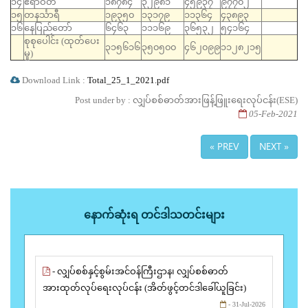
၁၄
ဧရာဝတီ
၁၈၇၈၄
၃၂၉၈၁
၄၅၉၃၇
၉၇၇၀၂
၁၅
တနင်္သာရီ
၁၉၃၅၀
၁၃၁၇၉
၁၁၃၆၄
၄၃၈၉၃
၁၆
နေပြည်တော်
၆၄၆၃
၁၁၁၆၉
၃၆၅၃၂
၅၄၁၆၄
စုစုပေါင်း (ထုတ်‌ပေး
၃၁၅၆၁၆
၃၅၀၅၀၀
၄၆၂၀၉၉
၁၁၂၈၂၁၅
မှု)
Download Link :
Total_25_1_2021.pdf
Post under by : လျှပ်စစ်ဓာတ်အားဖြန့်ဖြူးရေးလုပ်ငန်း(ESE)
05-Feb-2021
« PREV
NEXT »
နောက်ဆုံးရ တင်ဒါသတင်းများ
- လျှပ်စစ်နှင့်စွမ်းအင်ဝန်ကြီးဌာန၊ လျှပ်စစ်ဓာတ်
အားထုတ်လုပ်ရေးလုပ်ငန်း (အိတ်ဖွင့်တင်ဒါခေါ်ယူခြင်း)
- 31-Jul-2026