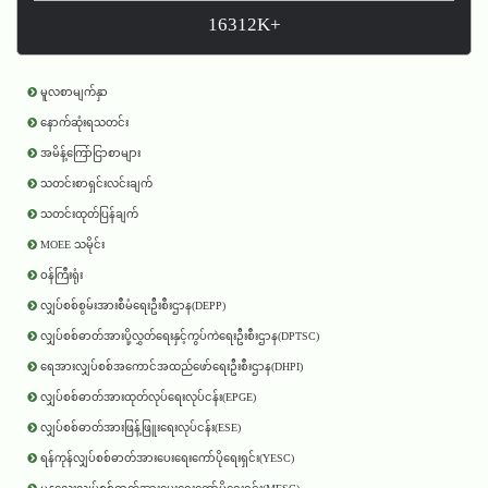
16312K+
မူလစာမျက်နှာ
နောက်ဆုံးရသတင်း
အမိန့်ကြော်ငြာစာများ
သတင်းစာရှင်းလင်းချက်
သတင်းထုတ်ပြန်ချက်
MOEE သမိုင်း
ဝန်ကြီးရုံး
လျှပ်စစ်စွမ်းအားစီမံရေးဦးစီးဌာန(DEPP)
လျှပ်စစ်ဓာတ်အားပို့လွှတ်ရေးနှင့်ကွပ်ကဲရေးဦးစီးဌာန(DPTSC)
ရေအားလျှပ်စစ်အကောင်အထည်ဖော်ရေးဦးစီးဌာန(DHPI)
လျှပ်စစ်ဓာတ်အားထုတ်လုပ်ရေးလုပ်ငန်း(EPGE)
လျှပ်စစ်ဓာတ်အားဖြန့်ဖြူးရေးလုပ်ငန်း(ESE)
ရန်ကုန်လျှပ်စစ်ဓာတ်အားပေးရေးကော်ပိုရေးရှင်း(YESC)