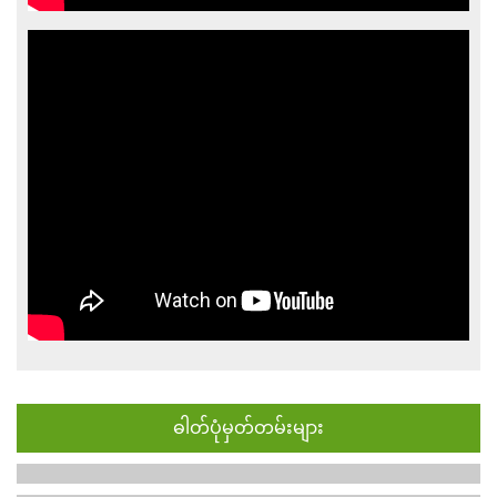
ဓါတ်ပုံမှတ်တမ်းများ