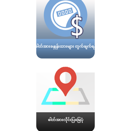
ဓါတ်အားခနှုန်းထားများ တွက်ချက်ရန်
ဓါတ်အားလိုင်းပြမြေပုံ