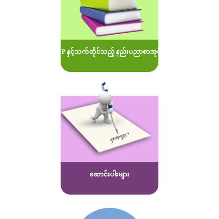
MOEP နှင့်သက်ဆိုင်သည့် နည်းပညာစာအုပ်များ
ဆောင်းပါးများ