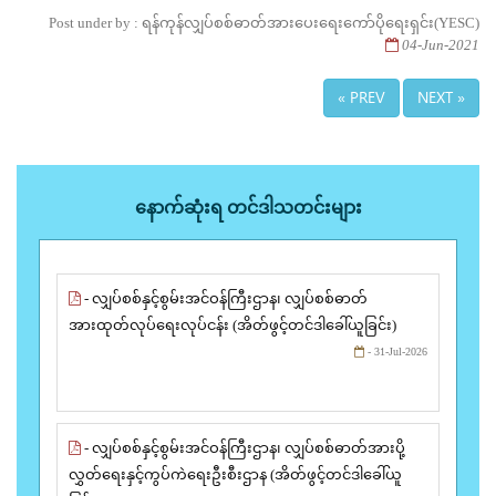
Post under by : ရန်ကုန်လျှပ်စစ်ဓာတ်အားပေးရေးကော်ပိုရေးရှင်း(YESC)
04-Jun-2021
« PREV
NEXT »
နောက်ဆုံးရ တင်ဒါသတင်းများ
- လျှပ်စစ်နှင့်စွမ်းအင်ဝန်ကြီးဌာန၊ လျှပ်စစ်ဓာတ်
အားထုတ်လုပ်ရေးလုပ်ငန်း (အိတ်ဖွင့်တင်ဒါခေါ်ယူခြင်း)
- 31-Jul-2026
- လျှပ်စစ်နှင့်စွမ်းအင်ဝန်ကြီးဌာန၊ လျှပ်စစ်ဓာတ်အားပို့
လွှတ်ရေးနှင့်ကွပ်ကဲရေးဦးစီးဌာန (အိတ်ဖွင့်တင်ဒါခေါ်ယူ