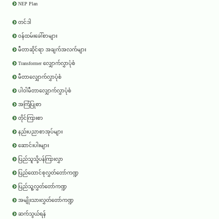
NEP Plan
တင်ဒါ
ဝန်ထမ်းခေါ်စာများ
မီတာဆိုင်ရာ အချက်အလက်များ
Transformer လျှောက်လွှာပုံစံ
မီတာလျှောက်လွှာပုံစံ
ပါဝါမီတာလျှောက်လွှာပုံစံ
အကြံပြုစာ
တိုင်ကြားစာ
နည်းပညာစာအုပ်များ
ဆောင်းပါးများ
ပြည်သူသို့ပန်ကြားလွှာ
ပြည်ထောင်စုလွှတ်တော်ကဏ္ဍ
ပြည်သူ့လွှတ်တော်ကဏ္ဍ
အမျိုးသားလွှတ်တော်ကဏ္ဍ
ဆက်သွယ်ရန်