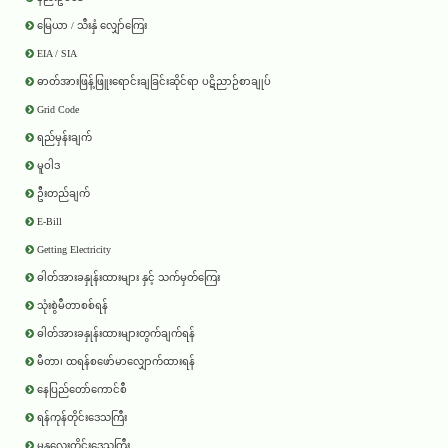
မြေယာ / သီးနှံ လျှော်ကြေး
EIA / SIA
ဓာတ်အားဖြန့်ဖြူးရောင်းချခြင်းဆိုင်ရာ ပဋိညာဉ်စာချုပ်
Grid Code
ရည်မှန်းချက်
မူဝါဒ
ဦးတည်ချက်
E-Bill
Getting Electricity
ဓါတ်အားခနှုန်းထားများ နှင့် သက်မှတ်ကြေး
သုံးစွဲမီတာစစ်ရန်
ဓါတ်အားခနှုန်းထားများတွက်ချက်ရန်
မီတာ၊ ထရန်စဖော်မာလျှောက်ထားရန်
နေပြည်တော်ကောင်စီ
ရန်ကုန်တိုင်းဒေသကြီး
မန္တလေးတိုင်းဒေသကြီး