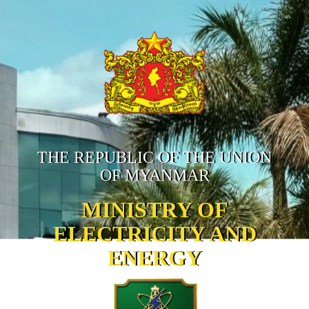
THE REPUBLIC OF THE UNION
OF MYANMAR
MINISTRY OF
ELECTRICITY AND
ENERGY