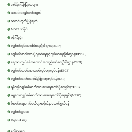
အမိန့်ကြော်ငြာစာများ
သတင်းစာရှင်းလင်းချက်
သတင်းထုတ်ပြန်ချက်
MOEE သမိုင်း
ဝန်ကြီးရုံး
လျှပ်စစ်စွမ်းအားစီမံရေးဦးစီးဌာန(DEPP)
လျှပ်စစ်ဓာတ်အားပို့လွှတ်ရေးနှင့်ကွပ်ကဲရေးဦးစီးဌာန(DPTSC)
ရေအားလျှပ်စစ်အကောင်အထည်ဖော်ရေးဦးစီးဌာန(DHPI)
လျှပ်စစ်ဓာတ်အားထုတ်လုပ်ရေးလုပ်ငန်း(EPGE)
လျှပ်စစ်ဓာတ်အားဖြန့်ဖြူးရေးလုပ်ငန်း(ESE)
ရန်ကုန်လျှပ်စစ်ဓာတ်အားပေးရေးကော်ပိုရေးရှင်း(YESC)
မန္တလေးလျှပ်စစ်ဓာတ်အားပေးရေးကော်ပိုရေးရှင်း(MESC)
မီးလင်းရေးကော်မတီများလိုက်နာဆောင်ရွက်ရန်
လျှပ်စစ်ဥပဒေ
Right of Way
နည်းဥပဒေ