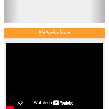
ဗွီဒီယိုမှတ်တမ်းများ