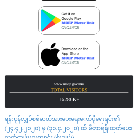
www.moep.gov.mm
TOTAL VISITORS
16286K+
ရန်ကုန်လျှပ်စစ်ဓာတ်အားပေးရေးကော်ပိုရေးရှင်း၏
(၂၄.၄၂.၂၀၂၀) မှ (၃၀.၄.၂၀၂၀) ထိ မီတာရရှိ၊ထုတ်ပေး၊
လက်ကျန်များစာရင်း (ရုံးချုပ်)