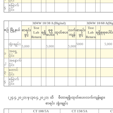
ပိုင်း
မြောက်
၄
ပိုင်း
3Ø4W 10/30 A (Digital)
3Ø4W 10/60 A(Digi
Test
Test
စဉ်
မြို့နယ်
စာရင်း
စုစု
လက်
စာရင်း
Lab
ရရှိ
ထုတ်ပေး
Lab
ရရှိ
စုစုပေါင်
ဖွင့်
ပေါင်း
ကျန်
ဖွင့်
Return
Return
(ရုံးချုပ်)
5000
5,000
5,000
5,000
5,000
အရှေ့
၁
ပိုင်း
အနောက်
၂
ပိုင်း
တောင်
၃
ပိုင်း
မြောက်
၄
ပိုင်း
(၂၄.၄.၂၀၂၁) မှ (၃၀.၄.၂၀၂၁) ထိ မီတာရရှိ၊ထုတ်ပေး၊လက်ကျန်များ
စာရင်း (ရုံးချုပ်)
CT 100/5A
CT 150/5A
C