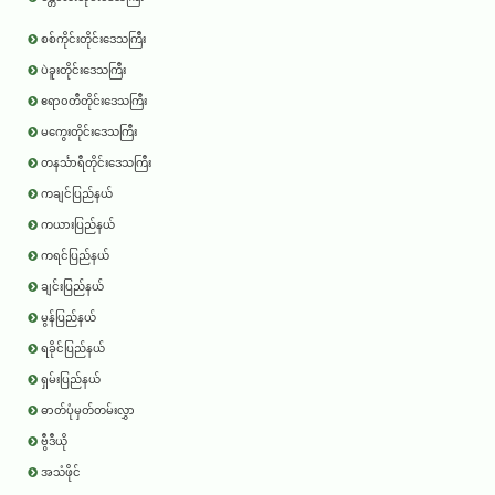
စစ်ကိုင်းတိုင်းဒေသကြီး
ပဲခူးတိုင်းဒေသကြီး
ဧရာ၀တီတိုင်းဒေသကြီး
မကွေးတိုင်းဒေသကြီး
တနင်္သာရီတိုင်းဒေသကြီး
ကချင်ပြည်နယ်
ကယားပြည်နယ်
ကရင်ပြည်နယ်
ချင်းပြည်နယ်
မွန်ပြည်နယ်
ရခိုင်ပြည်နယ်
ရှမ်းပြည်နယ်
ဓာတ်ပုံမှတ်တမ်းလွှာ
ဗွီဒီယို
အသံဖိုင်