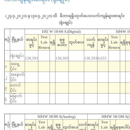
(၂၄.၄.၂၀၂၁) မှ (၃၀.၄.၂၀၂၁) ထိ မီတာရရှိ၊ထုတ်ပေး၊လက်ကျန်များစာရင်း
(ရုံးချုပ်)
1Ø2 W 10/60 A (Digital)
3Ø4W 10
Test
Test
စဉ်
မြို့နယ်
စာရင်း
စုစု
လက်
စာရင်း
Lab
ရရှိ
ထုတ်ပေး
Lab
ရရှိ
စု
ဖွင့်
ပေါင်း
ကျန်
ဖွင့်
Return
Return
(ရုံးချုပ်)
6
138,393
138,393
138,393
6,633
အရှေ့
၁
ပိုင်း
အနောက်
၂
ပိုင်း
တောင်
၃
ပိုင်း
မြောက်
၄
ပိုင်း
3Ø4W 30/80 A(Analog)
3Ø4W 50/100 A(A
Test
Test
စဉ်
မြို့နယ်
စာရင်း
စုစု
လက်
စာရင်း
Lab
ရရှိ
ထုတ်ပေး
Lab
ရရှိ
စုစုပေါင်
ဖွင့်
ပေါင်း
ကျန်
ဖွင့်