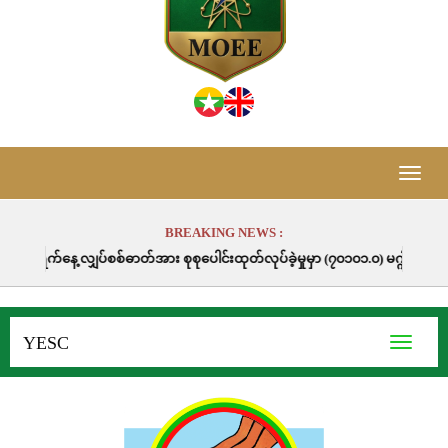
Toggle
naviga
BREAKING NEWS :
စ်ဓာတ်အား စုစုပေါင်းထုတ်လုပ်ခဲ့မှုမှာ (၇၀၁၀၁.၀) မဂ္ဂါဝပ်နာရီဖြစ်ပါသည်။
YESC
Toggle
navigati