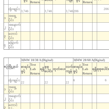
Return
Return
(ရုံးချုပ်)
206
3,746
3,746
3,746
206
အရှေ့
၁
ပိုင်း
အနောက်
၂
ပိုင်း
တောင်
၃
ပိုင်း
မြောက်
၄
ပိုင်း
3Ø4W 10/30 A (Digital)
3Ø4W 20/60 A(Digital)
Test
Test
စဉ်
မြို့နယ်
စာရင်း
စုစု
လက်
စာရင်း
Lab
ရရှိ
ထုတ်ပေး
Lab
ရရှိ
စုစုပေါင်
ဖွင့်
ပေါင်း
ကျန်
ဖွင့်
Return
Return
(ရုံးချုပ်)
6
6
22
22
22
အရှေ့
၁
ပိုင်း
အနောက်
၂
ပိုင်း
တောင်
၃