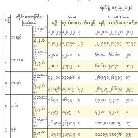
ရက်စွဲ ။ ၅.၇.၂၀၂၁
တိုင်းဒေသကြီး/
Rural
Small Town
စဉ်
ပြည်နယ်
ရရှိ
ထုတ်ပေး
လက်ကျန်
ရရှိ
ထုတ်ပေး
လက်ကျ
ပြည်နယ်
၁၂၈၂၅
၁၂၈၂၂
၃
၂၃၂၀၀
၂၂၉၉၈
၂၀၂
ရုံး
၁
ကချင်
မြို့နယ်
၁၂၈၂၂
၁၂၇၉၈
၂၄
၂၂၉၉၈
၂၁၄၄၄
၁၅၅၄
ရုံး
ပြည်နယ်
၄၂၀၀
၄၂၀၀
၀
၆၀၈၀
၆၀၆၀
၂၀
ရုံး
၂
ကယား
မြို့နယ်
၂၁၀၀
၂၀၉၂
၈
၆၀၆၀
၅၈၇၈
၁၈၂
ရုံး
ပြည်နယ်
၃၃၂၀၀
၃၃၁၉၆
၄
၂၆၉၅၀
၂၆၉၃၅
၁၅
ရုံး
၃
ကရင်
မြို့နယ်
၃၃၁၉၆
၃၃၁၁၉
၇၇
၂၆၉၃၅
၂၆၆၄၃
၂၉၂
ရုံး
ပြည်နယ်
၁၆၄၉
၁၆၄၅
၄
၃၉၉၈
၃၂၁၈
၇၈၀
ရုံး
၄
ချင်း
မြို့နယ်
၁၃၄၅
၁၃၄၅
၀
၃၂၁၈
၃၂၁၈
၀
ရုံး
ပြည်နယ်
၂၆၅၁၉
၂၆၅၁၉
၀
၁၈၁၃၀
၁၈၁၁၅
၁၅
ရုံး
၅
မွန်
မြို့နယ်
၂၆၅၁၉
၂၆၅၁၉
၀
၁၈၁၁၅
၁၈၀၇၆
၃၉
ရုံး