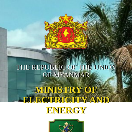
THE REPUBLIC OF THE UNION
OF MYANMAR
MINISTRY OF
ELECTRICITY AND
ENERGY