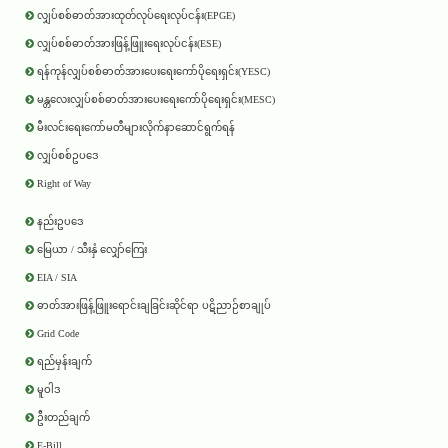
လျှပ်စစ်ဓာတ်အားထုတ်လုပ်ရေးလုပ်ငန်း(EPGE)
လျှပ်စစ်ဓာတ်အားဖြန့်ဖြူးရေးလုပ်ငန်း(ESE)
ရန်ကုန်လျှပ်စစ်ဓာတ်အားပေးရေးကော်ပိုရေးရှင်း(YESC)
မန္တလေးလျှပ်စစ်ဓာတ်အားပေးရေးကော်ပိုရေးရှင်း(MESC)
မီးလင်းရေးကော်မတီများလိုက်နာဆောင်ရွက်ရန်
လျှပ်စစ်ဥပဒေ
Right of Way
နည်းဥပဒေ
မြေယာ / သီးနှံ လျှော်ကြေး
EIA / SIA
ဓာတ်အားဖြန့်ဖြူးရောင်းချခြင်းဆိုင်ရာ ပဋိညာဉ်စာချုပ်
Grid Code
ရည်မှန်းချက်
မူဝါဒ
ဦးတည်ချက်
E-Bill