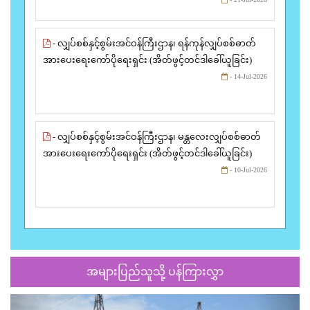
- လျှပ်စစ်နှင့်စွမ်းအင်ဝန်ကြီးဌာန၊ ရန်ကုန်လျှပ်စစ်ဓာတ်
အားပေးရေးကော်ပိုရေးရှင်း (အိတ်ဖွင့်တင်ဒါခေါ်ယူခြင်း)
- 14-Jul-2026
- လျှပ်စစ်နှင့်စွမ်းအင်ဝန်ကြီးဌာန၊ မန္တလေးလျှပ်စစ်ဓာတ်
အားပေးရေးကော်ပိုရေးရှင်း (အိတ်ဖွင့်တင်ဒါခေါ်ယူခြင်း)
- 10-Jul-2026
အများပြည်သူသို့ ပန်ကြားလွှာ
Previous
Next