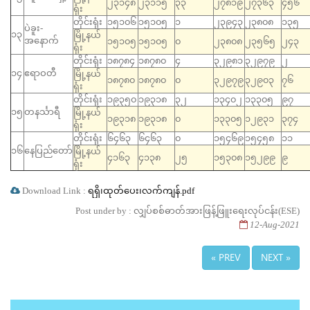
၂၃၁၄၈
၂၃၁၁၅
၃၃
၂၇၈၁၉
၂၇၃၆၃
၄၅၆
ရုံး
တိုင်းရုံး
၁၅၁၀၆
၁၅၁၀၅
၁
၂၃၉၄၃
၂၃၈၀၈
၁၃၅
ပဲခူး-
၁၃
မြို့နယ်
အနောက်
၁၅၁၀၅
၁၅၁၀၅
၀
၂၃၈၀၈
၂၃၅၆၅
၂၄၃
ရုံး
တိုင်းရုံး
၁၈၇၈၄
၁၈၇၈၀
၄
၃၂၉၈၁
၃၂၉၇၉
၂
၁၄
ဧရာဝတီ
မြို့နယ်
၁၈၇၈၀
၁၈၇၈၀
၀
၃၂၉၇၉
၃၂၉၀၃
၇၆
ရုံး
တိုင်းရုံး
၁၉၃၅၀
၁၉၃၁၈
၃၂
၁၃၄၀၂
၁၃၃၀၅
၉၇
၁၅
တနင်္သာရီ
မြို့နယ်
၁၉၃၁၈
၁၉၃၁၈
၀
၁၃၃၀၅
၁၂၉၃၁
၃၇၄
ရုံး
တိုင်းရုံး
၆၄၆၃
၆၄၆၃
၀
၁၅၄၆၉
၁၅၄၅၈
၁၁
၁၆
နေပြည်တော်
မြို့နယ်
၄၁၆၃
၄၁၃၈
၂၅
၁၅၃၀၈
၁၅၂၉၉
၉
ရုံး
Download Link :
ရရှိ၊ထုတ်ပေး၊လက်ကျန်.pdf
Post under by : လျှပ်စစ်ဓာတ်အားဖြန့်ဖြူးရေးလုပ်ငန်း(ESE)
12-Aug-2021
« PREV
NEXT »