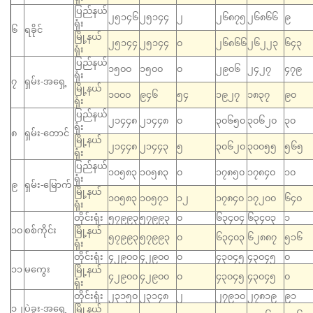
ပြည်နယ်
၂၅၁၄၆
၂၅၁၄၄
၂
၂၆၈၇၅
၂၆၈၆၆
၉
ရုံး
၆
ရခိုင်
မြို့နယ်
၂၅၁၄၄
၂၅၁၄၄
၀
၂၆၈၆၆
၂၆၂၂၃
၆၄၃
ရုံး
ပြည်နယ်
၁၅၀၀
၁၅၀၀
၀
၂၉၀၆
၂၄၂၇
၄၇၉
ရုံး
၇
ရှမ်း-အရှေ့
မြို့နယ်
၁၀၀၀
၉၄၆
၅၄
၁၉၂၇
၁၈၃၇
၉၀
ရုံး
ပြည်နယ်
၂၁၄၄၈
၂၁၄၄၈
၀
၃၀၆၅၀
၃၀၆၂၀
၃၀
ရုံး
၈
ရှမ်း-တောင်
မြို့နယ်
၂၁၄၄၈
၂၁၄၄၃
၅
၃၀၆၂၀
၃၀၀၅၅
၅၆၅
ရုံး
ပြည်နယ်
၁၀၅၈၃
၁၀၅၈၃
၀
၁၇၈၅၀
၁၇၈၄၀
၁၀
ရုံး
၉
ရှမ်း-မြောက်
မြို့နယ်
၁၀၅၈၃
၁၀၅၇၁
၁၂
၁၇၈၄၀
၁၇၂၀၀
၆၄၀
ရုံး
တိုင်းရုံး
၅၇၉၉၃
၅၇၉၉၃
၀
၆၃၄၀၄
၆၃၄၀၃
၁
၁၀
စစ်ကိုင်း
မြို့နယ်
၅၇၉၉၃
၅၇၉၉၃
၀
၆၃၄၀၃
၆၂၈၈၇
၅၁၆
ရုံး
တိုင်းရုံး
၄၂၉၀၀
၄၂၉၀၀
၀
၄၃၀၄၅
၄၃၀၄၅
၀
၁၁
မကွေး
မြို့နယ်
၄၂၉၀၀
၄၂၉၀၀
၀
၄၃၀၄၅
၄၃၀၄၅
၀
ရုံး
တိုင်းရုံး
၂၃၁၅၀
၂၃၁၄၈
၂
၂၇၉၁၀
၂၇၈၁၉
၉၁
၁၂
ပဲခူး-အရှေ့
မြို့နယ်