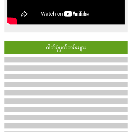
ဓါတ်ပုံမှတ်တမ်းများ