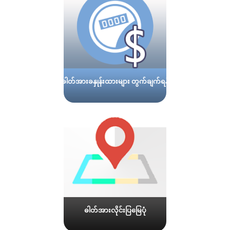
ဓါတ်အားခနှုန်းထားများ တွက်ချက်ရန်
ဓါတ်အားလိုင်းပြမြေပုံ