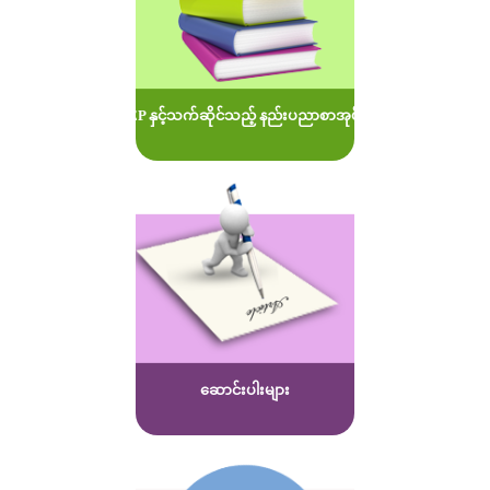
MOEP နှင့်သက်ဆိုင်သည့် နည်းပညာစာအုပ်များ
ဆောင်းပါးများ