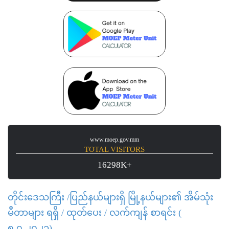
www.moep.gov.mm
TOTAL VISITORS
16298K+
တိုင်းဒေသကြီး /ပြည်နယ်များရှိ မြို့နယ်များ၏ အိမ်သုံး
မီတာများ ရရှိ / ထုတ်ပေး / လက်ကျန် စာရင်း (
၅.၇.၂၀၂၁)