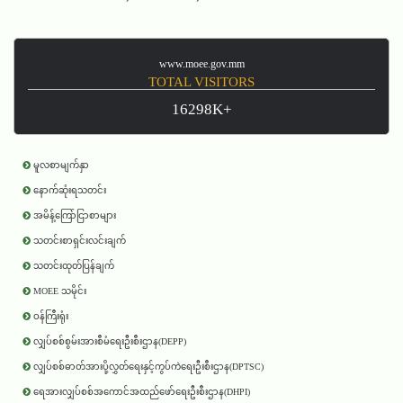
www.moee.gov.mm
TOTAL VISITORS
16298K+
မူလစာမျက်နှာ
နောက်ဆုံးရသတင်း
အမိန့်ကြော်ငြာစာများ
သတင်းစာရှင်းလင်းချက်
သတင်းထုတ်ပြန်ချက်
MOEE သမိုင်း
ဝန်ကြီးရုံး
လျှပ်စစ်စွမ်းအားစီမံရေးဦးစီးဌာန(DEPP)
လျှပ်စစ်ဓာတ်အားပို့လွှတ်ရေးနှင့်ကွပ်ကဲရေးဦးစီးဌာန(DPTSC)
ရေအားလျှပ်စစ်အကောင်အထည်ဖော်ရေးဦးစီးဌာန(DHPI)