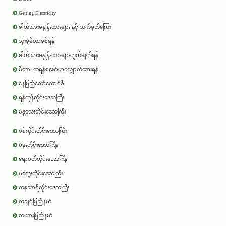
Getting Electricity
ဓါတ်အားခနှုန်းထားများ နှင့် သက်မှတ်ကြေး
သုံးစွဲမီတာစစ်ရန်
ဓါတ်အားခနှုန်းထားများတွက်ချက်ရန်
မီတာ၊ ထရန်စဖော်မာလျှောက်ထားရန်
နေပြည်တော်ကောင်စီ
ရန်ကုန်တိုင်းဒေသကြီး
မန္တလေးတိုင်းဒေသကြီး
စစ်ကိုင်းတိုင်းဒေသကြီး
ပဲခူးတိုင်းဒေသကြီး
ဧရာ၀တီတိုင်းဒေသကြီး
မကွေးတိုင်းဒေသကြီး
တနင်္သာရီတိုင်းဒေသကြီး
ကချင်ပြည်နယ်
ကယားပြည်နယ်