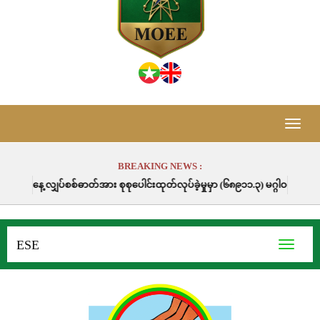
Toggle
naviga
BREAKING NEWS :
အား စုစုပေါင်းထုတ်လုပ်ခဲ့မှုမှာ (၆၈၉၁၁.၃) မဂ္ဂါဝပ်နာရီဖြစ်ပါသည်။
ESE
Toggle
navigati