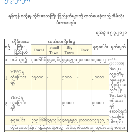
ရန်ကုန်(စတို)မှ တိုင်းဒေသကြီး/ပြည်နယ်များသို့ ထုတ်ပေးခဲ့သည့် အိမ်သုံး
မီတာစာရင်း
ရက်စွဲ ။ ၅.၇.၂၀၂၁
တိုင်းဒေသ
ထုတ်ပေးပြီးစီးမှု
စဉ်
ကြီး/
စုစုပေါင်း
မှတ်ချက်
Small
Big
Rural
Ever
ပြည်နယ်
Town
Town
Ever
၁
ဝယ်ယူရရှိ
၃၀၀၆၆၆
၄၅၁၄၆၄
၄၅၀၉၉၀
၂၀၀၀၀၀
၁၄၀၃၁၂၀
(200000)
Nos မှာ
MESC မှ
ကုမ္ပဏီမှ
၂
လွှဲပြောင်း
၁၅၀၀၀
-
၅၀၀၀
-
၂၀၀၀၀
ရန်ကုန်(စ
ရရှိ
တို)သို့ ပေး
သွင်းပြီး
Test Lab မှ
YESC မှ
စစ်ဆေး
၃
လွှဲပြောင်း
-
-
၃၀၀၀၀
-
၃၀၀၀၀
ရန်
ရရှိ
ဆောင်ရွက်
နေဆဲဖြစ်
စုစုပေါင်း
၃၁၅၆၆၆
၄၅၁၄၆၄
၄၈၅၉၉၀
၂၀၀၀၀၀
၁၄၅၃၁၂၀
ပါသည်။
တိုင်းဒေသကြီး / ပြည်နယ်များသို့ အိမ်သုံးမီတာများ ထုတ်ပေးမှု စာရင်း