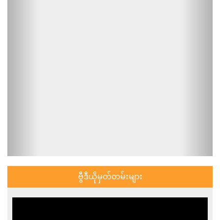
ဗွီဒီယိုမှတ်တမ်းများ