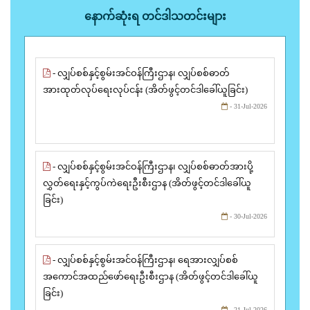
နောက်ဆုံးရ တင်ဒါသတင်းများ
- လျှပ်စစ်နှင့်စွမ်းအင်ဝန်ကြီးဌာန၊ လျှပ်စစ်ဓာတ်
အားထုတ်လုပ်ရေးလုပ်ငန်း (အိတ်ဖွင့်တင်ဒါခေါ်ယူခြင်း)
- 31-Jul-2026
- လျှပ်စစ်နှင့်စွမ်းအင်ဝန်ကြီးဌာန၊ လျှပ်စစ်ဓာတ်အားပို့
လွှတ်ရေးနှင့်ကွပ်ကဲရေးဦးစီးဌာန (အိတ်ဖွင့်တင်ဒါခေါ်ယူ
ခြင်း)
- 30-Jul-2026
- လျှပ်စစ်နှင့်စွမ်းအင်ဝန်ကြီးဌာန၊ ရေအားလျှပ်စစ်
အကောင်အထည်ဖော်ရေးဦးစီးဌာန (အိတ်ဖွင့်တင်ဒါခေါ်ယူ
ခြင်း)
- 21-Jul-2026