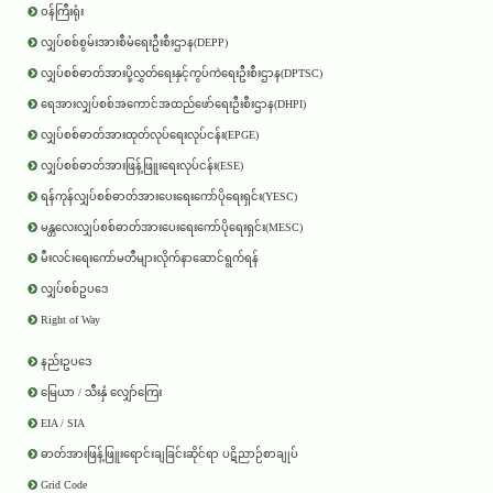
ဝန်ကြီးရုံး
လျှပ်စစ်စွမ်းအားစီမံရေးဦးစီးဌာန(DEPP)
လျှပ်စစ်ဓာတ်အားပို့လွှတ်ရေးနှင့်ကွပ်ကဲရေးဦးစီးဌာန(DPTSC)
ရေအားလျှပ်စစ်အကောင်အထည်ဖော်ရေးဦးစီးဌာန(DHPI)
လျှပ်စစ်ဓာတ်အားထုတ်လုပ်ရေးလုပ်ငန်း(EPGE)
လျှပ်စစ်ဓာတ်အားဖြန့်ဖြူးရေးလုပ်ငန်း(ESE)
ရန်ကုန်လျှပ်စစ်ဓာတ်အားပေးရေးကော်ပိုရေးရှင်း(YESC)
မန္တလေးလျှပ်စစ်ဓာတ်အားပေးရေးကော်ပိုရေးရှင်း(MESC)
မီးလင်းရေးကော်မတီများလိုက်နာဆောင်ရွက်ရန်
လျှပ်စစ်ဥပဒေ
Right of Way
နည်းဥပဒေ
မြေယာ / သီးနှံ လျှော်ကြေး
EIA / SIA
ဓာတ်အားဖြန့်ဖြူးရောင်းချခြင်းဆိုင်ရာ ပဋိညာဉ်စာချုပ်
Grid Code