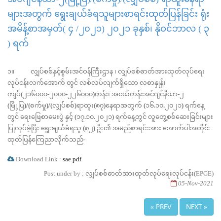
များအတွက် ရွေးချယ်ခံရသူများစာရင်းထုတ်ပြန်ခြင်း ရုံး
အမိန့်စာအမှတ်( ၄ /၂၀၂၁) ၂၀၂၁ ခုနှစ်၊ နိုဝင်ဘာလ ( ၃
) ရက်
၁။ လျှပ်စစ်နှင့်စွမ်းအင်ဝန်ကြီးဌာန ၊ လျှပ်စစ်ဓာတ်အားထုတ်လုပ်ရေး
လုပ်ငန်းလက်အောက် တွင် လစ်လပ်လျက်ရှိသော လစာနှုန်း
ကျပ်
(
၂၁၆၀၀၀
-
၂၀၀၀
-
၂၂၆၀၀၀
)
တန်း၊ အငယ်တန်းအင်ဂျင်နီယာ
-
၂
(
မြို့ပြ
)/(
စက်မှု
)/(
လျှပ်စစ်
)
ရာထူး
(
၈၇
)
နေရာအတွက်
(
၁၆
.
၁၀
.
၂၀၂၁
)
ရက်နေ့
တွင် ရေးဖြေစာမေးပွဲ နှင့်
(
၁၇
.
၁၀
.
၂၀၂၁
)
ရက်နေ့တွင် လူတွေ့စစ်ဆေးခြင်းများ
ပြုလုပ်ခဲ့ပြီး ရွေးချယ်ခံရသူ
(
၈၂
)
ဦး၏ အမည်စာရင်းအား အောက်ပါအတိုင်း
ထုတ်ပြန်ကြေညာလိုက်သည်
-
Download Link :
sae.pdf
Post under by : လျှပ်စစ်ဓာတ်အားထုတ်လုပ်ရေးလုပ်ငန်း(EPGE)
05-Nov-2021
« PREV
NEXT »