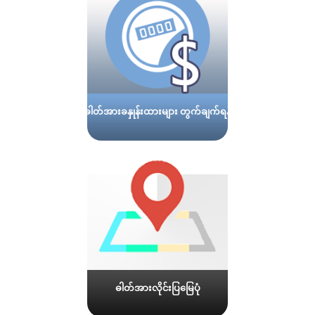
ဓါတ်အားခနှုန်းထားများ တွက်ချက်ရန်
ဓါတ်အားလိုင်းပြမြေပုံ