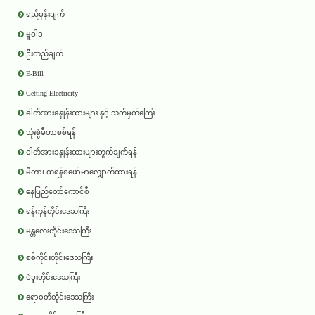
ရည်မှန်းချက်
မူဝါဒ
ဦးတည်ချက်
E-Bill
Getting Electricity
ဓါတ်အားခနှုန်းထားများ နှင့် သက်မှတ်ကြေး
သုံးစွဲမီတာစစ်ရန်
ဓါတ်အားခနှုန်းထားများတွက်ချက်ရန်
မီတာ၊ ထရန်စဖော်မာလျှောက်ထားရန်
နေပြည်တော်ကောင်စီ
ရန်ကုန်တိုင်းဒေသကြီး
မန္တလေးတိုင်းဒေသကြီး
စစ်ကိုင်းတိုင်းဒေသကြီး
ပဲခူးတိုင်းဒေသကြီး
ဧရာ၀တီတိုင်းဒေသကြီး