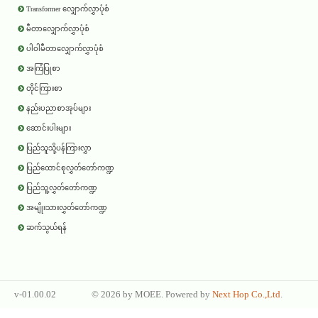
Transformer လျှောက်လွှာပုံစံ
မီတာလျှောက်လွှာပုံစံ
ပါဝါမီတာလျှောက်လွှာပုံစံ
အကြံပြုစာ
တိုင်ကြားစာ
နည်းပညာစာအုပ်များ
ဆောင်းပါးများ
ပြည်သူသို့ပန်ကြားလွှာ
ပြည်ထောင်စုလွှတ်တော်ကဏ္ဍ
ပြည်သူ့လွှတ်တော်ကဏ္ဍ
အမျိုးသားလွှတ်တော်ကဏ္ဍ
ဆက်သွယ်ရန်
v-01.00.02
©
2026 by
MOEE
. Powered by
Next Hop Co.,Ltd
.