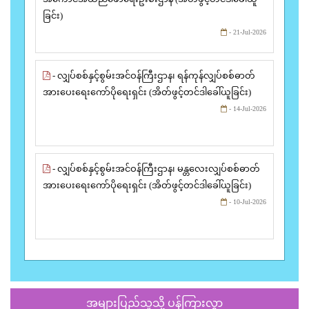
ခြင်း)
- 21-Jul-2026
- လျှပ်စစ်နှင့်စွမ်းအင်ဝန်ကြီးဌာန၊ ရန်ကုန်လျှပ်စစ်ဓာတ်
အားပေးရေးကော်ပိုရေးရှင်း (အိတ်ဖွင့်တင်ဒါခေါ်ယူခြင်း)
- 14-Jul-2026
- လျှပ်စစ်နှင့်စွမ်းအင်ဝန်ကြီးဌာန၊ မန္တလေးလျှပ်စစ်ဓာတ်
အားပေးရေးကော်ပိုရေးရှင်း (အိတ်ဖွင့်တင်ဒါခေါ်ယူခြင်း)
- 10-Jul-2026
အများပြည်သူသို့ ပန်ကြားလွှာ