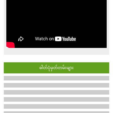
ဓါတ်ပုံမှတ်တမ်းများ