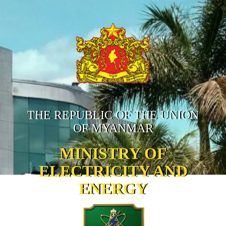
THE REPUBLIC OF THE UNION
OF MYANMAR
MINISTRY OF
ELECTRICITY AND
ENERGY