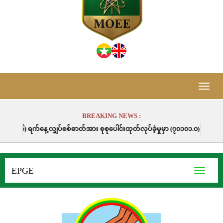
Toggle
naviga
BREAKING NEWS :
လျှပ်စစ်ဓာတ်အား စုစုပေါင်းထုတ်လုပ်ခဲ့မှုမှာ (၇၀၁၀၁.၀) မဂ္ဂါဝပ်နာရီဖြစ်ပါသ
EPGE
Toggle
navigati