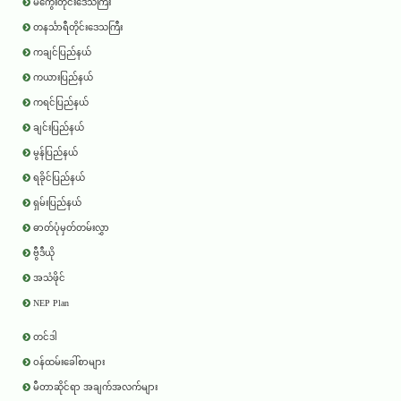
မကွေးတိုင်းဒေသကြီး
တနင်္သာရီတိုင်းဒေသကြီး
ကချင်ပြည်နယ်
ကယားပြည်နယ်
ကရင်ပြည်နယ်
ချင်းပြည်နယ်
မွန်ပြည်နယ်
ရခိုင်ပြည်နယ်
ရှမ်းပြည်နယ်
ဓာတ်ပုံမှတ်တမ်းလွှာ
ဗွီဒီယို
အသံဖိုင်
NEP Plan
တင်ဒါ
ဝန်ထမ်းခေါ်စာများ
မီတာဆိုင်ရာ အချက်အလက်များ