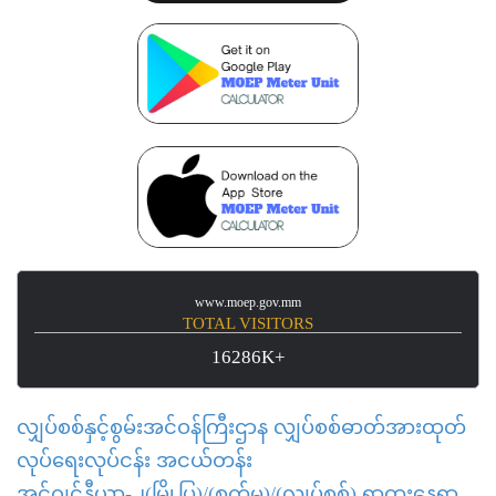
www.moep.gov.mm
TOTAL VISITORS
16286K+
လျှပ်စစ်နှင့်စွမ်းအင်ဝန်ကြီးဌာန လျှပ်စစ်ဓာတ်အားထုတ်
လုပ်ရေးလုပ်ငန်း အငယ်တန်း
အင်ဂျင်နီယာ-၂(မြို့ပြ)/(စက်မှု)/(လျှပ်စစ်) ရာထူးနေရာ