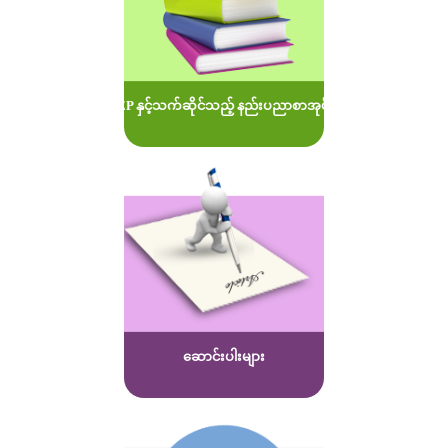
MOEP နှင့်သက်ဆိုင်သည့် နည်းပညာစာအုပ်များ
ဆောင်းပါးများ