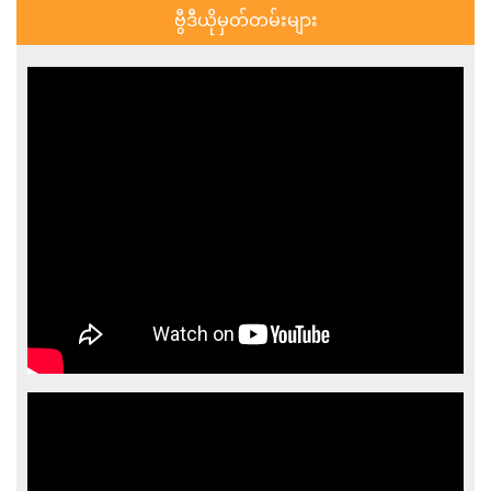
ဗွီဒီယိုမှတ်တမ်းများ