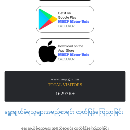
www.moep.gov.mm
TOTAL VISITORS
16297K+
ရွေးချယ်ခံရသူများအမည်စာရင်း ထုတ်ပြန်ကြေညာခြင်း
ရွေးချယ်ခံရသူများအမည်စာရင်း
ထုတ်ပြန်ကြေညာခြင်း