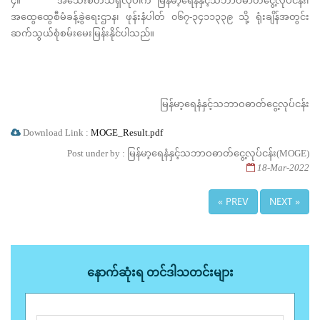
၄။ အသေးစိတ်သိရှိလိုပါက မြန်မာ့ရေနံနှင့်သဘာဝဓာတ်ငွေ့လုပ်ငန်း၊
အထွေထွေစီမံခန့်ခွဲရေးဌာန၊ ဖုန်းနံပါတ် ၀၆၇-၃၄၁၁၃၃၉ သို့ ရုံးချိန်အတွင်း
ဆက်သွယ်စုံစမ်းမေးမြန်းနိုင်ပါသည်။
မြန်မာ့ရေနံနှင့်သဘာဝဓာတ်ငွေ့လုပ်ငန်း
Download Link :
MOGE_Result.pdf
Post under by : မြန်မာ့ရေနံနှင့်သဘာဝဓာတ်ငွေ့လုပ်ငန်း(MOGE)
18-Mar-2022
« PREV
NEXT »
နောက်ဆုံးရ တင်ဒါသတင်းများ