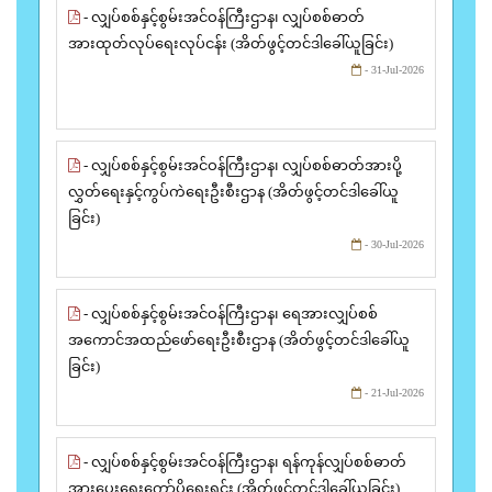
- လျှပ်စစ်နှင့်စွမ်းအင်ဝန်ကြီးဌာန၊ လျှပ်စစ်ဓာတ်
အားထုတ်လုပ်ရေးလုပ်ငန်း (အိတ်ဖွင့်တင်ဒါခေါ်ယူခြင်း)
- 31-Jul-2026
- လျှပ်စစ်နှင့်စွမ်းအင်ဝန်ကြီးဌာန၊ လျှပ်စစ်ဓာတ်အားပို့
လွှတ်ရေးနှင့်ကွပ်ကဲရေးဦးစီးဌာန (အိတ်ဖွင့်တင်ဒါခေါ်ယူ
ခြင်း)
- 30-Jul-2026
- လျှပ်စစ်နှင့်စွမ်းအင်ဝန်ကြီးဌာန၊ ရေအားလျှပ်စစ်
အကောင်အထည်ဖော်ရေးဦးစီးဌာန (အိတ်ဖွင့်တင်ဒါခေါ်ယူ
ခြင်း)
- 21-Jul-2026
- လျှပ်စစ်နှင့်စွမ်းအင်ဝန်ကြီးဌာန၊ ရန်ကုန်လျှပ်စစ်ဓာတ်
အားပေးရေးကော်ပိုရေးရှင်း (အိတ်ဖွင့်တင်ဒါခေါ်ယူခြင်း)