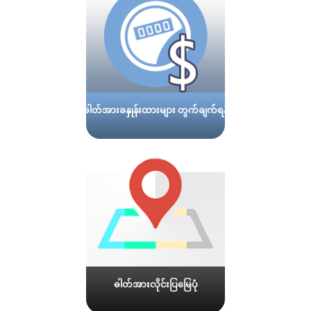
ဓါတ်အားခနှုန်းထားများ တွက်ချက်ရန်
ဓါတ်အားလိုင်းပြမြေပုံ