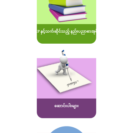
MOEP နှင့်သက်ဆိုင်သည့် နည်းပညာစာအုပ်များ
ဆောင်းပါးများ