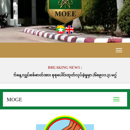
Toggle
naviga
BREAKING NEWS :
 စုစုပေါင်းထုတ်လုပ်ခဲ့မှုမှာ (၆၈၉၁၁.၃) မဂ္ဂါဝပ်နာရီဖြစ်ပါသည်။
MOGE
Toggle
navigati