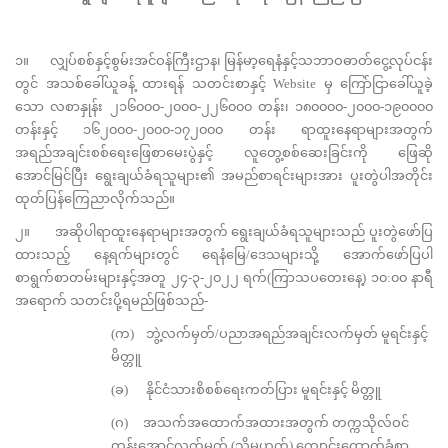
၁။ လျှပ်စစ်နှင့်စွမ်းအင်ဝန်ကြီးဌာန၊ မြန်မာ့ရေနံနှင့်သဘာဝဓာတ်ငွေ့လုပ်ငန်း
တွင် အသစ်ခေါ်ယူခန့် ထားရန် သတင်းစာနှင့် Website မှ ကြော်ငြာခေါ်ယူခဲ့
သော လစာနှုန်း ၂၁၆၀၀၀-၂၀၀၀-၂၂၆၀၀၀ တန်း၊ ၁၈၀၀၀၀-၂၀၀၀-၁၉၀၀၀၀
တန်းနှင့် ၁၆၂၀၀၀-၂၀၀၀-၁၇၂၀၀၀ တန်း ရာထူးနေရာများအတွက်
အရည်အချင်းစစ်ရေးဖြေစာမေးပွဲနှင့် လူတွေ့စစ်ဆေးခြင်းကို ဖြေဆို
အောင်မြင်ပြီး ရွေးချယ်ခံရသူများ၏ အမည်စာရင်းများအား ပူးတွဲပါအတိုင်း
ထုတ်ပြန်ကြေညာလိုက်သည်။
၂။ အဆိုပါရာထူးနေရာများအတွက် ရွေးချယ်ခံရသူများသည် ပူးတွဲဖော်ပြ
ထားသည့် နေ့ရက်များတွင် ရေနံမြေ/ဒေသများသို့ အောက်ဖော်ပြပါ
စာရွက်စာတမ်းများနှင့်အတူ ၂၄-၃-၂၀၂၂ ရက်(ကြာသပတေးနေ့) ၁၀:၀၀ နာရီ
အရောက် သတင်းပို့ရမည်ဖြစ်သည်-
(က) ဘွဲ့လက်မှတ်/ပညာအရည်အချင်းလက်မှတ် မူရင်းနှင့်
မိတ္တူ
(ခ) နိုင်ငံသားစိစစ်ရေးကတ်ပြား မူရင်းနှင့် မိတ္တူ
(ဂ) အသက်အထောက်အထားအတွက် တက္ကသိုလ်ဝင်
တန်းအောင်လက်မှတ် (သို့မဟုတ်) ကျောင်းထောက်ခံစာ