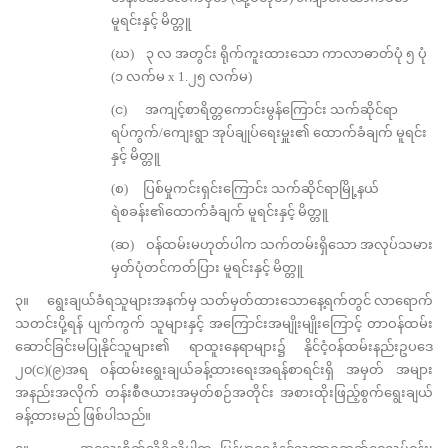
မူရင်းနှင့် မိတ္တူ
(ဃ) ၃ လ အတွင်း ရိုက်ကူးထားသော ကာလာဓာတ်ပုံ ၅ ပုံ
(၁ လက်မ x 1.၂၅ လက်မ)
(င) အကျင့်စာရိတ္တကောင်းမွန်ကြောင်း သက်ဆိုင်ရာ
ရပ်ကွက်/ကျေးရွာ အုပ်ချုပ်ရေးမှူး၏ ထောက်ခံချက် မူရင်း
နှင့် မိတ္တူ
(စ) ပြစ်မှုကင်းရှင်းကြောင်း သက်ဆိုင်ရာမြို့နယ်
ရဲစခန်း၏ထောက်ခံချက် မူရင်းနှင့် မိတ္တူ
(ဆ) ဝန်ထမ်းမဟုတ်ပါက သက်တမ်းရှိသော အလုပ်သမား
မှတ်ပုံတင်ကတ်ပြား မူရင်းနှင့် မိတ္တူ
၃။ ရွေးချယ်ခံရသူများအနက်မှ သတ်မှတ်ထားသောနေ့ရက်တွင် လာရောက်
သတင်းပို့ရန် ပျက်ကွက် သူများနှင့် အကြောင်းအမျိုးမျိုးကြောင့် တာဝန်ထမ်း
ဆောင်ခြင်းမပြုနိုင်သူများ၏ ရာထူးနေရာများ၌ နိုင်ငံ့ဝန်ထမ်းနည်းဥပဒေ
၂၀(င)(၉)အရ ဝန်ထမ်းရွေးချယ်ခန့်ထားရေးအရန်စာရင်းရှိ အမှတ် အများ
အနည်းအလိုက် တန်းစီဇယားအမှတ်စဉ်အတိုင်း အစားထိုးဖြည့်စွက်ရွေးချယ်
ခန့်ထားမည် ဖြစ်ပါသည်။