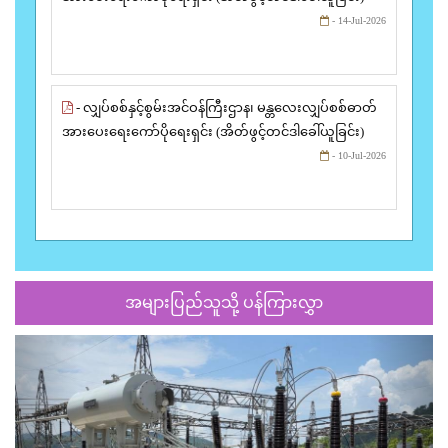
- 14-Jul-2026
- လျှပ်စစ်နှင့်စွမ်းအင်ဝန်ကြီးဌာန၊ မန္တလေးလျှပ်စစ်ဓာတ်
အားပေးရေးကော်ပိုရေးရှင်း (အိတ်ဖွင့်တင်ဒါခေါ်ယူခြင်း)
- 10-Jul-2026
အများပြည်သူသို့ ပန်ကြားလွှာ
Previous
Next