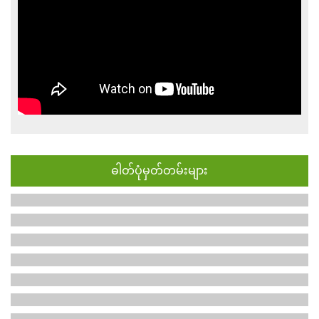
ဓါတ်ပုံမှတ်တမ်းများ