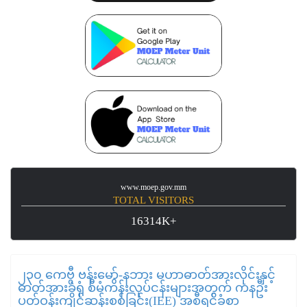
www.moep.gov.mm
TOTAL VISITORS
16314K+
၂၃၀ ကေဗွီ ဗန်းမော်-နဘား မဟာဓာတ်အားလိုင်းနှင့်
ဓာတ်အားခွဲရုံ စီမံကိန်းလုပ်ငန်းများအတွက် ကနဦး
ပတ်ဝန်းကျင်ဆန်းစစ်ခြင်း(IEE) အစီရင်ခံစာ