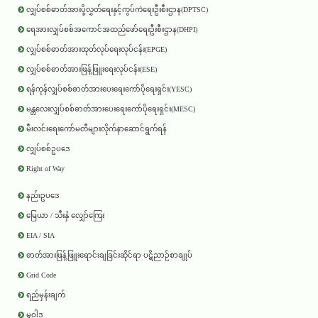
လျှပ်စစ်ဓာတ်အားပို့လွှတ်ရေးနှင့်ကွပ်ကဲရေးဦးစီးဌာန(DPTSC)
ရေအားလျှပ်စစ်အကောင်အထည်ဖော်ရေးဦးစီးဌာန(DHPI)
လျှပ်စစ်ဓာတ်အားထုတ်လုပ်ရေးလုပ်ငန်း(EPGE)
လျှပ်စစ်ဓာတ်အားဖြန့်ဖြူးရေးလုပ်ငန်း(ESE)
ရန်ကုန်လျှပ်စစ်ဓာတ်အားပေးရေးကော်ပိုရေးရှင်း(YESC)
မန္တလေးလျှပ်စစ်ဓာတ်အားပေးရေးကော်ပိုရေးရှင်း(MESC)
မီးလင်းရေးကော်မတီများလိုက်နာဆောင်ရွက်ရန်
လျှပ်စစ်ဥပဒေ
Right of Way
နည်းဥပဒေ
မြေယာ / သီးနှံ လျှော်ကြေး
EIA / SIA
ဓာတ်အားဖြန့်ဖြူးရောင်းချခြင်းဆိုင်ရာ ပဋိညာဉ်စာချုပ်
Grid Code
ရည်မှန်းချက်
မူဝါဒ