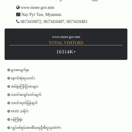
www.moee.gov.mm
Nay Pyi Taw, Myanmar.
0673410072, 0673410487, 0673410483
www.moee.gov.mm
TOTAL VISITORS
16314K+
မူလစာမျက်နှာ
နောက်ဆုံးရသတင်း
အမိန့်ကြော်ငြာစာများ
သတင်းစာရှင်းလင်းချက်
သတင်းထုတ်ပြန်ချက်
MOEE သမိုင်း
ဝန်ကြီးရုံး
လျှပ်စစ်စွမ်းအားစီမံရေးဦးစီးဌာန(DEPP)