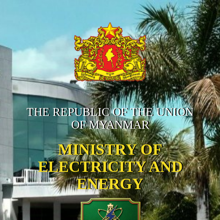
THE REPUBLIC OF THE UNION
OF MYANMAR
MINISTRY OF
ELECTRICITY AND
ENERGY