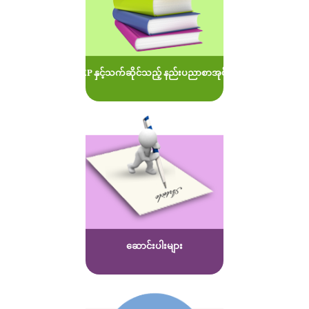
MOEP နှင့်သက်ဆိုင်သည့် နည်းပညာစာအုပ်များ
ဆောင်းပါးများ