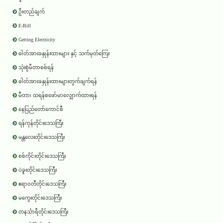
ဦးတည်ချက်
E-Bill
Getting Electricity
ဓါတ်အားခနှုန်းထားများ နှင့် သက်မှတ်ကြေး
သုံးစွဲမီတာစစ်ရန်
ဓါတ်အားခနှုန်းထားများတွက်ချက်ရန်
မီတာ၊ ထရန်စဖော်မာလျှောက်ထားရန်
နေပြည်တော်ကောင်စီ
ရန်ကုန်တိုင်းဒေသကြီး
မန္တလေးတိုင်းဒေသကြီး
စစ်ကိုင်းတိုင်းဒေသကြီး
ပဲခူးတိုင်းဒေသကြီး
ဧရာ၀တီတိုင်းဒေသကြီး
မကွေးတိုင်းဒေသကြီး
တနင်္သာရီတိုင်းဒေသကြီး