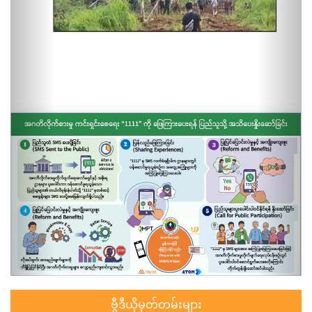
ဗွီဒီယိုမှတ်တမ်းများ