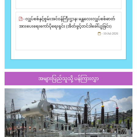
- လျှပ်စစ်နှင့်စွမ်းအင်ဝန်ကြီးဌာန၊ မန္တလေးလျှပ်စစ်ဓာတ်
အားပေးရေးကော်ပိုရေးရှင်း (အိတ်ဖွင့်တင်ဒါခေါ်ယူခြင်း)
- 10-Jul-2026
အများပြည်သူသို့ ပန်ကြားလွှာ
Previous
Next