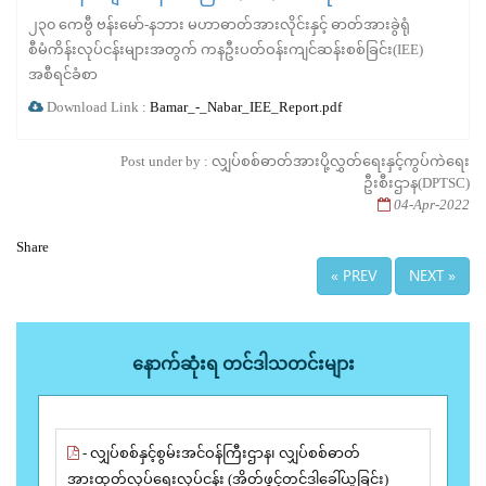
၂၃၀ ကေဗွီ ဗန်းမော်-နဘား မဟာဓာတ်အားလိုင်းနှင့် ဓာတ်အားခွဲရုံ
စီမံကိန်းလုပ်ငန်းများအတွက် ကနဦးပတ်ဝန်းကျင်ဆန်းစစ်ခြင်း(IEE)
အစီရင်ခံစာ
Download Link :
Bamar_-_Nabar_IEE_Report.pdf
Post under by : လျှပ်စစ်ဓာတ်အားပို့လွှတ်ရေးနှင့်ကွပ်ကဲရေး
ဦးစီးဌာန(DPTSC)
04-Apr-2022
Share
« PREV
NEXT »
နောက်ဆုံးရ တင်ဒါသတင်းများ
- လျှပ်စစ်နှင့်စွမ်းအင်ဝန်ကြီးဌာန၊ လျှပ်စစ်ဓာတ်
အားထုတ်လုပ်ရေးလုပ်ငန်း (အိတ်ဖွင့်တင်ဒါခေါ်ယူခြင်း)