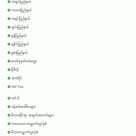
ကချင်ပြည်နယ်
ကယားပြည်နယ်
ကရင်ပြည်နယ်
ချင်းပြည်နယ်
မွန်ပြည်နယ်
ရခိုင်ပြည်နယ်
ရှမ်းပြည်နယ်
ဓာတ်ပုံမှတ်တမ်းလွှာ
ဗွီဒီယို
အသံဖိုင်
NEP Plan
တင်ဒါ
ဝန်ထမ်းခေါ်စာများ
မီတာဆိုင်ရာ အချက်အလက်များ
Transformer လျှောက်လွှာပုံစံ
မီတာလျှောက်လွှာပုံစံ