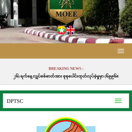
Toggle
naviga
BREAKING NEWS :
်နေ့ လျှပ်စစ်ဓာတ်အား စုစုပေါင်းထုတ်လုပ်ခဲ့မှုမှာ (၆၉၉၆၈.၇) မဂ္ဂါဝပ်နာရီဖြ
DPTSC
Toggle
navigati