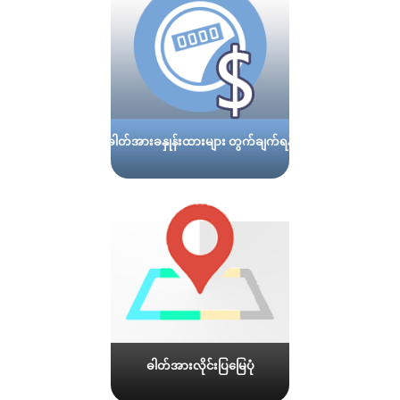
ဓါတ်အားခနှုန်းထားများ တွက်ချက်ရန်
ဓါတ်အားလိုင်းပြမြေပုံ