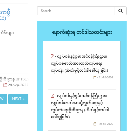
ကေဗွီ
EE)
နောက်ဆုံးရ တင်ဒါသတင်းများ
ံကိန်းများ
- လျှပ်စစ်နှင့်စွမ်းအင်ဝန်ကြီးဌာန၊
လျှပ်စစ်ဓာတ်အားထုတ်လုပ်ရေး
လုပ်ငန်း (အိတ်ဖွင့်တင်ဒါခေါ်ယူခြင်း)
- 31-Jul-2026
ေးဦးစီးဌာန(DPTSC)
28-Sep-2022
- လျှပ်စစ်နှင့်စွမ်းအင်ဝန်ကြီးဌာန၊
EV
NEXT »
လျှပ်စစ်ဓာတ်အားပို့လွှတ်ရေးနှင့်
ကွပ်ကဲရေးဦးစီးဌာန (အိတ်ဖွင့်တင်ဒါ
ခေါ်ယူခြင်း)
- 30-Jul-2026