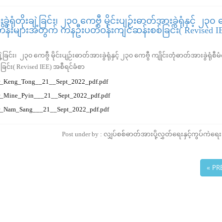
ရုံတိုးချဲ့ခြင်း၊ ၂၃၀ ကေဗွီ မိုင်းပျဉ်းဓာတ်အားခွဲရုံနှင့် ၂၃၀ 
ီမံကိန်းများအတွက် ကနဦးပတ်ဝန်းကျင်ဆန်းစစ်ခြင်း( Revised I
့ခြင်း၊ ၂၃၀ ကေဗွီ မိုင်းပျဉ်းဓာတ်အားခွဲရုံနှင့် ၂၃၀ ကေဗွီ ကျိုင်းတုံဓာတ်အားခွဲရုံစီမ
်း( Revised IEE) အစီရင်ခံစာ
r_Keng_Tong__21__Sept_2022_pdf.pdf
r_Mine_Pyin___21__Sept_2022_pdf.pdf
r_Nam_Sang___21__Sept_2022_pdf.pdf
Post under by : လျှပ်စစ်ဓာတ်အားပို့လွှတ်ရေးနှင့်ကွပ်ကဲရ
« PR