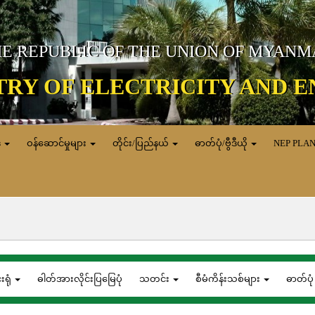
E REPUBLIC OF THE UNION OF MYAN
TRY OF ELECTRICITY AND 
ေ
ဝန်ဆောင်မှုများ
တိုင်း/ပြည်နယ်
ဓာတ်ပုံ/ဗွီဒီယို
NEP PLA
်းရုံ
ဓါတ်အားလိုင်းပြမြေပုံ
သတင်း
စီမံကိန်းသစ်များ
ဓာတ်ပုံ 