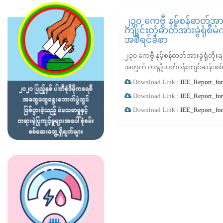
၂၃၀ ကေဗွီ နမ့်စန်ဓာတ်အားခွဲ
ကျိုင်းတုံဓာတ်အားခွဲရုံစ
အစီရင်ခံစာ
၂၃၀ ကေဗွီ နမ့်စန်ဓာတ်အားခွဲရုံတိုးချဲ
အတွက် ကနဦးပတ်ဝန်းကျင်ဆန်းစစ်ခြင
Download Link :
IEE_Report_fo
Download Link :
IEE_Report_fo
Download Link :
IEE_Report_fo