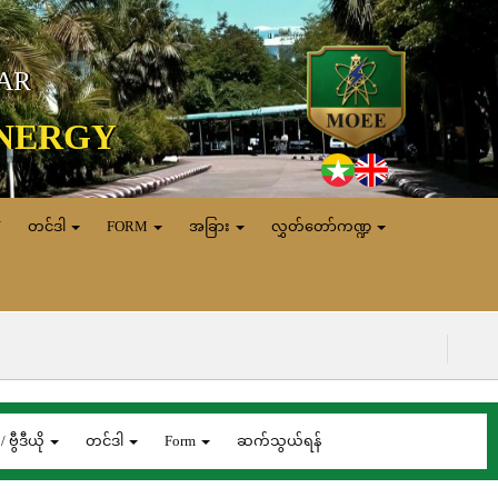
MAR
ENERGY
N
တင်ဒါ
FORM
အခြား
လွှတ်တော်ကဏ္ဍ
(၆.၈.၂၀၂၆) ရ
/ ဗွီဒီယို
တင်ဒါ
Form
ဆက်သွယ်ရန်