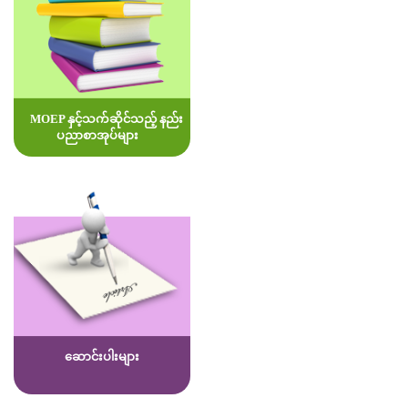
MOEP နှင့်သက်ဆိုင်သည့် နည်း
ပညာစာအုပ်များ
ဆောင်းပါးများ