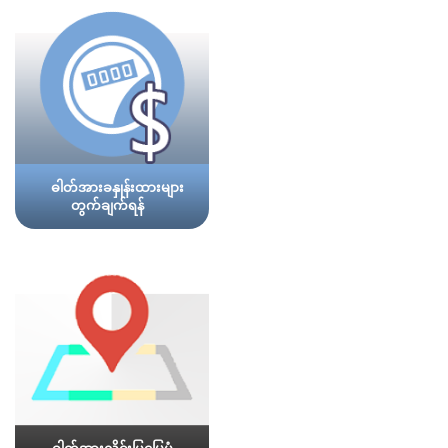
ဓါတ်အားခနှုန်းထားများ
တွက်ချက်ရန်