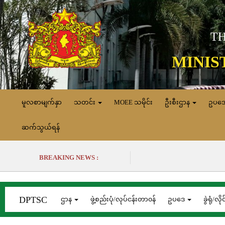
TH
MINIS
မူလစာမျက်နှာ
သတင်း
MOEE သမိုင်း
ဦးစီးဌာန
ဥပဒ
ဆက်သွယ်ရန်
BREAKING NEWS :
DPTSC
ဌာန
ဖွဲ့စည်းပုံ/လုပ်ငန်းတာ၀န်
ဥပဒေ
ခွဲရုံ/လိုင