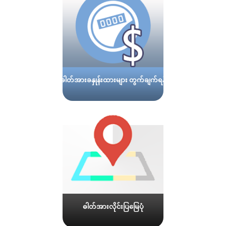
ဓါတ်အားခနှုန်းထားများ တွက်ချက်ရန်
ဓါတ်အားလိုင်းပြမြေပုံ