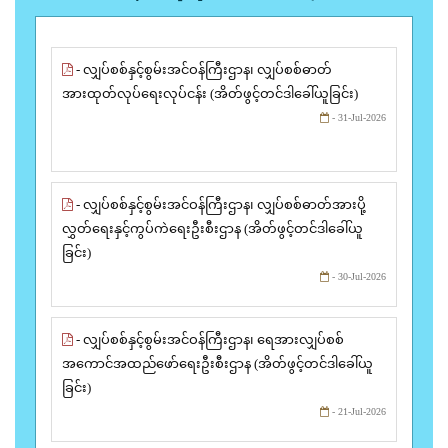
- လျှပ်စစ်နှင့်စွမ်းအင်ဝန်ကြီးဌာန၊ လျှပ်စစ်ဓာတ်
အားထုတ်လုပ်ရေးလုပ်ငန်း (အိတ်ဖွင့်တင်ဒါခေါ်ယူခြင်း)
- 31-Jul-2026
- လျှပ်စစ်နှင့်စွမ်းအင်ဝန်ကြီးဌာန၊ လျှပ်စစ်ဓာတ်အားပို့
လွှတ်ရေးနှင့်ကွပ်ကဲရေးဦးစီးဌာန (အိတ်ဖွင့်တင်ဒါခေါ်ယူ
ခြင်း)
- 30-Jul-2026
- လျှပ်စစ်နှင့်စွမ်းအင်ဝန်ကြီးဌာန၊ ရေအားလျှပ်စစ်
အကောင်အထည်ဖော်ရေးဦးစီးဌာန (အိတ်ဖွင့်တင်ဒါခေါ်ယူ
ခြင်း)
- 21-Jul-2026