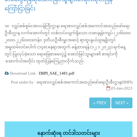
ကြော်ငြာခြင်း
၁။ လျှပ်စစ်စွမ်းအားဝန်ကြီးဌာန၊ ရေအားလျှပ်စစ်အကောင်အထည်ဖော်ရေး
ဦးစီးဌာန လက်အောက်တွင် လစ်လပ်လျက်ရှိသော လစာနှုန်းကျပ် (၂၁၆၀၀၀-
၂၀၀၀-၂၂၆၀၀၀)တန်း၊ ဒုတိယဦးစီးမှူးအဆင့် ရာထူးနွယ်(၉)မျိုးတွင်
အမှုထမ်းဝင်ပေါက် (၁၄၈) နေရာအတွက် ခန့်ထားရန် (၁၂.၁.၂၀၂၃) ရက်နေ့
တွင် ပြုလုပ်ခဲ့သော ရေးဖြေစာမေးပွဲ၌ အောင်မြင်သူများ၏ စာရင်းကို
အောက်ပါအတိုင်း ထုတ်ပြန်ကြေညာလိုက်သည်-
Download Link :
DHPI_SAE_1481.pdf
Post under by : ရေအားလျှပ်စစ်အကောင်အထည်ဖော်ရေးဦးစီးဌာန(DHPI)
05-Jan-2023
« PREV
NEXT »
နောက်ဆုံးရ တင်ဒါသတင်းများ