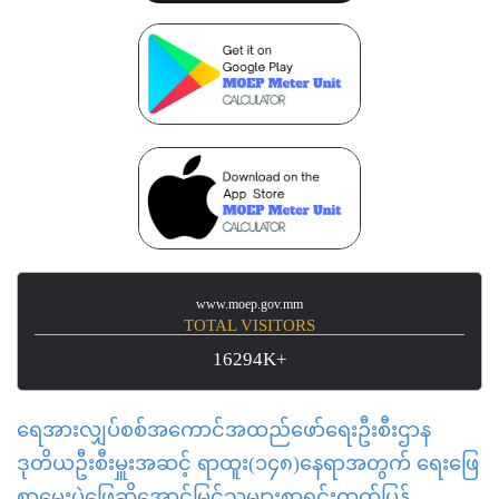
www.moep.gov.mm
TOTAL VISITORS
16294K+
ရေအားလျှပ်စစ်အကောင်အထည်ဖော်ရေးဦးစီးဌာန
ဒုတိယဦးစီးမှူးအဆင့် ရာထူး(၁၄၈)နေရာအတွက် ရေးဖြေ
စာမေးပွဲဖြေဆိုအောင်မြင်သူများစာရင်းထုတ်ပြန်