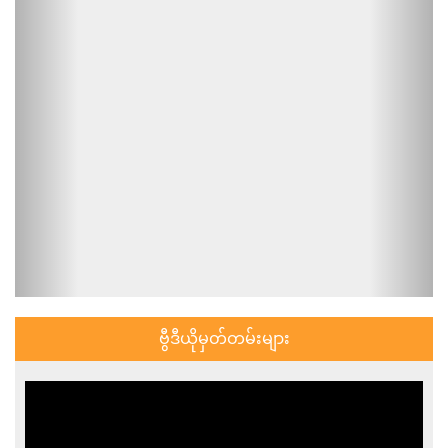
ဗွီဒီယိုမှတ်တမ်းများ