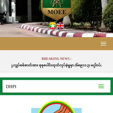
Toggle
naviga
BREAKING NEWS :
စုစုပေါင်းထုတ်လုပ်ခဲ့မှုမှာ (၆၈၉၁၁.၃) မဂ္ဂါဝပ်နာရီဖြစ်ပါသည်။
DHPI
Toggle
navigati