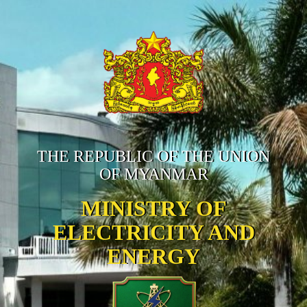
THE REPUBLIC OF THE UNION
OF MYANMAR
MINISTRY OF
ELECTRICITY AND
ENERGY