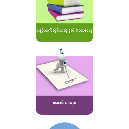
MOEP နှင့်သက်ဆိုင်သည့် နည်းပညာစာအုပ်များ
ဆောင်းပါးများ