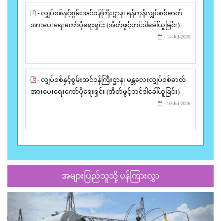
- လျှပ်စစ်နှင့်စွမ်းအင်ဝန်ကြီးဌာန၊ ရန်ကုန်လျှပ်စစ်ဓာတ်
အားပေးရေးကော်ပိုရေးရှင်း (အိတ်ဖွင့်တင်ဒါခေါ်ယူခြင်း)
- 14-Jul-2026
- လျှပ်စစ်နှင့်စွမ်းအင်ဝန်ကြီးဌာန၊ မန္တလေးလျှပ်စစ်ဓာတ်
အားပေးရေးကော်ပိုရေးရှင်း (အိတ်ဖွင့်တင်ဒါခေါ်ယူခြင်း)
- 10-Jul-2026
အများပြည်သူသို့ ပန်ကြားလွှာ
Previous
Next