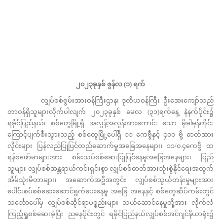
၂၀၂၃ခုနှစ် ဇွန်လ (၁) ရက်
လျှပ်စစ်စွမ်းအားဝန်ကြီးဌာန၊ ဒုတိယဝန်ကြီး ဦးအေးကျော်သည်
တာဝန်ရှိသူများလိုက်ပါလျက် ၂၀၂၃ခုနှစ် မေလ (၃၁)ရက်နေ့ နံနက်ပိုင်း၌
ရခိုင်ပြည်နယ်၊ စစ်တွေမြို့ရှိ အလွန့်အလွန်အားကောင်း သော မိုခါမုန်တိုင်း
ကြောင့်ပျက်စီးသွားသည့် စစ်တွေမြို့ပေါ်ရှိ ၁၁ ကေဗွီနှင့် ၄၀၀ ဗို့ ဓာတ်အား
လိုင်းများ ပြန်လည်ပြုပြင်တည်ဆောက်မှုအခြေအနေများ၊ ၁၁/၀.၄ကေဗွီ ထ
ရန်စဖော်မာများအား စမ်းသပ်စစ်ဆေးပြုပြင်နေမှုအခြေအနေများ၊ ပြည်
သူများ လျှပ်စစ်အန္တရာယ်ကင်းရှင်းစွာ လျှပ်စစ်ဓာတ်အားသုံးစွဲနိုင်ရေးအတွက်
အိမ်သုံးမီတာများ၊ အဆောက်အဦအတွင်း လျှပ်စစ်သွယ်တန်းမှုများအား
ပေါင်းစပ်စစ်ဆေးဆောင်ရွက်ပေးနေမှု အခြေ အနေနှင့် စစ်တွေဆိပ်ကမ်းတွင်
သင်္ဘောပေါ်မှ လျှပ်စစ်ဆိုင်ရာပစ္စည်းများ သယ်ဆောင်နေမှုတို့အား လိုက်လံ
ကြည့်ရှုစစ်ဆေးခဲ့ပြီး ညနေပိုင်းတွင် ရခိုင်ပြည်နယ်လျှပ်စစ်အင်ဂျင်နီယာရုံး၌