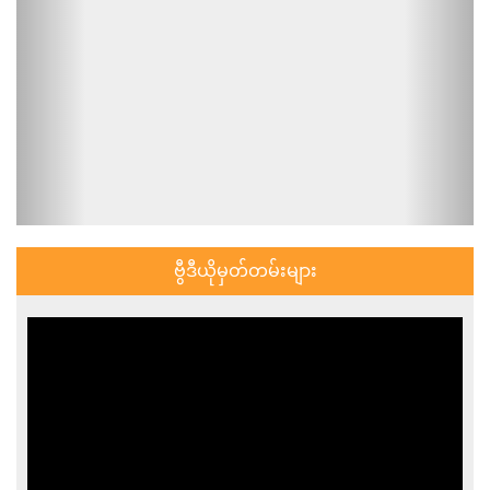
ဗွီဒီယိုမှတ်တမ်းများ