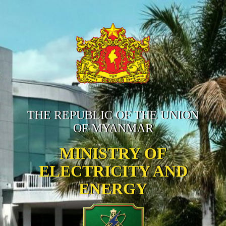
THE REPUBLIC OF THE UNION
OF MYANMAR
MINISTRY OF
ELECTRICITY AND
ENERGY