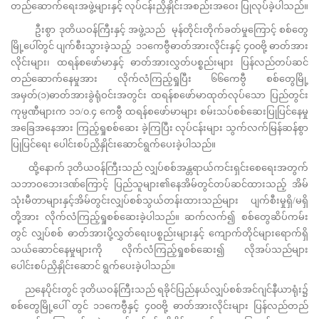
တည်ဆောက်ရေးအဖွဲ့များနှင့် လုပ်ငန်းညှိနှိုင်းအစည်းအဝေး ပြုလုပ်ခဲ့ပါသည်။
ဦးစွာ ဒုတိယဝန်ကြီးနှင့် အဖွဲ့သည် မုန်တိုင်းတိုက်ခတ်မှုကြောင့် စစ်တွေ
မြို့ပေါ်တွင် ပျက်စီးသွားခဲ့သည့် ၁၁ကေဗွီဓာတ်အားလိုင်းနှင့် ၄၀၀ဗို့ ဓာတ်အား
လိုင်းများ၊ ထရန်စဖော်မာနှင့် ဓာတ်အားလွှတ်ပစ္စည်းများ ပြန်လည်တပ်ဆင်
တည်ဆောက်နေမှုအား လိုက်လံကြည့်ရှုပြီး ၆၆ကေဗွီ စစ်တွေမြို့
အမှတ်(၁)ဓာတ်အားခွဲရုံဝင်းအတွင်း ထရန်စဖော်မာထုတ်လုပ်သော ပြည်တွင်း
ကုမ္ပဏီများက ၁၁/၀.၄ ကေဗွီ ထရန်စဖော်မာများ စမ်းသပ်စစ်ဆေးပြုပြင်နေမှု
အခြေအနေအား ကြည့်ရှုစစ်ဆေး ခဲ့ကြပြီး လုပ်ငန်းများ သွက်လက်မြန်ဆန်စွာ
ပြုပြင်ရေး ပေါင်းစပ်ညှိနှိုင်းဆောင်ရွက်ပေးခဲ့ပါသည်။
ထို့နောက် ဒုတိယဝန်ကြီးသည် လျှပ်စစ်အန္တရာယ်ကင်းရှင်းစေရေးအတွက်
သဘာဝဘေးဒဏ်ကြောင့် ပြည်သူများ၏နေအိမ်တွင်တပ်ဆင်ထားသည့် အိမ်
သုံးမီတာများနှင့်အိမ်တွင်းလျှပ်စစ်သွယ်တန်းထားသည်များ ပျက်စီးမှုရှိ/မရှိ
တို့အား လိုက်လံကြည့်ရှုစစ်ဆေးခဲ့ပါသည်။ ဆက်လက်၍ စစ်တွေဆိပ်ကမ်း
တွင် လျှပ်စစ် ဓာတ်အားပို့လွှတ်ရေးပစ္စည်းများနှင့် ကျောက်တိုင်များရောက်ရှိ
သယ်ဆောင်နေမှုများကို လိုက်လံကြည့်ရှုစစ်ဆေး၍ လိုအပ်သည်များ
ပေါင်းစပ်ညှိနှိုင်းဆောင် ရွက်ပေးခဲ့ပါသည်။
ညနေပိုင်းတွင် ဒုတိယဝန်ကြီးသည် ရခိုင်ပြည်နယ်လျှပ်စစ်အင်ဂျင်နီယာရုံး၌
စစ်တွေမြို့ပေါ် တွင် ၁၁ကေဗွီနှင့် ၄၀၀ဗို့ ဓာတ်အားလိုင်းများ ပြန်လည်တည်