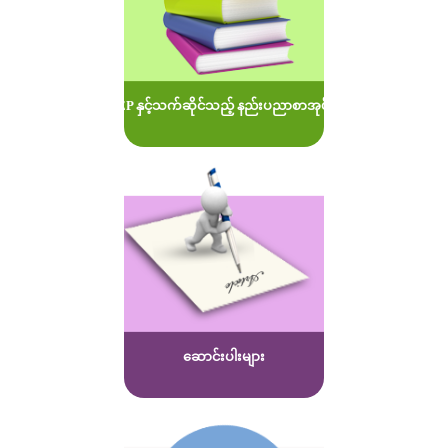
MOEP နှင့်သက်ဆိုင်သည့် နည်းပညာစာအုပ်များ
ဆောင်းပါးများ