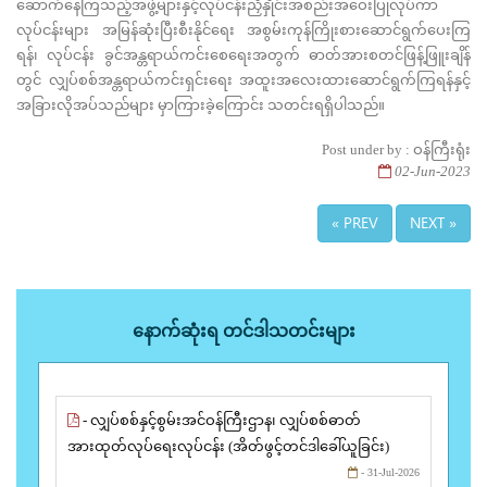
ဆောက်နေကြသည့်အဖွဲ့များနှင့်လုပ်ငန်းညှိနှိုင်းအစည်းအဝေးပြုလုပ်ကာ
လုပ်ငန်းများ အမြန်ဆုံးပြီးစီးနိုင်ရေး အစွမ်းကုန်ကြိုးစားဆောင်ရွက်ပေးကြ
ရန်၊ လုပ်ငန်း ခွင်အန္တရာယ်ကင်းစေရေးအတွက် ဓာတ်အားစတင်ဖြန့်ဖြူးချိန်
တွင် လျှပ်စစ်အန္တရာယ်ကင်းရှင်းရေး အထူးအလေးထားဆောင်ရွက်ကြရန်နှင့်
အခြားလိုအပ်သည်များ မှာကြားခဲ့ကြောင်း သတင်းရရှိပါသည်။
Post under by : ဝန်ကြီးရုံး
02-Jun-2023
« PREV
NEXT »
နောက်ဆုံးရ တင်ဒါသတင်းများ
- လျှပ်စစ်နှင့်စွမ်းအင်ဝန်ကြီးဌာန၊ လျှပ်စစ်ဓာတ်
အားထုတ်လုပ်ရေးလုပ်ငန်း (အိတ်ဖွင့်တင်ဒါခေါ်ယူခြင်း)
- 31-Jul-2026