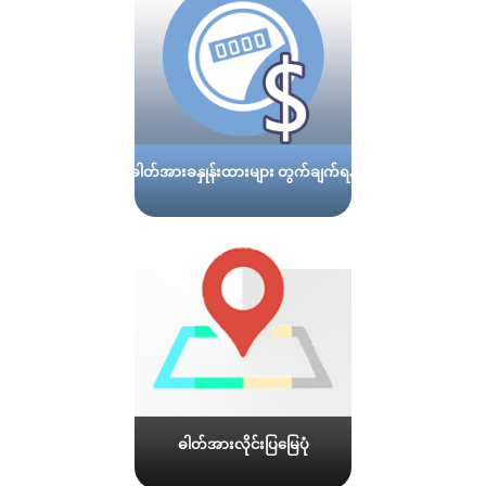
ဓါတ်အားခနှုန်းထားများ တွက်ချက်ရန်
ဓါတ်အားလိုင်းပြမြေပုံ