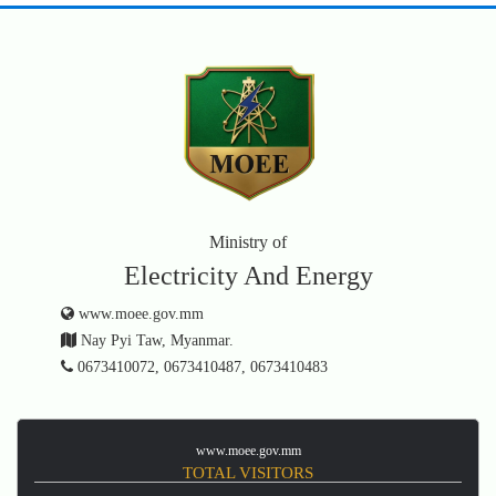
Ministry of
Electricity And Energy
www.moee.gov.mm
Nay Pyi Taw, Myanmar.
0673410072, 0673410487, 0673410483
www.moee.gov.mm
TOTAL VISITORS