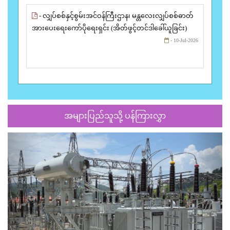
- လျှပ်စစ်နှင့်စွမ်းအင်ဝန်ကြီးဌာန၊ မန္တလေးလျှပ်စစ်ဓာတ်
အားပေးရေးကော်ပိုရေးရှင်း (အိတ်ဖွင့်တင်ဒါခေါ်ယူခြင်း)
- 10-Jul-2026
အများပြည်သူသို့ ပန်ကြားလွှာ
Previous
Next