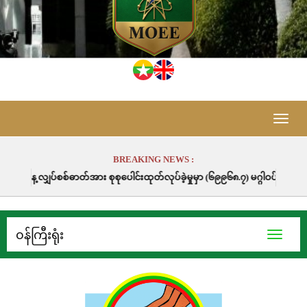
Toggle
naviga
BREAKING NEWS :
ား စုစုပေါင်းထုတ်လုပ်ခဲ့မှုမှာ (၆၉၉၆၈.၇) မဂ္ဂါဝပ်နာရီဖြစ်ပါသည်။
၀န်ကြီးရုံး
Toggle
navigati