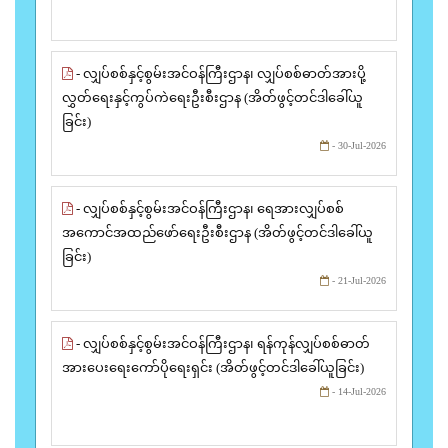
- လျှပ်စစ်နှင့်စွမ်းအင်ဝန်ကြီးဌာန၊ လျှပ်စစ်ဓာတ်အားပို့
လွှတ်ရေးနှင့်ကွပ်ကဲရေးဦးစီးဌာန (အိတ်ဖွင့်တင်ဒါခေါ်ယူ
ခြင်း)
- 30-Jul-2026
- လျှပ်စစ်နှင့်စွမ်းအင်ဝန်ကြီးဌာန၊ ရေအားလျှပ်စစ်
အကောင်အထည်ဖော်ရေးဦးစီးဌာန (အိတ်ဖွင့်တင်ဒါခေါ်ယူ
ခြင်း)
- 21-Jul-2026
- လျှပ်စစ်နှင့်စွမ်းအင်ဝန်ကြီးဌာန၊ ရန်ကုန်လျှပ်စစ်ဓာတ်
အားပေးရေးကော်ပိုရေးရှင်း (အိတ်ဖွင့်တင်ဒါခေါ်ယူခြင်း)
- 14-Jul-2026