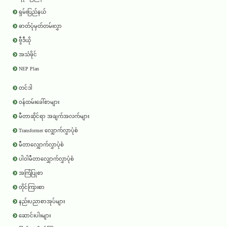
ရှမ်းပြည်နယ်
ဓာတ်ပုံမှတ်တမ်းလွှာ
ဗွီဒီယို
အသံဖိုင်
NEP Plan
တင်ဒါ
ဝန်ထမ်းခေါ်စာများ
မီတာဆိုင်ရာ အချက်အလက်များ
Transformer လျှောက်လွှာပုံစံ
မီတာလျှောက်လွှာပုံစံ
ပါဝါမီတာလျှောက်လွှာပုံစံ
အကြံပြုစာ
တိုင်ကြားစာ
နည်းပညာစာအုပ်များ
ဆောင်းပါးများ