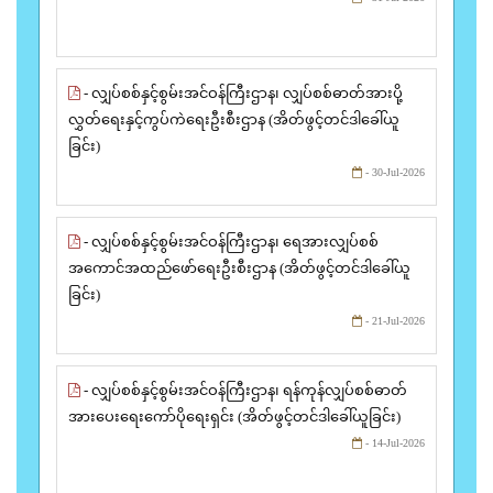
- လျှပ်စစ်နှင့်စွမ်းအင်ဝန်ကြီးဌာန၊ လျှပ်စစ်ဓာတ်အားပို့
လွှတ်ရေးနှင့်ကွပ်ကဲရေးဦးစီးဌာန (အိတ်ဖွင့်တင်ဒါခေါ်ယူ
ခြင်း)
- 30-Jul-2026
- လျှပ်စစ်နှင့်စွမ်းအင်ဝန်ကြီးဌာန၊ ရေအားလျှပ်စစ်
အကောင်အထည်ဖော်ရေးဦးစီးဌာန (အိတ်ဖွင့်တင်ဒါခေါ်ယူ
ခြင်း)
- 21-Jul-2026
- လျှပ်စစ်နှင့်စွမ်းအင်ဝန်ကြီးဌာန၊ ရန်ကုန်လျှပ်စစ်ဓာတ်
အားပေးရေးကော်ပိုရေးရှင်း (အိတ်ဖွင့်တင်ဒါခေါ်ယူခြင်း)
- 14-Jul-2026