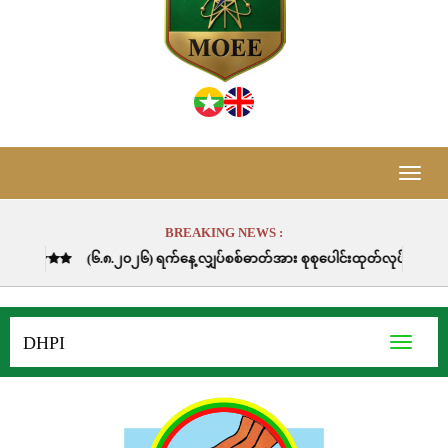
Toggle
naviga
BREAKING NEWS :
၆.၈.၂၀၂၆) ရက်နေ့ လျှပ်စစ်ဓာတ်အား စုစုပေါင်းထုတ်လုပ်ခဲ့မှုမှာ (၆၈၉၁၁.၃) မဂ္
DHPI
Toggle
navigati