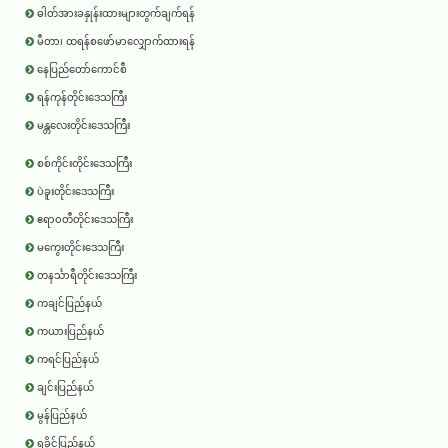
ဓါတ်အားခနှုန်းထားများတွက်ချက်ရန်
မီတာ၊ ထရန်စဖော်မာလျှောက်ထားရန်
နေပြည်တော်ကောင်စီ
ရန်ကုန်တိုင်းဒေသကြီး
မန္တလေးတိုင်းဒေသကြီး
စစ်ကိုင်းတိုင်းဒေသကြီး
ပဲခူးတိုင်းဒေသကြီး
ဧရာ၀တီတိုင်းဒေသကြီး
မကွေးတိုင်းဒေသကြီး
တနင်္သာရီတိုင်းဒေသကြီး
ကချင်ပြည်နယ်
ကယားပြည်နယ်
ကရင်ပြည်နယ်
ချင်းပြည်နယ်
မွန်ပြည်နယ်
ရခိုင်ပြည်နယ်