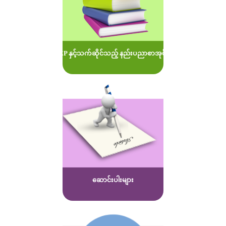
MOEP နှင့်သက်ဆိုင်သည့် နည်းပညာစာအုပ်များ
ဆောင်းပါးများ