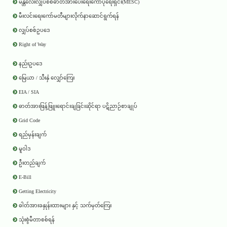
မန္တလေးလျှပ်စစ်ဓာတ်အားပေးရေးကော်ပိုရေးရှင်း(MESC)
မီးလင်းရေးကော်မတီများလိုက်နာဆောင်ရွက်ရန်
လျှပ်စစ်ဥပဒေ
Right of Way
နည်းဥပဒေ
မြေယာ / သီးနှံ လျှော်ကြေး
EIA / SIA
ဓာတ်အားဖြန့်ဖြူးရောင်းချခြင်းဆိုင်ရာ ပဋိညာဉ်စာချုပ်
Grid Code
ရည်မှန်းချက်
မူဝါဒ
ဦးတည်ချက်
E-Bill
Getting Electricity
ဓါတ်အားခနှုန်းထားများ နှင့် သက်မှတ်ကြေး
သုံးစွဲမီတာစစ်ရန်