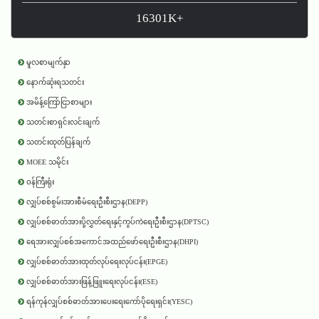
16301K+
မူလစာမျက်နှာ
နောက်ဆုံးရသတင်း
အမိန့်ကြော်ငြာစာများ
သတင်းစာရှင်းလင်းချက်
သတင်းထုတ်ပြန်ချက်
MOEE သမိုင်း
ဝန်ကြီးရုံး
လျှပ်စစ်စွမ်းအားစီမံရေးဦးစီးဌာန(DEPP)
လျှပ်စစ်ဓာတ်အားပို့လွှတ်ရေးနှင့်ကွပ်ကဲရေးဦးစီးဌာန(DPTSC)
ရေအားလျှပ်စစ်အကောင်အထည်ဖော်ရေးဦးစီးဌာန(DHPI)
လျှပ်စစ်ဓာတ်အားထုတ်လုပ်ရေးလုပ်ငန်း(EPGE)
လျှပ်စစ်ဓာတ်အားဖြန့်ဖြူးရေးလုပ်ငန်း(ESE)
ရန်ကုန်လျှပ်စစ်ဓာတ်အားပေးရေးကော်ပိုရေးရှင်း(YESC)