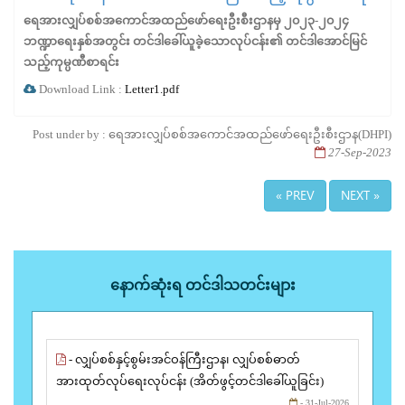
ရေအားလျှပ်စစ်အကောင်အထည်ဖော်ရေးဦးစီးဌာနမှ ၂၀၂၃-၂၀၂၄
ဘဏ္ဍာရေးနှစ်အတွင်း တင်ဒါခေါ်ယူခဲ့သောလုပ်ငန်း၏ တင်ဒါအောင်မြင်
သည့်ကုမ္ပဏီစာရင်း
Download Link :
Letter1.pdf
Post under by : ရေအားလျှပ်စစ်အကောင်အထည်ဖော်ရေးဦးစီးဌာန(DHPI)
27-Sep-2023
« PREV
NEXT »
နောက်ဆုံးရ တင်ဒါသတင်းများ
- လျှပ်စစ်နှင့်စွမ်းအင်ဝန်ကြီးဌာန၊ လျှပ်စစ်ဓာတ်
အားထုတ်လုပ်ရေးလုပ်ငန်း (အိတ်ဖွင့်တင်ဒါခေါ်ယူခြင်း)
- 31-Jul-2026