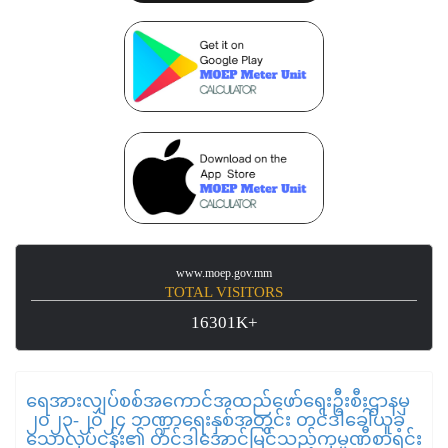
www.moep.gov.mm
TOTAL VISITORS
16301K+
ရေအားလျှပ်စစ်အကောင်အထည်ဖော်ရေးဦးစီးဌာနမှ
၂၀၂၃-၂၀၂၄ ဘဏ္ဍာရေးနှစ်အတွင်း တင်ဒါခေါ်ယူခဲ့
သောလုပ်ငန်း၏ တင်ဒါအောင်မြင်သည့်ကုမ္ပဏီစာရင်း