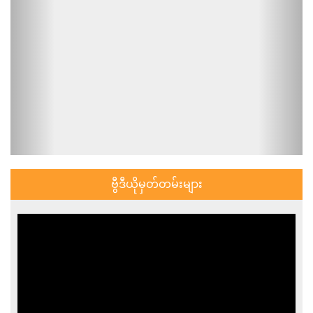
ဗွီဒီယိုမှတ်တမ်းများ