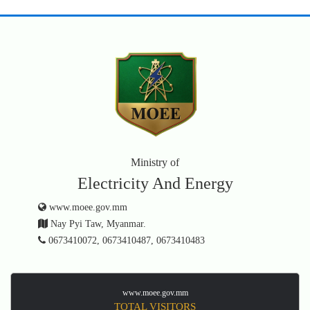
Ministry of
Electricity And Energy
www.moee.gov.mm
Nay Pyi Taw, Myanmar.
0673410072, 0673410487, 0673410483
www.moee.gov.mm
TOTAL VISITORS