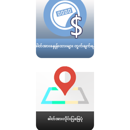
ဓါတ်အားခနှုန်းထားများ တွက်ချက်ရန်
ဓါတ်အားလိုင်းပြမြေပုံ