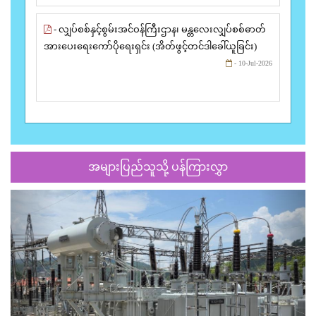
- လျှပ်စစ်နှင့်စွမ်းအင်ဝန်ကြီးဌာန၊ မန္တလေးလျှပ်စစ်ဓာတ်
အားပေးရေးကော်ပိုရေးရှင်း (အိတ်ဖွင့်တင်ဒါခေါ်ယူခြင်း)
- 10-Jul-2026
အများပြည်သူသို့ ပန်ကြားလွှာ
Previous
Next