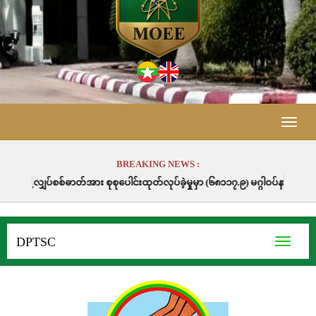
Toggle
naviga
BREAKING NEWS :
း စုစုပေါင်းထုတ်လုပ်ခဲ့မှုမှာ (၆၈၁၁၇.၉) မဂ္ဂါဝပ်နာရီဖြစ်ပါသည်။
DPTSC
Toggle
navigati