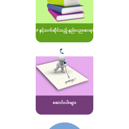
MOEP နှင့်သက်ဆိုင်သည့် နည်းပညာစာအုပ်များ
ဆောင်းပါးများ