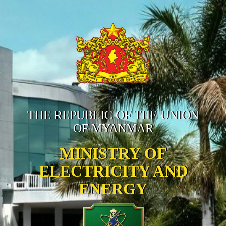
THE REPUBLIC OF THE UNION
OF MYANMAR
MINISTRY OF
ELECTRICITY AND
ENERGY