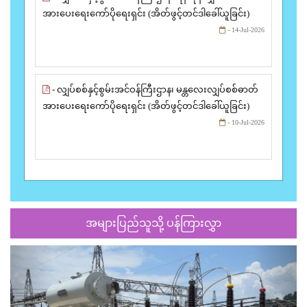
အားပေးရေးကော်ပိုရေးရှင်း (အိတ်ဖွင့်တင်ဒါခေါ်ယူခြင်း)
- 14-Jul-2026
- လျှပ်စစ်နှင့်စွမ်းအင်ဝန်ကြီးဌာန၊ မန္တလေးလျှပ်စစ်ဓာတ်
အားပေးရေးကော်ပိုရေးရှင်း (အိတ်ဖွင့်တင်ဒါခေါ်ယူခြင်း)
- 10-Jul-2026
အများပြည်သူသို့ ပန်ကြားလွှာ
Previous
Next