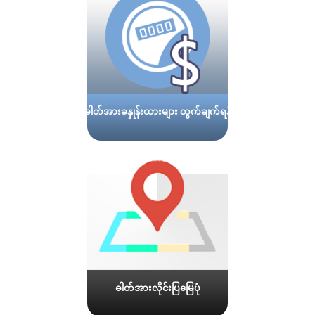
ဓါတ်အားခနှုန်းထားများ တွက်ချက်ရန်
ဓါတ်အားလိုင်းပြမြေပုံ