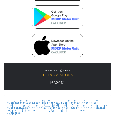
www.moep.gov.mm
TOTAL VISITORS
16320K+
လျှပ်စစ်စွမ်းအားဝန်ကြီးဌာန လျှပ်စစ်ဓာတ်အားပို့
လွှတ်ရေးနှင့်ကွပ်ကဲရေးဦးစီးဌာန အိတ်ဖွင့်တင်ဒါခေါ်
ယူခြင်း