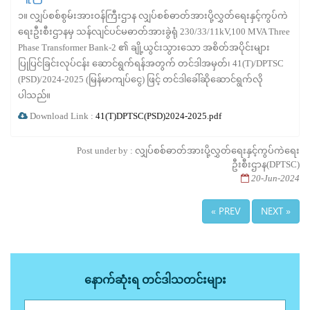
၁။ လျှပ်စစ်စွမ်းအားဝန်ကြီးဌာန လျှပ်စစ်ဓာတ်အားပို့လွှတ်ရေးနှင့်ကွပ်ကဲ
ရေးဦးစီးဌာနမှ သန်လျင်ပင်မဓာတ်အားခွဲရုံ 230/33/11kV,100 MVA Three
Phase Transformer Bank-2 ၏ ချို့ယွင်းသွားသော အစိတ်အပိုင်းများ
ပြုပြင်ခြင်းလုပ်ငန်း ဆောင်ရွက်ရန်အတွက် တင်ဒါအမှတ်၊ 41(T)/DPTSC
(PSD)/2024-2025 (မြန်မာကျပ်ငွေ) ဖြင့် တင်ဒါခေါ်ဆိုဆောင်ရွက်လို
ပါသည်။
Download Link :
41(T)DPTSC(PSD)2024-2025.pdf
Post under by : လျှပ်စစ်ဓာတ်အားပို့လွှတ်ရေးနှင့်ကွပ်ကဲရေး
ဦးစီးဌာန(DPTSC)
20-Jun-2024
« PREV
NEXT »
နောက်ဆုံးရ တင်ဒါသတင်းများ