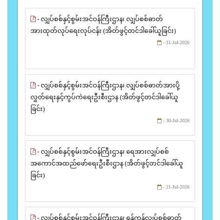
- လျှပ်စစ်နှင့်စွမ်းအင်ဝန်ကြီးဌာန၊ လျှပ်စစ်ဓာတ်
အားထုတ်လုပ်ရေးလုပ်ငန်း (အိတ်ဖွင့်တင်ဒါခေါ်ယူခြင်း)
- 31-Jul-2026
- လျှပ်စစ်နှင့်စွမ်းအင်ဝန်ကြီးဌာန၊ လျှပ်စစ်ဓာတ်အားပို့
လွှတ်ရေးနှင့်ကွပ်ကဲရေးဦးစီးဌာန (အိတ်ဖွင့်တင်ဒါခေါ်ယူ
ခြင်း)
- 30-Jul-2026
- လျှပ်စစ်နှင့်စွမ်းအင်ဝန်ကြီးဌာန၊ ရေအားလျှပ်စစ်
အကောင်အထည်ဖော်ရေးဦးစီးဌာန (အိတ်ဖွင့်တင်ဒါခေါ်ယူ
ခြင်း)
- 21-Jul-2026
- လျှပ်စစ်နှင့်စွမ်းအင်ဝန်ကြီးဌာန၊ ရန်ကုန်လျှပ်စစ်ဓာတ်