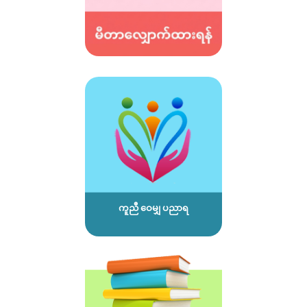
ကူညီ ဝေမျှ ပညာရ