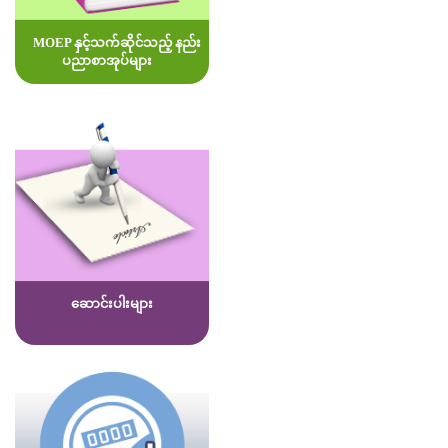
MOEP နှင့်သက်ဆိုင်သည့် နည်း
ပညာစာအုပ်များ
ဆောင်းပါးများ