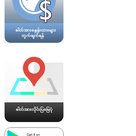
ဓါတ်အားခနှုန်းထားများ
တွက်ချက်ရန်
ဓါတ်အားလိုင်းပြမြေပုံ