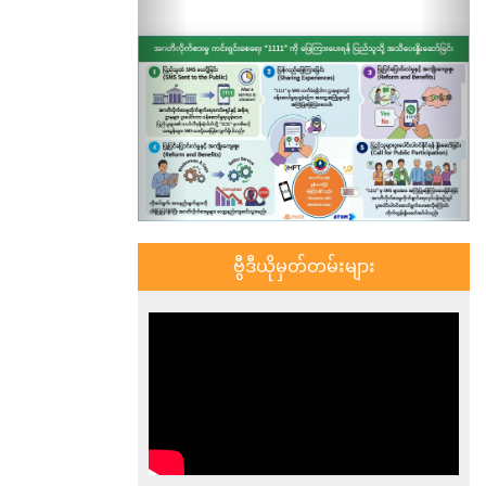
ဗွီဒီယိုမှတ်တမ်းများ