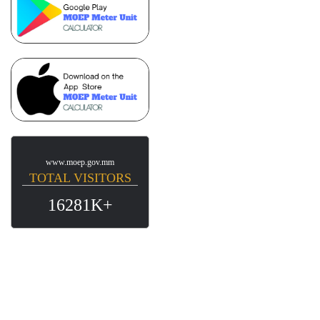
www.moep.gov.mm
TOTAL VISITORS
16281K+