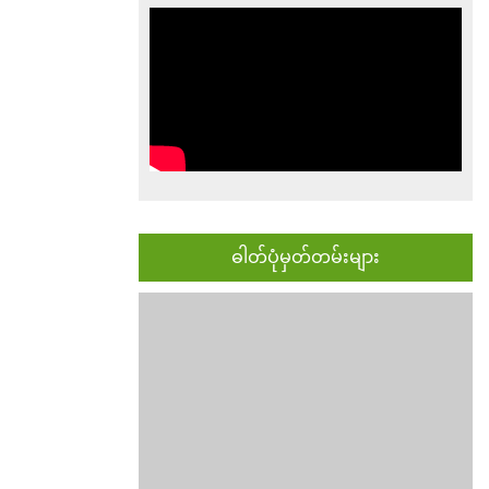
ဓါတ်ပုံမှတ်တမ်းများ