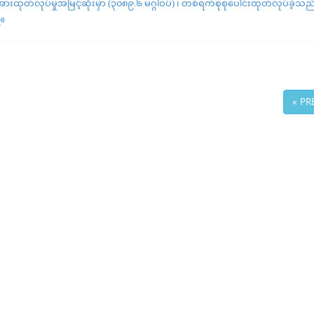
းထုတ်လုပ်မှုအမြင့်ဆုံးမှာ (၃၀၈၉.၆ မဂ္ဂါဝပ်) ၊ တစ်ရက်စုစုပေါင်းထုတ်လုပ်ခဲ့သည်
်။
« PR