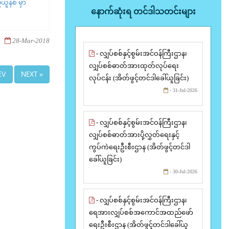
ယူနစ် မှာ
နောက်ဆုံးရ တင်ဒါသတင်းများ
28-Mar-2018
- လျှပ်စစ်နှင့်စွမ်းအင်ဝန်ကြီးဌာန၊
လျှပ်စစ်ဓာတ်အားထုတ်လုပ်ရေး
EV
NEXT »
လုပ်ငန်း (အိတ်ဖွင့်တင်ဒါခေါ်ယူခြင်း)
- 31-Jul-2026
- လျှပ်စစ်နှင့်စွမ်းအင်ဝန်ကြီးဌာန၊
လျှပ်စစ်ဓာတ်အားပို့လွှတ်ရေးနှင့်
ကွပ်ကဲရေးဦးစီးဌာန (အိတ်ဖွင့်တင်ဒါ
ခေါ်ယူခြင်း)
- 30-Jul-2026
- လျှပ်စစ်နှင့်စွမ်းအင်ဝန်ကြီးဌာန၊
ရေအားလျှပ်စစ်အကောင်အထည်ဖော်
ရေးဦးစီးဌာန (အိတ်ဖွင့်တင်ဒါခေါ်ယူ