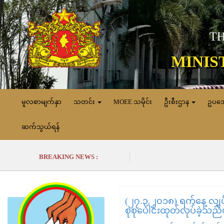
TH
MINIS
မူလစာမျက်နှာ
သတင်း
MOEE သမိုင်း
ဦးစီးဌာန
ဥပဒ
ဆက်သွယ်ရန်
BREAKING NEWS :
(၂၇.၃.၂၀၁၈) ရက်နေ့ လျှပ်
စုစုပေါင်းထုတ်လုပ်ခဲ့သည်