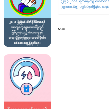
(၂၇.၃.၂၀၁၈) ရက်နေ့ လျှပ်စစ်ဓာတ်အာ
(၅၉၁၇၁.၆၅) မဂ္ဂါ၀ပ်နာရီဖြစ်ပါသည
Share