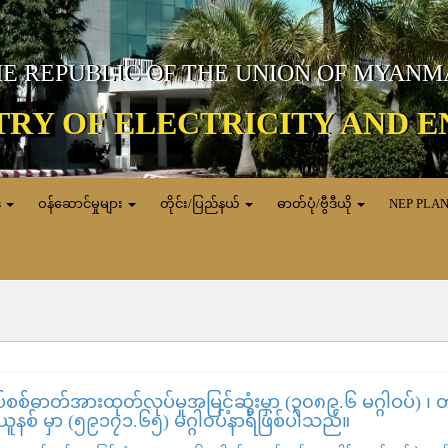
E REPUBLIC OF THE UNION OF MYAN
TRY OF ELECTRICITY AND 
ေ
ဝန်ဆောင်မှုများ
တိုင်း/ပြည်နယ်
ဓာတ်ပုံ/ဗွီဒီယို
NEP PLA
စစ်ဓာတ်အားထုတ်လုပ်မှုအမြင့်ဆုံးမှာ (၃၀၈၉.၆ မဂ္ဂါဝပ်) ၊
ယူနစ် မှာ (၅၉၁၇၁.၆၅) မဂ္ဂါ၀ပ်နာရီဖြစ်ပါသည်။