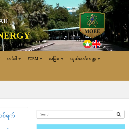
MAR
ENERGY
N
တင်ဒါ
FORM
အခြား
လွှတ်တော်ကဏ္ဍ
(၅.၈.၂၀၂၆) 
 တစ်ရက်