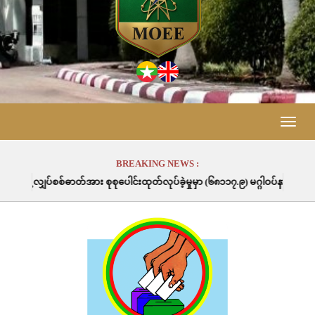
Toggle
naviga
BREAKING NEWS :
ပေါင်းထုတ်လုပ်ခဲ့မှုမှာ (၆၈၁၁၇.၉) မဂ္ဂါဝပ်နာရီဖြစ်ပါသည်။