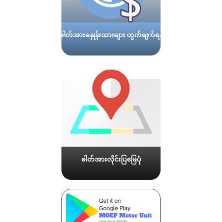
ဓါတ်အားခနှုန်းထားများ တွက်ချက်ရန်
ဓါတ်အားလိုင်းပြမြေပုံ