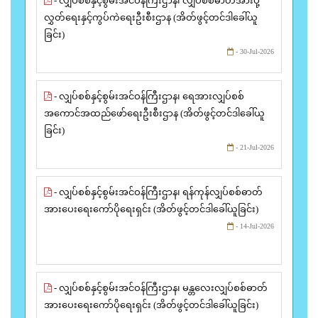
- လျှပ်စစ်နှင့်စွမ်းအင်ဝန်ကြီးဌာန၊ လျှပ်စစ်ဓာတ်အားပို့
လွှတ်ရေးနှင့်ကွပ်ကဲရေးဦးစီးဌာန (အိတ်ဖွင့်တင်ဒါခေါ်ယူ
ခြင်း)
- 30-Jul-2026
- လျှပ်စစ်နှင့်စွမ်းအင်ဝန်ကြီးဌာန၊ ရေအားလျှပ်စစ်
အကောင်အထည်ဖော်ရေးဦးစီးဌာန (အိတ်ဖွင့်တင်ဒါခေါ်ယူ
ခြင်း)
- 21-Jul-2026
- လျှပ်စစ်နှင့်စွမ်းအင်ဝန်ကြီးဌာန၊ ရန်ကုန်လျှပ်စစ်ဓာတ်
အားပေးရေးကော်ပိုရေးရှင်း (အိတ်ဖွင့်တင်ဒါခေါ်ယူခြင်း)
- 14-Jul-2026
- လျှပ်စစ်နှင့်စွမ်းအင်ဝန်ကြီးဌာန၊ မန္တလေးလျှပ်စစ်ဓာတ်
အားပေးရေးကော်ပိုရေးရှင်း (အိတ်ဖွင့်တင်ဒါခေါ်ယူခြင်း)