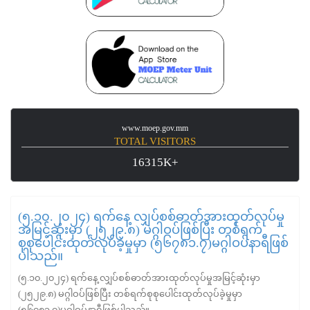
www.moep.gov.mm
TOTAL VISITORS
16315K+
(၅.၁၀.၂၀၂၄) ရက်နေ့ လျှပ်စစ်ဓာတ်အားထုတ်လုပ်မှု
အမြင့်ဆုံးမှာ (၂၅၂၉.၈) မဂ္ဂါဝပ်ဖြစ်ပြီး တစ်ရက်
စုစုပေါင်းထုတ်လုပ်ခဲ့မှုမှာ (၅၆၇၈၁.၇)မဂ္ဂါဝပ်နာရီဖြစ်
ပါသည်။
(၅.၁၀.၂၀၂၄) ရက်နေ့ လျှပ်စစ်ဓာတ်အားထုတ်လုပ်မှုအမြင့်ဆုံးမှာ
(၂၅၂၉.၈) မဂ္ဂါဝပ်ဖြစ်ပြီး တစ်ရက်စုစုပေါင်းထုတ်လုပ်ခဲ့မှုမှာ
(၅၆၇၈၁.၇)မဂ္ဂါဝပ်နာရီဖြစ်ပါသည်။