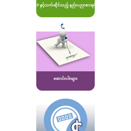
MOEP နှင့်သက်ဆိုင်သည့် နည်းပညာစာအုပ်များ
ဆောင်းပါးများ