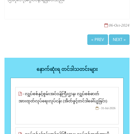
06-Oct-2024
« PREV
NEXT »
နောက်ဆုံးရ တင်ဒါသတင်းများ
- လျှပ်စစ်နှင့်စွမ်းအင်ဝန်ကြီးဌာန၊ လျှပ်စစ်ဓာတ်
အားထုတ်လုပ်ရေးလုပ်ငန်း (အိတ်ဖွင့်တင်ဒါခေါ်ယူခြင်း)
- 31-Jul-2026