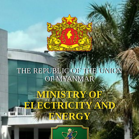
THE REPUBLIC OF THE UNION
OF MYANMAR
MINISTRY OF
ELECTRICITY AND
ENERGY