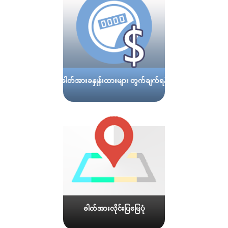
ဓါတ်အားခနှုန်းထားများ တွက်ချက်ရန်
ဓါတ်အားလိုင်းပြမြေပုံ