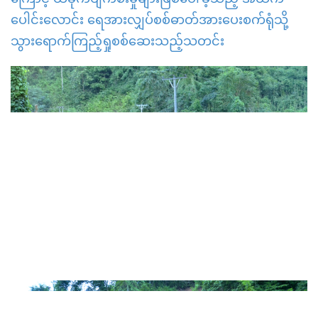
ပေါင်းလောင်း ရေအားလျှပ်စစ်ဓာတ်အားပေးစက်ရုံသို့
သွားရောက်ကြည့်ရှုစစ်ဆေးသည့်သတင်း