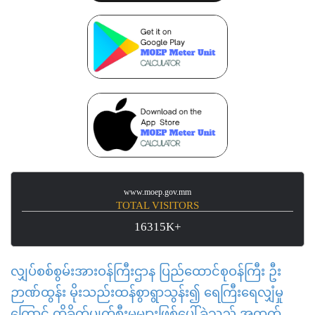
www.moep.gov.mm
TOTAL VISITORS
16315K+
လျှပ်စစ်စွမ်းအားဝန်ကြီးဌာန ပြည်ထောင်စုဝန်ကြီး ဦး
ဉာဏ်ထွန်း မိုးသည်းထန်စွာရွာသွန်း၍ ရေကြီးရေလျှံမှု
ကြောင့် ထိခိုက်ပျက်စီးမှုများဖြစ်ပေါ်ခဲ့သည့် အထက်