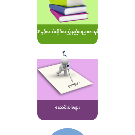
MOEP နှင့်သက်ဆိုင်သည့် နည်းပညာစာအုပ်များ
ဆောင်းပါးများ