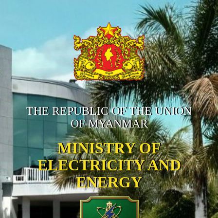
THE REPUBLIC OF THE UNION
OF MYANMAR
MINISTRY OF
ELECTRICITY AND
ENERGY