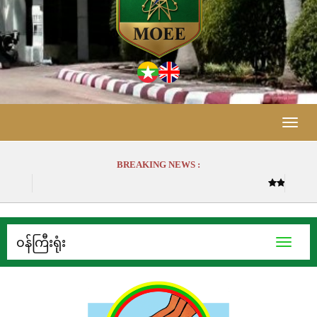
Toggle
naviga
BREAKING NEWS :
(၈.၈.၂၀၂၆) ရက်နေ့ လ
၀န်ကြီးရုံး
Toggle
navigati