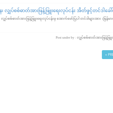
န၊ လျှပ်စစ်ဓာတ်အားဖြန့်ဖြူးရေးလုပ်ငန်း အိတ်ဖွင့်တင်ဒါခေါ်
ျှပ်စစ်ဓာတ်အားဖြန့်ဖြူးရေးလုပ်ငန်းမှ အောက်ဖော်ပြပါ တင်ဒါများအား (မြန်မာကျ
Post under by : လျှပ်စစ်ဓာတ်အားဖြန့်ဖြူ
« PR