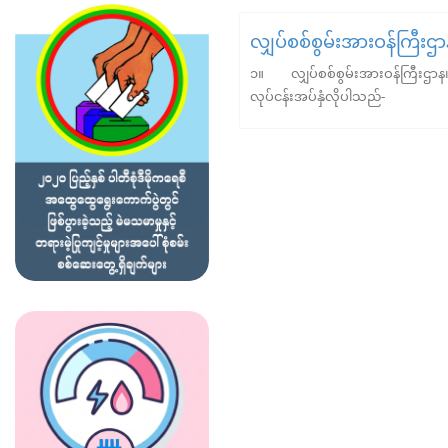
လျှပ်စစ်စွမ်းအားဝန်ကြီးဌာ
၁။ လျှပ်စစ်စွမ်းအားဝန်ကြီးဌာန၊ လ
လုပ်ငန်းအပ်နှံလိုပါသည်-