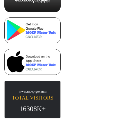
ဓါတ်အားလိုင်းပြမြေပုံ
www.moep.gov.mm
TOTAL VISITORS
16308K+