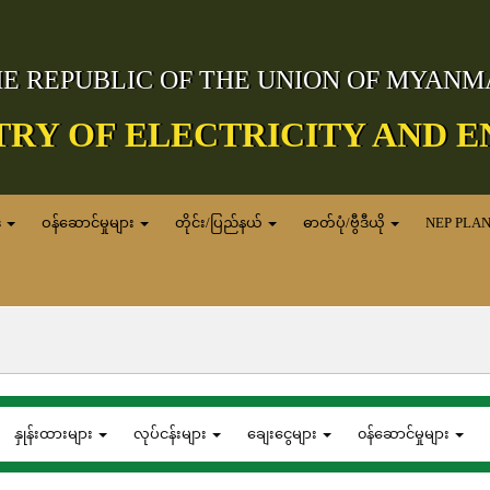
E REPUBLIC OF THE UNION OF MYAN
TRY OF ELECTRICITY AND 
ေ
ဝန်ဆောင်မှုများ
တိုင်း/ပြည်နယ်
ဓာတ်ပုံ/ဗွီဒီယို
NEP PLA
နှုန်းထားများ
လုပ်ငန်းများ
ချေးငွေများ
၀န်ဆောင်မှုများ