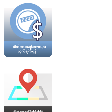
ဓါတ်အားခနှုန်းထားများ
တွက်ချက်ရန်