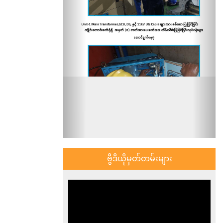
ဗွီဒီယိုမှတ်တမ်းများ