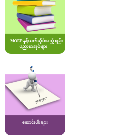
MOEP နှင့်သက်ဆိုင်သည့် နည်း
ပညာစာအုပ်များ
ဆောင်းပါးများ