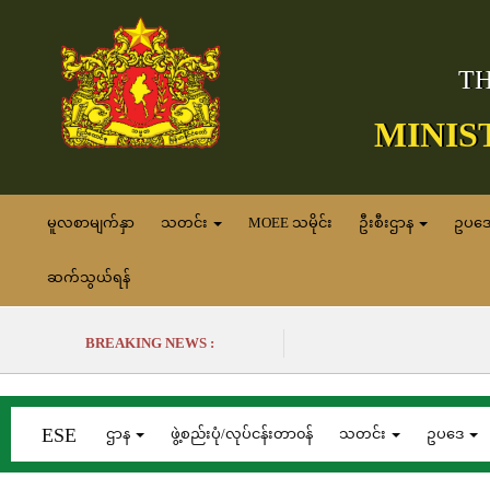
TH
MINIS
မူလစာမျက်နှာ
သတင်း
MOEE သမိုင်း
ဦးစီးဌာန
ဥပဒ
ဆက်သွယ်ရန်
BREAKING NEWS :
ESE
ဌာန
ဖွဲ့စည်းပုံ/လုပ်ငန်းတာ၀န်
သတင်း
ဥပဒေ