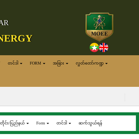
MAR
ENERGY
N
တင်ဒါ
FORM
အခြား
လွှတ်တော်ကဏ္ဍ
(၇.၈.၂၀၂၆)
တိုင်း/ပြည်နယ်
Form
တင်ဒါ
ဆက်သွယ်ရန်