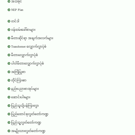
အသံဖိုင်
NEP Plan
တင်ဒါ
ဝန်ထမ်းခေါ်စာများ
မီတာဆိုင်ရာ အချက်အလက်များ
Transformer လျှောက်လွှာပုံစံ
မီတာလျှောက်လွှာပုံစံ
ပါဝါမီတာလျှောက်လွှာပုံစံ
အကြံပြုစာ
တိုင်ကြားစာ
နည်းပညာစာအုပ်များ
ဆောင်းပါးများ
ပြည်သူသို့ပန်ကြားလွှာ
ပြည်ထောင်စုလွှတ်တော်ကဏ္ဍ
ပြည်သူ့လွှတ်တော်ကဏ္ဍ
အမျိုးသားလွှတ်တော်ကဏ္ဍ