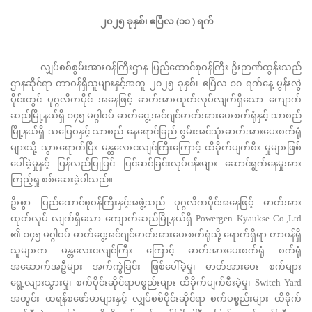
၂၀၂၅
ခုနှစ်၊
ဧပြီလ
(
၁၁
)
ရက်
လျှပ်စစ်စွမ်းအားဝန်ကြီးဌာန ပြည်ထောင်စုဝန်ကြီး ဦးဉာဏ်ထွန်းသည်
ဌာနဆိုင်ရာ တာဝန်ရှိသူများနှင့်အတူ ၂၀၂၅ ခုနှစ်၊ ဧပြီလ ၁၀ ရက်နေ့ မွန်းလွဲ
ပိုင်းတွင် ပုဂ္ဂလိကပိုင် အနေဖြင့် ဓာတ်အားထုတ်လုပ်လျက်ရှိသော ကျောက်
ဆည်မြို့နယ်ရှိ ၁၄၅ မဂ္ဂါဝပ် ဓာတ်ငွေ့ အင်ဂျင်ဓာတ်အားပေးစက်ရုံနှင့် သာစည်
မြို့နယ်ရှိ သပြေဝနှင့် သာစည် နေရောင်ခြည် စွမ်းအင်သုံးဓာတ်အားပေးစက်ရုံ
များသို့ သွားရောက်ပြီး မန္တလေးငလျင်ကြီးကြောင့် ထိခိုက်ပျက်စီး မှုများဖြစ်
ပေါ်ခဲ့မှုနှင့် ပြန်လည်ပြုပြင် ပြင်ဆင်ခြင်းလုပ်ငန်းများ ဆောင်ရွက်နေမှုအား
ကြည့်ရှု စစ်ဆေးခဲ့ပါသည်။
ဦးစွာ ပြည်ထောင်စုဝန်ကြီးနှင့်အဖွဲ့သည် ပုဂ္ဂလိကပိုင်အနေဖြင့် ဓာတ်အား
ထုတ်လုပ် လျက်ရှိသော ကျောက်ဆည်မြို့နယ်ရှိ Powergen Kyaukse Co.,Ltd
၏ ၁၄၅ မဂ္ဂါဝပ် ဓာတ်ငွေ့အင်ဂျင်ဓာတ်အားပေးစက်ရုံသို့ ရောက်ရှိရာ တာဝန်ရှိ
သူများက မန္တလေးငလျင်ကြီး ကြောင့် ဓာတ်အားပေးစက်ရုံ စက်ရုံ
အဆောက်အဦများ အက်ကွဲခြင်း ဖြစ်ပေါ်ခဲ့မှု၊ ဓာတ်အားပေး စက်များ
ရွေ့လျားသွားမှု၊ စက်ပိုင်းဆိုင်ရာပစ္စည်းများ ထိခိုက်ပျက်စီးခဲ့မှု၊ Switch Yard
အတွင်း ထရန်စဖော်မာများနှင့် လျှပ်စစ်ပိုင်းဆိုင်ရာ စက်ပစ္စည်းများ ထိခိုက်