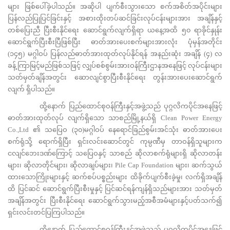
များ ဖြစ်ပေါ်ခဲ့ပါသည်။ အဆိုပါ ပျက်စီးသွားသော စက်အစိတ်အပိုင်းများ
ပြန်လည်ပြုပြင်ခြင်းနှင့် အစားထိုးတပ်ဆင်ခြင်းလုပ်ငန်းများအား အချိန်နှင့်
တစ်ပြေးညီ ပြီးစီးနိုင်ရေး ဆောင်ရွက်လျက်ရှိရာ ယနေ့အထိ ၅၀ ရာခိုင်နှုန်း
ဆောင်ရွက်ပြီးစီးပြီဖြစ်ပြီး ဓာတ်အားပေးစက်များအားလုံး ပုံမှန်အတိုင်း
(၁၄၅) မဂ္ဂါဝပ် ပြန်လည်ဓာတ်အားထုတ်လုပ်နိုင်ရန် အနည်းဆုံး အချိန် (၄) လ
ခန့် ကြာမြင့်မည်ဖြစ်သဖြင့် လျှပ်စစ်စွမ်းအားဝန်ကြီးဌာနအနေဖြင့် လုပ်ငန်းများ
သတ်မှတ်ချိန်အတွင်း ဆောလျင်စွာပြီးစီးနိုင်ရေး တွန်းအားပေးဆောင်ရွက်
လျက် ရှိပါသည်။
ထို့နောက် ပြည်ထောင်စုဝန်ကြီးနှင့်အဖွဲ့သည် ပုဂ္ဂလိကပိုင်အနေဖြင့်
ဓာတ်အားထုတ်လုပ် လျက်ရှိသော သာစည်မြို့နယ်ရှိ Clean Power Energy
Co.,Ltd ၏ သပြေဝ (၃၀)မဂ္ဂါဝပ် နေရောင်ခြည်စွမ်းအင်သုံး ဓာတ်အားပေး
စက်ရုံသို့ ရောက်ရှိပြီး ရှင်းလင်းဆောင်တွင် ကုမ္ပဏီမှ တာဝန်ရှိသူများက
ငလျင်ဘေးဒဏ်ကြောင့် သပြေဝနှင့် သာစည် ဆိုလာစက်ရုံများရှိ ဆိုလာတန်း
များ၊ ဆိုလာတိုင်များ၊ ဆိုလာချပ်များ၊ Pile Cap Foundation များ၊ ဆက်သွယ်
ထားသောကြိုးများနှင့် ဆက်စပ်ပစ္စည်းများ ထိခိုက်ပျက်စီးခဲ့မှု၊ လက်ရှိအချိန်
ထိ ပြင်ဆင် ဆောင်ရွက်ပြီးစီးမှုနှင့် ပြင်ဆင်ရန်ကျန်ရှိသည်များအား သတ်မှတ်
အချိန်အတွင်း ပြီးစီးနိုင်ရေး ဆောင်ရွက်သွားမည့်အစီအမံများနှင့်ပတ်သက်၍
ရှင်းလင်းတင်ပြကြပါသည်။
ထို့နောက် ပြည်ထောင်စုဝန်ကြီးနှင့်အဖွဲ့သည် ပုဂ္ဂလိကပိုင်အနေဖြင့်