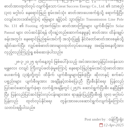
ဓာတ်အားထုတ်လုပ် လျက်ရှိသော Great Success Energy Co., Ltd. ၏ သာစည်
(၃၀) မဂ္ဂါဝပ် နေရောင်ခြည် စွမ်းအင်သုံး ဓာတ်အားပေးစက်ရုံသို့ ရောက်ရှိပြီး
ငလျင်ဘေးဒဏ်ကြောင့် မြေများ ချိုင့်ဝင် သွားခြင်း၊ Transmission Line Pole
No. 131 ၏ Footing ကွဲအက်ခြင်း၊ ဓာတ်အားကြိုးများ ပျက်စီးခြင်း၊ Solar
Pannal များ တပ်ဆင်နိုင်ရန် တိုးချဲ့တည်ဆောက်နေမှုနှင့် ဓာတ်အား ထိန်းချုပ်
ခန်းအတွင်း နေရောင်ခြည်စွမ်းအင်ကို အသုံးပြု၍ နိုင်ငံတော်ဓာတ်အားစနစ်သို့
ချိတ်ဆက်ပြီး လျှပ်စစ်ဓာတ်အားများထုတ်လုပ်ပေးနေမှု အခြေအနေတို့အား
လှည့်လည်ကြည့်ရှု စစ်ဆေးခဲ့ပါသည်။
၂၈-၃-၂၀၂၅ ရက်နေ့တွင် ဖြစ်ပေါ်ခဲ့သည့် အင်အားအလွန်ပြင်းထန်သော
မန္တလေး ငလျင် ကြီးလှုပ်ခတ်ခဲ့မှုကြောင့် နေရောင်ခြည်စွမ်းအင်သုံးဓာတ်အား
ပေးစက်ရုံ (၃)ရုံတို့တွင် ထိခိုက် ပျက်စီးမှုများဖြစ်ခဲ့ပြီး ဆိုလာနှင့် စက်စပ်
ပစ္စည်းများ ပျက်စီးမှုအား အချိန်နှင့်တစ်ပြေးညီ ပြီးစီးနိုင်ရေး ပြန်လည်
ပြင်ဆင်ဆောင်ရွက်ခဲ့ရာ လက်ရှိအချိန်တွင် (၂၅)% ဆောင်ရွက်ပြီးစီး နေပြီဖြစ်
ပြီး ပြန်လည်ပြင်ဆင်ခြင်းလုပ်ငန်းများအား ရာနှုန်းပြည့်ပြီးစီး၍ (၉၀) မဂ္ဂါဝပ်
ပြန်လည် ထုတ်လုပ်နိုင်ရေး တွန်းအားပေးဆောင်ရွက်လျက်ရှိကြောင်း
သတင်းရရှိပါသည်။
Post under by : ဝန်ကြီးရုံး
12-Apr-2025