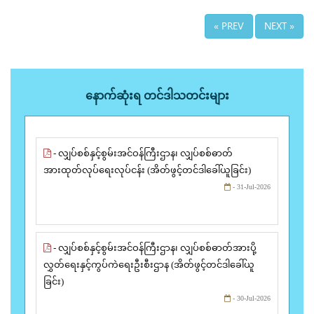
« PREV
NEXT »
နောက်ဆုံးရ တင်ဒါသတင်းများ
- လျှပ်စစ်နှင့်စွမ်းအင်ဝန်ကြီးဌာန၊ လျှပ်စစ်ဓာတ်
အားထုတ်လုပ်ရေးလုပ်ငန်း (အိတ်ဖွင့်တင်ဒါခေါ်ယူခြင်း)
- 31-Jul-2026
- လျှပ်စစ်နှင့်စွမ်းအင်ဝန်ကြီးဌာန၊ လျှပ်စစ်ဓာတ်အားပို့
လွှတ်ရေးနှင့်ကွပ်ကဲရေးဦးစီးဌာန (အိတ်ဖွင့်တင်ဒါခေါ်ယူ
ခြင်း)
- 30-Jul-2026