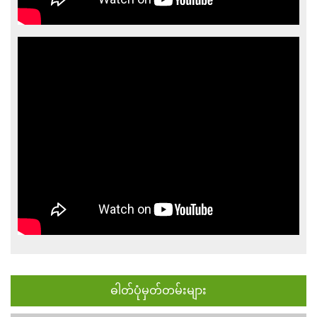
ဓါတ်ပုံမှတ်တမ်းများ