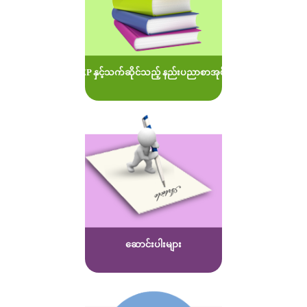
MOEP နှင့်သက်ဆိုင်သည့် နည်းပညာစာအုပ်များ
ဆောင်းပါးများ