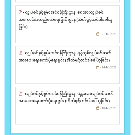
- လျှပ်စစ်နှင့်စွမ်းအင်ဝန်ကြီးဌာန၊ ရေအားလျှပ်စစ်
အကောင်အထည်ဖော်ရေးဦးစီးဌာန (အိတ်ဖွင့်တင်ဒါခေါ်ယူ
ခြင်း)
- 21-Jul-2026
- လျှပ်စစ်နှင့်စွမ်းအင်ဝန်ကြီးဌာန၊ ရန်ကုန်လျှပ်စစ်ဓာတ်
အားပေးရေးကော်ပိုရေးရှင်း (အိတ်ဖွင့်တင်ဒါခေါ်ယူခြင်း)
- 14-Jul-2026
- လျှပ်စစ်နှင့်စွမ်းအင်ဝန်ကြီးဌာန၊ မန္တလေးလျှပ်စစ်ဓာတ်
အားပေးရေးကော်ပိုရေးရှင်း (အိတ်ဖွင့်တင်ဒါခေါ်ယူခြင်း)
- 10-Jul-2026