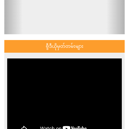
ဗွီဒီယိုမှတ်တမ်းများ