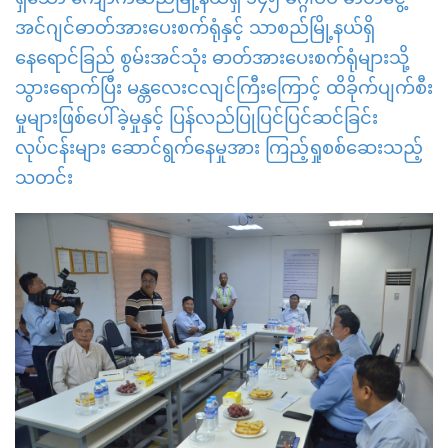
အင်ဂျင်ဓာတ်အားပေးစက်ရုံနှင့် သာစည်မြို့နယ်ရှိ
နေရောင်ခြည် စွမ်းအင်သုံး ဓာတ်အားပေးစက်ရုံများသို့
သွားရောက်ပြီး မန္တလေးငလျင်ကြီးကြောင့် ထိခိုက်ပျက်စီး
မှုများဖြစ်ပေါ်ခဲ့မှုနှင့် ပြန်လည်ပြုပြင်ပြင်ဆင်ခြင်း
လုပ်ငန်းများ ဆောင်ရွက်နေမှုအား ကြည့်ရှုစစ်ဆေးသည့်
သတင်း