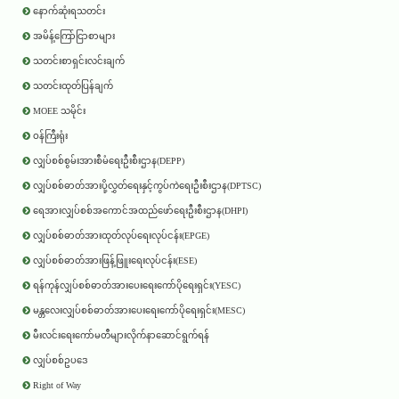
နောက်ဆုံးရသတင်း
အမိန့်ကြော်ငြာစာများ
သတင်းစာရှင်းလင်းချက်
သတင်းထုတ်ပြန်ချက်
MOEE သမိုင်း
ဝန်ကြီးရုံး
လျှပ်စစ်စွမ်းအားစီမံရေးဦးစီးဌာန(DEPP)
လျှပ်စစ်ဓာတ်အားပို့လွှတ်ရေးနှင့်ကွပ်ကဲရေးဦးစီးဌာန(DPTSC)
ရေအားလျှပ်စစ်အကောင်အထည်ဖော်ရေးဦးစီးဌာန(DHPI)
လျှပ်စစ်ဓာတ်အားထုတ်လုပ်ရေးလုပ်ငန်း(EPGE)
လျှပ်စစ်ဓာတ်အားဖြန့်ဖြူးရေးလုပ်ငန်း(ESE)
ရန်ကုန်လျှပ်စစ်ဓာတ်အားပေးရေးကော်ပိုရေးရှင်း(YESC)
မန္တလေးလျှပ်စစ်ဓာတ်အားပေးရေးကော်ပိုရေးရှင်း(MESC)
မီးလင်းရေးကော်မတီများလိုက်နာဆောင်ရွက်ရန်
လျှပ်စစ်ဥပဒေ
Right of Way