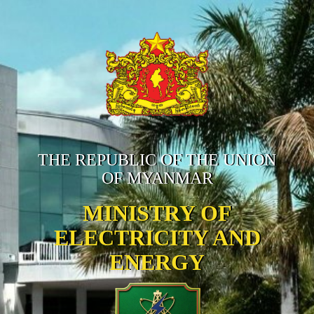
THE REPUBLIC OF THE UNION
OF MYANMAR
MINISTRY OF
ELECTRICITY AND
ENERGY