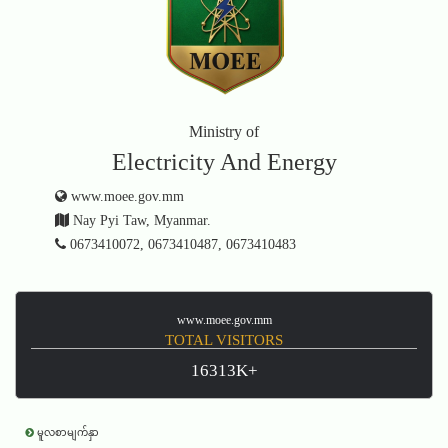
Ministry of
Electricity And Energy
www.moee.gov.mm
Nay Pyi Taw, Myanmar.
0673410072, 0673410487, 0673410483
www.moee.gov.mm
TOTAL VISITORS
16313K+
မူလစာမျက်နှာ