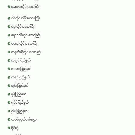
မန္တလေးတိုင်းဒေသကြီး
စစ်ကိုင်းတိုင်းဒေသကြီး
ပဲခူးတိုင်းဒေသကြီး
ဧရာ၀တီတိုင်းဒေသကြီး
မကွေးတိုင်းဒေသကြီး
တနင်္သာရီတိုင်းဒေသကြီး
ကချင်ပြည်နယ်
ကယားပြည်နယ်
ကရင်ပြည်နယ်
ချင်းပြည်နယ်
မွန်ပြည်နယ်
ရခိုင်ပြည်နယ်
ရှမ်းပြည်နယ်
ဓာတ်ပုံမှတ်တမ်းလွှာ
ဗွီဒီယို