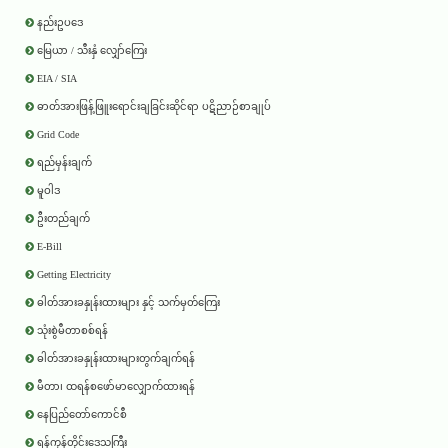
နည်းဥပဒေ
မြေယာ / သီးနှံ လျှော်ကြေး
EIA / SIA
ဓာတ်အားဖြန့်ဖြူးရောင်းချခြင်းဆိုင်ရာ ပဋိညာဉ်စာချုပ်
Grid Code
ရည်မှန်းချက်
မူဝါဒ
ဦးတည်ချက်
E-Bill
Getting Electricity
ဓါတ်အားခနှုန်းထားများ နှင့် သက်မှတ်ကြေး
သုံးစွဲမီတာစစ်ရန်
ဓါတ်အားခနှုန်းထားများတွက်ချက်ရန်
မီတာ၊ ထရန်စဖော်မာလျှောက်ထားရန်
နေပြည်တော်ကောင်စီ
ရန်ကုန်တိုင်းဒေသကြီး