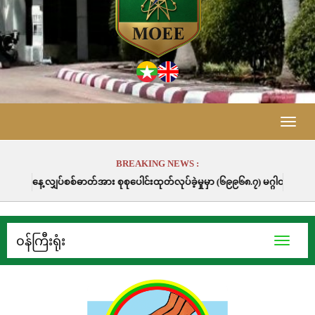
Toggle
naviga
BREAKING NEWS :
်ဓာတ်အား စုစုပေါင်းထုတ်လုပ်ခဲ့မှုမှာ (၆၉၉၆၈.၇) မဂ္ဂါဝပ်နာရီဖြစ်ပါသည်။
၀န်ကြီးရုံး
Toggle
navigati