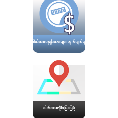
ဓါတ်အားခနှုန်းထားများ တွက်ချက်ရန်
ဓါတ်အားလိုင်းပြမြေပုံ