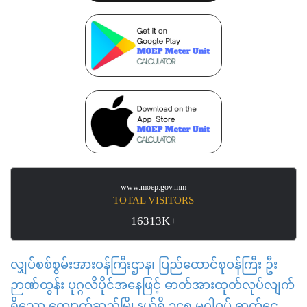
www.moep.gov.mm
TOTAL VISITORS
16313K+
လျှပ်စစ်စွမ်းအားဝန်ကြီးဌာန၊ ပြည်ထောင်စုဝန်ကြီး ဦး
ဉာဏ်ထွန်း ပုဂ္ဂလိပိုင်အနေဖြင့် ဓာတ်အားထုတ်လုပ်လျက်
ရှိသော ကျောက်ဆည်မြို့နယ်ရှိ ၁၄၅ မဂ္ဂါဝပ် ဓာတ်ငွေ့