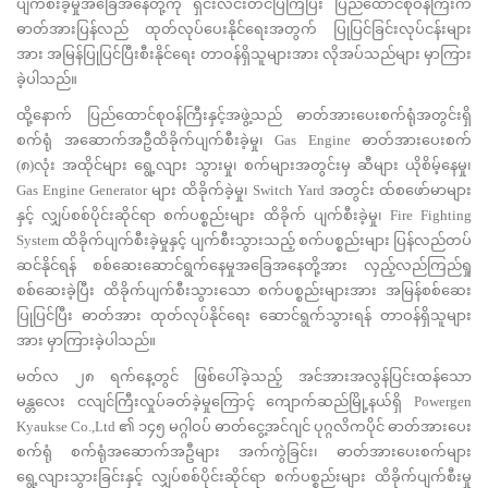
ပျက်စီးခဲ့မှုအခြေအနေတို့ကို ရှင်းလင်းတင်ပြကြပြီး ပြည်ထောင်စုဝန်ကြီးက
ဓာတ်အားပြန်လည် ထုတ်လုပ်ပေးနိုင်ရေးအတွက် ပြုပြင်ခြင်းလုပ်ငန်းများ
အား အမြန်ပြုပြင်ပြီးစီးနိုင်ရေး တာဝန်ရှိသူများအား လိုအပ်သည်များ မှာကြား
ခဲ့ပါသည်။
ထို့နောက် ပြည်ထောင်စုဝန်ကြီးနှင့်အဖွဲ့သည် ဓာတ်အားပေးစက်ရုံအတွင်းရှိ
စက်ရုံ အဆောက်အဦထိခိုက်ပျက်စီးခဲ့မှု၊ Gas Engine ဓာတ်အားပေးစက်
(၈)လုံး အထိုင်များ ရွေ့လျား သွားမှု၊ စက်များအတွင်းမှ ဆီများ ယိုစိမ့်နေမှု၊
Gas Engine Generator များ ထိခိုက်ခဲ့မှု၊ Switch Yard အတွင်း ထ်စဖော်မာများ
နှင့် လျှပ်စစ်ပိုင်းဆိုင်ရာ စက်ပစ္စည်းများ ထိခိုက် ပျက်စီးခဲ့မှု၊ Fire Fighting
System ထိခိုက်ပျက်စီးခဲ့မှုနှင့် ပျက်စီးသွားသည့် စက်ပစ္စည်းများ ပြန်လည်တပ်
ဆင်နိုင်ရန် စစ်ဆေးဆောင်ရွက်နေမှုအခြေအနေတို့အား လှည့်လည်ကြည်ရှု
စစ်ဆေးခဲ့ပြီး ထိခိုက်ပျက်စီးသွားသော စက်ပစ္စည်းများအား အမြန်စစ်ဆေး
ပြုပြင်ပြီး ဓာတ်အား ထုတ်လုပ်နိုင်ရေး ဆောင်ရွက်သွားရန် တာဝန်ရှိသူများ
အား မှာကြားခဲ့ပါသည်။
မတ်လ ၂၈ ရက်နေ့တွင် ဖြစ်ပေါ်ခဲ့သည့် အင်အားအလွန်ပြင်းထန်သော
မန္တလေး ငလျင်ကြီးလှုပ်ခတ်ခဲ့မှုကြောင့် ကျောက်ဆည်မြို့နယ်ရှိ Powergen
Kyaukse Co.,Ltd ၏ ၁၄၅ မဂ္ဂါဝပ် ဓာတ်ငွေ့အင်ဂျင် ပုဂ္ဂလိကပိုင် ဓာတ်အားပေး
စက်ရုံ စက်ရုံအဆောက်အဦများ အက်ကွဲခြင်း၊ ဓာတ်အားပေးစက်များ
ရွေ့လျားသွားခြင်းနှင့် လျှပ်စစ်ပိုင်းဆိုင်ရာ စက်ပစ္စည်းများ ထိခိုက်ပျက်စီးမှု